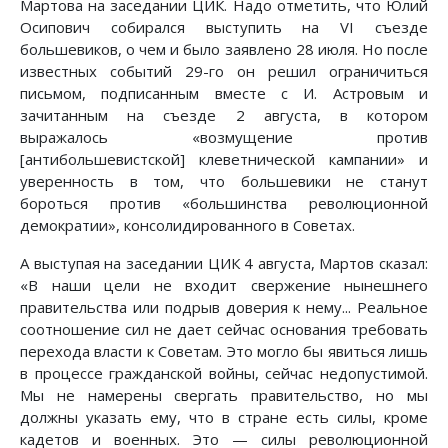
Мартова на заседании ЦИК. Надо отметить, что Юлий
Осипович собирался выступить на VI съезде
большевиков, о чем и было заявлено 28 июля. Но после
известных событий 29-го он решил ограничиться
письмом, подписанным вместе с И. Астровым и
зачитанным на съезде 2 августа, в котором
выражалось «возмущение против
[антибольшевистской] клеветнической кампании» и
уверенность в том, что большевики не станут
бороться против «большинства революционной
демократии», консолидированного в Советах.
А выступая на заседании ЦИК 4 августа, Мартов сказал:
«В наши цели не входит свержение нынешнего
правительства или подрыв доверия к нему... Реальное
соотношение сил не дает сейчас основания требовать
перехода власти к Советам. Это могло бы явиться лишь
в процессе гражданской войны, сейчас недопустимой.
Мы не намерены свергать правительство, но мы
должны указать ему, что в стране есть силы, кроме
кадетов и военных. Это — силы революционной