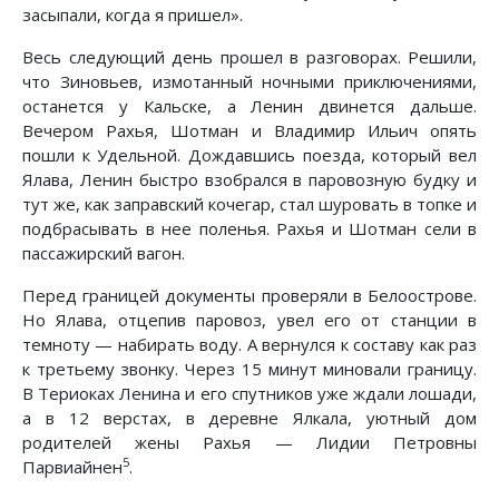
засыпали, когда я пришел».
Весь следующий день прошел в разговорах. Решили,
что Зиновьев, измотанный ночными приключениями,
останется у Кальске, а Ленин двинется дальше.
Вечером Рахья, Шотман и Владимир Ильич опять
пошли к Удельной. Дождавшись поезда, который вел
Ялава, Ленин быстро взобрался в паровозную будку и
тут же, как заправский кочегар, стал шуровать в топке и
подбрасывать в нее поленья. Рахья и Шотман сели в
пассажирский вагон.
Перед границей документы проверяли в Белоострове.
Но Ялава, отцепив паровоз, увел его от станции в
темноту — набирать воду. А вернулся к составу как раз
к третьему звонку. Через 15 минут миновали границу.
В Териоках Ленина и его спутников уже ждали лошади,
а в 12 верстах, в деревне Ялкала, уютный дом
родителей жены Рахья — Лидии Петровны
5
Парвиайнен
.