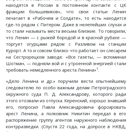
находятся в России в постоянном контакте с ЦК
фракции большевиков», что свои статьи Ленин
печатает в «Рабочем и Солдате», то есть находится
где-то рядом с Питером. Даже в нелепейших слухах и
то стали называть места весьма близкие. То говорили,
что Ленин — с рыжей бородой и в красной рубахе —
торгует огурцами рядом с Разливом на станции
Курорт. А то и совсем близко: что работает он слесарем
на Сестрорецком заводе. «Все газеты, — вспоминал
Шотман, — подняли вой и с утроенной энергией стали
1
требовать немедленного ареста Ленина»
.
«Дело Ленина и др.» поручили вести опытнейшему
следователю по особо важным делам Петроградского
окружного суда П. Д. Александрову, которого ради
этого отозвали из отпуска. Керенский, хорошо знавший
его, попросил Павла Александровича форсировать
арест Ленина, а полковник Никитин передал в его
распоряжение группу агентов наружного наблюдения
контрразведки. (Спустя 22 года, на допросе в НКВД,