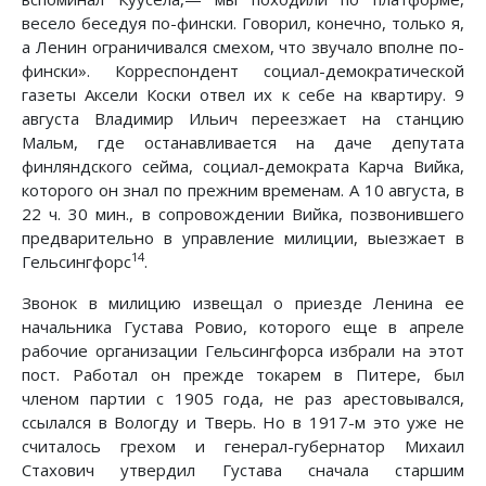
весело беседуя по-фински. Говорил, конечно, только я,
а Ленин ограничивался смехом, что звучало вполне по-
фински». Корреспондент социал-демократической
газеты Аксели Коски отвел их к себе на квартиру. 9
августа Владимир Ильич переезжает на станцию
Мальм, где останавливается на даче депутата
финляндского сейма, социал-демократа Карча Вийка,
которого он знал по прежним временам. А 10 августа, в
22 ч. 30 мин., в сопровождении Вийка, позвонившего
предварительно в управление милиции, выезжает в
14
Гельсингфорс
.
Звонок в милицию извещал о приезде Ленина ее
начальника Густава Ровио, которого еще в апреле
рабочие организации Гельсингфорса избрали на этот
пост. Работал он прежде токарем в Питере, был
членом партии с 1905 года, не раз арестовывался,
ссылался в Вологду и Тверь. Но в 1917-м это уже не
считалось грехом и генерал-губернатор Михаил
Стахович утвердил Густава сначала старшим