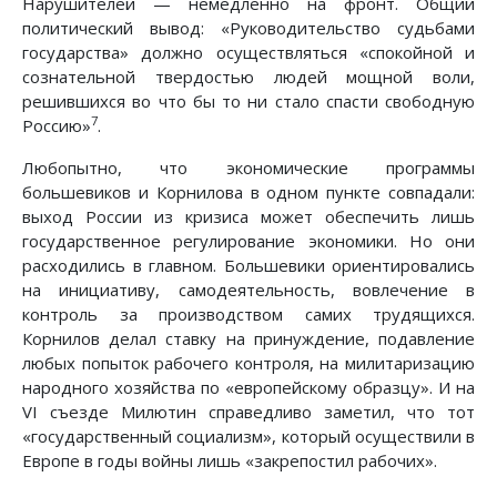
Нарушителей — немедленно на фронт. Общий
политический вывод: «Руководительство судьбами
государства» должно осуществляться «спокойной и
сознательной твердостью людей мощной воли,
решившихся во что бы то ни стало спасти свободную
7
Россию»
.
Любопытно, что экономические программы
большевиков и Корнилова в одном пункте совпадали:
выход России из кризиса может обеспечить лишь
государственное регулирование экономики. Но они
расходились в главном. Большевики ориентировались
на инициативу, самодеятельность, вовлечение в
контроль за производством самих трудящихся.
Корнилов делал ставку на принуждение, подавление
любых попыток рабочего контроля, на милитаризацию
народного хозяйства по «европейскому образцу». И на
VI съезде Милютин справедливо заметил, что тот
«государственный социализм», который осуществили в
Европе в годы войны лишь «закрепостил рабочих».