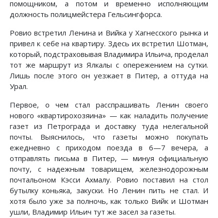
помощником, а потом и временно исполняющим
должность полицмейстера Гельсингфорса.
Ровио встретил Ленина и Вийка у Хагнесского рынка и
привел к себе на квартиру. Здесь их встретил Шотман,
который, подстраховывая Владимира Ильича, проделал
тот же маршрут из Ялкалы с опережением на сутки.
Лишь после этого он уезжает в Питер, а оттуда на
Урал.
Первое, о чем стал расспрашивать Ленин своего
нового «квартирохозяина» — как наладить получение
газет из Петрограда и доставку туда нелегальной
почты. Выяснилось, что газеты можно покупать
ежедневно с приходом поезда в 6—7 вечера, а
отправлять письма в Питер, — минуя официальную
почту, с надежным товарищем, железнодорожным
почтальоном Кэсси Ахмалу. Ровио поставил на стол
бутылку коньяка, закуски. Но Ленин пить не стал. И
хотя было уже за полночь, как только Вийк и Шотман
ушли, Владимир Ильич тут же засел за газеты.