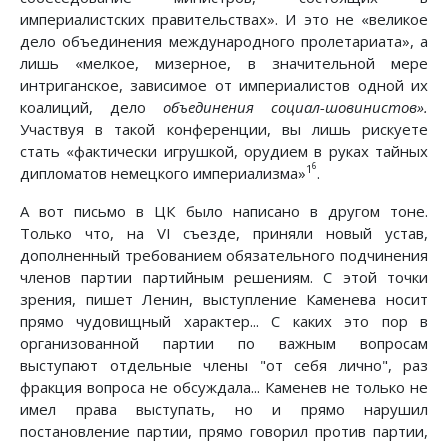
империалистских правительствах». И это не «великое
дело объединения международного пролетариата», а
лишь «мелкое, мизерное, в значительной мере
интриганское, зависимое от империалистов одной их
коалиций, дело
объединения социал-шовинистов».
Участвуя в такой конференции, вы лишь рискуете
стать «фактически игрушкой, орудием в руках тайных
6
1
дипломатов немецкого империализма»
.
А вот письмо в ЦК было написано в другом тоне.
Только что, на VI съезде, приняли новый устав,
дополненный требованием обязательного подчинения
членов партии партийным решениям. С этой точки
зрения, пишет Ленин, выступление Каменева носит
прямо чудовищный характер... С каких это пор в
организованной партии по важным вопросам
выступают отдельные члены "от себя лично", раз
фракция вопроса не обсуждала... Каменев не только не
имел права выступать, но и прямо нарушил
постановление партии, прямо говорил против партии,