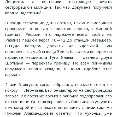
Лещенко, и поставили настоящую печать
сестрорецкой милиции. Так что документ получился
3
вполне надежным
.
В предшествующие дни Шотман, Рахья и Емельянов
проверили несколько вариантов перехода финской
границы. Решили, что надежнее всего пройти из
Разлива пешком верст 10—12 до станции Левашево.
Оттуда поездом доехать до Удельной. Там
переночевать у айвазовца Эмиля Кальске, а вечером на
паровозе машиниста Гуго Ялавы — давнего друга
Шотмана — переехать границу. По всем прикидкам
получалось вполне складно, и Ленин одобрил этот
вариант.
5 или 6 августа, когда собрались, появился сосед по
покосу — Леонтьев. Был он мастером на Сестрорецком
заводе, и в прежние времена рабочие подозревали его
в шпионстве. Он стал упрашивать Емельянова уступить
ему косарей и все рвался поговорить с ними сам. Но
Николай Александрович ответил, что чухонцы уже