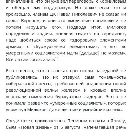
впечатление, что он уже вел переговоры с Корниловым
и обещал ему поддержку». Но даже если это и
произошло, членам ЦК Павел Николаевич не сказал ни
слова. Впрочем, и они это «молчание понимали и не
хотели нарушать его». Подводя итог, Милюков
определил и задачи: «нельзя сидеть на середине»,
надо добиться союза со «здоровыми элементами
армии», с «буржуазными элементами», а вот «с
умеренными социалистами идти [дальше] не можем».
11
Все с этим согласились
.
Естественно, что в газетах протоколы заседаний не
публиковались. Но их отзвуки, сама тональность
либеральной прессы, требовавшей подавления новой
революционной волны железом и кровью, вполне
выдавали намерения буржуазных лидеров. Этого не
понимали разве что «умеренные социалисты», которых
упомянул Милюков. Даже лучшие и умнейшие из них...
Среди газет, прихваченных Лениным по пути в Ялкалу,
была «Новая жизнь» от 5 августа, напечатавшая речь