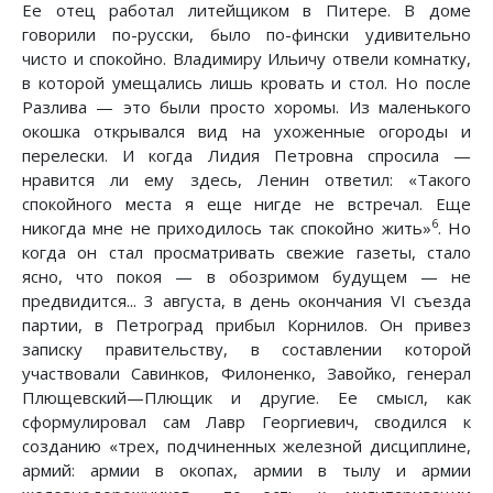
Ее отец работал литейщиком в Питере. В доме
говорили по-русски, было по-фински удивительно
чисто и спокойно. Владимиру Ильичу отвели комнатку,
в которой умещались лишь кровать и стол. Но после
Разлива — это были просто хоромы. Из маленького
окошка открывался вид на ухоженные огороды и
перелески. И когда Лидия Петровна спросила —
нравится ли ему здесь, Ленин ответил: «Такого
спокойного места я еще нигде не встречал. Еще
6
никогда мне не приходилось так спокойно жить»
. Но
когда он стал просматривать свежие газеты, стало
ясно, что покоя — в обозримом будущем — не
предвидится... 3 августа, в день окончания VI съезда
партии, в Петроград прибыл Корнилов. Он привез
записку правительству, в составлении которой
участвовали Савинков, Филоненко, Завойко, генерал
Плющевский—Плющик и другие. Ее смысл, как
сформулировал сам Лавр Георгиевич, сводился к
созданию «трех, подчиненных железной дисциплине,
армий: армии в окопах, армии в тылу и армии