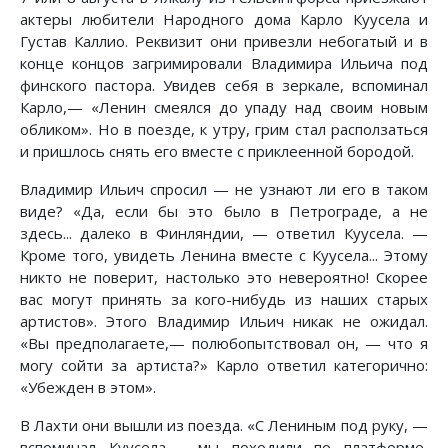
актеры любители Народного дома Карло Куусела и
Густав Каллио. Реквизит они привезли небогатый и в
конце концов загримировали Владимира Ильича под
финского пастора. Увидев себя в зеркале, вспоминал
Карло,— «Ленин смеялся до упаду над своим новым
обликом». Но в поезде, к утру, грим стал расползаться
и пришлось снять его вместе с приклеенной бородой.
Владимир Ильич спросил — не узнают ли его в таком
виде? «Да, если бы это было в Петрограде, а не
здесь... далеко в Финляндии, — ответил Куусела. —
Кроме того, увидеть Ленина вместе с Куусела... Этому
никто не поверит, настолько это невероятно! Скорее
вас могут принять за кого-нибудь из наших старых
артистов». Этого Владимир Ильич никак не ожидал.
«Вы предполагаете,— полюбопытствовал он, — что я
могу сойти за артиста?» Карло ответил категорично:
«Убежден в этом».
В Лахти они вышли из поезда. «С Лениным под руку, —
вспоминал Куусела,— мы походили по платформе,