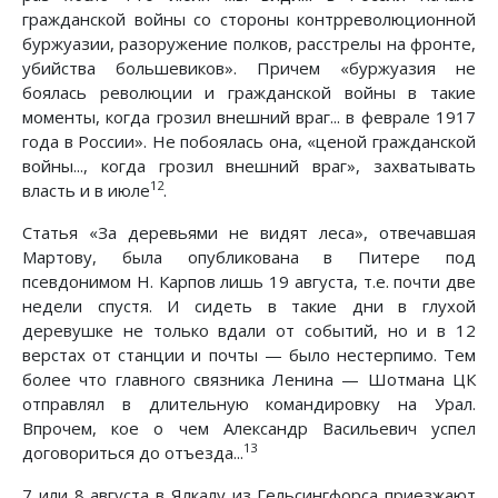
гражданской войны со стороны контрреволюционной
буржуазии, разоружение полков, расстрелы на фронте,
убийства большевиков». Причем «буржуазия не
боялась революции и гражданской войны в такие
моменты, когда грозил внешний враг... в феврале 1917
года в России». Не побоялась она, «ценой гражданской
войны..., когда грозил внешний враг», захватывать
12
власть и в июле
.
Статья «За деревьями не видят леса», отвечавшая
Мартову, была опубликована в Питере под
псевдонимом Н. Карпов лишь 19 августа, т.е. почти две
недели спустя. И сидеть в такие дни в глухой
деревушке не только вдали от событий, но и в 12
верстах от станции и почты — было нестерпимо. Тем
более что главного связника Ленина — Шотмана ЦК
отправлял в длительную командировку на Урал.
Впрочем, кое о чем Александр Васильевич успел
13
договориться до отъезда...
7 или 8 августа в Ялкалу из Гельсингфорса приезжают