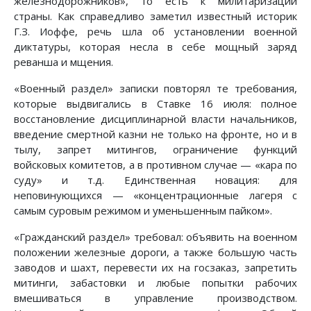
железнодорожников», то есть к милитаризации
страны. Как справедливо заметил известный историк
Г.З. Иоффе, речь шла об установлении военной
диктатуры, которая несла в себе мощный заряд
реванша и мщения.
«Военный раздел» записки повторял те требования,
которые выдвигались в Ставке 16 июля: полное
восстановление дисциплинарной власти начальников,
введение смертной казни не только на фронте, но и в
тылу, запрет митингов, ограничение функций
войсковых комитетов, а в противном случае — «кара по
суду» и т.д. Единственная новация: для
неповинующихся — «концентрационные лагеря с
самым суровым режимом и уменьшенным пайком».
«Гражданский раздел» требовал: объявить на военном
положении железные дороги, а также большую часть
заводов и шахт, перевести их на госзаказ, запретить
митинги, забастовки и любые попытки рабочих
вмешиваться в управление производством.