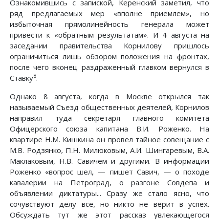
Ознакомившись с запиской, Керенский заметил, что
ряд предлагаемых мер «вполне приемлем», но
избыточная прямолинейность генерала может
привести к «обратным результатам». И 4 августа на
заседании правительства Корнилову пришлось
ограничиться лишь обзором положения на фронтах,
после чего вконец раздраженный главком вернулся в
8
Ставку
.
Однако 8 августа, когда в Москве открылся так
называемый Съезд общественных деятелей, Корнилов
направил туда секретаря главного комитета
Офицерского союза капитана В.И. Роженко. На
квартире Н.М. Кишкина он провел тайное совещание с
М.В. Родзянко, П.Н. Милюковым, А.И. Шингаревым, В.А.
Маклаковым, Н.В. Савичем и другими. В информации
Роженко «вопрос шел, — пишет Савич, — о походе
кавалерии на Петроград, о разгоне Совдепа и
объявлении диктатуры... Сразу же стало ясно, что
сочувствуют делу все, но никто не верит в успех.
Обсуждать тут же этот рассказ увлекающегося