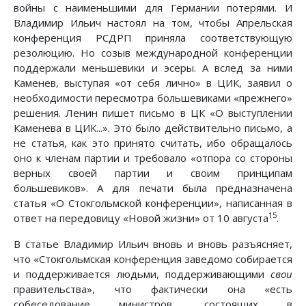
войны с наименьшими для Германии потерями. И
Владимир Ильич настоял на том, чтобы Апрельская
конференция РСДРП приняла соответствующую
резолюцию. Но созыв международной конференции
поддержали меньшевики и эсеры. А вслед за ними
Каменев, выступая «от себя лично» в ЦИК, заявил о
необходимости пересмотра большевиками «прежнего»
решения. Ленин пишет письмо в ЦК «О выступлении
Каменева в ЦИК...». Это было действительно письмо, а
не статья, как это принято считать, ибо обращалось
оно к членам партии и требовало «отпора со стороны
верных своей партии и своим принципам
большевиков». А для печати была предназначена
статья «О Стокгольмской конференции», написанная в
15
ответ на передовицу «Новой жизни» от 10 августа
.
В статье Владимир Ильич вновь и вновь разъясняет,
что «Стокгольмская конференция заведомо собирается
и поддерживается людьми, поддерживающими
свои
правительства», что фактически она «есть
собеседование министров, состоящих в