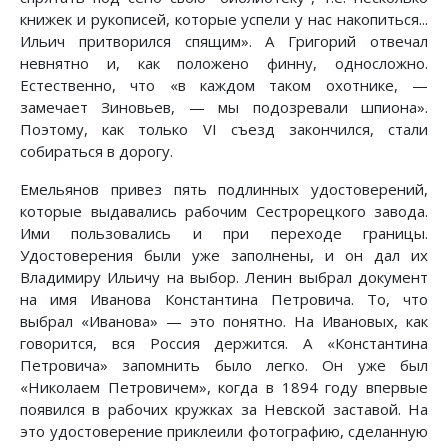
книжек и рукописей, которые успели у нас накопиться...
Ильич притворился спящим». А Григорий отвечал
невнятно и, как положено финну, односложно.
Естественно, что «в каждом таком охотнике, —
замечает Зиновьев, — мы подозревали шпиона».
Поэтому, как только VI съезд закончился, стали
собираться в дорогу.
Емельянов привез пять подлинных удостоверений,
которые выдавались рабочим Сестрорецкого завода.
Ими пользовались и при переходе границы.
Удостоверения были уже заполнены, и он дал их
Владимиру Ильичу на выбор. Ленин выбрал документ
на имя Иванова Константина Петровича. То, что
выбрал «Иванова» — это понятно. На Ивановых, как
говорится, вся Россия держится. А «Константина
Петровича» запомнить было легко. Он уже был
«Николаем Петровичем», когда в 1894 году впервые
появился в рабочих кружках за Невской заставой. На
это удостоверение приклеили фотографию, сделанную