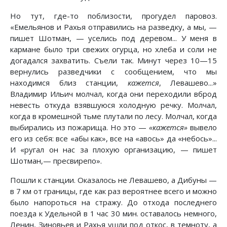
Но тут, где-то поблизости, прогудел паровоз.
«Емельянов и Рахья отправились на разведку, а мы, —
пишет Шотман, — уселись под деревом... У меня в
кармане было три свежих огурца, но хлеба и соли не
догадался захватить. Съели так. Минут через 10—15
вернулись разведчики с сообщением, что мы
находимся близ станции,
кажется
, Левашево...»
Владимир Ильич молчал, когда они переходили вброд
невесть откуда взявшуюся холодную речку. Молчал,
когда в кромешной тьме плутали по лесу. Молчал, когда
выбирались из пожарища. Но это —
«кажется»
вывело
его из себя: все «абы как», все на «авось» да «небось»...
И «ругал он нас за плохую организацию, — пишет
Шотман,— пресвирепо».
Пошли к станции. Оказалось не Левашево, а Дибуны —
в 7 км от границы, где как раз вероятнее всего и можно
было напороться на стражу. До отхода последнего
поезда к Удельной в 1 час 30 мин. оставалось немного,
Ленин, Зиновьев и Рахья ушли под откос, в темноту, а