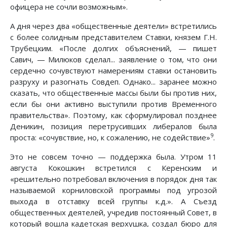
офицера не сочли возможным».
А дня через два «общественные деятели» встретились
с более солидным представителем Ставки, князем Г.Н.
Трубецким. «После долгих объяснений, — пишет
Савич, — Милюков сделал... заявление о том, что они
сердечно сочувствуют намерениям ставки остановить
разруху и разогнать Совдеп. Однако... заранее можно
сказать, что общественные массы были бы против них,
если бы они активно выступили против Временного
правительства». Поэтому, как сформулировал позднее
Деникин, позиция перетрусивших либералов была
9
проста: «сочувствие, но, к сожалению, не содействие»
.
Это не совсем точно — поддержка была. Утром 11
августа Кокошкин встретился с Керенским и
«решительно потребовал включения в порядок дня так
называемой корниловской программы под угрозой
выхода в отставку всей группы к.д.». А Съезд
общественных деятелей, учредив постоянный Совет, в
который вошла кадетская верхушка, создал бюро для