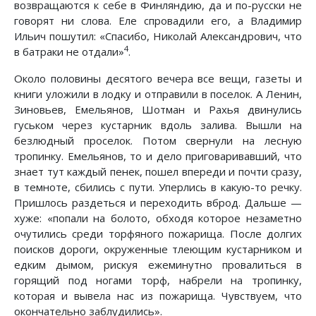
возвращаются к себе в Финляндию, да и по-русски не
говорят ни слова. Еле спровадили его, а Владимир
Ильич пошутил: «Спасибо, Николай Александрович, что
4
в батраки не отдали»
.
Около половины десятого вечера все вещи, газеты и
книги уложили в лодку и отправили в поселок. А Ленин,
Зиновьев, Емельянов, Шотман и Рахья двинулись
гуськом через кустарник вдоль залива. Вышли на
безлюдный проселок. Потом свернули на лесную
тропинку. Емельянов, то и дело приговаривавший, что
знает тут каждый пенек, пошел впереди и почти сразу,
в темноте, сбились с пути. Уперлись в какую-то речку.
Пришлось раздеться и переходить вброд. Дальше —
хуже: «попали на болото, обходя которое незаметно
очутились среди торфяного пожарища. После долгих
поисков дороги, окруженные тлеющим кустарником и
едким дымом, рискуя ежеминутно провалиться в
горящий под ногами торф, набрели на тропинку,
которая и вывела нас из пожарища. Чувствуем, что
окончательно заблудились».