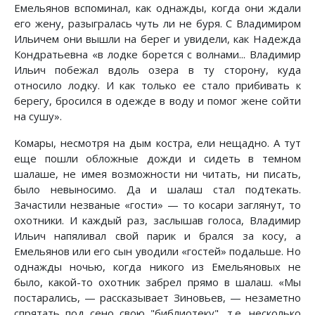
Емельянов вспоминал, как однажды, когда они ждали
его жену, разыгралась чуть ли не буря. С Владимиром
Ильичем они вышли на берег и увидели, как Надежда
Кондратьевна «в лодке борется с волнами... Владимир
Ильич побежал вдоль озера в ту сторону, куда
относило лодку. И как только ее стало прибивать к
берегу, бросился в одежде в воду и помог жене сойти
на сушу».
Комары, несмотря на дым костра, ели нещадно. А тут
еще пошли обложные дожди и сидеть в темном
шалаше, не имея возможности ни читать, ни писать,
было невыносимо. Да и шалаш стал подтекать.
Зачастили незваные «гости» — то косари заглянут, то
охотники. И каждый раз, заслышав голоса, Владимир
Ильич напяливал свой парик и брался за косу, а
Емельянов или его сын уводили «гостей» подальше. Но
однажды ночью, когда никого из Емельяновых не
было, какой-то охотник забрел прямо в шалаш. «Мы
постарались, — рассказывает Зиновьев, — незаметно
спрятать под сено свою "библиотеку", т.е. несколько