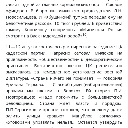
связи с одной из главных корниловских опор — Союзом
офицеров. В бюро включили его председателя Л.Н.
Новосильцева. И Рябушинский тут же передал ему на
безотчетные расходы 10 тысяч рублей. В приветствии
самому Корнилову говорилось: «Мыслящая Россия
10
смотрит на Вас с надеждой и верой»
.
11—12 августа состоялось расширенное заседание ЦК
кадетской партии. Напрасно сетовал Милюков на
привязанность «общественности» к демократическим
принципам. Большинство членов ЦК решительно
высказалось за немедленное установление военной
диктатуры. «Страна ничего не понимает, — говорила
Ариадна Тыркова. — С всеобщими [избирательными]
правами мы влетим в болото». Ей вторил П.И.
Новгородцев: «Надо покончить с большевистской
революцией... Страна ждет власти и порядка».
П.П.Герасимов искренне сожалел, что «некому даже
залить улицы кровью». Мануйлов согласился:
«Уговорами управлять нельзя... Остается утвердить