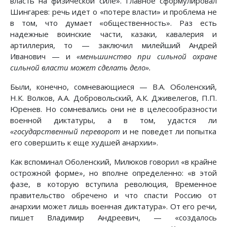
власть на физической силе». Главное сформулировал
Шингарев: речь идет о «потере власти» и проблема не
в том, что думает «общественность». Раз есть
надежные воинские части, казаки, кавалерия и
артиллерия, то — заключил милейший Андрей
Иванович — и
«меньшинство при сильной охране
сильной власти может сделать дело».
Были, конечно, сомневающиеся — В.А. Оболенский,
Н.К. Волков, А.А. Добровольский, А.К. Дживелегов, П.П.
Юренев. Но сомневались они не в целесообразности
военной диктатуры, а в том, удастся ли
«государственный переворот
и не поведет ли попытка
его совершить к еще худшей анархии».
Как вспоминал Оболенский, Милюков говорил «в крайне
острожной форме», но вполне определенно: «в этой
фазе, в которую вступила революция, Временное
правительство обречено и что спасти Россию от
анархии может лишь военная диктатура». От его речи,
пишет Владимир Андреевич, — «создалось