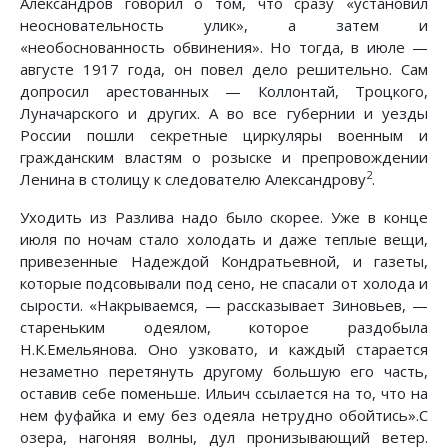
Александров говорил о том, что сразу «установил
неосновательность улик», а затем и
«необоснованность обвинения». Но тогда, в июле —
августе 1917 года, он повел дело решительно. Сам
допросил арестованных — Коллонтай, Троцкого,
Луначарского и других. А во все губернии и уезды
России пошли секретные циркуляры военным и
гражданским властям о розыске и препровождении
2
Ленина в столицу к следователю Александрову
.
Уходить из Разлива надо было скорее. Уже в конце
июля по ночам стало холодать и даже теплые вещи,
привезенные Надеждой Кондратьевной, и газеты,
которые подсовывали под сено, не спасали от холода и
сырости. «Накрываемся, — рассказывает Зиновьев, —
стареньким одеялом, которое раздобыла
Н.К.Емельянова. Оно узковато, и каждый старается
незаметно перетянуть другому большую его часть,
оставив себе поменьше. Ильич ссылается на то, что на
нем фуфайка и ему без одеяла нетрудно обойтись».С
озера, нагоняя волны, дул пронизывающий ветер.