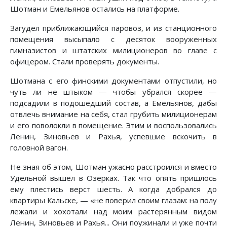
Шотман и Емельянов остались на платформе.
Загудел приближающийся паровоз, и из станционного
помещения высыпало с десяток вооруженных
гимназистов и штатских милиционеров во главе с
офицером. Стали проверять документы.
Шотмана с его финскими документами отпустили, но
чуть ли не штыком — чтобы убрался скорее —
подсадили в подошедший состав, а Емельянов, дабы
отвлечь внимание на себя, стал грубить милиционерам
и его поволокли в помещение. Этим и воспользовались
Ленин, Зиновьев и Рахья, успевшие вскочить в
головной вагон.
Не зная об этом, Шотман ужасно расстроился и вместо
Удельной вышел в Озерках. Так что опять пришлось
ему плестись верст шесть. А когда добрался до
квартиры Кальске, — «не поверил своим глазам: на полу
лежали и хохотали над моим растерянным видом
Ленин, Зиновьев и Рахья... Они поужинали и уже почти