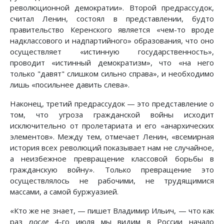
революционной демократии». Второй предрассудок,
считал Ленин, состоял в представлении, будто
правительство Керенского является «чем-то вроде
надклассового и надпартийного» образования, что оно
осуществляет «истинную государственность»,
проводит «истинный демократизм», что «на него
только "давят" слишком сильно справа», и необходимо
лишь «посильнее давить слева».
Наконец, третий предрассудок — это представление о
том, что угроза гражданской войны исходит
исключительно от пролетариата и его «анархических
элементов». Между тем, отмечает Ленин, «всемирная
история всех революций показывает нам не случайное,
а неизбежное превращение классовой борьбы в
гражданскую войну». Только превращение это
осуществлялось не рабочими, не трудящимися
массами, а самой буржуазией.
«Кто же не знает, — пишет Владимир Ильич, — что как
раз
после
4-го июля мы видим в России начало