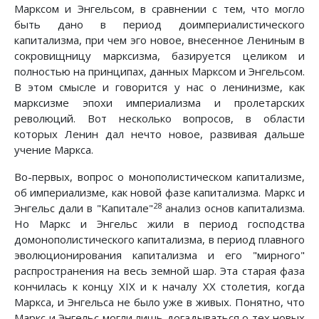
Марксом и Энгельсом, в сравнении с тем, что могло
быть дано в период доимпериалистического
капитализма, при чем эго новое, внесенное Лениным в
сокровищницу марксизма, базируется целиком и
полностью на принципах, данных Марксом и Энгельсом.
В этом смысле и говорится у нас о ленинизме, как
марксизме эпохи империализма и пролетарских
революций. Вот несколько вопросов, в области
которых Ленин дал нечто новое, развивая дальше
учение Маркса.
Во-первых, вопрос о монополистическом капитализме,
об империализме, как новой фазе капитализма. Маркс и
28
Энгельс дали в "Капитале"
анализ основ капитализма.
Но Маркс и Энгельс жили в период господства
домонополистического капитализма, в период плавного
эволюционирования капитализма и его "мирного"
распространения на весь земной шар. Эта старая фаза
кончилась к концу XIX и к началу XX столетия, когда
Маркса, и Энгельса не было уже в живых. Понятно, что
Маркс и Энгельс могли лишь догадываться о тех новых