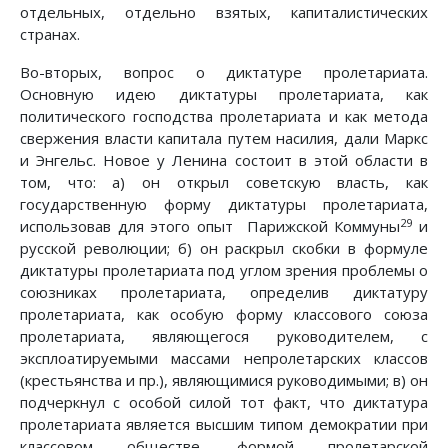
отдельных, отдельно взятых, капиталистических
странах.
Во-вторых, вопрос о диктатуре пролетариата.
Основную идею диктатуры пролетариата, как
политического господства пролетариата и как метода
свержения власти капитала путем насилия, дали Маркс
и Энгельс. Новое у Ленина состоит в этой области в
том, что: а) он открыл советскую власть, как
государственную форму диктатуры пролетариата,
29
использовав для этого опыт Парижской Коммуны
и
русской революции; б) он раскрыл скобки в формуле
диктатуры пролетариата под углом зрения проблемы о
союзниках пролетариата, определив диктатуру
пролетариата, как особую форму классового союза
пролетариата, являющегося руководителем, с
эксплоатируемыми массами непролетарских классов
(крестьянства и пр.), являющимися руководимыми; в) он
подчеркнул с особой силой тот факт, что диктатура
пролетариата является высшим типом демократии при
классовом обществе, формой пролетарской