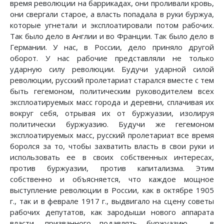
время революции на баррикадах, они проливали кровь,
они свергали старое, а власть попадала в руки буржуа,
которые угнетали и эксплоатировали потом рабочих.
Так было дело в Англии и во Франции. Так было дело в
Германии. У нас, в России, дело приняло другой
оборот. У нас рабочие представляли не только
ударную силу революции. Будучи ударной силой
революции, русский пролетариат старался вместе с тем
быть гегемоном, политическим руководителем всех
эксплоатируемых масс города и деревни, сплачивая их
вокруг себя, отрывая их от буржуазии, изолируя
политически буржуазию. Будучи же гегемоном
эксплоатируемых масс, русский пролетариат все время
боролся за то, чтобы захватить власть в свои руки и
использовать ее в своих собственных интересах,
против буржуазии, против капитализма. Этим
собственно и объясняется, что каждое мощное
выступление революции в России, как в октябре 1905
г., так и в феврале 1917 г., выдвигало на сцену советы
рабочих депутатов, как зародыши нового аппарата
власти, призванного подавлять буржуазию, - в