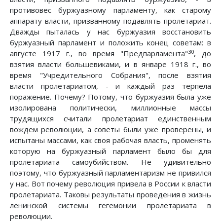
противовес буржуазному парламенту, как старому
аппарату власти, призванному подавлять пролетариат.
Дважды пыталась у нас буржуазия восстановить
буржуазный парламент и положить конец советам: в
30
августе 1917 г., во время "Предпарламента"
, до
взятия власти большевиками, и в январе 1918 г., во
время "Учредительного Собрания", после взятия
власти пролетариатом, - и каждый раз терпела
поражение. Почему? Потому, что буржуазия была уже
изолирована политически, миллионные массы
трудящихся считали пролетариат единственным
вождем революции, а советы были уже проверены, и
испытаны массами, как своя рабочая власть, променять
которую на буржуазный парламент было бы для
пролетариата самоубийством. Не удивительно
поэтому, что буржуазный парламентаризм не привился
у нас. Вот почему революция привела в России к власти
пролетариата. Таковы результаты проведения в жизнь
ленинской системы гегемонии пролетариата в
революции.