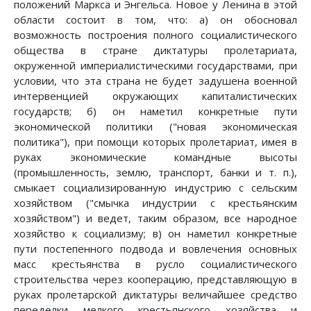
положений Маркса и Энгельса. Новое у Ленина в этой
области состоит в том, что: а) он обосновал
возможность построения полного социалистического
общества в стране диктатуры пролетариата,
окруженной империалистическими государствами, при
условии, что эта страна не будет задушена военной
интервенцией окружающих капиталистических
государств; б) он наметил конкретные пути
экономической политики ("новая экономическая
политика"), при помощи которых пролетариат, имея в
руках экономические командные высоты
(промышленность, землю, транспорт, банки и т. п.),
смыкает социализированную индустрию с сельским
хозяйством ("смычка индустрии с крестьянским
хозяйством") и ведет, таким образом, все народное
хозяйство к социализму; в) он наметил конкретные
пути постепенного подвода и вовлечения основных
масс крестьянства в русло социалистического
строительства через кооперацию, представляющую в
руках пролетарской диктатуры величайшее средство
переделки мелкого крестьянского хозяйства и