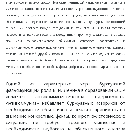
в их дружбе и взаимопомощи. Благодаря ленинской национальной политике в
СССР образовались новые социалистические нации, ликвидировано не только
правовое, но и фактическое неравенство народов, их совместными усилиями
обеспечивается неуклонное развитие экономики и культуры, всесторонний
социальный прогресс каждой республики и всей страны. В жизни советских
пародов и во взаимоотношениях между ними прочно утвердились те высокие
принципы социалистического общежития, советского патриотизма и
социалистического интернационализма, чувства взаимного уважения, доверия,
отношения братской дружбы, которые В. И. Ленин считал одним из самых
главных результатов Октябрьской революции. СССР проявил себя перед всем
миром как наиболее жизнеспособная форма добровольного союза народов на основе
социализма.
Одной из характерных черт буржуазной
фальсификации роли В. И. Ленина в образовании СССР
является антикоммунистическая одержимость.
Антикоммунизм избавляет буржуазных историков от
необходимости объективно и реально принимать во
внимание конкретные факты, конкретно-исторические
ситуации, не требует трезвого мышления и
необходимости глубокого и объективного анализа