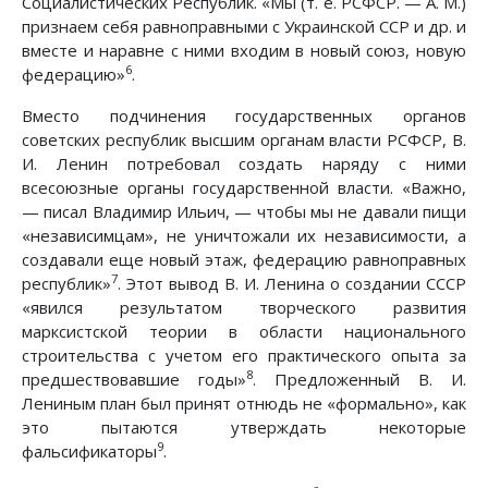
Социалистических Республик. «Мы (т. е. РСФСР. — А. М.)
признаем себя равноправными с Украинской ССР и др. и
вместе и наравне с ними входим в новый союз, новую
6
федерацию»
.
Вместо подчинения государственных органов
советских республик высшим органам власти РСФСР, В.
И. Ленин потребовал создать наряду с ними
всесоюзные органы государственной власти. «Важно,
— писал Владимир Ильич, — чтобы мы не давали пищи
«независимцам», не уничтожали их независимости, а
создавали еще новый этаж, федерацию равноправных
7
республик»
. Этот вывод В. И. Ленина о создании СССР
«явился результатом творческого развития
марксистской теории в области национального
строительства с учетом его практического опыта за
8
предшествовавшие годы»
. Предложенный В. И.
Лениным план был принят отнюдь не «формально», как
это пытаются утверждать некоторые
9
фальсификаторы
.