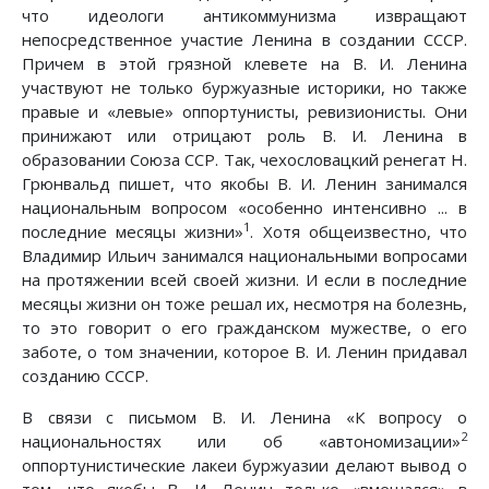
что идеологи антикоммунизма извращают
непосредственное участие Ленина в создании СССР.
Причем в этой грязной клевете на В. И. Ленина
участвуют не только буржуазные историки, но также
правые и «левые» оппортунисты, ревизионисты. Они
принижают или отрицают роль В. И. Ленина в
образовании Союза ССР. Так, чехословацкий ренегат Н.
Грюнвальд пишет, что якобы В. И. Ленин занимался
национальным вопросом «особенно интенсивно ... в
1
последние месяцы жизни»
. Хотя общеизвестно, что
Владимир Ильич занимался национальными вопросами
на протяжении всей своей жизни. И если в последние
месяцы жизни он тоже решал их, несмотря на болезнь,
то это говорит о его гражданском мужестве, о его
заботе, о том значении, которое В. И. Ленин придавал
созданию СССР.
В связи с письмом В. И. Ленина «К вопросу о
2
национальностях или об «автономизации»
оппортунистические лакеи буржуазии делают вывод о
том, что якобы В. И. Ленин только «вмешался» в