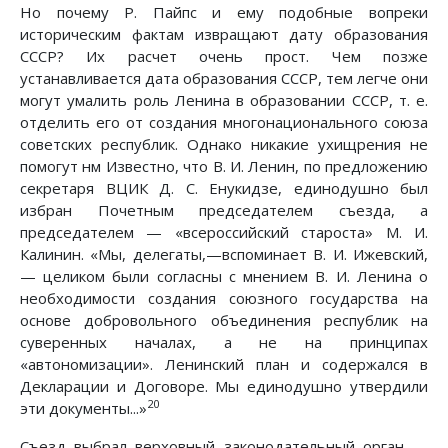
Но почему Р. Пайпс и ему подобные вопреки
историческим фактам извращают дату образования
СССР? Их расчет очень прост. Чем позже
устанавливается дата образования СССР, тем легче они
могут умалить роль Ленина в образовании СССР, т. е.
отделить его от создания многонационального союза
советских республик. Однако никакие ухищрения не
помогут нм Известно, что В. И. Ленин, по предложению
секретаря ВЦИК Д. С. Енукидзе, единодушно был
избран Почетным председателем съезда, а
председателем — «всероссийский староста» М. И.
Калинин. «Мы, делегаты,—вспоминает В. И. Ижевский,
— целиком были согласны с мнением В. И. Ленина о
необходимости создания союзного государства на
основе добровольного объединения республик на
суверенных началах, а не на принципах
«автономизации». Ленинский план и содержался в
Декларации и Договоре. Мы единодушно утвердили
20
эти документы...»
Съезд выбрал верховный законодательный орган —