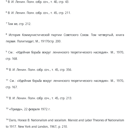
5
В. И. Ленин. Полн. собр. соч., т. 40, стр. 43.
6
В. И. Ленин. Полн. собр. соч., т. 45, стр. 211.
7
Там же, стр. 212.
8
История Коммунистической партии Советского Союза. Том четвертый, книга
первая. Политиздат, М., 19170стр. 200.
9
См.: «Идейная борьба вокруг ленинского теоретического наследия». М., 1970,
стр. 168.
10
В. И. Ленин. Полн. собр. соч., т. 45, стр. 356.
11
См.: «Идейная борьба вокруг ленинского теоретического наследия». М., 1970,
стр. 167.
12
В. И. Ленин. Полн. собр. соч., т. 45, стр. 213.
13
«Правда», 22 февраля 1972 г.
14
Daris, Horace В. Nationalism and socialism. Marxist and Labor Theories of Nationalism
to 1917. New York and London, 1967, p. 210.