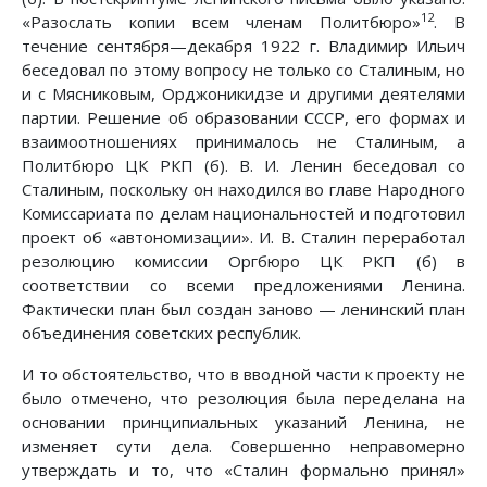
12
«Разослать копии всем членам Политбюро»
. В
течение сентября—декабря 1922 г. Владимир Ильич
беседовал по этому вопросу не только со Сталиным, но
и с Мясниковым, Орджоникидзе и другими деятелями
партии. Решение об образовании СССР, его формах и
взаимоотношениях принималось не Сталиным, а
Политбюро ЦК РКП (б). В. И. Ленин беседовал со
Сталиным, поскольку он находился во главе Народного
Комиссариата по делам национальностей и подготовил
проект об «автономизации». И. В. Сталин переработал
резолюцию комиссии Оргбюро ЦК РКП (б) в
соответствии со всеми предложениями Ленина.
Фактически план был создан заново — ленинский план
объединения советских республик.
И то обстоятельство, что в вводной части к проекту не
было отмечено, что резолюция была переделана на
основании принципиальных указаний Ленина, не
изменяет сути дела. Совершенно неправомерно
утверждать и то, что «Сталин формально принял»