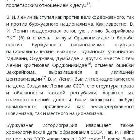
15
пролетарским отношением к делу»
.
В. И. Ленин выступал как против великодержавного, так
и против буржуазного национализма. Как известно, В.
И. Ленин поддерживал основную линию Заккрайкома
РКП (б) и отмечал заслуги Орджоникидзе в борьбе
против буржуазного национализма, осуждал
националистические выходки грузинских уклонистов
Мдивани, Окуджавы, Думбадзе и других. Вместе с тем
16
Ленин критиковал Орджоникидзе
, отмечал ошибки
Заккрайкома, выразившиеся в излишней
17
централизации
. В. И. Ленин был интернационалистом
на деле. Создание Лениным СССР, его структура, права
и обязанности каждой республики, характер их
взаимоотношений должны были исключить любую
возможность проявлений как великодержавного
шовинизма, так и местного национализма.
Буржуазная историография извращает также
хронологические даты образования СССР. Так. Р. Пайпс
18
пишет, что СССР «появился в 1923 году»
, когда была