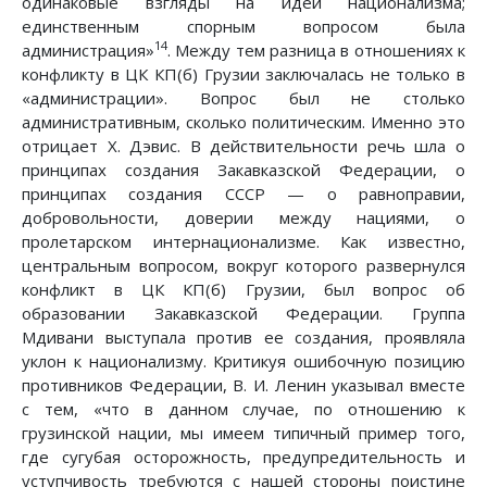
одинаковые взгляды на идеи национализма;
единственным спорным вопросом была
14
администрация»
. Между тем разница в отношениях к
конфликту в ЦК КП(б) Грузии заключалась не только в
«администрации». Вопрос был не столько
административным, сколько политическим. Именно это
отрицает X. Дэвис. В действительности речь шла о
принципах создания Закавказской Федерации, о
принципах создания СССР — о равноправии,
добровольности, доверии между нациями, о
пролетарском интернационализме. Как известно,
центральным вопросом, вокруг которого развернулся
конфликт в ЦК КП(б) Грузии, был вопрос об
образовании Закавказской Федерации. Группа
Мдивани выступала против ее создания, проявляла
уклон к национализму. Критикуя ошибочную позицию
противников Федерации, В. И. Ленин указывал вместе
с тем, «что в данном случае, по отношению к
грузинской нации, мы имеем типичный пример того,
где сугубая осторожность, предупредительность и
уступчивость требуются с нашей стороны поистине