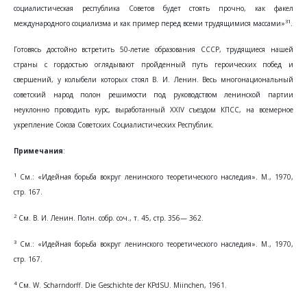
социалистическая республика Советов будет стоять прочно, как факел
31
международного социализма и как пример перед всеми трудящимися массами»
.
Готовясь достойно встретить 50-летие образования СССР, трудящиеся нашей
страны с гордостью оглядывают пройденный путь героических побед и
свершений, у колыбели которых стоял В. И. Ленин. Весь многонациональный
советский народ полон решимости под руководством ленинской партии
неуклонно проводить курс, выработанный XXIV съездом КПСС, на всемерное
укрепление Союза Советских Социалистических Республик.
Примечания
:
1
См.: «Идейная борьба вокруг ленинского теоретического наследия». М., 1970,
стр. 167.
2
См. В. И. Ленин. Полн. собр. соч., т. 45, стр. 356— 362.
3
См.: «Идейная борьба вокруг ленинского теоретического наследия». М., 1970,
стр. 167.
4
См. W. Scharndorff. Die Geschichte der KPdSU. Miinchen, 1961.