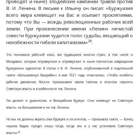
проводят и ныне) злодейские кампании травли против
В. И. Ленина. В письме к Ильичу он писал: «Буржуазия
всего мира клевещет на Вас и осыпает проклятиями,
потому что Вы — вождь революционных рабочих всей
земли. При произнесении имени «Ленин» нечистой
совести буржуазии чудится голос судьбы, вещающий о
28
неизбежности гибели капитализма»
.
Это понимали рабочий класс, все трудящиеся многих стран, в том числе и
Молдавии, которые опровергали и опровергают и ныне полностью извращения
буржуазных идеологов. В статье о В. И. Ленине, опубликованной в подпольной
газете «Большевикул Басарабян» в мае 1921 года, отмечалось: «Чтобы ослабить
рабочее движение, богачи приказывают своим газетам и агентам чернить
Советскую власть и в особенности тов. Ленина.
Так делают и румынские, и бессарабские буржуи. Они клевещут на Советскую
власть, на большевиков и на тов. Ленина.
Но мы не должны верить лжи буржуев и их агентов, — призывала газета. — Конец
нашим бедам придет лишь тогда, когда мы и у нас установим Советскую
29
власть»
.