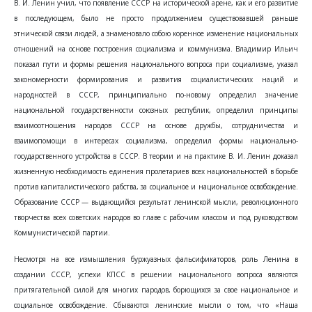
В. И. Ленин учил, что появление СССР на исторической арене, как и его развитие
в последующем, было не просто продолжением существовавшей раньше
этнической связи людей, а знаменовало собою коренное изменение национальных
отношений на основе построения социализма и коммунизма. Владимир Ильич
показал пути и формы решения национального вопроса при социализме, указал
закономерности формирования и развития социалистических наций и
народностей в СССР, принципиально по-новому определил значение
национальной государственности союзных республик, определил принципы
взаимоотношения народов СССР на основе дружбы, сотрудничества и
взаимопомощи в интересах социализма, определил формы национально-
государственного устройства в СССР. В теории и на практике В. И. Ленин доказал
жизненную необходимость единения пролетариев всех национальностей в борьбе
против капиталистического рабства, за социальное и национальное освобождение.
Образование СССР — выдающийся результат ленинской мысли, революционного
творчества всех советских народов во главе с рабочим классом и под руководством
Коммунистической партии.
Несмотря на все измышления буржуазных фальсификаторов, роль Ленина в
создании СССР, успехи КПСС в решении национального вопроса являются
притягательной силой для многих пародов, борющихся за свое национальное и
социальное освобождение. Сбываются ленинские мысли о том, что «Наша