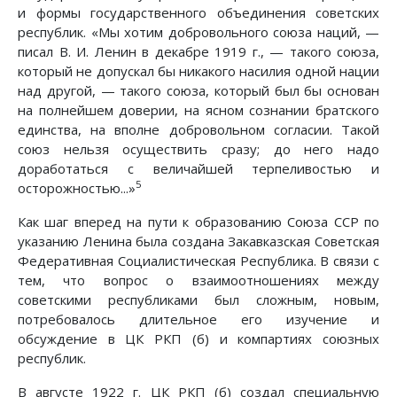
и формы государственного объединения советских
республик. «Мы хотим добровольного союза наций, —
писал В. И. Ленин в декабре 1919 г., — такого союза,
который не допускал бы никакого насилия одной нации
над другой, — такого союза, который был бы основан
на полнейшем доверии, на ясном сознании братского
единства, на вполне добровольном согласии. Такой
союз нельзя осуществить сразу; до него надо
доработаться с величайшей терпеливостью и
5
осторожностью...»
Как шаг вперед на пути к образованию Союза ССР по
указанию Ленина была создана Закавказская Советская
Федеративная Социалистическая Республика. В связи с
тем, что вопрос о взаимоотношениях между
советскими республиками был сложным, новым,
потребовалось длительное его изучение и
обсуждение в ЦК РКП (б) и компартиях союзных
республик.
В августе 1922 г. ЦК РКП (б) создал специальную