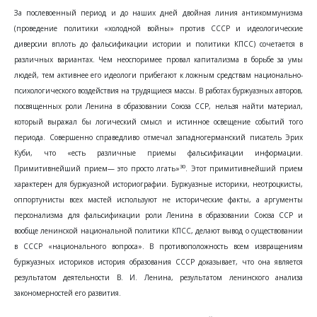
За послевоенный период и до наших дней двойная линия антикоммунизма
(проведение политики «холодной войны» против СССР и идеологические
диверсии вплоть до фальсификации истории и политики КПСС) сочетается в
различных вариантах. Чем неоспоримее провал капитализма в борьбе за умы
людей, тем активнее его идеологи прибегают к ложным средствам национально-
психологического воздействия на трудящиеся массы. В работах буржуазных авторов,
посвященных роли Ленина в образовании Союза ССР, нельзя найти материал,
который выражал бы логический смысл и истинное освещение событий того
периода. Совершенно справедливо отмечал западногерманский писатель Эрих
Куби, что «есть различные приемы фальсификации информации.
30
Примитивнейший прием— это просто лгать»
. Этот примитивнейший прием
характерен для буржуазной историографии. Буржуазные историки, неотроцкисты,
оппортунисты всех мастей используют не исторические факты, а аргументы
персонализма для фальсификации роли Ленина в образовании Союза ССР и
вообще ленинской национальной политики КПСС, делают вывод о существовании
в СССР «национального вопроса». В противоположность всем извращениям
буржуазных историков история образования СССР доказывает, что она является
результатом деятельности В. И. Ленина, результатом ленинского анализа
закономерностей его развития.