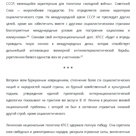
СССР, являющийся характерным для политики «холодной войны». Советский
Союз — миролюбивое государство. Это определяется самим характером
социалистического строя. На международной арене СССР не преследует других
целей, кроме как «обеспечить вместе с другими социалистическими странами
благоприятные международные условия для построения социализма и
26
коммунизма»
. Сознавая свой интернациональный долг, КПСС «будет и впредь
проводить такую линию в международных делах, которая способствует
дальнейшей активизации всемирной антиимпериалистической борьбы,
27
укреплению боевого единства всех ее участников»
.
* * *
Вопреки всем буржуазным извращениям, сплочение более ста социалистических
наций и народностей нашей страны, их бурный хозяйственный и культурный
подъем, утверждение единой пролетарской, интернационалистической
идеологии показывают на практике все заслуги В. И. Ленина в решении вековой
национальной проблемы, с которой не был в состоянии справиться никакой
другой строй, кроме социалистического.
Ленинская национальная политика КПСС одержала полную победу. Она скрепила
союз свободных и равноправных народов, раскрыла огромные силы, заключенные