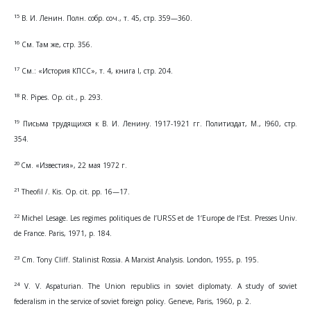
15
В. И. Ленин. Полн. собр. соч., т. 45, стр. 359—360.
16
См. Там же, стр. 356.
17
См.: «История КПСС», т. 4, книга I, стр. 204.
18
R. Pipes. Op. cit., p. 293.
19
Письма трудящихся к В. И. Ленину. 1917-1921 гг. Политиздат, М., I960, стр.
354.
20
См. «Известия», 22 мая 1972 г.
21
Theofil /. Kis. Op. cit. pp. 16—17.
22
Michel Lesage. Les regimes politiques de l’URSS et de 1‘Europe de l‘Est. Presses Univ.
de France. Paris, 1971, p. 184.
23
Cm. Tony Cliff. Stalinist Rossia. A Marxist Analysis. London, 1955, p. 195.
24
V. V. Aspaturian. The Union republics in soviet diplomaty. A study of soviet
federalism in the service of soviet foreign policy. Geneve, Paris, 1960, p. 2.