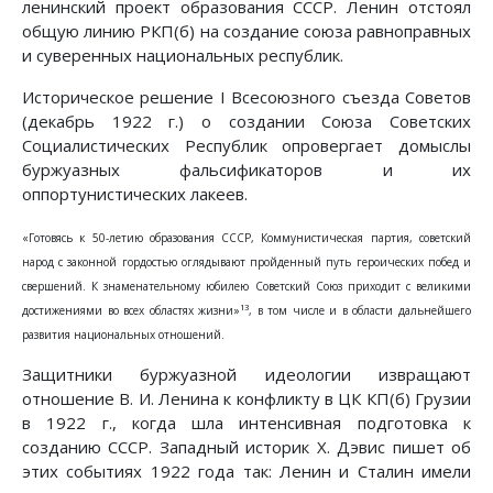
ленинский проект образования СССР. Ленин отстоял
общую линию РКП(б) на создание союза равноправных
и суверенных национальных республик.
Историческое решение I Всесоюзного съезда Советов
(декабрь 1922 г.) о создании Союза Советских
Социалистических Республик опровергает домыслы
буржуазных фальсификаторов и их
оппортунистических лакеев.
«Готовясь к 50-летию образования СССР, Коммунистическая партия, советский
народ с законной гордостью оглядывают пройденный путь героических побед и
свершений. К знаменательному юбилею Советский Союз приходит с великими
13
достижениями во всех областях жизни»
, в том числе и в области дальнейшего
развития национальных отношений.
Защитники буржуазной идеологии извращают
отношение В. И. Ленина к конфликту в ЦК КП(б) Грузии
в 1922 г., когда шла интенсивная подготовка к
созданию СССР. Западный историк X. Дэвис пишет об
этих событиях 1922 года так: Ленин и Сталин имели