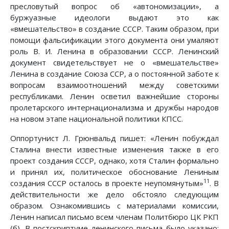
пресловутый вопрос об «автономизации», а
буржуазные идеологи выдают это как
«вмешательство» в создание СССР. Таким образом, при
помощи фальсификации этого документа они умаляют
роль В. И. Ленина в образовании СССР. Ленинский
документ свидетельствует не о «вмешательстве»
Ленина в создание Союза ССР, а о постоянной заботе к
вопросам взаимоотношений между советскими
республиками. Ленин осветил важнейшие стороны
пролетарского интернационализма и дружбы народов
на новом этапе национальной политики КПСС.
Оппортунист Л. Грюнвальд пишет: «Ленин побуждал
Сталина внести известные изменения также в его
проект создания СССР, однако, хотя Сталин формально
и принял их, политическое обоснование Лениным
11
создания СССР осталось в проекте неупомянутым»
. В
действительности же дело обстояло следующим
образом. Ознакомившись с материалами комиссии,
Ленин написал письмо всем членам Политбюро ЦК РКП
(б). В постскриптуме ленинского письма было указано: