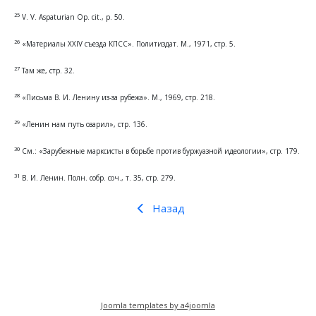
25
V. V. Aspaturian Op. cit., p. 50.
26
«Материалы XXIV съезда КПСС». Политиздат. М., 1971, стр. 5.
27
Там же, стр. 32.
28
«Письма В. И. Ленину из-за рубежа». М., 1969, стр. 218.
29
«Ленин нам путь озарил», стр. 136.
30
См.: «Зарубежные марксисты в борьбе против буржуазной идеологии», стр. 179.
31
В. И. Ленин. Полн. собр. соч., т. 35, стр. 279.
Назад
Joomla templates by a4joomla