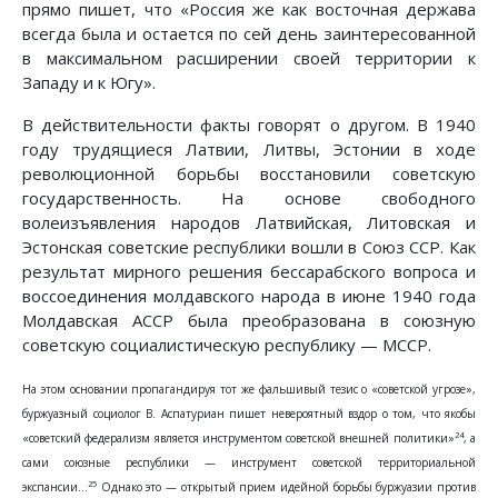
прямо пишет, что «Россия же как восточная держава
всегда была и остается по сей день заинтересованной
в максимальном расширении своей территории к
Западу и к Югу».
В действительности факты говорят о другом. В 1940
году трудящиеся Латвии, Литвы, Эстонии в ходе
революционной борьбы восстановили советскую
государственность. На основе свободного
волеизъявления народов Латвийская, Литовская и
Эстонская советские республики вошли в Союз ССР. Как
результат мирного решения бессарабского вопроса и
воссоединения молдавского народа в июне 1940 года
Молдавская АССР была преобразована в союзную
советскую социалистическую республику — МССР.
На этом основании пропагандируя тот же фальшивый тезис о «советской угрозе»,
буржуазный социолог В. Аспатуриан пишет невероятный вздор о том, что якобы
24
«советский федерализм является инструментом советской внешней политики»
, а
сами союзные республики — инструмент советской территориальной
25
экспансии...
Однако это — открытый прием идейной борьбы буржуазии против