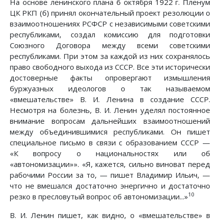
На основе ленинского плана 6 октября 1922 г. Пленум
ЦК РКП (б) принял окончательный проект резолюции о
взаимоотношениях РСФСР с независимыми советскими
республиками, создал комиссию для подготовки
Союзного Договора между всеми советскими
республиками. При этом за каждой из них сохранялось
право свободного выхода из СССР. Все эти исторически
достоверные факты опровергают измышления
буржуазных идеологов о так называемом
«вмешательстве» В. И. Ленина в создание СССР.
Несмотря на болезнь, В. И. Ленин уделял постоянное
внимание вопросам дальнейших взаимоотношений
между объединившимися республиками. Он пишет
специальное письмо в связи с образованием СССР —
«К вопросу о национальностях или об
«автономизации»». «Я, кажется, сильно виноват перед
рабочими России за то, — пишет Владимир Ильич, —
что не вмешался достаточно энергично и достаточно
10
резко в пресловутый вопрос об автономизации...»
В. И. Ленин пишет, как видно, о «вмешательстве» в