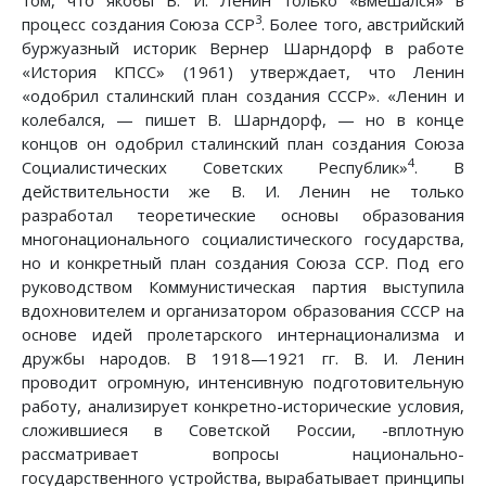
3
процесс создания Союза ССР
. Более того, австрийский
буржуазный историк Вернер Шарндорф в работе
«История КПСС» (1961) утверждает, что Ленин
«одобрил сталинский план создания СССР». «Ленин и
колебался, — пишет В. Шарндорф, — но в конце
концов он одобрил сталинский план создания Союза
4
Социалистических Советских Республик»
. В
действительности же В. И. Ленин не только
разработал теоретические основы образования
многонационального социалистического государства,
но и конкретный план создания Союза ССР. Под его
руководством Коммунистическая партия выступила
вдохновителем и организатором образования СССР на
основе идей пролетарского интернационализма и
дружбы народов. В 1918—1921 гг. В. И. Ленин
проводит огромную, интенсивную подготовительную
работу, анализирует конкретно-исторические условия,
сложившиеся в Советской России, -вплотную
рассматривает вопросы национально-
государственного устройства, вырабатывает принципы