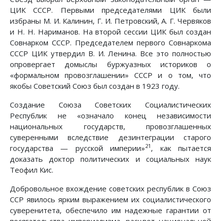
ЦИК СССР. Первыми председателями ЦИК были
избраны М. И. Калинин, Г. И. Петровский, А. Г. Червяков
и Н. Н. Нариманов. На второй сессии ЦИК был создан
Совнарком СССР. Председателем первого Совнаркома
СССР ЦИК утвердил В. И. Ленина. Все это полностью
опровергает домыслы буржуазных историков о
«формальном провозглашении» СССР и о том, что
якобы Советский Союз был создан в 1923 году.
Создание Союза Советских Социалистических
Республик не «означало конец независимости
национальных государств, провозглашенных
суверенными вследствие дезинтеграции старого
21
государства — русской империи»
, как пытается
доказать доктор политических и социальных наук
Теофил Кис.
Добровольное вхождение советских республик в Союз
ССР явилось ярким выражением их социалистического
суверенитета, обеспечило им надежные гарантии от
посягательства империализма, расцвет национальной