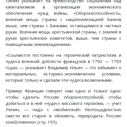
Ленин указывает на превосходство социализма над
капитализмом в организации экономического
обеспечения нужд войны, «Обороноспособность,
военная мощь страны с национализацией банков
выше
, чем страны с банками, остающимися в частных
руках. Военная мощь крестьянской страны, с землей в
руках крестьянских комитетов, выше, чем страны с
помещичьим землевладением».
«Ссылаются постоянно на героический патриотизм и
чудеса военной доблести французов в 1792 — 1793
годах, — указывает Владимир Ильич. — Но забывают о
материальных, историко-экономических условиях,
которые только и сделали эти чудеса возможными...
Пример Франции говорит нам одно и только одно:
чтобы сделать Россию обороноспособной, чтобы
добиться и в ней «чудес» массового героизма, — учит
Ленин, — надо с «якобинской» беспощадностью
смести все старое и обновить, переродить Россию
хозяйственно
» (стр. 195).