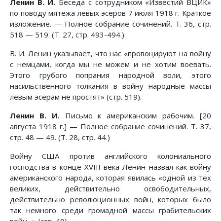
Ленин В. И.
Беседа с сотрудником «Известий ВЦИК»
по поводу мятежа левых эсеров 7 июля 1918 г. Краткое
изложение. — Полное собрание сочинений. Т. 36, стр.
518 — 519. (Т. 27, стр. 493-494.)
В. И. Ленин указывает, что нас «провоцируют на войну
с немцами, когда мы не можем и не хотим воевать.
Этого грубого попрания народной воли, этого
насильственного толкания в войну народные массы
левым эсерам не простят» (стр. 519).
Ленин В. И.
Письмо к американским рабочим. [20
августа 1918 г.] — Полное собрание сочинений. Т. 37,
стр. 48 — 49. (Т. 28, стр. 44.)
Войну США против английского колониального
господства в конце XVIII века Ленин назвал как войну
американского народа, которая явилась «одной из тех
великих, действительно освободительных,
действительно революционных войн, которых было
так немного среди громадной массы грабительских
войн.,.» (стр. 48).