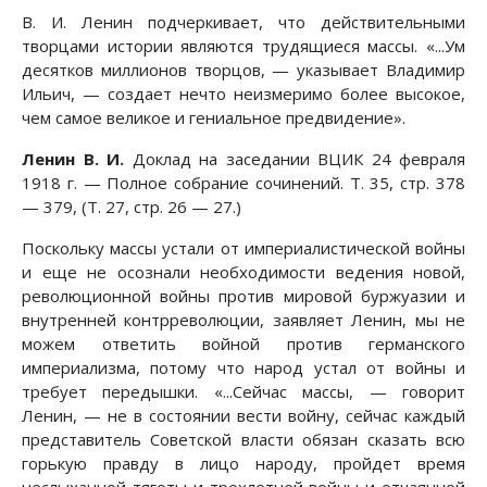
В. И. Ленин подчеркивает, что действительными
творцами истории являются трудящиеся массы. «...Ум
десятков миллионов творцов, — указывает Владимир
Ильич, — создает нечто неизмеримо более высокое,
чем самое великое и гениальное предвидение».
Ленин В. И.
Доклад на заседании ВЦИК 24 февраля
1918 г. — Полное собрание сочинений. Т. 35, стр. 378
— 379, (Т. 27, стр. 26 — 27.)
Поскольку массы устали от империалистической войны
и еще не осознали необходимости ведения новой,
революционной войны против мировой буржуазии и
внутренней контрреволюции, заявляет Ленин, мы не
можем ответить войной против германского
империализма, потому что народ устал от войны и
требует передышки. «...Сейчас массы, — говорит
Ленин, — не в состоянии вести войну, сейчас каждый
представитель Советской власти обязан сказать всю
горькую правду в лицо народу, пройдет время
неслыханной тяготы и трехлетней войны и отчаянной