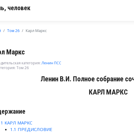
ь, человек
й
Том 26
Карл Маркс
рл Маркс
дительская категория:
Ленин ПСС
тегория:
Том 26
Ленин В.И. Полное собрание со
КАРЛ МАРКС
держание
1
КАРЛ МАРКС
1.1
ПРЕДИСЛОВИЕ