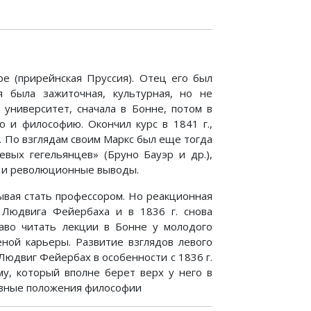
ре (прирейнская Пруссия). Отец его был
я была зажиточная, культурная, но не
 университет, сначала в Бонне, потом в
ю и философию. Окончил курс в 1841 г.,
 По взглядам своим Маркс был еще тогда
евых гегельянцев» (Бруно Бауэр и др.),
е и революционные выводы.
ывая стать профессором. Но реакционная
 Людвига Фейербаха и в 1836 г. снова
право читать лекции в Бонне у молодого
еной карьеры. Развитие взглядов левого
Людвиг Фейербах в особенности с 1836 г.
му, который вполне берет верх у него в
новные положения философии