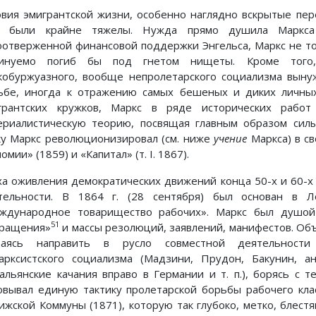
овия эмигрантской жизни, особенно наглядно вскрытые пере
, были крайне тяжелы. Нужда прямо душила Маркса
оотверженной финансовой поддержки Энгельса, Маркс не тол
инуемо погиб бы под гнетом нищеты. Кроме того
кобуржуазного, вообще непролетарского социализма выну
ьбе, иногда к отражению самых бешеных и диких личных
грантских кружков, Маркс в ряде исторических работ
ериалистическую теорию, посвящая главным образом силы
ку Маркс революционизировал (см. ниже
учение
Маркса) в св
омии» (1859) и «Капитал» (т. I. 1867).
ха оживления демократических движений конца 50-х и 60-х г
тельности. В 1864 г. (28 сентября) был основан в Л
ждународное товарищество рабочих». Маркс был душой 
51
ращения»
и массы резолюций, заявлений, манифестов. Об
раясь направить в русло совместной деятельности
арксистского социализма (Мадзини, Прудон, Бакунин, а
сальянские качания вправо в Германии и т. п.), борясь с 
овывал единую тактику пролетарской борьбы рабочего кла
ижской Коммуны (1871), которую так глубоко, метко, блес