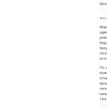
Моск
46 В.
Мар
адв
рев
Бер
пре
гег
кот
По 
пол
отк
про
гег
нач
184