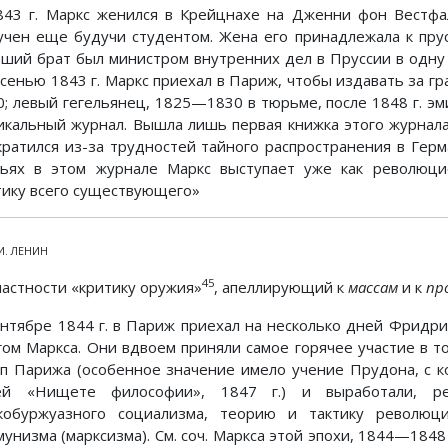
843 г. Маркс женился в Крейцнахе на Дженни фон Вестфал
учен еще будучи студентом. Жена его принадлежала к пру
рший брат был министром внутренних дел в Пруссии в одн
 Осенью 1843 г. Маркс приехал в Париж, чтобы издавать за г
0; левый гегельянец, 1825—1830 в тюрьме, после 1848 г. э
икальный журнал. Вышла лишь первая книжка этого журнал
кратился из-за трудностей тайного распространения в Герма
тьях в этом журнале Маркс выступает уже как революц
тику всего существующего»
 И. ЛЕНИН
45
 частности «критику оружия»
, апеллирующий к
массам
и к
пр
ентябре 1844 г. в Париж приехал на несколько дней Фридри
гом Маркса. Они вдвоем приняли самое горячее участие в
пп Парижа (особенное значение имело учение Прудона, с 
ей «Нищете философии», 1847 г.) и выработали, р
кобуржуазного социализма, теорию и тактику револю
унизма (марксизма). См. соч. Маркса этой эпохи, 1844—1848 