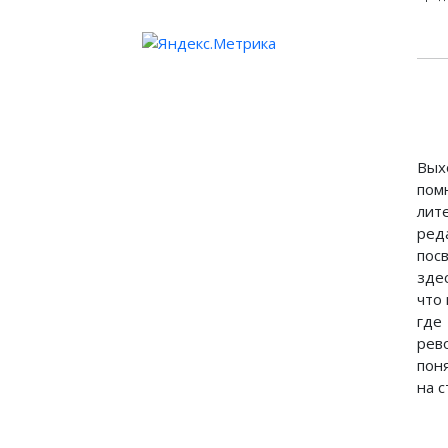
Вых
пом
лит
ред
пос
зде
что 
где
рев
пон
на 