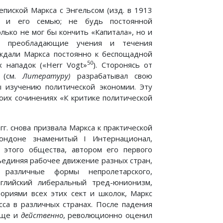
пиской Маркса с Энгельсом (изд. в 1913
 и его семью; не будь постоянной
ько не мог бы кончить «Капитала», но и
, преобладающие учения и течения
ждали Маркса постоянно к беспощадной
50
 нападок («Herr Vogt»
). Сторонясь от
 (см.
Литературу)
разрабатывал свою
 изучению политической экономии. Эту
оих сочинениях «К критике политической
г. снова призвала Маркса к практической
ондоне знаменитый I Интернационал,
этого общества, автором его первого
ъединяя рабочее движение разных стран,
 различные формы непролетарского,
нглийский либеральный тред-юнионизм,
теориями всех этих сект и школок, Маркс
сса в различных странах. После падения
тяще и
действенно
, революционно оценил