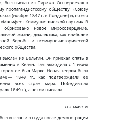
р, был выслан из Парижа. Он переехал в
ому пропагандистскому обществу: «Союзу
юза (ноябрь 1847 г. в Лондоне) и, по его
 «Манифест Коммунистической партии». В
 обрисовано новое миросозерцание,
альной жизни, диалектика, как наиболее
совой борьбы и всемирно-исторической
еского общества.
л выслан из Бельгии. Он приехал опять в
 именно в Кёльн. Там выходила с 1 июня
актором ее был Маркс. Новая теория была
848— 1849 гг., как подтверждали ее
жения всех стран мира. Победившая
ля 1849 г.), а потом выслала
КАРЛ МАРКС 49
, был выслан и оттуда после демонстрации