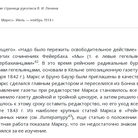
я страница рукописи В. И. Ленина
 Маркс». Июль — ноябрь 1914 г.
ущего». «Надо было пережить освободительное действие» 
этих сочинениях Фейербаха. «Мы» (т. е. левые гегелья
42
ербахианцами»
. В это время рейнские радикальные бур
ыми гегельянцами, основали в Кёльне оппозиционную газету:
аря 1842 г.). Маркс и Бруно Бауэр были приглашены в качест
Маркс сделался главным редактором и переселился из Бонна
равление газеты при редакторстве Маркса становилось все
чинило газету двойной и тройной цензуре, а затем решило в
шлось к этому сроку оставить редакторство, но его уход все
те 1843 г. Из наиболее крупных статей Маркса в «Рейн
43
занных ниже (см.
Литературу
), еще статью о положении
етная работа показала Марксу, что он недостаточно знаком
ялся за ее изучение.