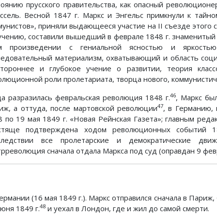
тоянию прусского правительства, как опасный революционе
ссель. Весной 1847 г. Маркс и Энгельс примкнули к тайн
унистов», приняли выдающееся участие на II съезде этого со
учению, составили вышедший в феврале 1848 г. знаменитый
м произведении с гениальной ясностью и яркостью
ледовательный материализм, охватывающий и область соци
стороннее и глубокое учение о развитии, теория клас
олюционной роли пролетариата, творца нового, коммунистич
46
да разразилась февральская революция 1848 г.
, Маркс бы
47
иж, а оттуда, после мартовской революции
, в Германию,
8 по 19 мая 1849 г. «Новая Рейнская Газета»; главным ред
стяще подтверждена ходом революционных событий 1
следствии все пролетарские и демократические дви
рреволюция сначала отдала Маркса под суд (оправдан 9 февра
ермании (16 мая 1849 г.). Маркс отправился сначала в Париж
48
юня 1849 г.
и уехал в Лондон, где и жил до самой смерти.