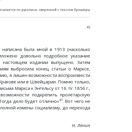
ечатается по рукописи, сверенной с текстом брошюры
45
написана была мной в 1913 (насколько
риложено довольно подробное указание
в настоящем издании выпущено. Затем
ниям выбросила конец статьи о Марксе,
нию, я лишен возможности воспроизвести
в Кракове или в Швейцарии. Помню только,
сьма Маркса к Энгельсу от 16. IV. 1856 г.,
 возможности подкрепить пролетарскую
41
Тогда дело будет отлично»
. Вот чего не
 полной измены социализму, до перехода
Н. Ленин