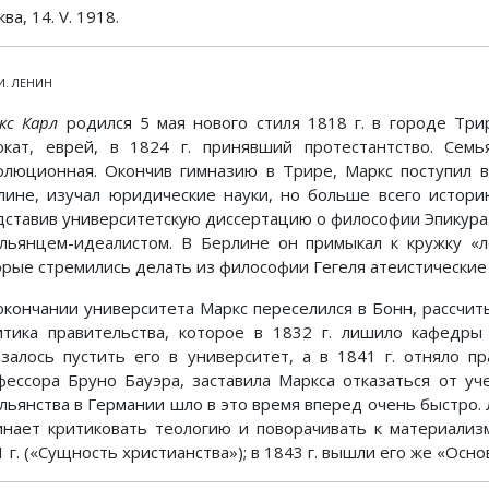
ва, 14. V. 1918.
 И. ЛЕНИН
кс Карл
родился 5 мая нового стиля 1818 г. в городе Три
окат, еврей, в 1824 г. принявший протестантство. Семь
олюционная. Окончив гимназию в Трире, Маркс поступил в
лине, изучал юридические науки, но больше всего истори
дставив университетскую диссертацию о философии Эпикура.
ельянцем-идеалистом. В Берлине он примыкал к кружку «л
орые стремились делать из философии Гегеля атеистически
окончании университета Маркс переселился в Бонн, рассчит
итика правительства, которое в 1832 г. лишило кафедры
азалось пустить его в университет, а в 1841 г. отняло 
фессора Бруно Бауэра, заставила Маркса отказаться от уч
ельянства в Германии шло в это время вперед очень быстро. 
инает критиковать теологию и поворачивать к материализ
1 г. («Сущность христианства»); в 1843 г. вышли его же «Ос