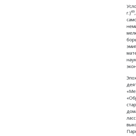
Усл
49
г.)
сам
нем
мел
бор
эми
мат
нау
экон
Эпо
дея
«Ме
«Об
ста
дом
лас
вык
Пар