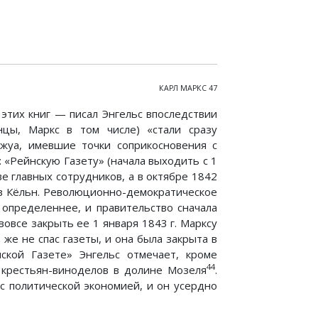
КАРЛ МАРКС 47
этих книг — писал Энгельс впоследствии
нцы, Маркс в том числе) «стали сразу
жуа, имевшие точки соприкосновения с
 «Рейнскую Газету» (начала выходить с 1
ве главных сотрудников, а в октябре 1842
 в Кёльн. Революционно-демократическое
 определеннее, и правительство сначала
овсе закрыть ее 1 января 1843 г. Марксу
 же не спас газеты, и она была закрыта в
ской Газете» Энгельс отмечает, кроме
44
 крестьян-виноделов в долине Мозеля
.
 с политической экономией, и он усердно