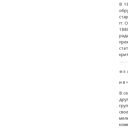
В 1
обр
ста
гг.
188
рад
пре
ста
кри
48 В.
и в
В с
дру
гру
сво
мел
комм