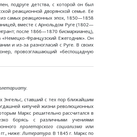
ен, подруге детства, с которой он был
сской реакционной дворянской семье. Ее
у из самых реакционных эпох, 1850—1858
раницей, вместе с Арнольдом Руге (1802—
мигрант; после 1866—1870 бисмаркианец),
а «Немецко-Французский Ежегодник». Он
нии и из-за разногласий с Руге. В своих
ионер, провозглашающий «беспощадную
олетариату
.
х Энгельс, ставший с тех пор ближайшим
 тогдашней кипучей жизни революционных
которым Маркс решительно рассчитался в
езко борясь с различными учениями
ционного
пролетарского социализма
или
гг., ниже:
Литература
. В 1845 г. Маркс по