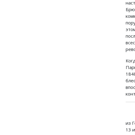
нас
Брю
комм
пор
это
пос
все
рев
Ког
Пар
184
бле
впо
конт
из Г
13 и