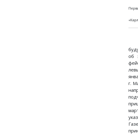
Перва
«Карл
буд
об 
фей
лев
янв
г. 
нап
под
при
мар
ука
Газ
прин