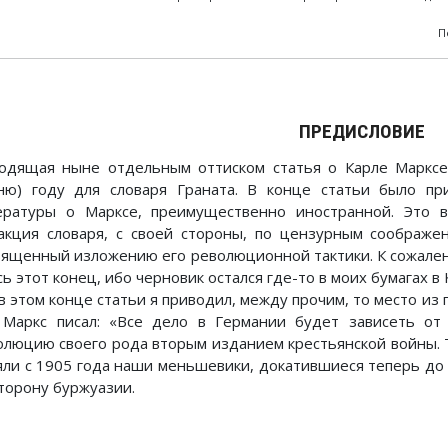
П
ПРЕДИСЛОВИЕ
одящая ныне отдельным оттиском статья о Карле Марксе 
ню) году для словаря Граната. В конце статьи было п
ературы о Марксе, преимущественно иностранной. Это 
акция словаря, с своей стороны, по цензурным соображе
вященный изложению его революционной тактики. К сожале
сь этот конец, ибо черновик остался где-то в моих бумагах 
в этом конце статьи я приводил, между прочим, то место из пи
 Маркс писал: «Все дело в Германии будет зависеть от
олюцию своего рода вторым изданием крестьянской войны. 
яли с 1905 года наши меньшевики, докатившиеся теперь до
сторону буржуазии.