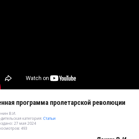
енная программа пролетарской революции
нин В.И.
дительская категория:
Статьи
здано: 27 мая 2024
росмотров: 493