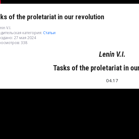
ks of the proletariat in our revolution
nin V.I.
дительская категория:
Статьи
здано: 27 мая 2024
росмотров: 338
Lenin V.I.
Tasks of the proletariat in ou
04.17