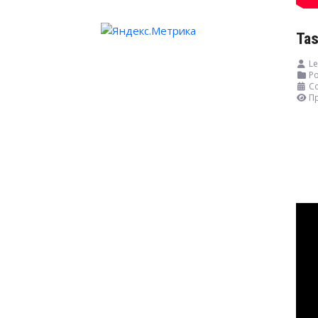
Tas
Le
Ро
Со
П