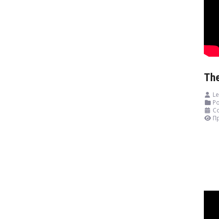
The
Le
Ро
Со
П