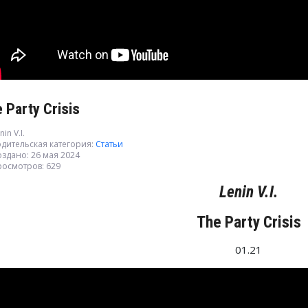
 Party Crisis
nin V.I.
дительская категория:
Статьи
здано: 26 мая 2024
росмотров: 629
Lenin V.I.
The Party Crisis
01.21