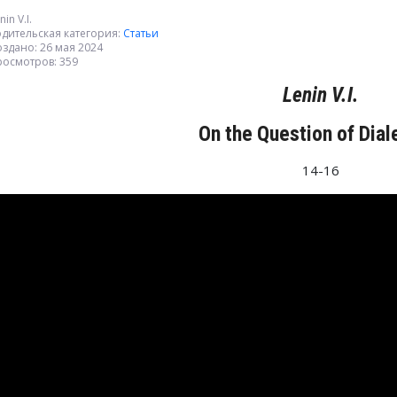
nin V.I.
дительская категория:
Статьи
здано: 26 мая 2024
росмотров: 359
Lenin V.I.
On the Question of Dial
14-16