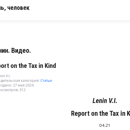
ь, человек
нин. Видео.
ort on the Tax in Kind
nin V.I.
дительская категория:
Статьи
здано: 27 мая 2024
росмотров: 312
Lenin V.I.
Report on the Tax in 
04.21