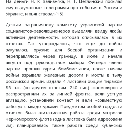
На деньги Н. К. Зализняка, Н. Г. Цеглинский посылал
ему выдуманные телеграммы про события в России и
Украине, и пьянствовал.(15)
Деньги заграничному комитету украинской партии
социалистов-революционеров выделяли ввиду якобы
активной деятельности, которая описывалась в их
отчетах. Так утверждалось, что еще до войны
закупалось оружие для боевой организации и
переправлялось через границу, в июле и начале
августа под руководством майора Фишера члены
партии прошли курсы бомбометания, после начала
войны взрывали железные дороги и мосты в тылу
российской армии, издали 4 листовки общим тиражом
85 тыс. (по другим отчетам -240 тыс.) экземпляров и
распространяли их за линией фронта, вели устную
агитацию, установили контакт и вели «совместную
работу» с младотурками. Предметом особой гордости
отчетов была агитационная работа среди матросов
Черноморского флота (одна листовка была адресована
им), планировалась также работа среди кубанских