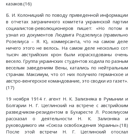
казаков.(16)
Б. И. Колоницкий по поводу приведенной информации
в отчетах заграничного комитета украинской партии
социалистов-революционеров пишет: «Но потом я
узнал из документов Людвига Родзелиуса (правильно
Розелиуса – Я. К), коммерсанта, что на самом деле
ничего этого не велось. На самом деле несколько сот
тысяч австрийских крон были израсходованы очень
весело. Группа украинских студентов ходила по разным
веселым заведениям Вены, катались по нейтральным
странам. Максимум, что от них получило германское и
австро-венгерское командование, это сводки из газет».
(17)
19 ноября 1914 г. агент Н. К. Зализняка в Румынии и
Болгарии Н. Г. Цеглинский на встрече с австрийским
разведчиком-резидентом в Бухаресте Л. Розелиусом
рассказал о деятельности Н. К. Зализняка и
руководимого им «Союза освобождения Украины».(18)
После этой встречи Н. Г. Цеглинский отослал