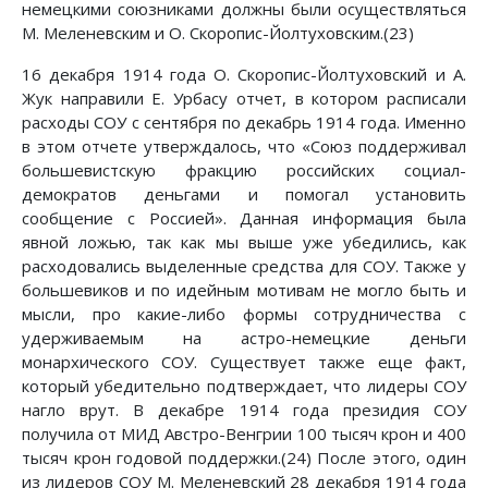
немецкими союзниками должны были осуществляться
М. Меленевским и О. Скоропис-Йолтуховским.(23)
16 декабря 1914 года О. Скоропис-Йолтуховский и А.
Жук направили Е. Урбасу отчет, в котором расписали
расходы СОУ с сентября по декабрь 1914 года. Именно
в этом отчете утверждалось, что «Союз поддерживал
большевистскую фракцию российских социал-
демократов деньгами и помогал установить
сообщение с Россией». Данная информация была
явной ложью, так как мы выше уже убедились, как
расходовались выделенные средства для СОУ. Также у
большевиков и по идейным мотивам не могло быть и
мысли, про какие-либо формы сотрудничества с
удерживаемым на астро-немецкие деньги
монархического СОУ. Существует также еще факт,
который убедительно подтверждает, что лидеры СОУ
нагло врут. В декабре 1914 года президия СОУ
получила от МИД Австро-Венгрии 100 тысяч крон и 400
тысяч крон годовой поддержки.(24) После этого, один
из лидеров СОУ М. Меленевский 28 декабря 1914 года