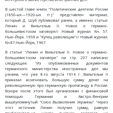
В шестой главе книги "Политические деятели России
(1850-ых—1920-ых гг.)" представлен материал,
который Д. Шуб публиковал ранее, а именно статьи:
Ленин и Вильгельм II. Новое о германо-
большевистском заговоре// Новый журнал. Кн. 57.
Нью-Йорк. 1959 и "Купец революции"// Новый журнал.
Кн.87.Нью-Йорк, 1967.
В статье "Ленин и Вильгельм II. Новое о германо-
большевистском заговоре" на стр. 237 написано
следующее: "Из опубликованных документов
германского министерства иностранных дел мы
узнаем, что уже 8-го августа 1914 г. Вильгельм II
приказал ассигновать большую сумму денег на
революционную про-германскую пропаганду в России.
Вскоре после этого был организован с финансовой
помощью Германии и Австро-Венгрии
вышеупомянутый "Союз Вызволения Украины". Через
этот источник Ленин получил сумму, равную