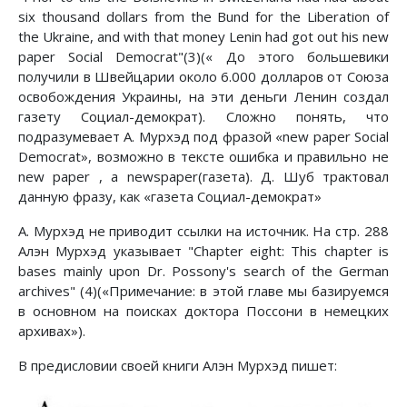
six thousand dollars from the Bund for the Liberation of
the Ukraine, and with that money Lenin had got out his new
paper Social Democrat"(3)(« До этого большевики
получили в Швейцарии около 6.000 долларов от Союза
освобождения Украины, на эти деньги Ленин создал
газету Социал-демократ). Сложно понять, что
подразумевает А. Мурхэд под фразой «new paper Social
Democrat», возможно в тексте ошибка и правильно не
new paper , а newspaper(газета). Д. Шуб трактовал
данную фразу, как «газета Социал-демократ»
А. Мурхэд не приводит ссылки на источник. На стр. 288
Алэн Мурхэд указывает "Chapter eight: This chapter is
bases mainly upon Dr. Possony's search of the German
archives" (4)(«Примечание: в этой главе мы базируемся
в основном на поисках доктора Поссони в немецких
архивах»).
В предисловии своей книги Алэн Мурхэд пишет: