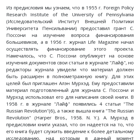
Из предисловия мы узнаем, что в 1955 г. Foreign Policy
Research Institute of the University of Pennsylvania
(Исследовательский Институт Внешней Политики
Университета Пенсильвании) предоставил грант С.
Поссони на изучение вопроса финансирования
большевиков, а в 1956 г. журнал Life Magazine начал
осуществлять финансирование этого проекта.
Намечалось, что С. Поссони опубликует на основе
изучения документов свои статьи в журнале "Лайф", но
редакторы журнала увидели что материал должен
быть расширен в полнометражную книгу. Для этих
целей был приглашен Алэн Мурхэд. Ему предоставили
материал подготовленный для журнала С. Поссони и
Мурхэд использовал его для написания своей книги. В
1958 г. в журнале "Лайф" появились 4 статьи "The
Russian Revolution"(6), а также вышла книга "The Russian
Revolution" (Harper Bros., 1958. N. Y.). А. Мурхэд в
предисловии книги указал, что он надеется на то, что
его книга будет служить введение к более детальному
исследованию, над которым в данный момент