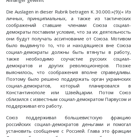
Anhänger gewinnt
Die Auslagen in dieser Rubrik betragen K. 30.000.»(9)(« Из
личных, принципиальных, а также из тактических
соображений ставшие членами Союза социал-
демократы поставили условие, что за их деятельность
они будут получать ассигнование от Союза. Мотивом
было выдвинуто то, что и находящиеся вне Союза
социал-демократы должны быть втянуты в работу,
также необходимо соучастие русских социал-
демократов и других революционеров. Позже
выяснилось, что соображения вполне справедливы.
Поэтому было решено поддержать орган украинских
социал-демократов, который планировался в
Константинополе или Швейцарии. Потом Союз
сблизился с известным социал-демократом Парвусом и
поддерживал его работу.
Союз поддерживал большевистскую фракцию
российских социал-демократов деньгами и помогал
установить сообщение с Россией. Глава это фракции