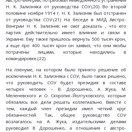
Австро-Венгрии, потребовал немедленного устранения
Н. К. Зализняка от руководства СОУ.(20) Во второй
половине ноября 1914 г. Н. К. Зализняк был отстранен
от руководства СОУ.(21) На беседе в МИД Австро-
Венгрии Н. К. Зализняк не смог доказать , что его
партия действительно имеет влияние и связи в
Украине. Ему также пришлось вернуть 500 тысяч крон,
а еще про 400 тысяч крон он заявил, что они якобы
потрачены лицами, которые находились в
командировке.(22)
На пленуме, на котором было принято решение об
исключении Н. К. Зализняка с СОУ, было также решено,
что руководить СОУ будет президия в составе
четырех человек – В. Дорошенко, А Жука, М.
Меленевского и О. Скоропис-Йолтуховского, которые
обязались все дела решать коллегиально. Вместе с
тем, каждый член президии имел четкий круг
обязанностей. Так, общее руководство СОУ
возлагалось на А. Жука, издательскими делами
руководил В Дорошенко, а отношения с австро-