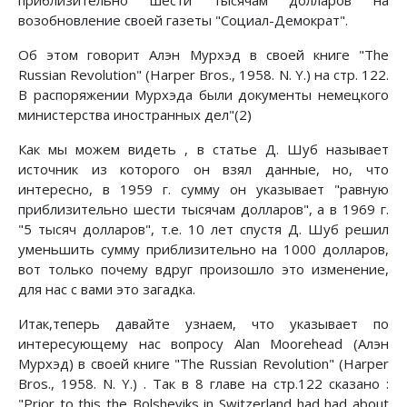
приблизительно шести тысячам долларов на
возобновление своей газеты "Социал-Демократ".
Об этом говорит Алэн Мурхэд в своей книге "The
Russian Revolution" (Harper Bros., 1958. N. Y.) на стр. 122.
В распоряжении Мурхэда были документы немецкого
министерства иностранных дел"(2)
Как мы можем видеть , в статье Д. Шуб называет
источник из которого он взял данные, но, что
интересно, в 1959 г. сумму он указывает "равную
приблизительно шести тысячам долларов", а в 1969 г.
"5 тысяч долларов", т.е. 10 лет спустя Д. Шуб решил
уменьшить сумму приблизительно на 1000 долларов,
вот только почему вдруг произошло это изменение,
для нас с вами это загадка.
Итак,теперь давайте узнаем, что указывает по
интересующему нас вопросу Alan Moorehead (Алэн
Мурхэд) в своей книге "The Russian Revolution" (Harper
Bros., 1958. N. Y.) . Так в 8 главе на стр.122 сказано :
"Prior to this the Bolsheviks in Switzerland had had about