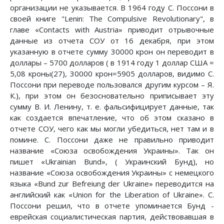
организации не указывается. В 1964 году С. Поссони в
своей книге "Lenin: The Compulsive Revolutionary", в
главе «Contacts with Austria» приводит отрывочные
данные из отчета СОУ от 16 декабря, при этом
указанную в отчете сумму 30000 крон он переводит в
доллары – 5700 долларов ( в 1914 году 1 доллар США =
5,08 кроны(27), 30000 крон=5905 долларов, видимо С.
Поссони при переводе пользовался другим курсом – Я.
К.), при этом он безосновательно приписывает эту
сумму В. И. Ленину, т. е. фальсифицирует данные, так
как создается впечатление, что об этом сказано в
отчете СОУ, чего как мы могли убедиться, нет там и в
помине. С. Поссони даже не правильно приводит
название «Союза освобождения Украины». Так он
пишет «Ukrainian Bund», ( Украинский Бунд), но
название «Союза освобождения Украины» с немецкого
языка «Bund zur Befreiung der Ukraine» переводится на
английский как «Union for the Liberation of Ukraine». С.
Поссони решил, что в отчете упоминается Бунд -
еврейская социалистическая партия, действовавшая в