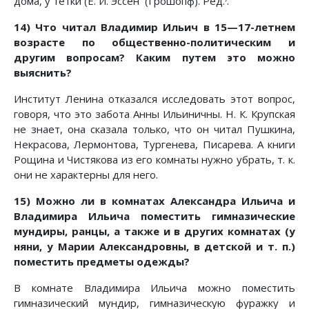
дома, у тетки (Е. И. Эссен (Грошопф). Ред.
.
14) Что читал Владимир Ильич в 15—17-летнем
возрасте по общественно-политическим и
другим вопросам? Каким путем это можно
выяснить?
Институт Ленина отказался исследовать этот вопрос,
говоря, что это забота Анны Ильиничны. Н. К. Крупская
не знает, она сказала только, что он читал Пушкина,
Некрасова, Лермонтова, Тургенева, Писарева. А книги
Рощина и Чистякова из его комнаты нужно убрать, т. к.
они не характерны для него.
15) Можно ли в комнатах Александра Ильича и
Владимира Ильича поместить гимназические
мундиры, ранцы, а также и в других комнатах (у
няни, у Марии Александровны, в детской и т. п.)
поместить предметы одежды?
В комнате Владимира Ильича можно поместить
гимназический мундир, гимназическую фуражку и