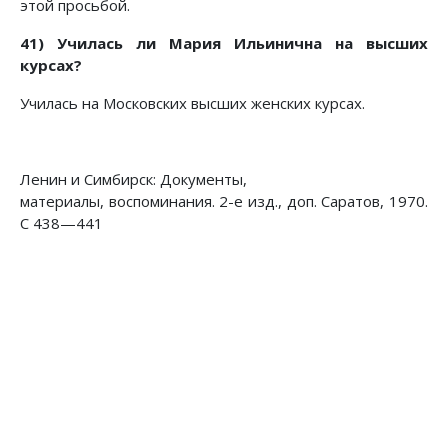
этой просьбой.
41) Училась ли Мария Ильинична на высших
курсах?
Училась на Московских высших женских курсах.
Ленин и Симбирск: Документы,
материалы, воспоминания. 2-е изд., доп. Саратов, 1970.
С 438—441
Предыдущий: Профессор-оппортунист о Ленин
Следующий: Ответы на вопросы,
Назад
Вперед