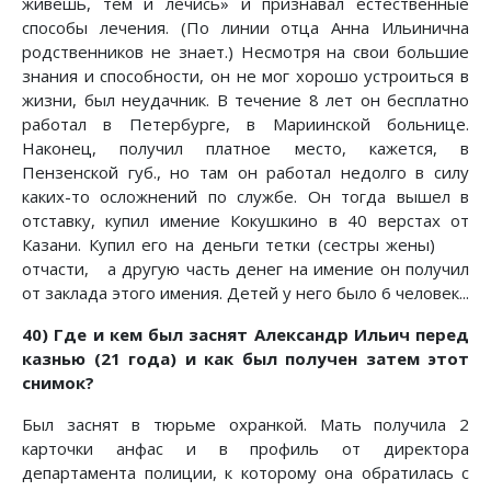
живешь, тем и лечись» и признавал естественные
способы лечения. (По линии отца Анна Ильинична
родственников не знает.) Несмотря на свои большие
знания и способности, он не мог хорошо устроиться в
жизни, был неудачник. В течение 8 лет он бесплатно
работал в Петербурге, в Мариинской больнице.
Наконец, получил платное место, кажется, в
Пензенской губ., но там он работал недолго в силу
каких-то осложнений по службе. Он тогда вышел в
отставку, купил имение Кокушкино в 40 верстах от
Казани. Купил его на деньги тетки (сестры
жены)
отчасти, а другую часть денег на имение он получил
от заклада этого имения. Детей у него было 6 человек...
40) Где и кем был заснят Александр Ильич перед
казнью (21 года) и как был получен затем этот
снимок?
Был заснят в тюрьме охранкой. Мать получила 2
карточки анфас и в профиль от директора
департамента полиции, к которому она обратилась с