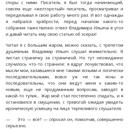
споры с ними. Писатель я был тогда начинающий,
совсем еще «желторотый» писатель, просматривал и
переделывал я свою работу много раз. И вот однажды
я набрался храбрости, перед началом какого-то
собрания таинственно отвел Владимира Ильича в угол
и давай читать ему свою статью об эсерах!
Читал я с большим жаром, можно сказать, с трепетом
душевным. Владимир Ильич слушал внимательно. Я
листал страничку за страничкой. Но тут неожиданно
случилось что-то странное: я вдруг почувствовал, что
мысли мои, казавшиеся мне такими ясными и логически
последовательными, вовсе уж не так ясны и
последовательны, что они ведут меня к каким-то
новым, еще не продуманным вопросам, заводят в
какой-то тупик... Жар мой стал постепенно спадать, и я
остановился в смущении, с тревогой ожидая увидеть
ироническую усмешку на лице терпеливого слушателя.
— Это — все? — спросил он, помолчав, совершенно
серьезно.