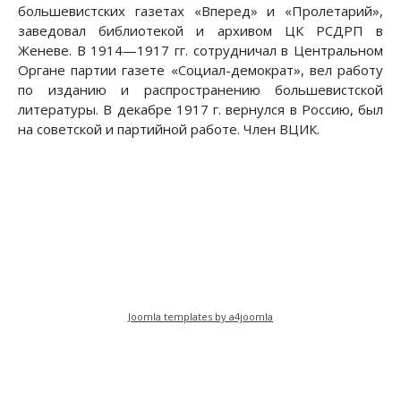
большевистских газетах «Вперед» и «Пролетарий»,
заведовал библиотекой и архивом ЦК РСДРП в
Женеве. В 1914—1917 гг. сотрудничал в Центральном
Органе партии газете «Социал-демократ», вел работу
по изданию и распространению большевистской
литературы. В декабре 1917 г. вернулся в Россию, был
на советской и партийной работе. Член ВЦИК.
Предыдущий: За 18 лет
Следующий: Из воспоминаний
Назад
Вперед
Joomla templates by a4joomla