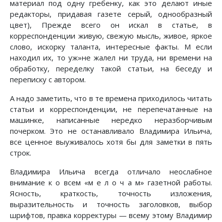
материал под одну гребенку, как это делают иные
редакторы, придавая газете серый, однообразный
цвет), Прежде всего он искал в статье, в
корреспонденции живую, свежую мысль, живое, яркое
слово, искорку таланта, интересные факты. М если
находил их, то уж»не жалел ни труда, ни времени на
обработку, переделку такой статьи, на беседу и
переписку с автором.
А надо заметить, что в те времена приходилось читать
статьи и корреспонденции, не перепечатанные на
машинке, написанные нередко неразборчивым
почерком. Это не останавливало Владимира Ильича,
все ценное выуживалось хотя бы для заметки в пять
строк.
Владимира Ильича всегда отличало неослабное
внимание к о всем «м е л о ч а м» газетной работы.
Ясность, краткость, точность изложения,
выразительность и точность заголовков, выбор
шрифтов, правка корректуры — всему этому Владимир