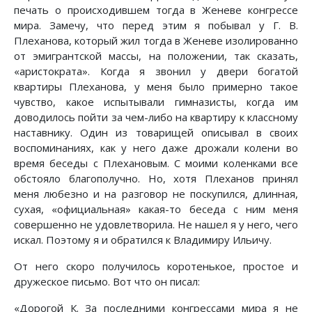
печать о происходившем тогда в Женеве конгрессе
мира. Замечу, что перед этим я побывал у Г. В.
Плеханова, который жил тогда в Женеве изолированно
от эмигрантской массы, на положении, так сказать,
«аристократа». Когда я звонил у двери богатой
квартиры Плеханова, у меня было примерно такое
чувство, какое испытывали гимназисты, когда им
доводилось пойти за чем-либо на квартиру к классному
наставнику. Один из товарищей описывал в своих
воспоминаниях, как у него даже дрожали колени во
время беседы с Плехановым. С моими коленками все
обстояло благополучно. Но, хотя Плеханов принял
меня любезно и на разговор не поскупился, длинная,
сухая, «официальная» какая-то беседа с ним меня
совершенно не удовлетворила. Не нашел я у него, чего
искал. Поэтому я и обратился к Владимиру Ильичу.
От него скоро получилось коротенькое, простое и
дружеское письмо. Вот что он писал:
«Дорогой К. За последними конгрессами мира я не