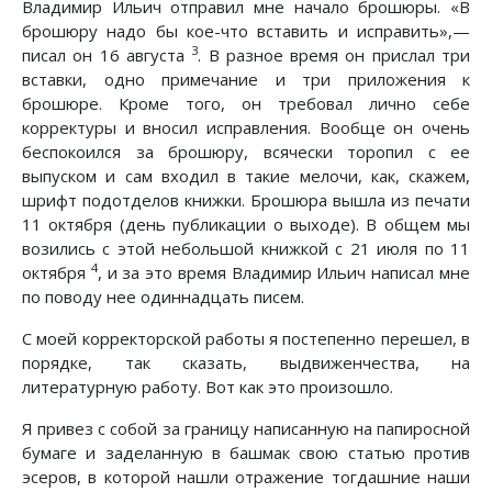
Владимир Ильич отправил мне начало брошюры. «В
брошюру надо бы кое-что вставить и исправить»,—
3
писал он 16 августа
. В разное время он прислал три
вставки, одно примечание и три приложения к
брошюре. Кроме того, он требовал лично себе
корректуры и вносил исправления. Вообще он очень
беспокоился за брошюру, всячески торопил с ее
выпуском и сам входил в такие мелочи, как, скажем,
шрифт подотделов книжки. Брошюра вышла из печати
11 октября (день публикации о выходе). В общем мы
возились с этой небольшой книжкой с 21 июля по 11
4
октября
, и за это время Владимир Ильич написал мне
по поводу нее одиннадцать писем.
С моей корректорской работы я постепенно перешел, в
порядке, так сказать, выдвиженчества, на
литературную работу. Вот как это произошло.
Я привез с собой за границу написанную на папиросной
бумаге и заделанную в башмак свою статью против
эсеров, в которой нашли отражение тогдашние наши