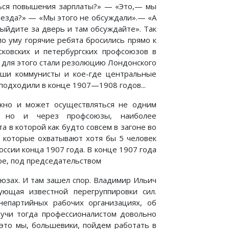
иться повышения зарплаты?» — «Это,— мы
съезда?» — «Мы этого не обсуждали».— «А
ыйдите за дверь и там обсуждайте». Так
о уму горячие ребята бросились прямо к
сковских и петербургских профсоюзов в
и для этого стали резолюцию Лондонского
аши коммунисты и кое-где центральные
 подходили в конце 1907—1908 годов...
лжно и может осуществляться не одним
ой, но и через профсоюзы, наиболее
 в которой как будто совсем в загоне во
, которые охватывают хотя бы 5 человек
ссии конца 1907 года. В конце 1907 года
ре, под председательством
юзах. И там зашел спор. Владимир Ильич
ующая известной перегруппировки сил.
непартийных рабочих организациях, об
дучи тогда профессионалистом довольно
 это мы, большевики, пойдем работать в