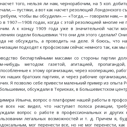
 насчет того, нельзя ли нам, чернорабочим, на 5 коп. доб
ечали,— пустяки, а вот как насчет резолюций Лондонского 
требуем, чтобы вы обсудили».— «Тогда,— говорили нам,— в
о в 1907—1908 годах, когда с этой резолюцией многие не п
очим. А к концу 1909 года уже в значительной части мо
влениях сидели большевики. Что они для этого сделали? Он
зда не обсуждать, а проводить на деле. Я боюсь, что н
анизации подходят к профсоюзам сейчас немного так, как мы
оводство беспартийными массами со стороны партии до
им-нибудь методом: газетой, агитацией, пропаганд
способленные к этому организации, через кооперацию, работа
гих наших братских партиях, и через рабочие организации
очих. Я позволю себе привести маленький пример из опыта Ро
 большевики, обсуждали в Териоках, в Большевистском цент
димира Ильича, вопрос о платформе нашей работы в профсо
ее всех нас видел, что наступает полоса реакции, треб
уждали вопрос о работе в профессиональных и других 
ользовании легальных возможностей и т. д. Причем я, бу
одоксальным, мог перенести все, но не мог перенести, как