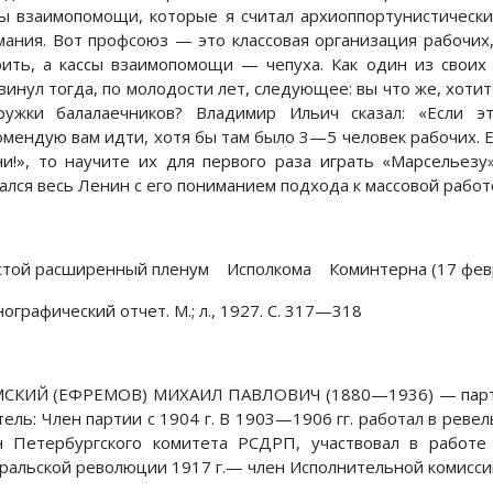
сы взаимопомощи, которые я считал архиоппортунистическ
мания. Вот профсоюз — это классовая организация рабочих
оить, а кассы взаимопомощи — чепуха. Как один из своих
винул тогда, по молодости лет, следующее: вы что же, хот
ружки балалаечников? Владимир Ильич сказал: «Если э
омендую вам идти, хотя бы там было 3—5 человек рабочих. Е
ни!», то научите их для первого раза играть «Марсельезу
ался весь Ленин с его пониманием подхода к массовой работе
той расширенный пленум Исполкома Коминтерна (17 феврал
ографический отчет. М.; л., 1927. С. 317—318
СКИЙ (ЕФРЕМОВ) МИХАИЛ ПАВЛОВИЧ (1880—1936) — парти
тель: Член партии с 1904 г. В 1903—1906 гг. работал в реве
н Петербургского комитета РСДРП, участвовал в работе 
ральской революции 1917 г.— член Исполнительной комиссии