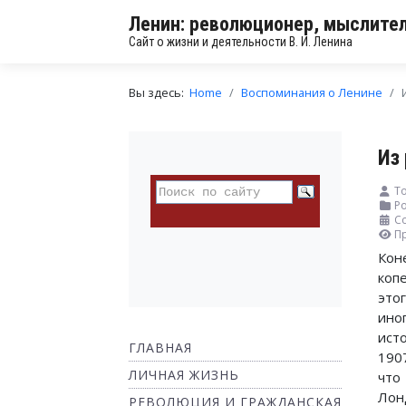
Ленин: революционер, мыслител
Сайт о жизни и деятельности В. И. Ленина
Вы здесь:
Home
Воспоминания о Ленине
Из
То
Ро
Со
П
Кон
коп
это
ино
ист
ГЛАВНАЯ
190
ЛИЧНАЯ ЖИЗНЬ
что
Лон
РЕВОЛЮЦИЯ И ГРАЖДАНСКАЯ