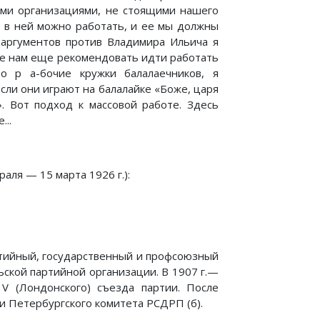
ими организациями, не стоящими нашего
, в ней можно работать, и ее мы должны
 аргументов против Владимира Ильича я
ите нам еще рекомендовать идти работать
то р а-бочие кружки балалаечников, я
сли они играют на балалайке «Боже, царя
». Вот подход к массовой работе. Здесь
...
я — 15 марта 1926 г.):
йный, государственный и профсоюзный
льской партийной организации. В 1907 г.—
V (Лондонского) съезда партии. После
 Петербургского комитета РСДРП (б).