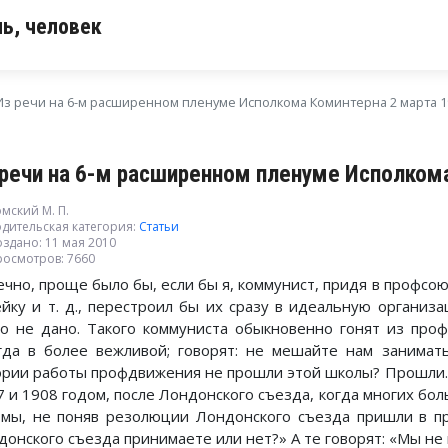
ь, человек
Из речи на 6-м расширенном пленуме Исполкома Коминтерна 2 марта 1
 речи на 6-м расширенном пленуме Исполкома
мский М. П.
дительская категория:
Статьи
здано: 11 мая 2010
росмотров: 7660
ечно, проще было бы, если бы я, коммунист, придя в профсою
ейку и т. д., перестроил бы их сразу в идеальную органи
го не дано. Такого коммуниста обыкновенно гонят из про
гда в более вежливой; говорят: не мешайте нам занимат
ории работы профдвижения не прошли этой школы? Прошли. 
7 и 1908 годом, после Лондонского съезда, когда многих бо
 мы, не поняв резолюции Лондонского съезда пришли в п
донского съезда принимаете или нет?» А те говорят: «Мы не