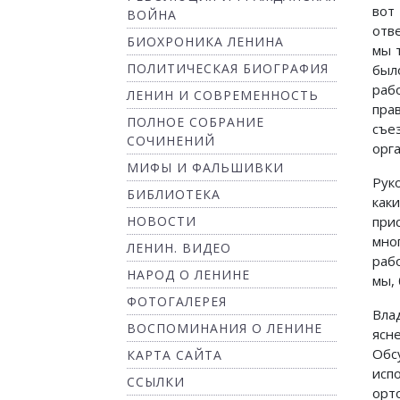
вот
ВОЙНА
отв
БИОХРОНИКА ЛЕНИНА
мы 
ПОЛИТИЧЕСКАЯ БИОГРАФИЯ
был
раб
ЛЕНИН И СОВРЕМЕННОСТЬ
пра
ПОЛНОЕ СОБРАНИЕ
съе
СОЧИНЕНИЙ
орг
МИФЫ И ФАЛЬШИВКИ
Рук
БИБЛИОТЕКА
как
НОВОСТИ
при
мно
ЛЕНИН. ВИДЕО
раб
НАРОД О ЛЕНИНЕ
мы,
ФОТОГАЛЕРЕЯ
Вла
ВОСПОМИНАНИЯ О ЛЕНИНЕ
ясн
Обс
КАРТА САЙТА
исп
ССЫЛКИ
орт