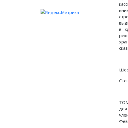
кас
вни
стр
выд
в к
рек
хра
сказ
Шес
Стен
ТОМ
дея
чле
Фев