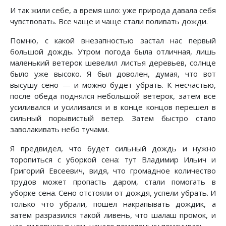
И так жили себе, а время шло: уже природа давала себя
чувствовать. Все чаще и чаще стали поливать дожди.
Помню, с какой внезапностью застал нас первый
большой дождь. Утром погода была отличная, лишь
маленький ветерок шевелил листья деревьев, солнце
было уже высоко. Я был доволен, думая, что вот
высушу сено — и можно будет убрать. К несчастью,
после обеда поднялся небольшой ветерок, затем все
усиливался и усиливался и в конце концов перешел в
сильный порывистый ветер. Затем быстро стало
заволакивать небо тучами.
Я предвидел, что будет сильный дождь и нужно
торопиться с уборкой сена: тут Владимир Ильич и
Григорий Евсеевич, видя, что громадное количество
трудов может пропасть даром, стали помогать в
уборке сена. Сено отстояли от дождя, успели убрать. И
только что убрали, пошел накрапывать дождик, а
затем разразился такой ливень, что шалаш промок, и