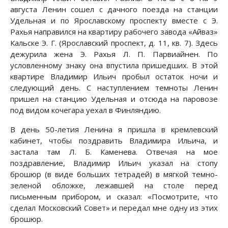
августа Ленин сошел с дачного поезда на станции
Удельная и по Ярославскому проспекту вместе с Э.
Рахья направился на квартиру рабочего завода «Айваз»
Кальске Э. Г. (Ярославский проспект, д. 11, кв. 7). Здесь
дежурила жена Э. Рахья Л. П. Парвиайнен. По
условленному знаку она впустила пришедших. В этой
квартире Владимир Ильич пробыл остаток ночи и
следующий день. С наступлением темноты Ленин
пришел на станцию Удельная и отсюда на паровозе
под видом кочегара уехал в Финляндию.
В день 50-летия Ленина я пришла в кремлевский
кабинет, чтобы поздравить Владимира Ильича, и
застала там Л. Б. Каменева. Отвечая на мое
поздравление, Владимир Ильич указал на стопу
брошюр (в виде больших тетрадей) в мягкой темно-
зеленой обложке, лежавшей на столе перед
письменным прибором, и сказал: «Посмотрите, что
сделал Московский Совет» и передал мне одну из этих
брошюр.