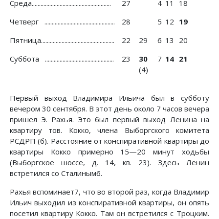
Среда......................................................
27
4
11
18
Четверг ................................................
28
5
12
19
Пятница..................................................
22
29
6
13
20
Суббота ...............................................
23
30
7
14
21
(4)
Первый выход Владимира Ильича был в субботу
вечером 30 сентября. В этот день около 7 часов вечера
пришел Э. Рахья. Это был первый выход Ленина на
квартиру тов. Кокко, члена Выборгского комитета
РСДРП (б). Расстояние от конспиративной квартиры до
квартиры Кокко примерно 15—20 минут ходьбы
(Выборгское шоссе, д. 14, кв. 23). Здесь Ленин
встретился со Сталиным6.
Рахья вспоминает7, что во второй раз, когда Владимир
Ильич выходил из конспиративной квартиры, он опять
посетил квартиру Кокко. Там он встретился с Троцким.