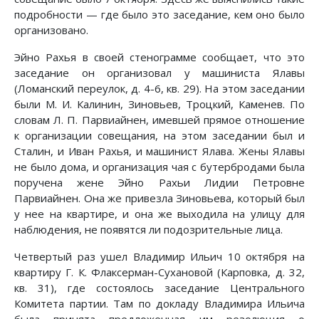
подробности — где было это заседание, кем оно было
организовано.
Эйно Рахья в своей стенограмме сообщает, что это
заседание он организовал у машиниста Ялавы
(Ломанский переулок, д. 4-6, кв. 29). На этом заседании
были М. И. Калинин, Зиновьев, Троцкий, Каменев. По
словам Л. П. Парвиайнен, имевшей прямое отношение
к организации совещания, на этом заседании был и
Сталин, и Иван Рахья, и машинист Ялава. Жены Ялавы
не было дома, и организация чая с бутербродами была
поручена жене Эйно Рахьи Лидии Петровне
Парвиайнен. Она же привезла Зиновьева, который был
у нее на квартире, и она же выходила на улицу для
наблюдения, не появятся ли подозрительные лица.
Четвертый раз ушел Владимир Ильич 10 октября на
квартиру Г. К. Флаксерман-Сухановой (Карповка, д. 32,
кв. 31), где состоялось заседание Центрального
Комитета партии. Там по докладу Владимира Ильича