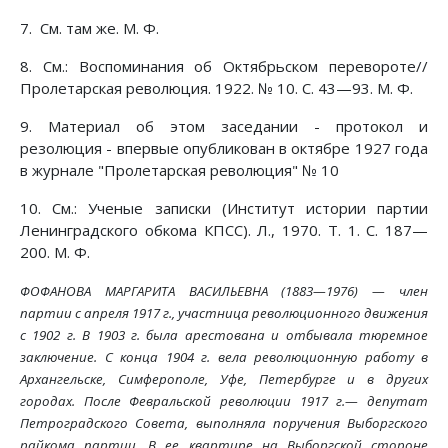
7. См. там же. М. Ф.
8. См.: Воспоминания об Октябрьском перевороте//
Пролетарская революция. 1922. № 10. С. 43—93. М. Ф.
9. Материал об этом заседании - протокол и
резолюция - впервые опубликован в октябре 1927 года
в журнале "Пролетарская революция" № 10
10. См.: Ученые записки (Институт истории партии
Ленинградского обкома КПСС). Л., 1970. Т. 1. С. 187—
200. М. Ф.
ФОФАНОВА МАРГАРИТА ВАСИЛЬЕВНА (1883—1976) — член
партии с апреля 1917 г., участница революционного движения
с 1902 г. В 1903 г. была арестована и отбывала тюремное
заключение. С конца 1904 г. вела революционную работу в
Архангельске, Симферополе, Уфе, Петербурге и в других
городах. После Февральской революции 1917 г.— депутат
Петроградского Совета, выполняла поручения Выборгского
райкома партии. В ее квартире на Выборгской стороне