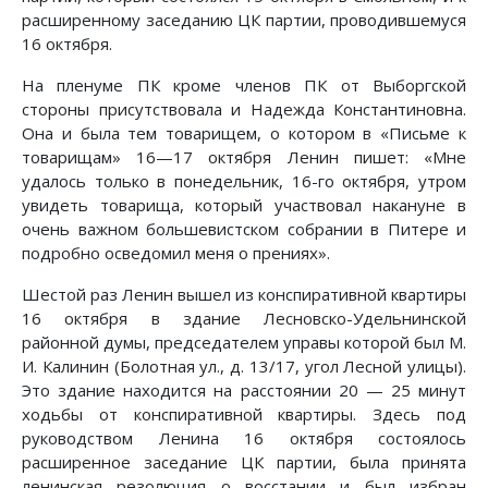
расширенному заседанию ЦК партии, проводившемуся
16 октября.
На пленуме ПК кроме членов ПК от Выборгской
стороны присутствовала и Надежда Константиновна.
Она и была тем товарищем, о котором в «Письме к
товарищам» 16—17 октября Ленин пишет: «Мне
удалось только в понедельник, 16-го октября, утром
увидеть товарища, который участвовал накануне в
очень важном большевистском собрании в Питере и
подробно осведомил меня о прениях».
Шестой раз Ленин вышел из конспиративной квартиры
16 октября в здание Лесновско-Удельнинской
районной думы, председателем управы которой был М.
И. Калинин (Болотная ул., д. 13/17, угол Лесной улицы).
Это здание находится на расстоянии 20 — 25 минут
ходьбы от конспиративной квартиры. Здесь под
руководством Ленина 16 октября состоялось
расширенное заседание ЦК партии, была принята
ленинская резолюция о восстании и был избран