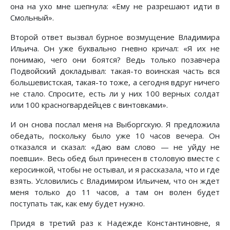
она на ухо мне шепнула: «Ему не разрешают идти в
Смольный».
Второй ответ вызвал бурное возмущение Владимира
Ильича. Он уже буквально гневно кричал: «Я их не
понимаю, чего они боятся? Ведь только позавчера
Подвойский докладывал: такая-то воинская часть вся
большевистская, такая-то тоже, а сегодня вдруг ничего
не стало. Спросите, есть ли у них 100 верных солдат
или 100 красногвардейцев с винтовками».
И он снова послал меня на Выборгскую. Я предложила
обедать, поскольку было уже 10 часов вечера. Он
отказался и сказал: «Даю вам слово — не уйду не
поевши». Весь обед был принесен в столовую вместе с
керосинкой, чтобы не остывал, и я рассказала, что и где
взять. Условились с Владимиром Ильичем, что он ждет
меня только до 11 часов, а там он волен будет
поступать так, как ему будет нужно.
Придя в третий раз к Надежде Константиновне, я