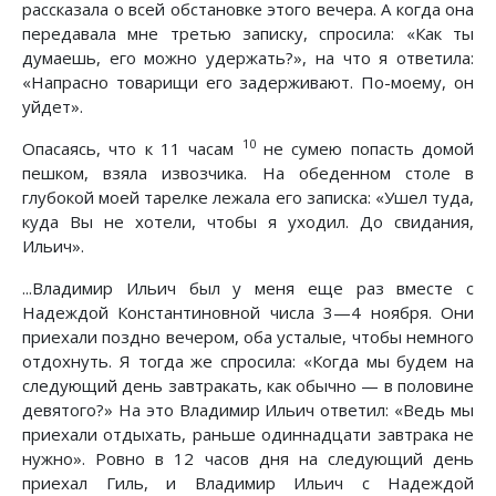
рассказала о всей обстановке этого вечера. А когда она
передавала мне третью записку, спросила: «Как ты
думаешь, его можно удержать?», на что я ответила:
«Напрасно товарищи его задерживают. По-моему, он
уйдет».
10
Опасаясь, что к 11 часам
не сумею попасть домой
пешком, взяла извозчика. На обеденном столе в
глубокой моей тарелке лежала его записка: «Ушел туда,
куда Вы не хотели, чтобы я уходил. До свидания,
Ильич».
...Владимир Ильич был у меня еще раз вместе с
Надеждой Константиновной числа 3—4 ноября. Они
приехали поздно вечером, оба усталые, чтобы немного
отдохнуть. Я тогда же спросила: «Когда мы будем на
следующий день завтракать, как обычно — в половине
девятого?» На это Владимир Ильич ответил: «Ведь мы
приехали отдыхать, раньше одиннадцати завтрака не
нужно». Ровно в 12 часов дня на следующий день
приехал Гиль, и Владимир Ильич с Надеждой