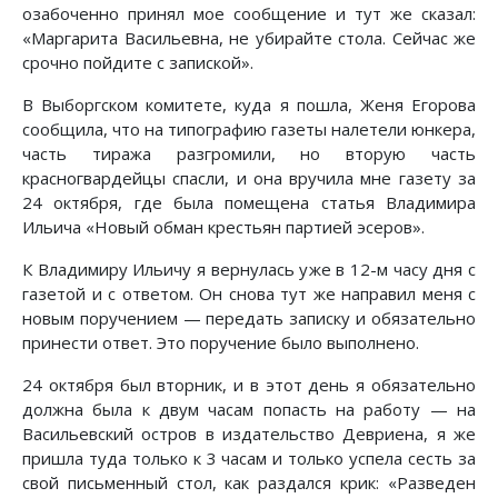
озабоченно принял мое сообщение и тут же сказал:
«Маргарита Васильевна, не убирайте стола. Сейчас же
срочно пойдите с запиской».
В Выборгском комитете, куда я пошла, Женя Егорова
сообщила, что на типографию газеты налетели юнкера,
часть тиража разгромили, но вторую часть
красногвардейцы спасли, и она вручила мне газету за
24 октября, где была помещена статья Владимира
Ильича «Новый обман крестьян партией эсеров».
К Владимиру Ильичу я вернулась уже в 12-м часу дня с
газетой и с ответом. Он снова тут же направил меня с
новым поручением — передать записку и обязательно
принести ответ. Это поручение было выполнено.
24 октября был вторник, и в этот день я обязательно
должна была к двум часам попасть на работу — на
Васильевский остров в издательство Девриена, я же
пришла туда только к 3 часам и только успела сесть за
свой письменный стол, как раздался крик: «Разведен