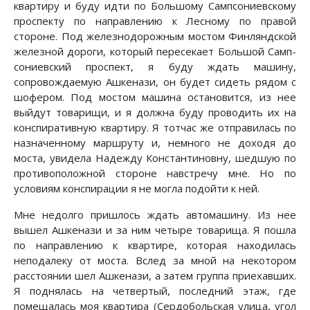
квартиру и буду идти по Большому Сампсониевскому
проспекту по направлению к Лесному по правой
стороне. Под железнодорожным мостом Финляндской
железной дороги, который пересекает Большой Самп-
сониевский проспект, я буду ждать машину,
сопровождаемую Ашкенази, он будет сидеть рядом с
шофером. Под мостом машина остановится, из нее
выйдут товарищи, и я должна буду проводить их на
конспиративную квартиру. Я тотчас же отправилась по
назначенному маршруту и, немного не доходя до
моста, увидела Надежду Константиновну, шедшую по
противоположной стороне навстречу мне. Но по
условиям конспирации я не могла подойти к ней.
Мне недолго пришлось ждать автомашину. Из нее
вышел Ашкенази и за ним четыре товарища. Я пошла
по направлению к квартире, которая находилась
неподалеку от моста. Вслед за мной на некотором
расстоянии шел Ашкенази, а затем группа приехавших.
Я поднялась на четвертый, последний этаж, где
помещалась моя квартира (Сердобольская улица, угол