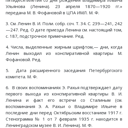
пятидесятилетия со дня рождения Владимира Ильича
Ульянова (Ленина). 23 апреля 1870—1920 гг.»
передана М. В. Фофановой в ЦПА ИМЛ. М. Ф.
3. См. Ленин В. И. Поли. собр. соч. Т. 34. С. 239—241, 242
—247. Ред. О дате приезда Ленина см. настоящий том,
с. 187, подстрочное примечание. Ред.
4. Числа, выделенные жирным шрифтом,— дни, когда
Ленин выходил из конспиративной квартиры M.
Фофановой. Ред.
5. Дата расширенного заседания Петербургского
комитета. М. Ф.
6. В своих воспоминаниях Э. Рахья подтверждает дату
первого выхода из конспиративной квартиры В. И.
Ленина и факт его встречи со Сталиным (см.
воспоминания Э. А. Рахьи о Владимире Ильиче в
последние дни перед Октябрьским восстанием 1917 г.
Стенограмма № 1 от 7 февраля 1935 г. находится в
Ленинградском музее В. И. Ленина). М. Ф.