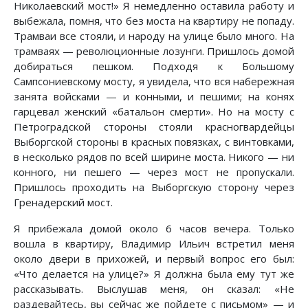
Николаевский мост!» Я немедленно оставила работу и
выбежала, помня, что без моста на квартиру не попаду.
Трамваи все стояли, и народу на улице было много. На
трамваях — революционные лозунги. Пришлось домой
добираться пешком. Подходя к Большому
Сампсониевскому мосту, я увидела, что вся набережная
занята войсками — и конными, и пешими; на конях
гарцевал женский «батальон смерти». Но на мосту с
Петроградской стороны стояли красногвардейцы
Выборгской стороны в красных повязках, с винтовками,
в несколько рядов по всей ширине моста. Никого — ни
конного, ни пешего — через мост не пропускали.
Пришлось проходить на Выборгскую сторону через
Гренадерский мост.
Я прибежала домой около 6 часов вечера. Только
вошла в квартиру, Владимир Ильич встретил меня
около двери в прихожей, и первый вопрос его был:
«Что делается на улице?» Я должна была ему тут же
рассказывать. Выслушав меня, он сказал: «Не
раздевайтесь, вы сейчас же пойдете с письмом» — и