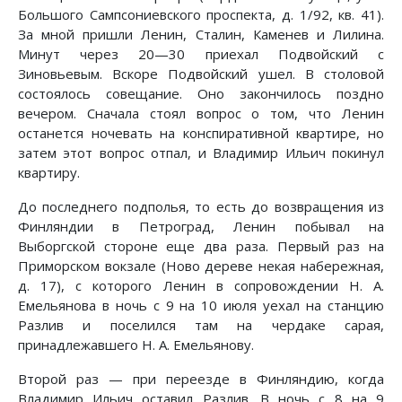
Большого Сампсониевского проспекта, д. 1/92, кв. 41).
За мной пришли Ленин, Сталин, Каменев и Лилина.
Минут через 20—30 приехал Подвойский с
Зиновьевым. Вскоре Подвойский ушел. В столовой
состоялось совещание. Оно закончилось поздно
вечером. Сначала стоял вопрос о том, что Ленин
останется ночевать на конспиративной квартире, но
затем этот вопрос отпал, и Владимир Ильич покинул
квартиру.
До последнего подполья, то есть до возвращения из
Финляндии в Петроград, Ленин побывал на
Выборгской стороне еще два раза. Первый раз на
Приморском вокзале (Ново дереве некая набережная,
д. 17), с которого Ленин в сопровождении Н. А.
Емельянова в ночь с 9 на 10 июля уехал на станцию
Разлив и поселился там на чердаке сарая,
принадлежавшего Н. А. Емельянову.
Второй раз — при переезде в Финляндию, когда
Владимир Ильич оставил Разлив. В ночь с 8 на 9