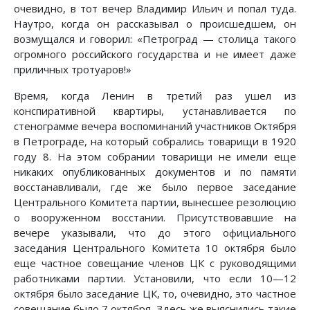
очевидно, в тот вечер Владимир Ильич и попал туда.
Наутро, когда он рассказывал о происшедшем, он
возмущался и говорил: «Петроград — столица такого
огромного российского государства и не имеет даже
приличных тротуаров!»
Время, когда Ленин в третий раз ушел из
конспиративной квартиры, устанавливается по
стенограмме вечера воспоминаний участников Октября
в Петрограде, на который собрались товарищи в 1920
году 8. На этом собрании товарищи не имели еще
никаких опубликованных документов и по памяти
восстанавливали, где же было первое заседание
Центрального Комитета партии, вынесшее резолюцию
о вооруженном восстании. Присутствовавшие на
вечере указывали, что до этого официального
заседания Центрального Комитета 10 октября было
еще частное совещание членов ЦК с руководящими
работниками партии. Установили, что если 10—12
октября было заседание ЦК, то, очевидно, это частное
совещание было 7 октября. Здесь же выяснились такие