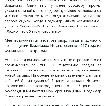
продолжал: «Ведь он только что принес все это».
Владимир Ильич взял у меня брошюру, прочел
указанное мной место, подчеркнул слово «самовольно»
и снова вернул ее мне. Тогда я сказала: «А где же
второй случай, когда Владимир Ильич «самовольно»
ушел в Смольный?» Но тут Владимир Ильич сказал:
«Ладно, что об этом говорить...»
Мне вспоминается этот разговор, когда я думаю о
возвращении Владимира Ильича осенью 1917 года из
Финляндии в Петроград.
Условия подпольной жизни Ленина не отрезали его от
политических событий. Он тщательно следил за
печатью, пользовался, хотя и весьма ограниченной,
живой связью. На основе анализа отдельных фактов и
событий Ленин делал обобщения и выводы. Не имея
возможности непосредственного общения с
руководящими партийными организациями, Владимир
Ильич направляет им письма.
После того как в Петрограде и Москве большевики