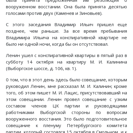
была принята предложенная им резолюция о
вооруженном восстании. Она была принята десятью
голосами против двух (Каменев и Зиновьев).
С этого заседания Владимир Ильич пришел еще
позднее, чем раньше. За все время пребывания
Владимира Ильича на конспиративной квартире не
было ни одной ночи, когда бы он отсутствовал.
Ленин ушел с конспиративной квартиры в пятый раз в
субботу 14 октября на квартиру М. И. Калинина
(Выборгское шоссе, д. 106, кв. 1).
0 том, что в этот день здесь было совещание, которым
руководил Ленин, мне рассказал М. И. Калинин; кроме
того, об этом пишет М. И. Лацис, присутствовавший на
этом совещании. Ленин провел совещание с узким
составом членов ЦК партии и руководящими
работниками Выборгской стороны по вопросам
вооруженного восстания. Это было подготовительное
совещание к пленуму Петербургского комитета
партии, который состоялся 15 октября в Смольном, и к