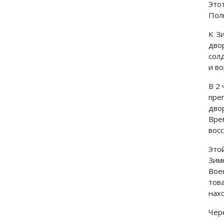
Это
Полк
К З
дво
сол
и в
В 2 
пре
дво
Вре
вос
Это
Зим
Вое
тов
нах
Чер