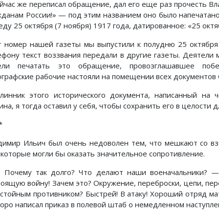
ейчас же переписал обращение, дал его еще раз прочесть Вл
жданам России!» — под этим названием оно было напечатано
еду 25 октября (7 ноября) 1917 года, датированное: «25 октяб
т номер нашей газеты мы выпустили к полудню 25 октября 
ефону текст воззвания передали в другие газеты. Деятели
ели печатать это обращение, провозглашавшее побе
ографские рабочие настояли на помещении всех документов 
линник этого исторического документа, написанный на ч
на, я тогда оставил у себя, чтобы сохранить его в целости 
*
димир Ильич был очень недоволен тем, что мешкают со вз
, которые могли бы оказать значительное сопротивление.
очему так долго? Что делают наши военачальники? — 
тоящую войну! Зачем это? Окружение, переброски, цепи, пере
остойным противником? Быстрей! В атаку! Хороший отряд ма
коро написал приказ в полевой штаб о немедленном наступле