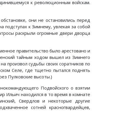
оединившемуся к революционным войскам.
обстановке, они не остановились перед
 подступах к Зимнему, увлекая за собой
матросы раскрыли огромные двери дворца
Временное правительство было арестовано и
ренский тайным ходом вышел из Зимнего
 на произвол судьбы своих соратников по
рском Селе, где тщетно пытался поднять
рез Пулковские высоты.)
внокомандующего Подвойского о взятии
ир Ильич находился в то время в комнате
инский, Свердлов и некоторые другие
одхваченное сотней красногвардейцев,