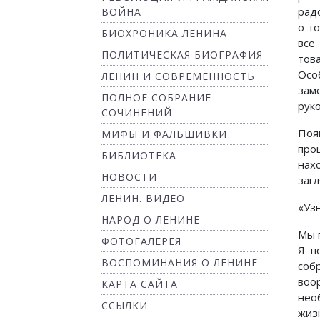
рад
ВОЙНА
о т
БИОХРОНИКА ЛЕНИНА
все
ПОЛИТИЧЕСКАЯ БИОГРАФИЯ
тов
Осо
ЛЕНИН И СОВРЕМЕННОСТЬ
зам
ПОЛНОЕ СОБРАНИЕ
рук
СОЧИНЕНИЙ
Поя
МИФЫ И ФАЛЬШИВКИ
про
БИБЛИОТЕКА
нах
НОВОСТИ
заг
ЛЕНИН. ВИДЕО
«Уз
НАРОД О ЛЕНИНЕ
Мы 
ФОТОГАЛЕРЕЯ
Я п
ВОСПОМИНАНИЯ О ЛЕНИНЕ
соб
воо
КАРТА САЙТА
нео
ССЫЛКИ
жиз