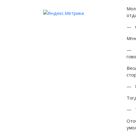
Мол
отд
— С
Мгно
— Т
гов
Вес
стор
— П
Тог
— Ты
Ото
умол