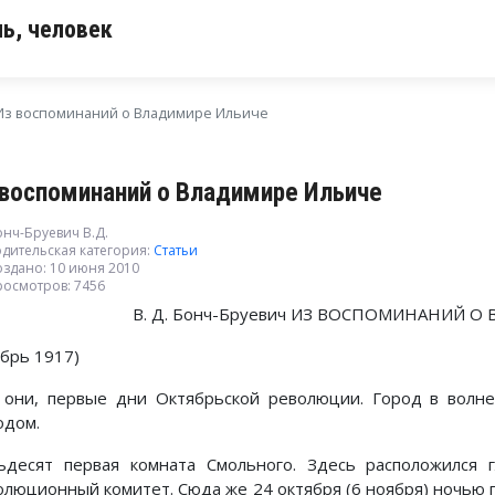
ь, человек
Из воспоминаний о Владимире Ильиче
 воспоминаний о Владимире Ильиче
онч-Бруевич В.Д.
дительская категория:
Статьи
оздано: 10 июня 2010
росмотров: 7456
В. Д. Бонч-Бруевич ИЗ ВОСПОМИНАНИЙ 
ябрь 1917)
 они, первые дни Октябрьской революции. Город в волне
одом.
ьдесят первая комната Смольного. Здесь расположился
олюционный комитет. Сюда же 24 октября (6 ноября) ночью 