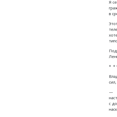
Я с
гра
в ср
Это
тел
хот
тип
Под
Лени
* * 
Вла
сил
— П
нас
с д
нас