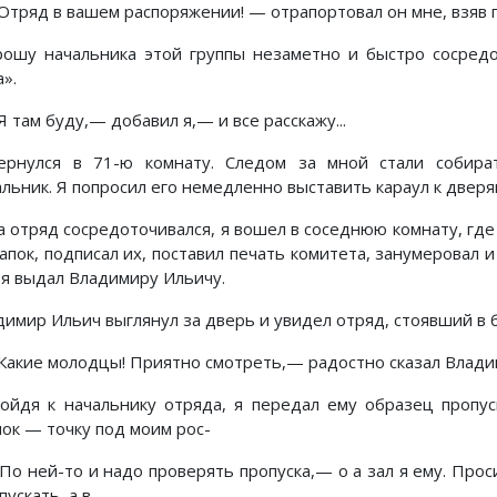
тряд в вашем распоряжении! — отрапортовал он мне, взяв п
рошу начальника этой группы незаметно и быстро сосред
».
 там буду,— добавил я,— и все расскажу...
ернулся в 71-ю комнату. Следом за мной стали собира
льник. Я попросил его немедленно выставить караул к дверям
а отряд сосредоточивался, я вошел в соседнюю комнату, где
папок, подписал их, поставил печать комитета, занумеровал 
 я выдал Владимиру Ильичу.
димир Ильич выглянул за дверь и увидел отряд, стоявший в
акие молодцы! Приятно смотреть,— радостно сказал Влади
ойдя к начальнику отряда, я передал ему образец пропус
чок — точку под моим рос-
о ней-то и надо проверять пропуска,— о а зал я ему. Просил
пускать, а в