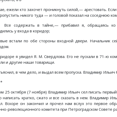
чае, ежели кто захочет проникнуть силой,— арестовать. Если
пропустить никого туда — и головой показал на соседнюю ком
се содержать в тайне,— прибавил я, обращаясь ко вс
дились у входа в коридор;
овые встали по обе стороны входной двери. Начальник се
ядом.
оридоре я увидел Я. М. Свердлова. Его не пускали в 71-ю ко
яли и другие наши товарищи.
бъяснил, в чем дело, и выдал всем пропуска. Владимир Ильич
 *
ом 25 октября (7 ноября) Владимир Ильич сел писать первы
о написать кратко, сжато и все сказать в нем. Владимир Ил
ал. Вскоре он закончил и прочел нам вслух это первое о
нно-революционного комитета при Петроградском Совете раб