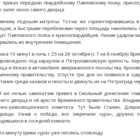
т приказ передали гвардейскому Павловскому полку, прис
 залег около самого дворца.
имнему подошли матросы. Тотчас же сориентировавшись в 
рцом, а быстрыми перебежками через площадь накопились на
дат Павловского полка и красногвардейцев. Лихим ударом 
орвались во внутренние помещения.
часа 10 минут в ночь с 25 на 26 октября (с 7 на 8 ноября) 
провождено под караулом в Петропавловскую крепость. Ке
рца и бежал в автомобиле американского посольства, бросив
менному правительству. (Спустя три дня он появился в Ца
стание среди казаков и пехоты и двинуть их на Петроград че
й же ночью самокатчик привез в Смольный донесение гла
него дворца и об аресте Временного правительства. Владим
нно-революционного комитета. Тут были Сталин, Дзерж
арищи. Узнав о победе, все закричали «ура», дружно п
одившихся в соседней комнате.
ез минуту крики «ура» уже неслись отовсюду.