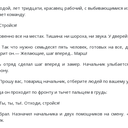
одой, лет тридцати, красавец рабочий, с выбивающимися из
ает команду:
тройся!
венно все на местах. Тишина: ни шороха, ни звука. У дверей
ак что нужно семьдесят пять человек, готовых на все, д
орит он.— Желающие, шаг вперед... Марш!
ь отряд сделал шаг вперед и замер. Начальник улыбается
ону.
рошу вас, товарищ начальник, отберите людей по вашему 
да он проходит по фронту и тычет пальцем в грудь:
, ты, ты!.. Отходи, стройся!
брал. Назначил начальника и двух помощников на смену. «
к.