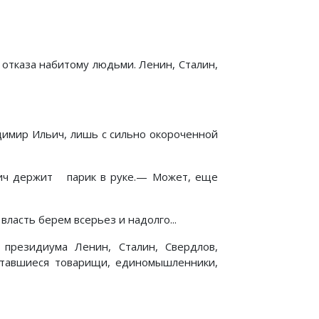
отказа набитому людьми. Ленин, Сталин,
димир Ильич, лишь с сильно окороченной
ич держит парик в руке.— Может, еще
асть берем всерьез и надолго...
 президиума Ленин, Сталин, Свердлов,
отавшиеся товарищи, единомышленники,