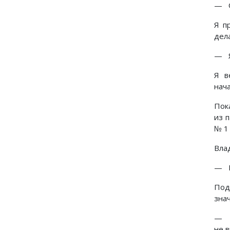
— О
Я п
дела
— Я
Я в
нача
Пок
из 
№ 1
Вла
— К
Под
зна
— П
не в