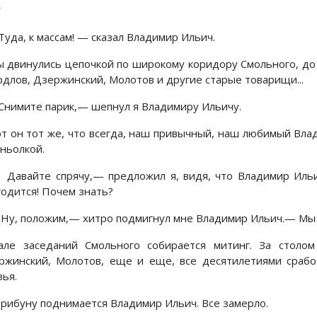
*
уда, к массам! — сказал Владимир Ильич.
ы двинулись цепочкой по широкому коридору Смольного, до 
рдлов, Дзержинский, Молотов и другие старые товарищи...
нимите парик,— шепнул я Владимиру Ильичу.
от он тот же, что всегда, наш привычный, наш любимый Вла
аньолкой.
авайте спрячу,— предложил я, видя, что Владимир Иль
годится! Почем знать?
у, положим,— хитро подмигнул мне Владимир Ильич.— Мы вл
але заседаний Смольного собирается митинг. За столом
ржинский, Молотов, еще и еще, все десятилетиями сраб
зья.
трибуну поднимается Владимир Ильич. Все замерло.