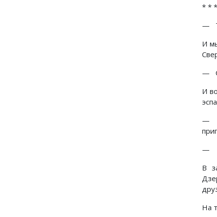
* * 
— Т
И м
Све
— С
И в
эсп
— Д
при
— Н
В з
Дзе
дру
На 