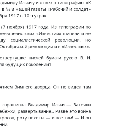
адимиру Ильичу и отвез в типографию. «К
 в № 8 нашей газеты «Рабочий и солдат»
ря 1917 г. 10 ч утра».
(7 ноября) 1917 года. Из типографии по
 меньшевистских «Известий» шипели и не
ду социалистической революции, но
Октябрьской революции и в «Известиях».
етвертушке писчей бумаги рукою В. И.
для будущих поколений1.
ятием Зимнего дворца. Он не видел там
спрашивал Владимир Ильич.— Затеяли
бежки, развертывание... Разве это война
тросов, роту пехоты — и все там! — И он
нии.