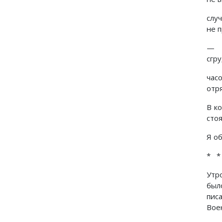
слу
не 
— В
сгру
час
отр
В к
сто
Я о
* *
Утр
был
пис
Вое