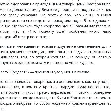
остно здоровался с приходящими товарищами, расспрашивая 
ом, что делается там, у Зимнего дворца и на подступах к не
 его сразу узнавали. Но весть о том, что Ленин в Смол
арищи хотели его видеть и приходили сюда. В соседнюю ко
бенно стремились туда корреспонденты различных газет, в 
етили, что в 71-ю комнату идет особенно много наро
оводящий центр восстания.
вились и меньшевики, эсеры и другие нежелательные для н
шмыгнул меньшевик Дан, пристально вглядываясь мышиными
одящегося там, во второй комнате. На секунду он остано
лянул в соседнюю комнату и поспешно ушел куда-то.
нает? Предаст?» — промелькнуло у меня в голове.
посоветовались с товарищами и решили взять комнату под п
ошел вниз, в комнату Красной гвардии. Туда постепенно
рали более пятисот красногвардейцев — своих, проверенн
руженные с ног до головы, это были в большинстве своем в
бходимо выбрать 75 особо надежных красногвардейцев, г
ни.