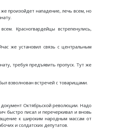
 же произойдет нападение, лечь всем, но
нату.
ем. Красногвардейцы встрепенулись,
йчас же установил связь с центральным
мнату, требуя предъявить пропуск. Тут же
 был взволнован встречей с товарищами.
й документ Октябрьской революции. Надо
ьич быстро писал и перечеркивал и вновь
бращение к широким народным массам от
очих и солдатских депутатов.