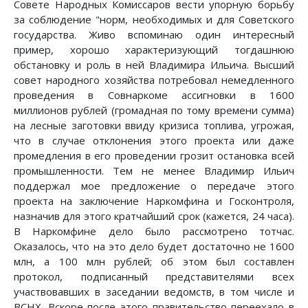
Совете Народных Комиссаров вести упорную борьбу
за соблюдение "норм, необходимых и для Советского
государства. Живо вспоминаю один интересный
пример, хорошо характеризующий тогдашнюю
обстановку и роль в ней Владимира Ильича. Высший
совет народного хозяйства потребовал немедленного
проведения в Совнаркоме ассигновки в 1600
миллионов рублей (громадная по тому времени сумма)
на лесные заготовки ввиду кризиса топлива, угрожая,
что в случае отклонения этого проекта или даже
промедления в его проведении грозит остановка всей
промышленности. Тем не менее Владимир Ильич
поддержал мое предложение о передаче этого
проекта на заключение Наркомфина и Госконтроля,
назначив для этого кратчайший срок (кажется, 24 часа).
В Наркомфине дело было рассмотрено тотчас.
Оказалось, что на это дело будет достаточно не 1600
млн, а 100 млн рублей; об этом был составлен
протокол, подписанный представителями всех
участвовавших в заседании ведомств, в том числе и
ВСНХ. Вскоре после этого правительство переехало в