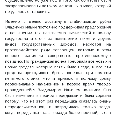
осуществлена, но уже после того, как богатства были
экспроприированы потоком денежных знаков, который
не удалось остановить.
Именно с целью достигнуть стабилизации рубля
Владимир Ильич постоянно поддерживал предложения
о повышении так называемых начислений в пользу
государства и стоял за повышение также и других
видов государственных доходов, несмотря на
противодействие ряда товарищей, которые в этом
вопросе занимали совершенно противоположную
позицию. Но гражданская война требовала все новых и
новых средств, которые взять было негде, и все эти
средства приходилось брать поневоле при помощи
печатного станка, что и привело к полному срыву
первоначально намеченной и первое время твердо
проводившейся Владимиром Ильичем политики. Она
была намечена в период передышки и была сорвана
потому, что на этот раз передышка оказалась очень
непродолжительной, и возродилась только тогда,
когда передышка стала гораздо более прочной, т. е. в