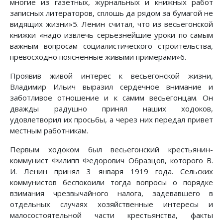
многие из газетных, журнальных и книжных работ
записных литераторов, сплошь да рядом за бумагой не
видящих жизни»5. Ленин считал, что из весьегонской
книжки «надо извлечь серьезнейшие уроки по самым
важным вопросам социалистического строительства,
превосходно поясненные живыми примерами»6.
Проявив живой интерес к весьегонской жизни,
Владимир Ильич выразил сердечное внимание и
заботливое отношение и к самим весьегонцам. Он
дважды радушно принял наших ходоков,
удовлетворил их просьбы, а через них передал привет
местным работникам.
Первым ходоком был весьегонский крестьянин-
коммунист Филипп Федорович Образцов, которого В.
И. Ленин принял 3 января 1919 года. Сельских
коммунистов беспокоили тогда вопросы о порядке
взимания чрезвычайного налога, задевавшего в
отдельных случаях хозяйственные интересы и
малосостоятельной части крестьянства, факты