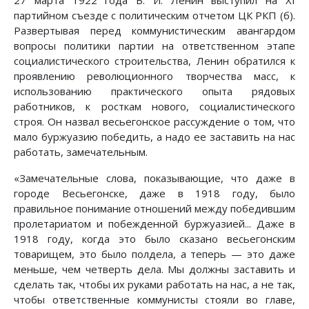
27 марта 1922 года В. И. Ленин выступил на XI
партийном съезде с политическим отчетом ЦК РКП (б).
Развертывая перед коммунистическим авангардом
вопросы политики партии на ответственном этапе
социалистического строительства, Ленин обратился к
проявлению революционного творчества масс, к
использованию практического опыта рядовых
работников, к росткам нового, социалистического
строя. Он назвал весьегонское рассуждение о том, что
мало буржуазию победить, а надо ее заставить на нас
работать, замечательным.
«Замечательные слова, показывающие, что даже в
городе Весьегонске, даже в 1918 году, было
правильное понимание отношений между победившим
пролетариатом и побежденной буржуазией... Даже в
1918 году, когда это было сказано весьегонским
товарищем, это было полдела, а теперь — это даже
меньше, чем четверть дела. Мы должны заставить и
сделать так, чтобы их руками работать на нас, а не так,
чтобы ответственные коммунисты стояли во главе,