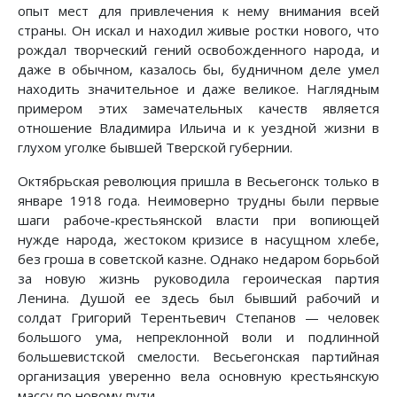
опыт мест для привлечения к нему внимания всей
страны. Он искал и находил живые ростки нового, что
рождал творческий гений освобожденного народа, и
даже в обычном, казалось бы, будничном деле умел
находить значительное и даже великое. Наглядным
примером этих замечательных качеств является
отношение Владимира Ильича и к уездной жизни в
глухом уголке бывшей Тверской губернии.
Октябрьская революция пришла в Весьегонск только в
январе 1918 года. Неимоверно трудны были первые
шаги рабоче-крестьянской власти при вопиющей
нужде народа, жестоком кризисе в насущном хлебе,
без гроша в советской казне. Однако недаром борьбой
за новую жизнь руководила героическая партия
Ленина. Душой ее здесь был бывший рабочий и
солдат Григорий Терентьевич Степанов — человек
большого ума, непреклонной воли и подлинной
большевистской смелости. Весьегонская партийная
организация уверенно вела основную крестьянскую
массу по новому пути.