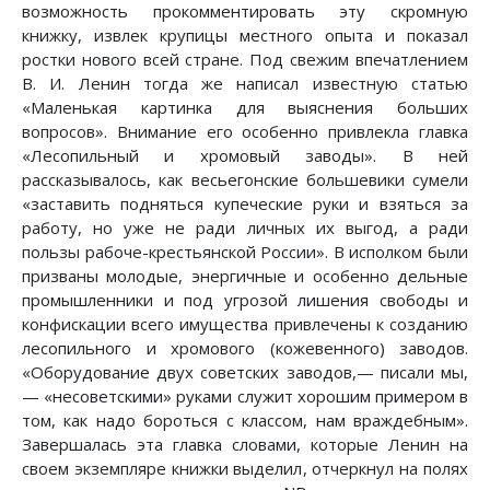
возможность прокомментировать эту скромную
книжку, извлек крупицы местного опыта и показал
ростки нового всей стране. Под свежим впечатлением
В. И. Ленин тогда же написал известную статью
«Маленькая картинка для выяснения больших
вопросов». Внимание его особенно привлекла главка
«Лесопильный и хромовый заводы». В ней
рассказывалось, как весьегонские большевики сумели
«заставить подняться купеческие руки и взяться за
работу, но уже не ради личных их выгод, а ради
пользы рабоче-крестьянской России». В исполком были
призваны молодые, энергичные и особенно дельные
промышленники и под угрозой лишения свободы и
конфискации всего имущества привлечены к созданию
лесопильного и хромового (кожевенного) заводов.
«Оборудование двух советских заводов,— писали мы,
— «несоветскими» руками служит хорошим примером в
том, как надо бороться с классом, нам враждебным».
Завершалась эта главка словами, которые Ленин на
своем экземпляре книжки выделил, отчеркнул на полях