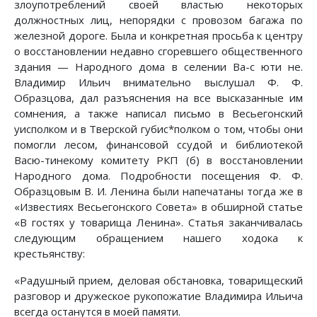
злоупотреблений своей властью некоторых
должностных лиц, непорядки с провозом багажа по
железной дороге. Была и конкретная просьба к центру
о восстановлении недавно сгоревшего общественного
здания — Народного дома в селении Ва-с юти не.
Владимир Ильич внимательно выслушал Ф. Ф.
Образцова, дал разъяснения на все высказанные им
сомнения, а также написал письмо в Весьегонский
уисполком и в Тверской губис*полком о том, чтобы они
помогли лесом, финансовой ссудой и библиотекой
Васю-тинекому комитету РКП (б) в восстановлении
Народного дома. Подробности посещения Ф. Ф.
Образцовым В. И. Ленина были напечатаны тогда же в
«Известиях Весьегонского Совета» в обширной статье
«В гостях у товарища Ленина». Статья заканчивалась
следующим обращением нашего ходока к
крестьянству:
«Радушный прием, деловая обстановка, товарищеский
разговор и дружеское рукопожатие Владимира Ильича
всегда останутся в моей памяти.