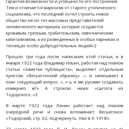
гарантия возможности и успешности его построения.
Тем и отличается марксизм от старого утопического
социализма, что последний хотел строить новое
общество не из тех массовых представителей
человеческого материала, которые создаются
кровавым, грязным, грабительским, лавочническим
капитализмом, а из разведенных в особых парниках и
теплицах особо добродетельных людей»2
Прошло три года после написания этой статьи, и в
январе 1922 года Владимир Ильич, работая над планом
статьи «Заметки публициста», выделяет отдельным
пунктом: «Весьегонский образец» — и записывает в
план следующий вопрос: «...ч ь и ми руками создавать
коммуниз м?» А строкою ниже: «Цитата из
Тодорского...»3
В марте 1922 года Ленин работает над планом
очередной речи и снова вспоминает Весьегонск:
«Тодорский, стр. 62, подчеркнуть. Уже в X. 1918!»