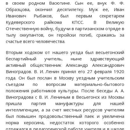
в своем родном Васютине. Сын ее, внук Ф. Ф.
Образцова, окончил десятилетку. Муж ее, Иван
Иванович Рыбаков, был первым секретарем
Кудеверского райкома КПСС. В Великую
Отечественную войну, будучи в партизанском отряде в
тылу оккупантов, он геройски погиб, сражаясь за
счастье всего человечества.
Вторым ходоком от нашего уезда был весьегонский
беспартийный учитель, ныне здравствующий
активный общественник Александр Александрович
Виноградов. В. И. Ленин принял его 27 февраля 1920
года. Он был послан в Москву уездным учительским
съездом по вопросам материально-бытового
положения работников культуры. После беседы А. А.
Виноградова с В. И. Лениным в Весьегонск из Москвы
пришла партия мануфактуры для нашей
интеллигенции, а за счет местных ресурсов учителям
был повышен продовольственный паек и увеличена
норма керосина, недостаток которого особенно
отражался в педагогической работе учителя и в школе