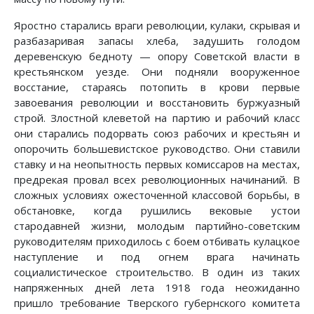
Яростно старались враги революции, кулаки, скрывая и
разбазаривая запасы хлеба, задушить голодом
деревенскую бедноту — опору Советской власти в
крестьянском уезде. Они подняли вооруженное
восстание, стараясь потопить в крови первые
завоевания революции и восстановить буржуазный
строй. Злостной клеветой на партию и рабочий класс
они старались подорвать союз рабочих и крестьян и
опорочить большевистское руководство. Они ставили
ставку и на неопытность первых комиссаров на местах,
предрекая провал всех революционных начинаний. В
сложных условиях ожесточенной классовой борьбы, в
обстановке, когда рушились вековые устои
стародавней жизни, молодым партийно-советским
руководителям приходилось с боем отбивать кулацкое
наступление и под огнем врага начинать
социалистическое строительство. В один из таких
напряженных дней лета 1918 года неожиданно
пришло требование Тверского губернского комитета