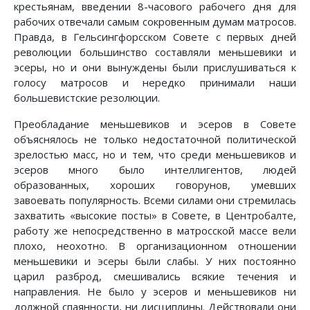
крестьянам, введении 8-часового рабочего дня для
рабочих отвечали самым сокровенным думам матросов.
Правда, в Гельсингфорсском Совете с первых дней
революции большинство составляли меньшевики и
эсеры, но и они вынуждены были прислушиваться к
голосу матросов и нередко принимали наши
большевистские резолюции.
Преобладание меньшевиков и эсеров в Совете
объяснялось не только недостаточной политической
зрелостью масс, но и тем, что среди меньшевиков и
эсеров много было интеллигентов, людей
образованных, хороших говорунов, умевших
завоевать популярность. Всеми силами они стремилась
захватить «высокие посты» в Совете, в Центробалте,
работу же непосредственно в матросской массе вели
плохо, неохотно. В организационном отношении
меньшевики и эсеры были слабы. У них постоянно
царил разброд, смешивались всякие течения и
направления. Не было у эсеров и меньшевиков ни
должной спаянности, ни дисциплины. Действовали они