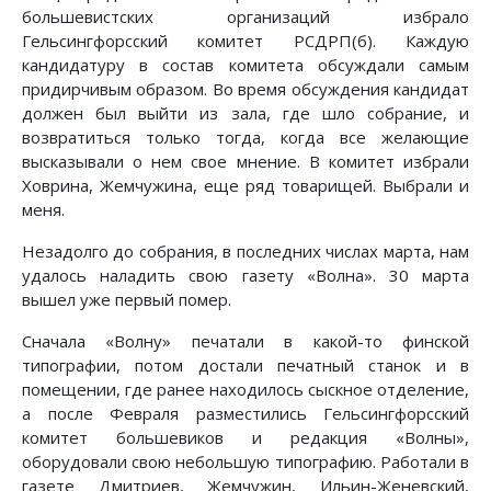
большевистских организаций избрало
Гельсингфорсский комитет РСДРП(б). Каждую
кандидатуру в состав комитета обсуждали самым
придирчивым образом. Во время обсуждения кандидат
должен был выйти из зала, где шло собрание, и
возвратиться только тогда, когда все желающие
высказывали о нем свое мнение. В комитет избрали
Ховрина, Жемчужина, еще ряд товарищей. Выбрали и
меня.
Незадолго до собрания, в последних числах марта, нам
удалось наладить свою газету «Волна». 30 марта
вышел уже первый помер.
Сначала «Волну» печатали в какой-то финской
типографии, потом достали печатный станок и в
помещении, где ранее находилось сыскное отделение,
а после Февраля разместились Гельсингфорсский
комитет большевиков и редакция «Волны»,
оборудовали свою небольшую типографию. Работали в
газете Дмитриев, Жемчужин,
Ильин-Женевский
,