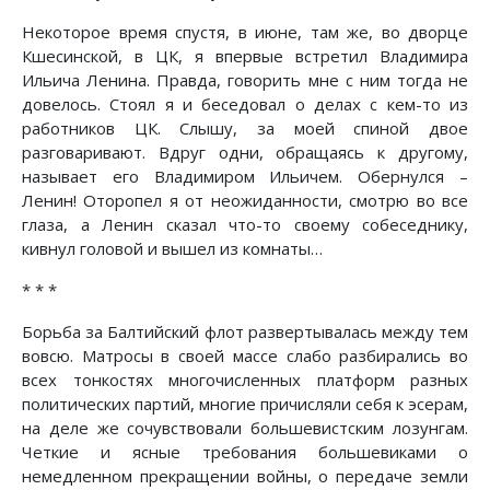
Некоторое время спустя, в июне, там же, во дворце
Кшесинской, в ЦК, я впервые встретил Владимира
Ильича Ленина. Правда, говорить мне с ним тогда не
довелось. Стоял я и беседовал о делах с кем-то из
работников ЦК. Слышу, за моей спиной двое
разговаривают. Вдруг одни, обращаясь к другому,
называет его Владимиром Ильичем. Обернулся –
Ленин! Оторопел я от неожиданности, смотрю во все
глаза, а Ленин сказал что-то своему собеседнику,
кивнул головой и вышел из комнаты…
* * *
Борьба за Балтийский флот развертывалась между тем
вовсю. Матросы в своей массе слабо разбирались во
всех тонкостях многочисленных платформ разных
политических партий, многие причисляли себя к эсерам,
на деле же сочувствовали большевистским лозунгам.
Четкие и ясные требования большевиками о
немедленном прекращении войны, о передаче земли