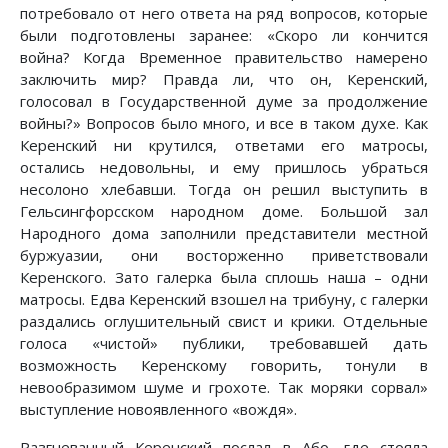
потребовало от него ответа на ряд вопросов, которые
были подготовлены заранее: «Скоро ли кончится
война? Когда Временное правительство намерено
заключить мир? Правда ли, что он, Керенский,
голосовал в Государственной думе за продолжение
войны?» Вопросов было много, и все в таком духе. Как
Керенский ни крутился, ответами его матросы,
остались недовольны, и ему пришлось убраться
несолоно хлебавши. Тогда он решил выступить в
Гельсингфорсском народном доме. Большой зал
Народного дома заполнили представители местной
буржуазии, они восторженно приветствовали
Керенского. Зато галерка была сплошь наша – одни
матросы. Едва Керенский взошел на трибуну, с галерки
раздались оглушительный свист и крики. Отдельные
голоса «чистой» публики, требовавшей дать
возможность Керенскому говорить, тонули в
невообразимом шуме и грохоте. Так моряки сорвал»
выступление новоявленного «вождя».
Разгневанный Керенский послал в Або, где стояла