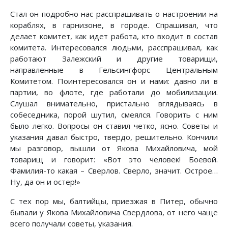
Стал он подробно нас расспрашивать о настроении на
кораблях, в гарнизоне, в городе. Спрашивал, что
делает комитет, как идет работа, кто входит в состав
комитета. Интересовался людьми, расспрашивал, как
работают Залежский и другие товарищи,
направленные в Гельсингфорс Центральным
Комитетом. Поинтересовался он и нами: давно ли в
партии, во флоте, где работали до мобилизации.
Слушал внимательно, пристально вглядываясь в
собеседника, порой шутил, смеялся. Говорить с ним
было легко. Вопросы он ставил четко, ясно. Советы и
указания давал быстро, твердо, решительно. Кончили
мы разговор, вышли от Якова Михайловича, мой
товарищ и говорит: «Вот это человек! Боевой.
Фамилия-то какая – Сверлов. Сверло, значит. Острое…
Ну, да он и остер!»
С тех пор мы, балтийцы, приезжая в Питер, обычно
бывали у Якова Михайловича Свердлова, от него чаще
всего получали советы, указания.