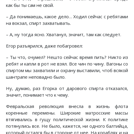
как бы ты сам не свой.
– Да понимаешь, какое дело… Ходил сейчас с ребятами
на вокзал, спирт захватывать.
– А, ну тогда ясно. Хватанул, значит, там как следует.
Егор разъярился, даже побагровел:
– Ты что, очумел? Нешто сейчас время пить? Никто из
ребят и капли в рот не взял. Все чин по чину. Вагоны со
спиртом мы захватили и охрану выставили, чтоб всякой
шантрапе неповадно было.
Ну, думаю, раз Егорка от дарового спирта отказался,
значит, понимает что к чему.
Февральская революция внесла в жизнь флота
коренные перемены. Широкие матросские массы
втягивались в гущу политической жизни. К политике
потянулись все. Не было, кажется, ни одного балтийца,
который остался бы в стороне от нее. На кораблях и на