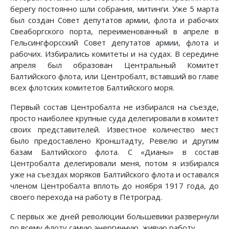
берегу постоянно шли собрания, митинги. Уже 5 марта
был создан Совет депутатов армии, флота и рабочих
Свеаборгского порта, переименованный в апреле в
Гельсингфорсский Совет депутатов армии, флота и
рабочих. Избирались комитеты и на судах. В середине
апреля был образован Центральный Комитет
Балтийского флота, или Центробалт, вставший во главе
всех флотских комитетов Балтийского моря.
Первый состав Центробалта не избирался на съезде,
просто наиболее крупные суда делегировали в комитет
своих представителей. Известное количество мест
было предоставлено Кронштадту, Ревелю и другим
базам Балтийского флота. С «Дианы» в состав
Центробалта делегировали меня, потом я избирался
уже на съездах моряков Балтийского флота и оставался
членом Центробалта вплоть до ноября 1917 года, до
своего перехода на работу в Петроград.
С первых же дней революции большевики развернули
по всему флоту самую энергичную, живую работу.