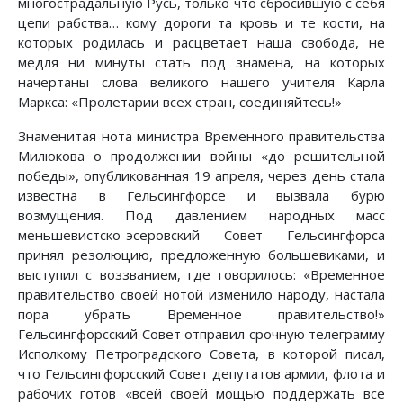
многострадальную Русь, только что сбросившую с себя
цепи рабства… кому дороги та кровь и те кости, на
которых родилась и расцветает наша свобода, не
медля ни минуты стать под знамена, на которых
начертаны слова великого нашего учителя Карла
Маркса: «Пролетарии всех стран, соединяйтесь!»
Знаменитая нота министра Временного правительства
Милюкова о продолжении войны «до решительной
победы», опубликованная 19 апреля, через день стала
известна в Гельсингфорсе и вызвала бурю
возмущения. Под давлением народных масс
меньшевистско-эсеровский Совет Гельсингфорса
принял резолюцию, предложенную большевиками, и
выступил с воззванием, где говорилось: «Временное
правительство своей нотой изменило народу, настала
пора убрать Временное правительство!»
Гельсингфорсский Совет отправил срочную телеграмму
Исполкому Петроградского Совета, в которой писал,
что Гельсингфорсский Совет депутатов армии, флота и
рабочих готов «всей своей мощью поддержать все