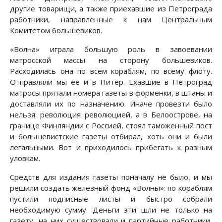
другие товарищи, а также приехавшие из Петрограда
работники, направленные к нам Центральным
Комитетом большевиков.
«Волна» играла большую роль в завоевании
матросской массы на сторону большевиков.
Расходилась она по всем кораблям, по всему флоту.
Отправляли мы ее и в Питер. Ехавшие в Петроград
матросы прятали номера газеты в форменки, в штаны и
доставляли их по назначению. Иначе провезти было
нельзя: революция революцией, а в Белоострове, на
границе Финляндии с Россией, стоял таможенный пост
и большевистские газеты отбирал, хоть они и были
легальными. Вот и приходилось прибегать к разным
уловкам.
Средств для издания газеты поначалу не было, и мы
решили создать железный фонд «Волны»: по кораблям
пустили подписные листы и быстро собрали
необходимую сумму. Деньги эти шли не только на
газету, на них существовали и партийные работники,