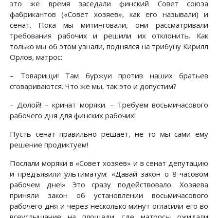
это же время заседали финский Совет союза
фабрикантов («Совет хозяев», как его называли) и
сенат. Пока мы митинговали, они рассматривали
требования рабочих и решили их отклонить. Как
только мы об этом узнали, поднялся на трибуну Кирилл
Орлов, матрос:
– Товарищи! Там буржуи против наших братьев
сговариваются. Что же мы, так это и допустим?
– Долой! – кричат моряки. – Требуем восьмичасового
рабочего дня для финских рабочих!
Пусть сенат правильно решает, не то мы сами ему
решение продиктуем!
Послали моряки в «Совет хозяев» и в сенат депутацию
и предъявили ультиматум: «Давай закон о 8-часовом
рабочем дне!» Это сразу подействовало. Хозяева
приняли закон об установлении восьмичасового
рабочего дня и через несколько минут огласили его во
всеуслышание на площади, где матросы ожидали