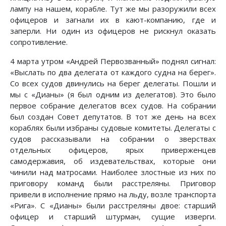
лампу на нашем, корабле. Тут же мы разоружили всех
офицеров и загнали их в кают-компанию, где и
заперли. Ни один из офицеров не рискнул оказать
сопротивление.
4 марта утром «Андрей Первозванный» поднял сигнал:
«Выслать по два делегата от каждого судна на берег».
Со всех судов двинулись на берег делегаты. Пошли и
мы с «Дианы» (я был одним из делегатов). Это было
первое собрание делегатов всех судов. На собрании
был создан Совет депутатов. В тот же день на всех
кораблях были избраны судовые комитеты. Делегаты с
судов рассказывали на собрании о зверствах
отдельных офицеров, ярых приверженцев
самодержавия, об издевательствах, которые они
чинили над матросами. Наиболее злостные из них по
приговору команд были расстреляны. Приговор
привели в исполнение прямо на льду, возле транспорта
«Рига». С «Дианы» были расстреляны двое: старший
офицер и старший штурман, сущие изверги.