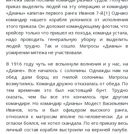
приказ выделить людей на эту операцию и командир
«Дианы» капитан первого ранга Иванов 7-й.[1] Однако
командир нашего корабля уклонился от исполнения
этого приказа. Он доложил командующему флотом, что
крейсер только что пришел из похода, команда устала,
надо проводить генеральную уборку и выделить
людей трудно. Так и сошло. Матросы «Дианы» в
усмирении мятежа не участвовали.
В 1916 году чуть не вспыхнули волнения и у нас, на
«Диане». Все началось с солонины. Однажды нам на
обед дали борщ из гнилой солонины. Матросы
возмутились. Команда дружно отказалась от обеда. По
тем временам это был настоящий бунт. Трудно
сказать, чем бы все это кончилось при другом
командире. Но командир «Дианы» Модест Васильевич
Иванов, хоть и был офицером высокого ранга,
относился к матросам вполне по-человечески. Да и
огласки боялся, не хотел скандала. По его приказу весь
личный состав корабля выстроили на верхней палубе.