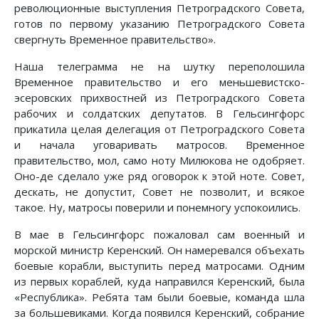
революционные выступления Петроградского Совета,
готов по первому указанию Петроградского Совета
свергнуть Временное правительство».
Наша телеграмма не на шутку переполошила
Временное правительство и его меньшевистско-
эсеровских прихвостней из Петроградского Совета
рабочих и солдатских депутатов. В Гельсингфорс
прикатила целая делегация от Петроградского Совета
и начала уговаривать матросов. Временное
правительство, мол, само ноту Милюкова не одобряет.
Оно-де сделало уже ряд оговорок к этой ноте. Совет,
дескать, не допустит, Совет не позволит, и всякое
такое. Ну, матросы поверили и понемногу успокоились.
В мае в Гельсингфорс пожаловал сам военный и
морской министр Керенский. Он намеревался объехать
боевые корабли, выступить перед матросами. Одним
из первых кораблей, куда направился Керенский, была
«Республика». Ребята там были боевые, команда шла
за большевиками. Когда появился Керенский, собрание