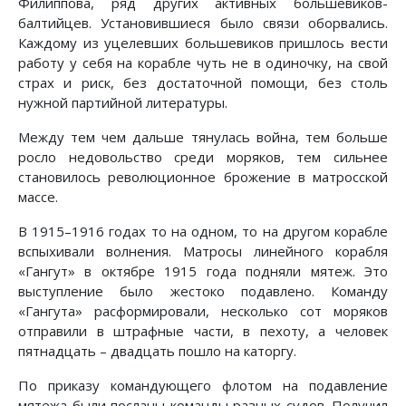
Филиппова, ряд других активных большевиков-
балтийцев. Установившиеся было связи оборвались.
Каждому из уцелевших большевиков пришлось вести
работу у себя на корабле чуть не в одиночку, на свой
страх и риск, без достаточной помощи, без столь
нужной партийной литературы.
Между тем чем дальше тянулась война, тем больше
росло недовольство среди моряков, тем сильнее
становилось революционное брожение в матросской
массе.
В 1915–1916 годах то на одном, то на другом корабле
вспыхивали волнения. Матросы линейного корабля
«Гангут» в октябре 1915 года подняли мятеж. Это
выступление было жестоко подавлено. Команду
«Гангута» расформировали, несколько сот моряков
отправили в штрафные части, в пехоту, а человек
пятнадцать – двадцать пошло на каторгу.
По приказу командующего флотом на подавление
мятежа были посланы команды разных судов. Получил