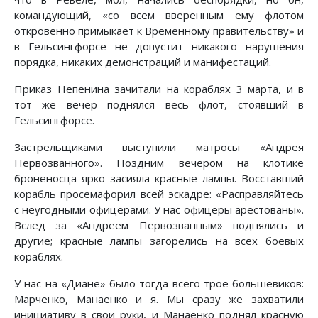
командующий, «со всем вверенным ему флотом
откровенно примыкает к Временному правительству» и
в Гельсингфорсе не допустит никакого нарушения
порядка, никаких демонстраций и манифестаций.
Приказ Непенина зачитали на кораблях 3 марта, и в
тот же вечер поднялся весь флот, стоявший в
Гельсингфорсе.
Застрельщиками выступили матросы «Андрея
Первозванного». Поздним вечером на клотике
броненосца ярко засияла красные лампы. Восставший
корабль просемафорил всей эскадре: «Расправляйтесь
с неугодными офицерами. У нас офицеры арестованы».
Вслед за «Андреем Первозванным» поднялись и
другие; красные лампы загорелись на всех боевых
кораблях.
У нас на «Диане» было тогда всего трое большевиков:
Марченко, Манаенко и я. Мы сразу же захватили
инициативу в свои руки, и Манаенко поднял красную