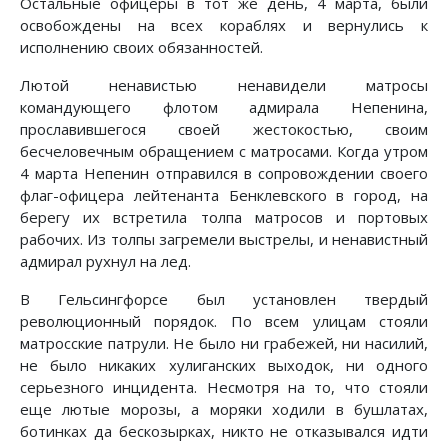
Остальные офицеры в тот же день, 4 марта, были
освобождены на всех кораблях и вернулись к
исполнению своих обязанностей.
Лютой ненавистью ненавидели матросы
командующего флотом адмирала Непенина,
прославившегося своей жестокостью, своим
бесчеловечным обращением с матросами. Когда утром
4 марта Непенин отправился в сопровождении своего
флаг-офицера лейтенанта Бенклевского в город, на
берегу их встретила толпа матросов и портовых
рабочих. Из толпы загремели выстрелы, и ненавистный
адмирал рухнул на лед.
В Гельсингфорсе был установлен твердый
революционный порядок. По всем улицам стояли
матросские патрули. Не было ни грабежей, ни насилий,
не было никаких хулиганских выходок, ни одного
серьезного инцидента. Несмотря на то, что стояли
еще лютые морозы, а моряки ходили в бушлатах,
ботинках да бескозырках, никто не отказывался идти