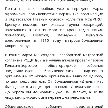
Почти на всех кораблях уже к середине марта
оформились большевистские партийные организации
и образовался Главный судовой коллектив РСДРП(б).
Крепкую помощь нам оказала группа товарищей,
приехавших в Гельсингфорс из Кронштадта: Ильин
Женевский, Пелихов, Жемчужин. Вернулись
арестованные в 1915 году матросы-большевики
Ховрин, Марусев.
В конце марта мы создали Свеаборгский матросский
коллектив РСДРП(б), а в начале апреля провели первое
Гельсингфорсское общегородское собрание
представителей большевистских партийных
организаций от каждой организации было по одному,
по два представителя. От большевиков «Дианы» нас
было двое: я и еще один товарищ. Стояла уже весна.
До берега мы добирались уже на шлюпках, а не по
льду, как приходилось в первые дни революции.
Общегородское собрание представителей