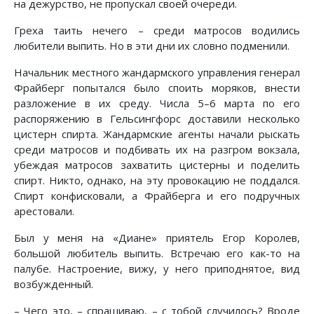
на дежурство, не пропускал своей очереди.
Греха таить нечего – среди матросов водились
любители выпить. Но в эти дни их словно подменили.
Начальник местного жандармского управления генерал
Фрайберг попытался было споить моряков, внести
разложение в их среду. Числа 5–6 марта по его
распоряжению в Гельсингфорс доставили несколько
цистерн спирта. Жандармские агенты начали рыскать
среди матросов и подбивать их на разгром вокзала,
убеждая матросов захватить цистерны и поделить
спирт. Никто, однако, на эту провокацию не поддался.
Спирт конфисковали, а Фрайберга и его подручных
арестовали.
Был у меня на «Диане» приятель Егор Королев,
большой любитель выпить. Встречаю его как-то на
палубе. Настроение, вижу, у него приподнятое, вид
возбужденный.
– Чего это, – спрашиваю, – с тобой случилось? Вроде