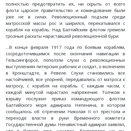
полностью предотвратить их, ни скрыть от всего
флота царское правительство и командование были
уже не в силах. Революционный подъем среди
матросской массы рос и ширился, перекатывался с
корабля на корабль. Над Балтийским флотом гремели
грозные раскаты нараставшей революционной бури.
…В конце февраля 1917 года по боевым кораблям,
сосредоточившимся после окончания навигации в
Гельсингфорсе, поползли слухи о революционных
выступлениях питерских рабочих и солдат, о волнениях
в Кронштадте, в Ревеле. Слухи становились все
настойчивей, все упорней, передавались от матроса к
матросу, с корабля на корабль. С каждым часом, с
каждой минутой нарастало напряжение. Толчком к
взрыву послужил приказ командующего флотом
Балтийского моря адмирала Непенина, в котором
сообщалось об отречении Николая II от престола и
переходе власти в руки Временного комитета
Государственной думы. Ненавистный адмирал заявлял,
что в Ревеле, мол, начались беспорядки, но он,