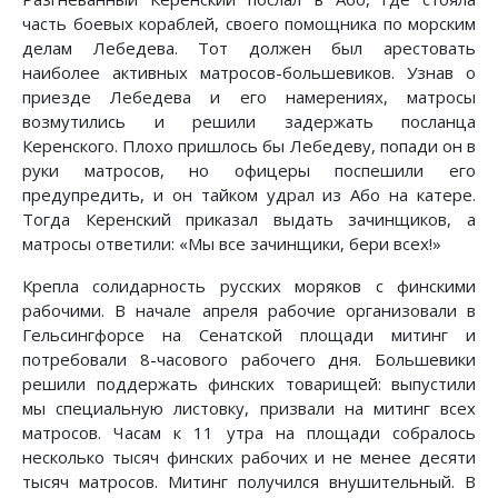
часть боевых кораблей, своего помощника по морским
делам Лебедева. Тот должен был арестовать
наиболее активных матросов-большевиков. Узнав о
приезде Лебедева и его намерениях, матросы
возмутились и решили задержать посланца
Керенского. Плохо пришлось бы Лебедеву, попади он в
руки матросов, но офицеры поспешили его
предупредить, и он тайком удрал из Або на катере.
Тогда Керенский приказал выдать зачинщиков, а
матросы ответили: «Мы все зачинщики, бери всех!»
Крепла солидарность русских моряков с финскими
рабочими. В начале апреля рабочие организовали в
Гельсингфорсе на Сенатской площади митинг и
потребовали 8-часового рабочего дня. Большевики
решили поддержать финских товарищей: выпустили
мы специальную листовку, призвали на митинг всех
матросов. Часам к 11 утра на площади собралось
несколько тысяч финских рабочих и не менее десяти
тысяч матросов. Митинг получился внушительный. В