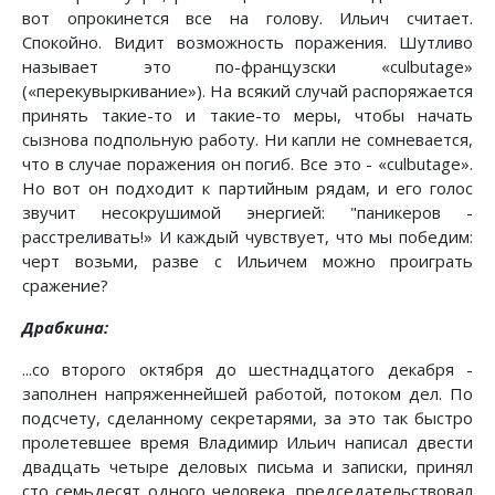
вот опрокинется все на голову. Ильич считает.
Спокойно. Видит возможность поражения. Шутливо
называет это по-французски «culbutage»
(«перекувыркивание»). На всякий случай распоряжается
принять такие-то и такие-то меры, чтобы начать
сызнова подпольную работу. Ни капли не сомневается,
что в случае поражения он погиб. Все это - «culbutage».
Но вот он подходит к партийным рядам, и его голос
звучит несокрушимой энергией: "паникеров -
расстреливать!» И каждый чувствует, что мы победим:
черт возьми, разве с Ильичем можно проиграть
сражение?
Драбкина:
...со второго октября до шестнадцатого декабря -
заполнен напряженнейшей работой, потоком дел. По
подсчету, сделанному секретарями, за это так быстро
пролетевшее время Владимир Ильич написал двести
двадцать четыре деловых письма и записки, принял
сто семьдесят одного человека, председательствовал