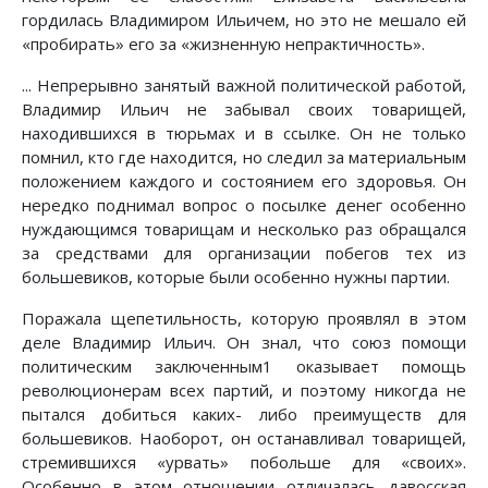
гордилась Владимиром Ильичем, но это не мешало ей
«пробирать» его за «жизненную непрактичность».
... Непрерывно занятый важной политической работой,
Владимир Ильич не забывал своих товарищей,
находившихся в тюрьмах и в ссылке. Он не только
помнил, кто где находится, но следил за материальным
положением каждого и состоянием его здоровья. Он
нередко поднимал вопрос о посылке денег особенно
нуждающимся товарищам и несколько раз обращался
за средствами для организации побегов тех из
большевиков, которые были особенно нужны партии.
Поражала щепетильность, которую проявлял в этом
деле Владимир Ильич. Он знал, что союз помощи
политическим заключенным1 оказывает помощь
революционерам всех партий, и поэтому никогда не
пытался добиться каких- либо преимуществ для
большевиков. Наоборот, он останавливал товарищей,
стремившихся «урвать» побольше для «своих».
Особенно в этом отношении отличалась давосская