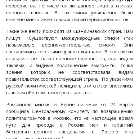
проверяется, не числится ли данное лицо в списках
военных шпионов. В эти списки умышленно было
внесено много имен товарищей интернационалистов.
Такие же вести приходят из Скандинавских стран. Нам
пишут: «Существуют международные списки (так
называемые военно-контрольные списки). Они
составлялись союзными правительствами. В эти списки
вносились не только военные шпионы, но, под видом
таковых, и видные политические эмигранты, точка
зрения которых не соответствовала видам
правительства соответствующей страны. По указаниям
русской политической полиции в эти списки вносились
главным образом циммервальдисты».
Российская миссия в Берне письмом от 24 марта
сообщила Центральному комитету по возвращению
политэмигрантов в Россию, что «в настоящее время
пути для проезда в Россию нет и гарантий
беспрепятственного следования в Россию она
представить не может» 1.