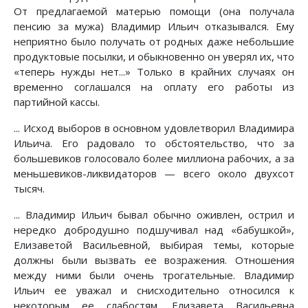
От предлагаемой матерью помощи (она получала
пенсию за мужа) Владимир Ильич отказывался. Ему
неприятно было получать от родных даже небольшие
продуктовые посылки, и обыкновенно он уверял их, что
«теперь нужды нет...» Только в крайних случаях он
временно соглашался на оплату его работы из
партийной кассы.
... Исход выборов в основном удовлетворил Владимира
Ильича. Его радовало то обстоятельство, что за
большевиков голосовало более миллиона рабочих, а за
меньшевиков-ликвидаторов — всего около двухсот
тысяч.
... Владимир Ильич бывал обычно оживлен, острил и
нередко добродушно подшучивал над «бабушкой»,
Елизаветой Васильевной, выбирая темы, которые
должны были вызвать ее возражения. Отношения
между ними были очень трогательные. Владимир
Ильич ее уважал и снисходительно относился к
некоторым ее слабостям. Елизавета Васильевна