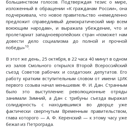
большинством голосов. Подтверждая тезис о мире,
изложенный в обращении «К гражданам России», она
подчеркивала, что новое правительство «немедленно
предложит справедливый демократический мир всем
воюющим народам», и выражала убеждение, что и
пролетариат западноевропейских стран «поможет нам
довести дело социализма до полной и прочной
10
победы»
.
В этот же день, 25 октября, в 22 часа 40 минут в одном
из залов Смольного открылся Второй Всероссийский
съезд Советов рабочих и солдатских депутатов. Его
работу кратким вступительным словом от имени ЦИК
первого созыва начал меньшевик Ф. И. Дан. Странным
было это выступление: революционные отряды
занимали Зимний, а Дан с трибуны съезда выражал
солидарность с находившимся во дворце уже
фактически свергнутым Временным правительством,
глава которого — А. Ф. Керенский — к этому часу уже
бежал из Петрограда.