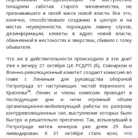
поощряли саботаж старого чиновничества, не
признававшего в своей массе новой власти. Все это,
конечно, способствовало созданию в центре и на
местах неуверенности, порождало лавину слухов,
дезинформации, клеветы в адрес новой власти,
обвиняемой в жестокостях и зверствах, сбивало с толку
обывателя.
Что же в действительности происходило в эти дни?
Уже к вечеру 27 октября ЦК РСДРП (б), Совнарком и
Военно-революционный комитет создают комиссию во
главе с Лениным для руководства обороной
Петрограда от наступающих частей Керенского и
34
Краснова
. Ленин и члены комиссии проводят в
последующие дни и ночи огромный объем
организационно-мобилизующей работы по разгрому
контрреволюционных сил, выступление которых было
быстро и решительно пресечено. Так, вспыхнувший в
Петрограде мятеж юнкеров уже днем 29 был
ликвидирован. К 31 октября стало ясно, что