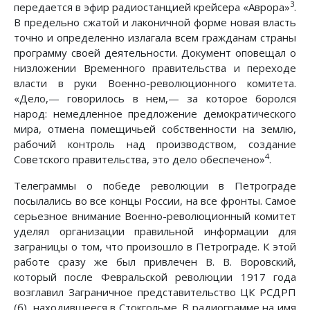
3
передается в эфир радиостанцией крейсера «Аврора»
.
В предельно сжатой и лаконичной форме новая власть
точно и определенно излагала всем гражданам страны
программу своей деятельности. Документ оповещал о
низложении Временного правительства и переходе
власти в руки Военно-революционного комитета.
«Дело,— говорилось в нем,— за которое боролся
народ: немедленное предложение демократического
мира, отмена помещичьей собственности на землю,
рабочий контроль над производством, создание
4
Советского правительства, это дело обеспечено»
.
Телеграммы о победе революции в Петрограде
посылались во все концы России, на все фронты. Самое
серьезное внимание Военно-революционный комитет
уделял организации правильной информации для
заграницы о том, что произошло в Петрограде. К этой
работе сразу же был привлечен В. В. Воровский,
который после Февральской революции 1917 года
возглавил Заграничное представительство ЦК РСДРП
(б), находившееся в Стокгольме. В радиограмме на имя