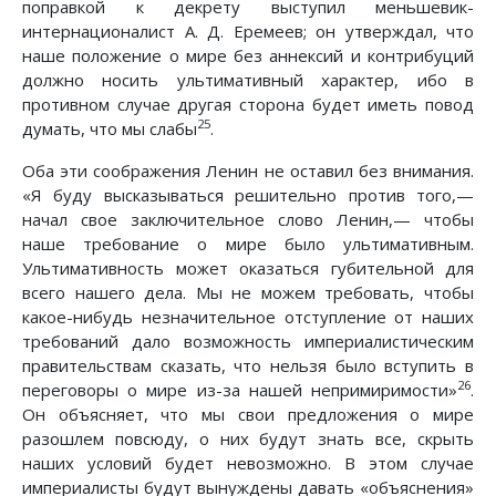
поправкой к декрету выступил меньшевик-
интернационалист А. Д. Еремеев; он утверждал, что
наше положение о мире без аннексий и контрибуций
должно носить ультимативный характер, ибо в
противном случае другая сторона будет иметь повод
25
думать, что мы слабы
.
Оба эти соображения Ленин не оставил без внимания.
«Я буду высказываться решительно против того,—
начал свое заключительное слово Ленин,— чтобы
наше требование о мире было ультимативным.
Ультимативность может оказаться губительной для
всего нашего дела. Мы не можем требовать, чтобы
какое-нибудь незначительное отступление от наших
требований дало возможность империалистическим
правительствам сказать, что нельзя было вступить в
26
переговоры о мире из-за нашей непримиримости»
.
Он объясняет, что мы свои предложения о мире
разошлем повсюду, о них будут знать все, скрыть
наших условий будет невозможно. В этом случае
империалисты будут вынуждены давать «объяснения»