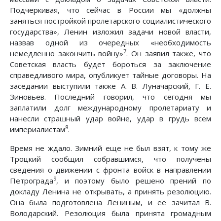
Подчеркивая, что сейчас в России мы «должны
заняться постройкой пролетарского социалистического
государства», Ленин изложил задачи новой власти,
назвав одной из очередных «необходимость
7
немедленно закончить войну»
. Он заявил также, что
Советская власть будет бороться за заключение
справедливого мира, опубликует тайные договоры. На
заседании выступили также А. В. Луначарский, Г. Е.
Зиновьев. Последний говорил, что сегодня мы
заплатили долг международному пролетариату и
нанесли страшный удар войне, удар в грудь всем
8
империалистам
.
Время не ждало. Зимний еще не был взят, к тому же
Троцкий сообщил собравшимся, что получены
сведения о движении с фронта войск в направлении
9
Петрограда
, и поэтому было решено прений по
докладу Ленина не открывать, а принять резолюцию.
Она была подготовлена Лениным, и ее зачитал В.
Володарский. Резолюция была принята громадным