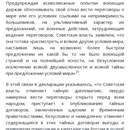
Предупреждая всевозможные попытки воюющих
держав обосновывать свой отказ вести переговоры о
мире или его условиях ссылками на непримиримость
большевиков, на ультимативный характер их
предложений, на военные действия, затрудняющие
ведение переговоров, Советская власть заявляла, что
она готова «рассмотреть и всякие другие условия мира,
настаивая лишь на возможно более быстром
предложении их какой бы то ни было воюющей
страной и на полнейшей ясности, на безусловном
исключении всякой двусмысленности и всякой тайны
21
при предложении условий мира»
.
В этой связи в декларации указывалось, что Советская
власть отменяет тайную дипломатию, твердо
намерена вести переговоры открыто перед всем
народом, приступает к опубликованию тайных
договоров, заключенных царским и Временным
правительствами, безусловно и немедленно отменяет
содержащиеся в этих тайных договорах выгоды и
привилегии помещикам и капиталистам России в ущерб