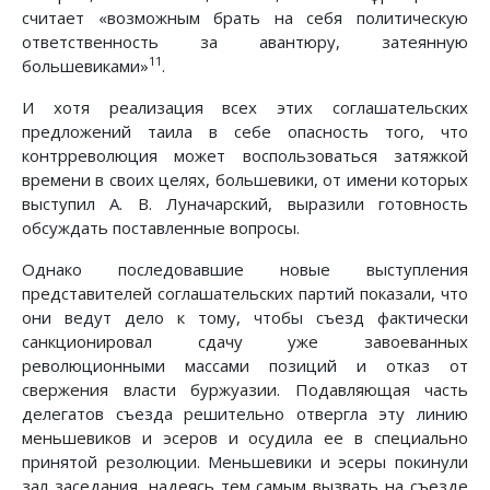
считает «возможным брать на себя политическую
ответственность за авантюру, затеянную
11
большевиками»
.
И хотя реализация всех этих соглашательских
предложений таила в себе опасность того, что
контрреволюция может воспользоваться затяжкой
времени в своих целях, большевики, от имени которых
выступил А. В. Луначарский, выразили готовность
обсуждать поставленные вопросы.
Однако последовавшие новые выступления
представителей соглашательских партий показали, что
они ведут дело к тому, чтобы съезд фактически
санкционировал сдачу уже завоеванных
революционными массами позиций и отказ от
свержения власти буржуазии. Подавляющая часть
делегатов съезда решительно отвергла эту линию
меньшевиков и эсеров и осудила ее в специально
принятой резолюции. Меньшевики и эсеры покинули
зал заседания, надеясь тем самым вызвать на съезде