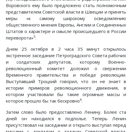
Воровского ему было предложено стать полномочным
представителем Советской власти в Швеции и принять
меры «к самому широкому осведомлению
общественного мнения Европы, Англии и Соединенных
Штатов о характере и смысле происшедшего в России
5
переворота»
.
Днем 25 октября в 2 часа 35 минут открылось
экстренное заседание Петроградского Совета рабочих
и солдатских депутатов, которому Военно-
революционный комитет доложил о свержении
Временного правительства и победе революции.
Выступавший Троцкий говорил, что он не знает в
истории примеров революционного движения, в
котором участвовали бы такие огромные массы и
6
которое прошло бы так бескровно
.
Затем слово было предоставлено Ленину. Более ста
дней он находился в подполье. Теперь Ленин
присутствовал на заседании и открыто выступал перед
массами с докладом о задачах Советской власти.