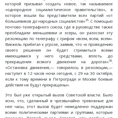
которой призывал создать новое, так называемое
«однородное социалистическое правительство», в
которое вошли бы представители всех партий «от
35
большевиков до народных социалистов»
. С помощью
почтово-телеграфного союза, где в руководстве также
преобладали меньшевики и эсеры, он разослал эту
резолюцию по телеграфу с грифом «всем, всем, всем».
Викжель прибегал к угрозе, заявив, что «к проведению
своего решения он будет стремиться всеми
имеющимися у него средствами, вплоть до
36
прекращения всякого движения на дорогах»
.
«Остановка движения,— говорилось в резолюции,—
наступит в 12 часов ночи сегодня, с 29 на 30 октября,
если к тому времени в Петрограде и Москве боевые
действия не будут прекращены».
Это был уже открытый вызов Советской власти. Было
ясно, что, сделанный в чрезвычайно тревожные для
нее часы, этот вызов будет немедленно поддержан
всеми политическими партиями и группами, которые
покинули Второй съезд Советов или вообще не