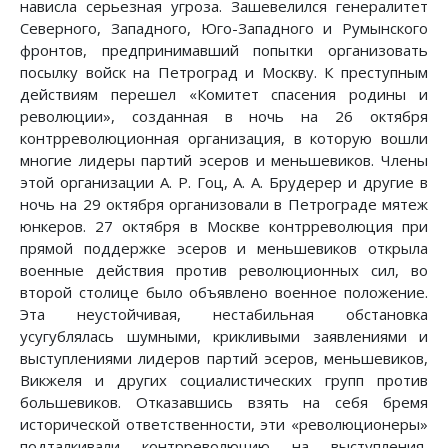
нависла серьезная угроза. Зашевелился генералитет
Северного, Западного, Юго-Западного и Румынского
фронтов, предпринимавший попытки организовать
посылку войск на Петроград и Москву. К преступным
действиям перешел «Комитет спасения родины и
революции», созданная в ночь на 26 октября
контрреволюционная организация, в которую вошли
многие лидеры партий эсеров и меньшевиков. Члены
этой организации А. Р. Гоц, А. А. Брудерер и другие в
ночь на 29 октября организовали в Петрограде мятеж
юнкеров. 27 октября в Москве контрреволюция при
прямой поддержке эсеров и меньшевиков открыла
военные действия против революционных сил, во
второй столице было объявлено военное положение.
Эта неустойчивая, нестабильная обстановка
усугублялась шумными, крикливыми заявлениями и
выступлениями лидеров партий эсеров, меньшевиков,
Викжеля и других социалистических групп против
большевиков. Отказавшись взять на себя бремя
исторической ответственности, эти «революционеры»
подталкивали контрреволюцию на выступления,