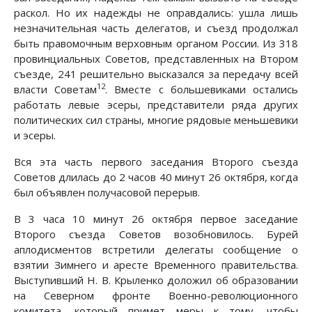
раскол. Но их надежды не оправдались: ушла лишь
незначительная часть делегатов, и съезд продолжал
быть правомочным верховным органом России. Из 318
провинциальных Советов, представленных на Втором
съезде, 241 решительно высказался за передачу всей
12
власти Советам
. Вместе с большевиками остались
работать левые эсеры, представители ряда других
политических сил страны, многие рядовые меньшевики
и эсеры.
Вся эта часть первого заседания Второго съезда
Советов длилась до 2 часов 40 минут 26 октября, когда
был объявлен получасовой перерыв.
В 3 часа 10 минут 26 октября первое заседание
Второго съезда Советов возобновилось. Бурей
аплодисментов встретили делегаты сообщение о
взятии Зимнего и аресте Временного правительства.
Выступивший Н. В. Крыленко доложил об образовании
на Северном фронте Военно-революционного
комитета, который примет меры к тому, чтобы