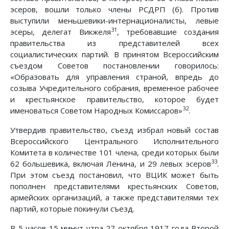
эсеров, вошли только члены РСДРП (б). Против
выступили меньшевики-интернационалисты, левые
31
эсеры, делегат Викжеля
, требовавшие создания
правительства из представителей всех
социалистических партий. В принятом Всероссийским
съездом Советов постановлении говорилось:
«Образовать для управления страной, впредь до
созыва Учредительного собрания, временное рабочее
и крестьянское правительство, которое будет
32
именоваться Советом Народных Комиссаров»
.
Утвердив правительство, съезд избрал новый состав
Всероссийского Центрального Исполнительного
Комитета в количестве 101 члена, среди которых были
33
62 большевика, включая Ленина, и 29 левых эсеров
.
При этом съезд постановил, что ВЦИК может быть
пополнен представителями крестьянских Советов,
армейских организаций, а также представителями тех
партий, которые покинули съезд.
В 5 часов 15 минут утра 27 октября 1917 года Второй