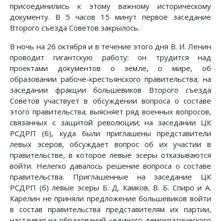
присоединились к этому важному историческому
документу. В 5 часов 15 минут первое заседание
Второго съезда Советов закрылось.
В ночь на 26 октября и в течение этого дня В. И. Ленин
проводит гигантскую работу: он трудится над
проектами документов о земле, о мире, об
образовании рабоче-крестьянского правительства; на
заседании фракции большевиков Второго съезда
Советов участвует в обсуждении вопроса о составе
этого правительства; выясняет ряд военных вопросов,
связанных с защитой революции; на заседании ЦК
РСДРП (б), куда были приглашены представители
левых эсеров, обсуждает вопрос об их участии в
правительстве, в которое левые эсеры отказываются
войти. Нелегко давалось решение вопроса о составе
правительства. Приглашенные на заседание ЦК
РСДРП (б) левые эсеры Б. Д. Камков, В. Б. Спиро и А.
Карелин не приняли предложение большевиков войти
в состав правительства представителям их партии,
настаивая на образований «единого демократического