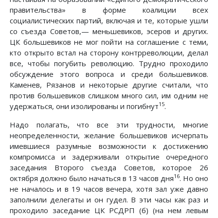
правительства» в форме коалиции всех
социалистических партий, включая и те, которые ушли
со съезда Советов,— меньшевиков, эсеров и других.
ЦК большевиков не мог пойти на соглашение с теми,
кто открыто встал на сторону контрреволюции, делал
все, чтобы погубить революцию. Трудно проходило
обсуждение этого вопроса и среди большевиков.
Каменев, Рязанов и некоторые другие считали, что
против большевиков слишком много сил, им одним не
15
удержаться, они изолированы и погибнут
.
Надо полагать, что все эти трудности, многие
неопределенности, желание большевиков исчерпать
имевшиеся разумные возможности к достижению
компромисса и задерживали открытие очередного
заседания Второго съезда Советов, которое 26
16
октября должно было начаться в 13 часов дня
. Но оно
не началось и в 19 часов вечера, хотя зал уже давно
заполнили делегаты и он гудел. В эти часы как раз и
проходило заседание ЦК РСДРП (б) (на нем левым