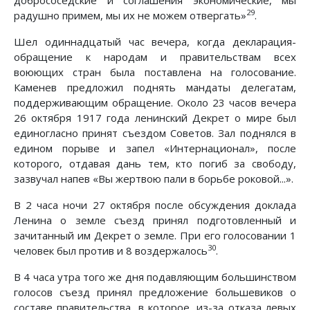
29
радушно примем, мы их не можем отвергать»
.
Шел одиннадцатый час вечера, когда декларация-
обращение к народам и правительствам всех
воюющих стран была поставлена на голосование.
Каменев предложил поднять мандаты делегатам,
поддерживающим обращение. Около 23 часов вечера
26 октября 1917 года ленинский Декрет о мире был
единогласно принят съездом Советов. Зал поднялся в
едином порыве и запел «Интернационал», после
которого, отдавая дань тем, кто погиб за свободу,
зазвучал напев «Вы жертвою пали в борьбе роковой...».
В 2 часа ночи 27 октября после обсуждения доклада
Ленина о земле съезд принял подготовленный и
зачитанный им Декрет о земле. При его голосовании 1
30
человек был против и 8 воздержалось
.
В 4 часа утра того же дня подавляющим большинством
голосов съезд принял предложение большевиков о
составе правительства, в которое, из-за отказа левых