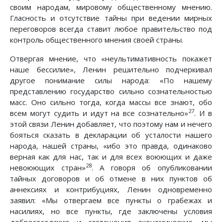
своим народам, мировому общественному мнению.
Гласность и отсутствие тайны при ведении мирных
переговоров всегда ставит любое правительство под
контроль общественного мнения своей страны.
Отвергая мнение, что «неультимативность покажет
наше бессилие», Ленин решительно подчеркивал
другое понимание силы народа: «По нашему
представлению государство сильно сознательностью
масс. Оно сильно тогда, когда массы все знают, обо
27
всем могут судить и идут на все сознательно»
. И в
этой связи Ленин добавляет, что поэтому нам и нечего
бояться сказать в декларации об усталости нашего
народа, нашей страны, «ибо это правда, одинаково
верная как для нас, так и для всех воюющих и даже
28
невоюющих стран»
. А говоря об опубликовании
тайных договоров и об отмене в них пунктов об
аннексиях и контрибуциях, Ленин одновременно
заявил: «Мы отвергаем все пункты о грабежах и
насилиях, но все пункты, где заключены условия
добрососедские и соглашения экономические, мы