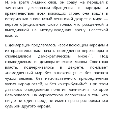
И, не тратя лишних слов, он сразу же перешел к
зачтению декларации-обращения к народам и
правительствам всех воюющих стран; она вошла в
историю как знаменитый ленинский Декрет о мире —
первое официальное слово только что рожденной и
выходившей на международную арену Советской
власти.
В декларации предлагалось «всем воюющим народам и
их правительствам начать немедленно переговоры о
19
справедливом демократическом мире»
. Под
справедливым и демократическим миром Советская
власть, подчеркивалось в декрете, понимает
«немедленный мир без аннексий (т. е. без захвата
чужих земель, без насильственного присоединения
20
чужих народностей) и без контрибуций»
. При этом
давалось определение понятия «аннексия», которое
базировалось на марксистском положении о том, что
нигде ни один народ не имеет права распоряжаться
судьбой другого народа.