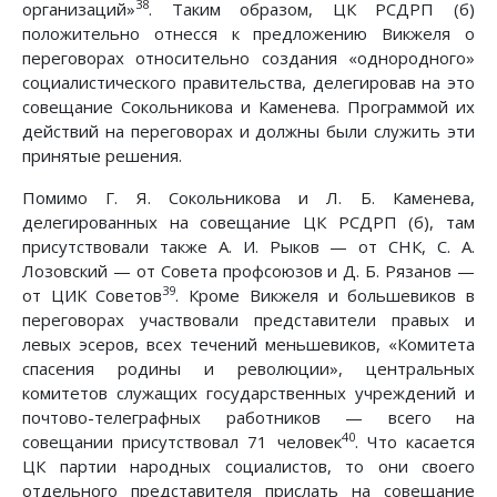
38
организаций»
. Таким образом, ЦК РСДРП (б)
положительно отнесся к предложению Викжеля о
переговорах относительно создания «однородного»
социалистического правительства, делегировав на это
совещание Сокольникова и Каменева. Программой их
действий на переговорах и должны были служить эти
принятые решения.
Помимо Г. Я. Сокольникова и Л. Б. Каменева,
делегированных на совещание ЦК РСДРП (б), там
присутствовали также А. И. Рыков — от СНК, С. А.
Лозовский — от Совета профсоюзов и Д. Б. Рязанов —
39
от ЦИК Советов
. Кроме Викжеля и большевиков в
переговорах участвовали представители правых и
левых эсеров, всех течений меньшевиков, «Комитета
спасения родины и революции», центральных
комитетов служащих государственных учреждений и
почтово-телеграфных работников — всего на
40
совещании присутствовал 71 человек
. Что касается
ЦК партии народных социалистов, то они своего
отдельного представителя прислать на совещание