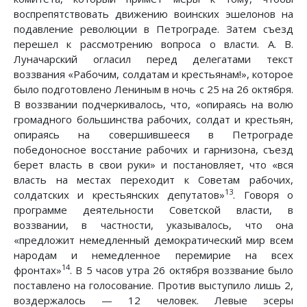
воспрепятствовать движению воинских эшелонов на
подавление революции в Петрограде. Затем съезд
перешел к рассмотрению вопроса о власти. А. В.
Луначарский огласил перед делегатами текст
воззвания «Рабочим, солдатам и крестьянам!», которое
было подготовлено Лениным в ночь с 25 на 26 октября.
В воззвании подчеркивалось, что, «опираясь на волю
громадного большинства рабочих, солдат и крестьян,
опираясь на совершившееся в Петрограде
победоносное восстание рабочих и гарнизона, съезд
берет власть в свои руки» и постановляет, что «вся
власть на местах переходит к Советам рабочих,
13
солдатских и крестьянских депутатов»
. Говоря о
программе деятельности Советской власти, в
воззвании, в частности, указывалось, что она
«предложит немедленный демократический мир всем
народам и немедленное перемирие на всех
14
фронтах»
. В 5 часов утра 26 октября воззвание было
поставлено на голосование. Против выступило лишь 2,
воздержалось — 12 человек. Левые эсеры