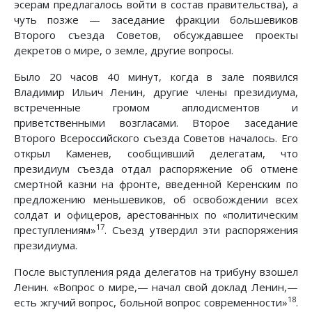
эсерам предлагалось войти в состав правительства), а
чуть позже — заседание фракции большевиков
Второго съезда Советов, обсуждавшее проекты
декретов о мире, о земле, другие вопросы.
Было 20 часов 40 минут, когда в зале появился
Владимир Ильич Ленин, другие члены президиума,
встреченные громом аплодисментов и
приветственными возгласами. Второе заседание
Второго Всероссийского съезда Советов началось. Его
открыл Каменев, сообщивший делегатам, что
президиум съезда отдал распоряжение об отмене
смертной казни на фронте, введенной Керенским по
предложению меньшевиков, об освобождении всех
солдат и офицеров, арестованных по «политическим
17
преступлениям»
. Съезд утвердил эти распоряжения
президиума.
После выступления ряда делегатов на трибуну взошел
Ленин. «Вопрос о мире,— начал свой доклад Ленин,—
18
есть жгучий вопрос, больной вопрос современности»
.