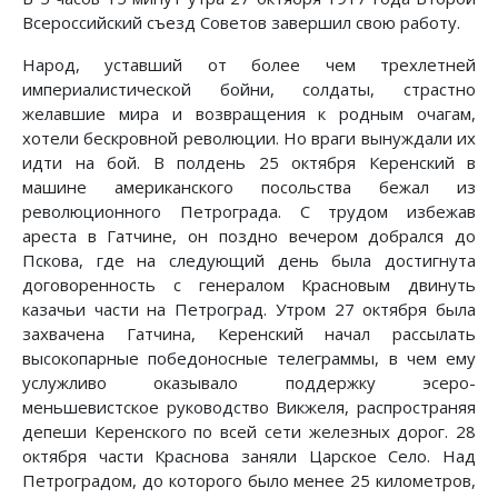
Всероссийский съезд Советов завершил свою работу.
Народ, уставший от более чем трехлетней
империалистической бойни, солдаты, страстно
желавшие мира и возвращения к родным очагам,
хотели бескровной революции. Но враги вынуждали их
идти на бой. В полдень 25 октября Керенский в
машине американского посольства бежал из
революционного Петрограда. С трудом избежав
ареста в Гатчине, он поздно вечером добрался до
Пскова, где на следующий день была достигнута
договоренность с генералом Красновым двинуть
казачьи части на Петроград. Утром 27 октября была
захвачена Гатчина, Керенский начал рассылать
высокопарные победоносные телеграммы, в чем ему
услужливо оказывало поддержку эсеро-
меньшевистское руководство Викжеля, распространяя
депеши Керенского по всей сети железных дорог. 28
октября части Краснова заняли Царское Село. Над
Петроградом, до которого было менее 25 километров,