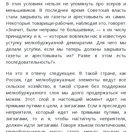
В этих условиях нельзя не упомянуть про эсеров и
меньшевиков. В последнее время Советская власть
стала закрывать их газеты и арестовывать их самих.
Некоторые товарищи-рабочие, наблюдая это, говорят:
«Значит, были неправы те большевики, — к их числу
принадлежу и я, — которые вовлекли нас в известную
уступку мелкобуржуазной демократии. Для чего мы
делали уступки, если мы теперь должны закрывать
газеты и арестовывать их? Разве в этом есть
последовательность?».
На это я отвечу следующее. В такой стране, как
Россия, где мелкобуржуазные элементы ведут все
сельское хозяйство, в такой стране без поддержки
мелкобуржуазного слоя мы долго продержаться не
можем. Этот слой в настоящий момент идет не
прямыми путями к цели, а зигзагами. Если я преследую
неприятеля, который идет не прямыми путями, а
зигзагами, то и я, чтобы настигнуть неприятеля,
должен идти зигзагами. Говоря языком политическим,
мелкобуржуазные массы стоят между трудом и