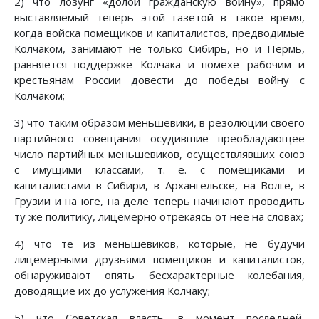
2) что лозунг «долой гражданскую войну», прямо
выставляемый теперь этой газетой в такое время,
когда войска помещиков и капиталистов, предводимые
Колчаком, занимают не только Сибирь, но и Пермь,
равняется поддержке Колчака и помехе рабочим и
крестьянам России довести до победы войну с
Колчаком;
3) что таким образом меньшевики, в резолюции своего
партийного совещания осудившие преобладающее
число партийных меньшевиков, осуществлявших союз
с имущими классами, т. е. с помещиками и
капиталистами в Сибири, в Архангельске, на Волге, в
Грузии и на юге, на деле теперь начинают проводить
ту же политику, лицемерно отрекаясь от нее на словах;
4) что те из меньшевиков, которые, не будучи
лицемерными друзьями помещиков и капиталистов,
обнаруживают опять бесхарактерные колебания,
доводящие их до услужения Колчаку;
5) что Советская власть, в момент последней,