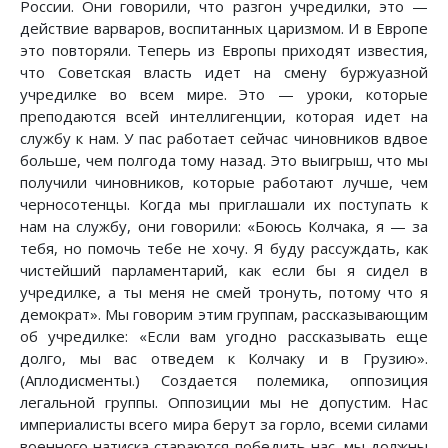
России. Они говорили, что разгон учредилки, это —
действие варваров, воспитанных царизмом. И в Европе
это повторяли. Теперь из Европы приходят известия,
что Советская власть идет на смену буржуазной
учредилке во всем мире. Это — уроки, которые
преподаются всей интеллигенции, которая идет на
службу к нам. У пас работает сейчас чиновников вдвое
больше, чем полгода тому назад. Это выигрыш, что мы
получили чиновников, которые работают лучше, чем
черносотенцы. Когда мы приглашали их поступать к
нам на службу, они говорили: «Боюсь Колчака, я — за
тебя, но помочь тебе не хочу. Я буду рассуждать, как
чистейший парламентарий, как если бы я сидел в
учредилке, а ты меня не смей тронуть, потому что я
демократ». Мы говорим этим группам, рассказывающим
об учредилке: «Если вам угодно рассказывать еще
долго, мы вас отведем к Колчаку и в Грузию».
(Аплодисменты.) Создается полемика, оппозиция
легальной группы. Оппозиции мы не допустим. Нас
империалисты всего мира берут за горло, всеми силами
военного натиска стараются победить нас, мы должны