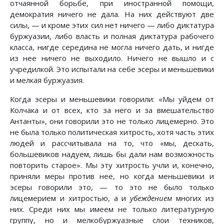
отчаянной борьбе, при иностранной помощи,
демократия ничего не дала. На них действуют две
силы, — и кроме этих сил нет ничего — либо диктатура
буржуазии, либо власть и полная диктатура рабочего
класса, нигде середина не могла ничего дать, и нигде
из нее ничего не выходило. Ничего не вышло и с
учредилкой. Это испытали на себе эсеры и меньшевики
и мелкая буржуазия.
Когда эсеры и меньшевики говорили: «Мы уйдем от
Колчака и от всех, кто за него и за вмешательство
Антанты», они говорили это не только лицемерно. Это
не была только политическая хитрость, хотя часть этих
людей и рассчитывала на то, что «мы, дескать,
большевиков надуем, лишь бы дали нам возможность
повторить старое». Мы эту хитрость учли и, конечно,
приняли меры против нее, но когда меньшевики и
эсеры говорили это, — то это не было только
лицемерием и хитростью, а и
убеждением
многих из
них. Среди них мы имеем не только литературную
группу, но и мелкобуржуазные слои техников,