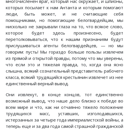
многочисленен враг, который нас окружает, и шпионы,
которых посылает к нам Антанта и которым помогают
люди, быть может, и не считающие себя
помощниками, но помогающие белогвардейцам, мы
нисколько не закрывали глаза на то, что всякое слово,
которое будет здесь произнесено, будет
перетолковываться, что к нашим признаниям будут
прислушиваться агенты белогвардейцев, — но мы
говорим: пусть! Мы гораздо больше пользы извлечем
из прямой и открытой правды, потому что мы уверены,
что если это и тяжелая правда, то, когда она ясно
слышна, всякий сознательный представитель рабочего
класса, всякий трудящийся крестьянин извлечет из нее
единственный верный вывод.
Они извлекут, в конце концов, тот единственно
возможный вывод, что наше дело близко к победе во
всем мире и что, как ни отчаянно тяжело положение
трудящихся масс, уставших, изголодавшихся,
истерзанных за четыре года империалистской войны, а
теперь еще и за два года самой страшной гражданской