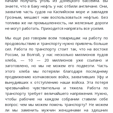
начали получать уголь из Донецкого бассейна. Вы
знаете, что в Баку нефть у нас отбили англичане. Они,
захватив часть судов на Каспийском море и завладев
Грозным, мешают нам воспользоваться нефтью. Без
топлива же ни промышленность, ни железные дороги
не могут работать. Приходится напрягать все усилия.
Мы еще раз говорим всем товарищам: на работу по
продовольствию и транспорту нужно привлечь больше
сил. Работа по транспорту стоит так, что на востоке
России, за Волгой, у нас несколько миллионов пудов
хлеба, — 10 — 20 миллионов уже ссыпано и
заготовлено, но мы не можем его подвезти. Часть
этого хлеба мы потеряли благодаря последнему
продвижению колчаковских войск, захвативших Уфу и
вынудивших к отступлению наши войска. Эта потеря
чрезвычайно чувствительна и тяжела. Работа по
транспорту требует величайшего напряжения. Нужно,
чтобы рабочие на каждом собрании ставили себе
вопрос: чем мы можем помочь транспорту? Не можем
ли мы заменить мужчин женщинами на здешних