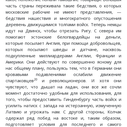
часть страны переживала такие бедствия, о которых
московские рабочие не имеют представления, —
бедствия нашествия и многократного опустошения
деревень движущимися толпами войск. Теперь немцы
идут на Двинск, чтобы отрезать Ригу. С севера им
помогают эстонские белогвардейцы на деньги,
которые посылает Англия, при помощи добровольцев,
которых посылают шведы и датчане, насквозь
подкупленные миллиардерами Англии, Франции и
Америки. Они действуют по совершенно ясному для
нас общему плану, пользуясь тем, что в Германии они
кровавыми подавлениями ослабили движение
20
спартаковцев
и революционеров. И хотя они
чувствуют, что дышат на ладан, они все же сочли
момент достаточно удобным для использования, для
того, чтобы предоставить Гинденбургу часть войск и
усилить натиск с запада на истерзанную, измученную
Латвию и угрожать нам. С другой стороны, Колчак
одержал ряд побед на востоке и, таким образом,
подготовляет условия для последнего и самого