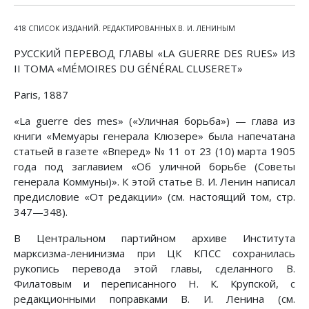
418 СПИСОК ИЗДАНИЙ. РЕДАКТИРОВАННЫХ В. И. ЛЕНИНЫМ
РУССКИЙ ПЕРЕВОД ГЛАВЫ «LA GUERRE DES RUES» ИЗ
II ТОМА «MÉMOIRES DU GÉNÉRAL CLUSERET»
Paris, 1887
«La guerre des mes» («Уличная борьба») — глава из
книги «Мемуары генерала Клюзере» была напечатана
статьей в газете «Вперед» № 11 от 23 (10) марта 1905
года под заглавием «Об уличной борьбе (Советы
генерала Коммуны)». К этой статье В. И. Ленин написал
предисловие «От редакции» (см. настоящий том, стр.
347—348).
В Центральном партийном архиве Института
марксизма-ленинизма при ЦК КПСС сохранилась
рукопись перевода этой главы, сделанного В.
Филатовым и переписанного Н. К. Крупской, с
редакционными поправками В. И. Ленина (см.