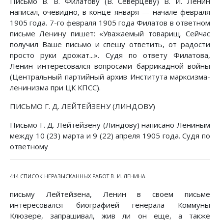
Письмо В. В. Филатову (В. Северцеву) В. И. Ленин
написал, очевидно, в конце января — начале февраля
1905 года. 7-го февраля 1905 года Филатов в ответном
письме Ленину пишет: «Уважаемый товарищ. Сейчас
получил Ваше письмо и спешу ответить, от радости
просто руки дрожат...». Судя по ответу Филатова,
Ленин интересовался вопросами баррикадной войны
(Центральный партийный архив Института марксизма-
ленинизма при ЦК КПСС).
ПИСЬМО Г. Д. ЛЕЙТЕЙЗЕНУ (ЛИНДОВУ)
Письмо Г. Д. Лейтейзену (Линдову) написано Лениным
между 10 (23) марта и 9 (22) апреля 1905 года. Судя по
ответному
414 СПИСОК НЕРАЗЫСКАННЫХ РАБОТ В. И. ЛЕНИНА
письму Лейтейзена, Ленин в своем письме
интересовался биографией генерала Коммуны
Клюзере, запрашивал, жив ли он еще, а также