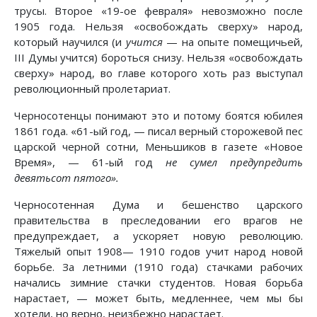
трусы. Второе «19-ое февраля» невозможно после
1905 года. Нельзя «освобождать сверху» народ,
который научился (и
учится
— на опыте помещичьей,
III Думы учится) бороться снизу. Нельзя «освобождать
сверху» народ, во главе которого хоть раз выступал
революционный пролетариат.
Черносотенцы понимают это и потому боятся юбилея
1861 года. «61-ый год, — писал верный сторожевой пес
царской черной сотни, Меньшиков в газете «Новое
Время», — 61-ый год
не сумел предупредить
девятьсот пятого».
Черносотенная Дума и бешенство царского
правительства в преследовании его врагов не
предупреждает, а ускоряет новую революцию.
Тяжелый опыт 1908— 1910 годов учит народ новой
борьбе. За летними (1910 года) стачками рабочих
начались зимние стачки студентов. Новая борьба
нарастает, — может быть, медленнее, чем мы бы
хотели, но верно, неизбежно нарастает.