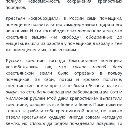
полную невозможность сохранения крепостных
порядков.
Крестьян «освобождали» в России сами помещики,
помещичье правительство самодержавного царя и его
чиновники. И эти «освободители»
так
повели дело, что
крестьяне вышли «на свободу» ободранные до
нищеты, вышли из рабства у помещиков в кабалу к тем
же помещикам и их ставленникам.
Русских крестьян господа благородные помещики
«освобождали» так, что
свыше пятой доли
крестьянской земли было отрезано в пользу
помещиков. За свои, потом и кровью политые,
крестьянские земли крестьяне были обязаны платить
выкуп
, то есть
дань
вчерашним рабовладельцам. Сотни
миллионов рублей этой дани крепостникам выплатили
крестьяне, разоряясь все более и более. Помещики не
только награбили себе крестьянской земли, не только
отвели крестьянам худшую, иногда совсем негодную
землю, но сплошь да рядом понаделали ловушек, то