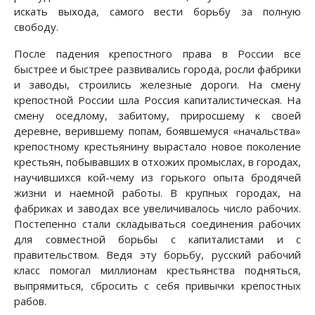
искать выхода, самого вести борьбу за полную
свободу.
После падения крепостного права в России все
быстрее и быстрее развивались города, росли фабрики
и заводы, строились железные дороги. На смену
крепостной России шла Россия капиталистическая. На
смену оседлому, забитому, приросшему к своей
деревне, верившему попам, боявшемуся «начальства»
крепостному крестьянину вырастало новое поколение
крестьян, побывавших в отхожих промыслах, в городах,
научившихся кой-чему из горького опыта бродячей
жизни и наемной работы. В крупных городах, на
фабриках и заводах все увеличивалось число рабочих.
Постепенно стали складываться соединения рабочих
для совместной борьбы с капиталистами и с
правительством. Ведя эту борьбу, русский рабочий
класс помогал миллионам крестьянства подняться,
выпрямиться, сбросить с себя привычки крепостных
рабов.