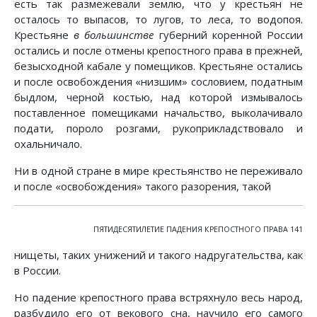
есть так размежевали землю, что у крестьян не
осталось то выпасов, то лугов, то леса, то водопоя.
Крестьяне
в большинстве
губерний коренной России
остались и после отмены крепостного права в прежней,
безысходной кабале у помещиков. Крестьяне остались
и после освобождения «низшим» сословием, податным
быдлом, черной костью, над которой измывалось
поставленное помещиками начальство, выколачивало
подати, пороло розгами, рукоприкладствовало и
охальничало.
Ни в одной стране в мире крестьянство не переживало
и после «освобождения» такого разорения, такой
ПЯТИДЕСЯТИЛЕТИЕ ПАДЕНИЯ КРЕПОСТНОГО ПРАВА 141
нищеты, таких унижений и такого надругательства, как
в России.
Но падение крепостного права встряхнуло весь народ,
разбудило его от векового сна, научило его самого