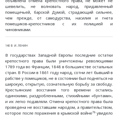
объявлена отмена крепостного права, не может не
шевелить, не волновать народ, придавленный
помещичьей, барской Думой, страдающий сильнее,
чем прежде, от самодурства, насилия и гнета
помещиков-крепостников с их полицией и
чиновниками.
140 В. И. ЛЕНИН
В государствах Западной Европы последние остатки
крепостного права были уничтожены революциями
1789 года во Франции, 1848 в большинстве остальных
стран. В России в 1861 году народ, сотни лет бывший в
рабстве у помещиков, не в состоянии был подняться на
широкую, открытую, сознательную борьбу за свободу.
Крестьянские восстания того времени остались
одинокими, раздробленными, стихийными «бунтами»,
и их легко подавляли. Отмена крепостного права была
проведена не восставшим народом, а правительством,
76
которое после поражения в крымской войне
увидело