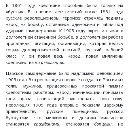
В 1861 году крестьяне способны были только на
«бунты». В течение десятилетий после 1861 года
русские революционеры, геройски стремясь поднять
народ на борьбу, оставались одинокими и гибли под
ударами самодержавия. К 1905 году окреп и вырос в
долголетней стачечной борьбе, в долголетней работе
пропаганды, агитации, организации, которая велась
социал-демократической партией, русский рабочий
класс. И он повел весь народ, повел миллионы
крестьянства
на революцию.
Царское самодержавие было надломано революцией
1905 года. Эта революция впервые создала в России из
толпы мужиков, придавленных проклятой памяти
крепостным рабством, народ, начинающий понимать
свои права, начинающий чувствовать свою силу.
Революция 1905 года впервые показала царскому
правительству, русским помещикам, русской
буржуазии, что миллионы и десятки миллионов
становятся
гражданами
, становятся
борцами
, не