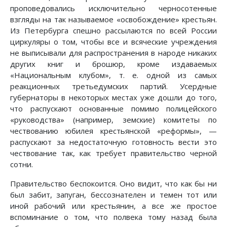
проповедовались исключительно черносотенные
взгляды на так называемое «освобождение» крестьян.
Из Петербурга спешно рассылаются по всей России
циркуляры о том, чтобы все и всяческие учреждения
не выписывали для распространения в народе никаких
других книг и брошюр, кроме издаваемых
«Национальным клубом», т. е. одной из самых
реакционных третьедумских партий. Усердные
губернаторы в некоторых местах уже дошли до того,
что распускают основанные помимо полицейского
«руководства» (например, земские) комитеты по
чествованию юбилея крестьянской «реформы», —
распускают за недостаточную готовность вести это
чествование так, как требует правительство черной
сотни.
Правительство беспокоится. Оно видит, что как бы ни
был забит, запуган, бессознателен и темен тот или
иной рабочий или крестьянин, а все же простое
вспоминание о том, что полвека тому назад была