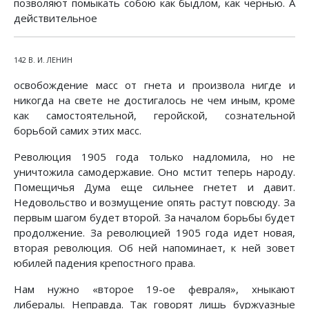
позволяют помыкать собою как быдлом, как чернью. А
действительное
142 В. И. ЛЕНИН
освобождение масс от гнета и произвола нигде и
никогда на свете не достигалось не чем иным, кроме
как самостоятельной, геройской, сознательной
борьбой самих этих масс.
Революция 1905 года только надломила, но не
уничтожила самодержавие. Оно мстит теперь народу.
Помещичья Дума еще сильнее гнетет и давит.
Недовольство и возмущение опять растут повсюду. За
первым шагом будет второй. За началом борьбы будет
продолжение. За революцией 1905 года идет новая,
вторая революция. Об ней напоминает, к ней зовет
юбилей падения крепостного права.
Нам нужно «второе 19-ое февраля», хныкают
либералы. Неправда. Так говорят лишь буржуазные