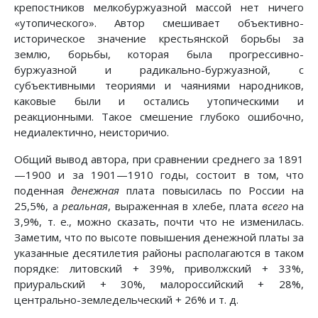
крепостников мелкобуржуазной массой нет ничего
«утопического». Автор смешивает объективно-
историческое значение крестьянской борьбы за
землю, борьбы, которая была прогрессивно-
буржуазной и радикально-буржуазной, с
субъективными теориями и чаяниями народников,
каковые были и остались утопическими и
реакционными. Такое смешение глубоко ошибочно,
недиалектично, неисторичио.
Общий вывод автора, при сравнении среднего за 1891
—1900 и за 1901—1910 годы, состоит в том, что
поденная
денежная
плата повысилась по России на
25,5%, а
реальная
, выраженная в хлебе, плата
всего
на
3,9%, т. е., можно сказать, почти что не изменилась.
Заметим, что по высоте повышения денежной платы за
указанные десятилетия районы располагаются в таком
порядке: литовский + 39%, приволжский + 33%,
приуральский + 30%, малороссийский + 28%,
центрально-земледельческий + 26% и т. д.