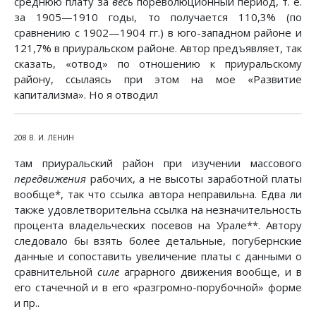
среднюю плату за
весь
пореволюционный период, т. е.
за 1905—1910 годы, то получается 110,3% (по
сравнению с 1902—1904 гг.) в юго-западном районе и
121,7% в приуральском районе. Автор предъявляет, так
сказать, «отвод» по отношению к приуральскому
району, ссылаясь при этом на мое «Развитие
капитализма». Но я отводил
208 В. И. ЛЕНИН
там приуральский район при изучении массового
передвижения
рабочих, а не высоты заработной платы
вообще*, так что ссылка автора неправильна. Едва ли
также удовлетворительна ссылка на незначительность
процента владельческих посевов на Урале**. Автору
следовало бы взять более детальные, погубернские
данные и сопоставить увеличение платы с данными о
сравнительной
силе
аграрного движения вообще, и в
его стачечной и в его «разгромно-порубочной» форме
и пр..