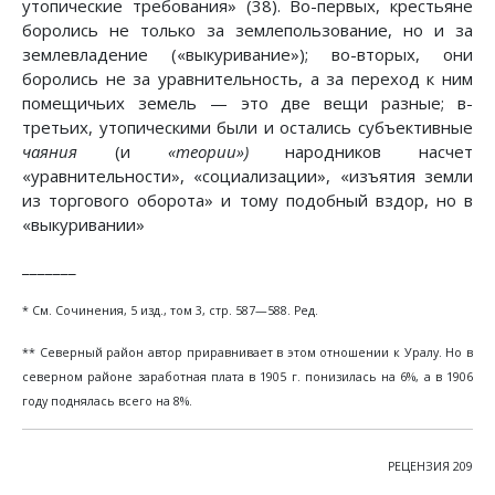
утопические требования» (38). Во-первых, крестьяне
боролись не только за землепользование, но и за
землевладение («выкуривание»); во-вторых, они
боролись не за уравнительность, а за переход к ним
помещичьих земель — это две вещи разные; в-
третьих, утопическими были и остались субъективные
чаяния
(и
«теории»)
народников насчет
«уравнительности», «социализации», «изъятия земли
из торгового оборота» и тому подобный вздор, но в
«выкуривании»
_______
* См. Сочинения, 5 изд., том 3, стр. 587—588. Ред.
** Северный район автор приравнивает в этом отношении к Уралу. Но в
северном районе заработная плата в 1905 г. понизилась на 6%, а в 1906
году поднялась всего на 8%.
РЕЦЕНЗИЯ 209