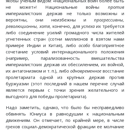
якобы ученым видом: «национальных войн более быть
не может»! Национальные войны
против
империалистских держав не только возможны и
вероятны, они неизбежны и
прогрессивны,
революционны, хотя,
конечно, для
успеха
их требуется
либо соединение усилий громадного числа жителей
угнетенных стран (сотни миллионов в взятом нами
примере Индии и Китая), либо
особо
благоприятное
сочетание условий интернационального положения
(например, парализованность вмешательства
империалистских держав их обессилением, их войной,
их антагонизмом и т. п.), либо
одновременное
восстание
пролетариата одной из крупных держав против
буржуазии (этот последний в нашем перечне случай
является первым с точки зрения желательного и
выгодного для победы пролетариата).
Надо заметить, однако, что было бы несправедливо
обвинять Юниуса в равнодушии к национальным
движениям. Он отмечает, по крайней мере, в числе
грехов социал-демократической фракции ее молчание