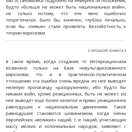
Мы остановились подробно на неверности положения,
будто «больше не может быть национальных войн»,
не только потому, что оно явно ошибочно
теоретически. Было бы, конечно, глубоко печально,
если бы «левые» стали проявлять беззаботность к
теории марксизма
О БРОШЮРЕ ЮНИУСА 9
в такое время, когда создание III Интернационала
возможно только на базе невульгаризованного
марксизма. Но и в практически-политическом
отношении эта ошибка очень вредна: из нее выводят
нелепую пропаганду «разоружения», ибо будто бы
никаких войн, кроме реакционных, быть не может; из
нее выводят еще более нелепое и прямо реакционное
равнодушие к национальным движениям. Такое
равнодушие становится шовинизмом, когда члены
европейских «великих» наций, т. е. наций, угнетающих
массу мелких и колониальных народов, заявляют с