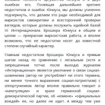
ошибках его. Посвящая дальнейшее критике
недостатков и ошибок Юниуса, мы должны усиленно
подчеркнуть, что делаем это ради необходимой для
марксистов самокритики и всесторонней проверки
взглядов, которые должны послужить идейной базой
III Интернационала. Брошюра Юниуса в общем и
целом — прекрасная марксистская работа, и вполне
возможно, что ее недостатки носят до известной
степени случайный характер.
Главным недостатком брошюры Юниуса и прямым
шагом назад по сравнению с легальным (хотя и
запрещенным тотчас после выхода) журналом
«Интернационал» является умолчание о связи социал-
шовинизма (автор не употребляет ни этого термина,
ни менее точного выражения социал-патриотизм) с
оппортунизмом. Автор вполне правильно говорит о
«капитуляции» и крахе германской социал-
демократической партии, об «измене» «официальных
вождей» ее, но далее не идет. А между тем уже