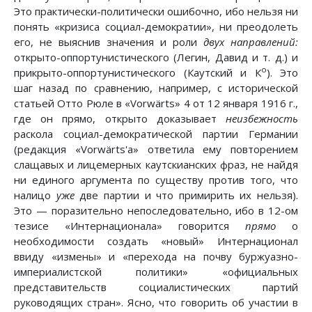
Это практически-политически ошибочно, ибо нельзя ни
понять «кризиса социал-демократии», ни преодолеть
его, не выяснив значения и роли
двух направлений:
открыто-оппортунистического (Легин, Давид и т. д.) и
о
прикрыто-оппортунистического (Каутский и К
). Это
шаг назад по сравнению, например, с исторической
статьей Отто Рюле в «Vorwärts» 4 от 12 января 1916 г.,
где он прямо, открыто доказывает
неизбежность
раскола социал-демократической партии Германии
(редакция «Vorwärts'a» ответила ему повторением
слащавых и лицемерных каутскианских фраз, не найдя
ни единого аргумента по существу против того, что
налицо
уже
две партии и что примирить их нельзя).
Это — поразительно непоследовательно, ибо в 12-ом
тезисе «Интернационала» говорится
прямо
о
необходимости создать «новый» Интернационал
ввиду «измены» и «перехода на почву буржуазно-
империалистской политики» «официальных
представительств социалистических партий
руководящих стран». Ясно, что говорить об участии в