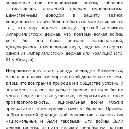
возможные при империализме войны, забвение
национальных движений
против
империализма.
Единственным доводом в защиту тезиса:
«национальных войн больше быть не может» является
тот, что мир поделен между горсткой «великих»
империалистских держав, что поэтому всякая война,
хотя бы она была вначале национальной,
превращается
в империалистскую, задевая интересы
одной из империалистских держав или коалиций (стр.
81 у Юниуса).
Неправильность этого довода очевидна. Разумеется,
основное положение марксистской диалектики состоит
в том, что все грани в природе и в обществе условны и
подвижны, что нет
ни одного
явления, которое бы не
могло, при известных условиях, превратиться в свою
противоположность. Национальная война
может
превратиться в империалистскую
и обратно.
Пример:
войны великой французской революции начались как
национальные и были таковыми. Эти войны были
революционны: защита великой революции против