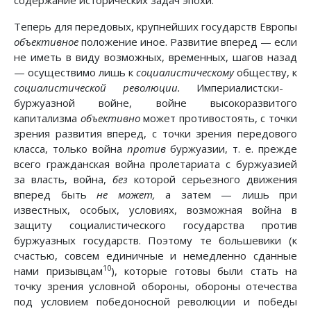
содержание исторических задач эпохи.
Теперь для передовых, крупнейших государств Европы
объективное
положение иное. Развитие вперед — если
не иметь в виду возможных, временных, шагов назад
— осуществимо лишь к
социалистическому
обществу, к
социалистической революции.
Империалистски-
буржуазной войне, войне высокоразвитого
капитализма
объективно
может противостоять, с точки
зрения развития вперед, с точки зрения передового
класса, только война
против
буржуазии, т. е. прежде
всего гражданская война пролетариата с буржуазией
за власть, война,
без
которой серьезного движения
вперед быть
не может,
а затем — лишь при
известных, особых, условиях, возможная война в
защиту социалистического государства против
буржуазных государств. Поэтому те большевики (к
счастью, совсем единичные и немедленно сданные
10
нами призывцам
), которые готовы были стать на
точку зрения условной обороны, обороны отечества
под условием победоносной революции и победы