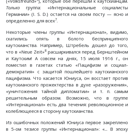
(«Volksfreund»
), которые обе перешли к каутскианцам.
Только
группа: «Интернациональные социалисты
Германии» (I. S. D.) остается на своем посту — ясно и
7
определенно для всех
.
Некоторые члены группы «Интернационал», видимо,
скатились опять в болото беспринципного
каутскианства. Например, Штребель дошел до того,
8
что в «Neue Zeit»
расшаркивался перед Бернштейном
и Каутским! А совсем на днях, 15 июля 1916 г., он
поместил в газетах статью «Пацифизм и социал-
демократия» с защитой пошлейшего каутскианского
пацифизма. Что касается Юниуса, он восстает против
каутскианского прожектерства в духе «разоружения»,
«уничтожения тайной дипломатии» и т. п. самым
решительным образом. Возможно, что в группе
«Интернационал» есть два течения: революционное и
колеблющееся в сторону каутскианства.
Из ошибочных положений Юниуса первое закреплено
в 5-ом тезисе группы «Интернационал»: «... В эпоху