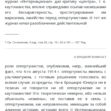
журнал «Интернационал» дал критику «центра», т. е.
каутскианства, вполне справедливо осыпав насмешками
его бесхарактерность, проституирование им
марксизма, лакейство перед оппортунистами. И тот же
журнал
начал
разоблачение действительной
________
* См. Сочинения, 5 изд., том 26, стр. 13—23 и 161 — 167. Ред.
О БРОШЮРЕ ЮНИУСА 3
роли оппортунистов, опубликовав, напр., важнейший
факт, что 4-го августа 1914 г. оппортунисты явились с
ультиматумом, с готовым решением голосовать во
всяком
случае
за
кредиты. Ни в брошюре Юниуса ни в
тезисах
не
говорится ни об оппортунизме ни о
каутскианстве! Это теоретически неверно, ибо нельзя
объяснить
«измены», не поставив ее в связь с
оппортунизмом, как
направлением
, имеющим за собой
длинную историю, историю всего II Интернационала.