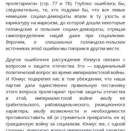
пролетариата» (стр. 77 и 78). Глубоко ошиблись бы,
следовательно, те, кто подумал бы, что все левые
немецкие социал-демократы впали в ту узость и
карикатуру на марксизм, до которой дошли некоторые
голландские и польские социал-демократы, отрицая
самоопределение наций даже при социализме.
Впрочем, о
специальных
голландско-польских
источниках
этой
ошибки мы говорим в другом месте.
Другое ошибочное рассуждение Юниуса связано с
вопросом о защите отечества. Это — кардинальный
политический вопрос во время империалистской войны.
И Юниус подкрепил нас в том убеждении, что наша
партия дала единственно правильную постановку
этого вопроса: пролетариат против защиты отечества
в этой, империалистской войне
ввиду
ее
грабительского, рабовладельческого, реакционного
характера,
ввиду
возможности и необходимости
противопоставить ей (и стремиться превратить ее в)
гражданскую войну за социализм. Юниус же, с одной
стороны, прекрасно вскрыл империалистский характер