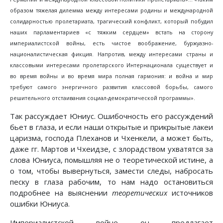
образом тяжелая дилемма между интересами родины и международной
солидарностью пролетариата, трагический конфликт, который побудил
наших парламентариев «с тяжким сердцем» встать на сторону
империалистской войны, есть чистое воображение, буржуазно-
националистическая фикция. Напротив, между интересами страны и
классовыми интересами пролетарского Интернационала существует и
во время войны и во время мира полная гармония: и война и мир
требуют самого энергичного развития классовой борьбы, самого
решительного отстаивания социал-демократической программы».
Так рассуждает Юниус. Ошибочность его рассуждений
бьет в глаза, и если наши открытые и прикрытые лакеи
царизма, господа Плеханов и Чхенкели, а может быть,
даже гг. Мартов и Чхеидзе, с злорадством ухватятся за
слова Юниуса, помышляя не о теоретической истине, а
о том, чтобы вывернуться, замести следы, набросать
песку в глаза рабочим, то нам надо остановиться
подробнее на выяснении
теоретических
источников
ошибки Юниуса.
Империалистской войне он предлагает