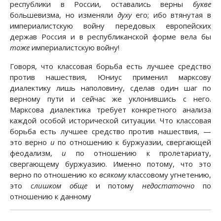
республики в России, оставались верны
букве
большевизма, но изменяли
духу
его; ибо втянутая в
империалистскую войну передовых европейских
держав Россия и в республиканской форме вела бы
тоже
империалистскую войну!
Говоря, что классовая борьба есть лучшее средство
против нашествия, Юниус применил марксову
диалектику лишь наполовину, сделав один шаг по
верному пути и сейчас же уклонившись с него.
Марксова диалектика требует конкретного анализа
каждой особой исторической ситуации. Что классовая
борьба есть лучшее средство против нашествия, —
это верно
и
по отношению к буржуазии, свергающей
феодализм,
и
по отношению к пролетариату,
свергающему буржуазию. Именно потому, что это
верно по отношению ко
всякому
классовому угнетению,
это
слишком обще
и потому
недостаточно
по
отношению к данному