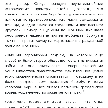
этот довод, Юниус приводит поучительнейшие
исторические примеры, чтобы доказать, что
«нашествие и классовая борьба в буржуазной истории
являются не противоречием, как гласит официальная
легенда, а одно является средством и проявлением
другого». Примеры: Бурбоны во Франции вызывали
иностранное нашествие против якобинцев, буржуа в
1871 г. — против Коммуны. Маркс писал в «Гражданской
войне во Франции»:
«Высший героический подъем, на который еще
способно было старое общество, есть национальная
война, и она оказывается теперь чистейшим
мошенничеством правительства; единственной целью
этого мошенничества оказывается — отодвинуть на
более позднее время классовую борьбу, и когда
классовая борьба вспыхивает пламенем гражданской
9
войны, мошенничество разлетается в прах»
.
«Классическим примером всех времен является, — пишет Юниус,
ссылаясь на 1793 год, — великая французская революция». Изо всего