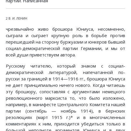
партии. Написанная
2 В. И. ЛЕНИН
чрезвычайно живо брошюра Юниуса, несомненно,
сыграла и сыграет крупную роль в борьбе против
перешедшей на сторону буржуазии и юнкеров бывшей
социал-демократической партии Германии, и мы от
всей души приветствуем автора.
Русскому читателю, который знаком с социал-
демократической литературой, напечатанной по-
русски за границей в 1914—1916 гг., брошюра Юниуса
не дает принципиально ничего нового. Когда читаешь
эту брошюру, сопоставляя с аргументами немецкого
революционного марксиста то, что было изложено,
например, в манифесте Центрального Комитета нашей
партии (сентябрь — ноябрь 1914), в бернских
резолюциях (март 1915 г.)* и в многочисленных
комментариях к ним, приходится убедиться только в
большой неполноте аргументов Юниуса и в двух