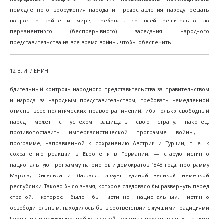
немедленного вооружения народа и предоставления народу решать
вопрос о войне и мире; требовать со всей решительностью
перманентного (беспрерывного) заседания народного
представительства на все время войны, чтобы обеспечить
12 В. И. ЛЕНИН
бдительный контроль народного представительства за правительством
и народа за народным представительством; требовать немедленной
отмены всех политических правоограничений, ибо только свободный
народ может с успехом защищать свою страну; наконец,
противопоставить империалистической программе войны, —
программе, направленной к сохранению Австрии и Турции, т. е. к
сохранению реакции в Европе и в Германии, — старую истинно
национальную программу патриотов и демократов 1848 года, программу
Маркса, Энгельса и Лассаля: лозунг единой великой немецкой
республики. Таково было знамя, которое следовало бы развернуть перед
страной, которое было бы истинно национальным, истинно
освободительным, находилось бы в соответствии с лучшими традициями
Германии и международной классовой политики пролетариата»... «Таким