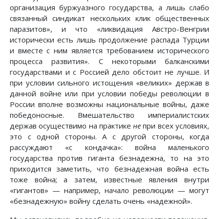
организация буржуазного государства, а лишь слабо
связанный синдикат нескольких клик общественных
паразитов», и что «ликвидация Австро-Венгрии
исторически есть лишь продолжение распада Турции
и вместе с ним является требованием исторического
процесса развития». С некоторыми балканскими
государствами и с Россией дело обстоит не лучше. И
при условии сильного истощения «великих» держав в
данной войне или при условии победы революции в
России вполне возможны национальные войны, даже
победоносные. Вмешательство империалистских
держав осуществимо на практике
не
при всех условиях,
это с одной стороны. А с другой стороны, когда
рассуждают «с кондачка»: война маленького
государства против гиганта безнадежна, то на это
приходится заметить, что безнадежная война есть
тоже война; а затем, известные явления внутри
«гигантов» — например, начало революции — могут
«безнадежную» войну сделать очень «надежной».