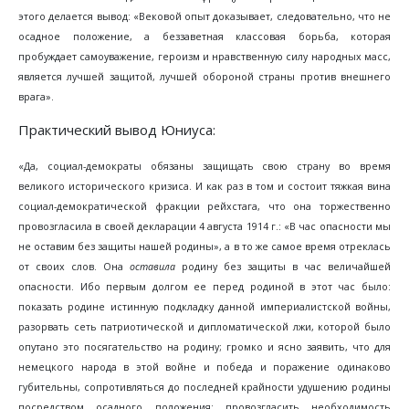
этого делается вывод: «Вековой опыт доказывает, следовательно, что не
осадное положение, а беззаветная классовая борьба, которая
пробуждает самоуважение, героизм и нравственную силу народных масс,
является лучшей защитой, лучшей обороной страны против внешнего
врага».
Практический вывод Юниуса:
«Да, социал-демократы обязаны защищать свою страну во время
великого исторического кризиса. И как раз в том и состоит тяжкая вина
социал-демократической фракции рейхстага, что она торжественно
провозгласила в своей декларации 4 августа 1914 г.: «В час опасности мы
не оставим без защиты нашей родины», а в то же самое время отреклась
от своих слов. Она
оставила
родину без защиты в час величайшей
опасности. Ибо первым долгом ее перед родиной в этот час было:
показать родине истинную подкладку данной империалистской войны,
разорвать сеть патриотической и дипломатической лжи, которой было
опутано это посягательство на родину; громко и ясно заявить, что для
немецкого народа в этой войне и победа и поражение одинаково
губительны, сопротивляться до последней крайности удушению родины
посредством осадного положения; провозгласить необходимость