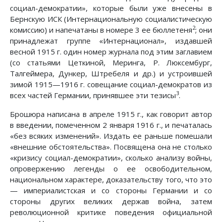
социал-демократии», которые были уже внесены в
Бернскую ИСК (Интернациональную социалистическую
2
комиссию) и напечатаны в номере 3 ее бюллетеня
; они
принадлежат группе «Интернационал», издавшей
весной 1915 г. один номер журнала под этим заглавием
(со статьями Цеткиной, Меринга, Р. Люксембург,
Талгеймера, Дункер, Штребеля и др.) и устроившей
зимой 1915—1916 г. совещание социал-демократов из
3
всех частей Германии, принявшее эти тезисы
.
Брошюра написана в апреле 1915 г., как говорит автор
в введении, помеченном 2 января 1916 г., и печаталась
«без всяких изменений». Издать ее раньше помешали
«внешние обстоятельства». Посвящена она не столько
«кризису социал-демократии», сколько анализу войны,
опровержению легенды о ее освободительном,
национальном характере, доказательству того, что это
— империалистская и со стороны Германии и со
стороны других великих держав война, затем
революционной критике поведения официальной