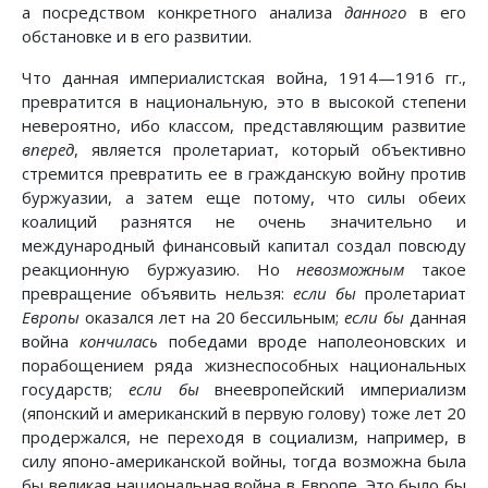
а посредством конкретного анализа
данного
в его
обстановке и в его развитии.
Что данная империалистская война, 1914—1916 гг.,
превратится в национальную, это в высокой степени
невероятно, ибо классом, представляющим развитие
вперед
, является пролетариат, который объективно
стремится превратить ее в гражданскую войну против
буржуазии, а затем еще потому, что силы обеих
коалиций разнятся не очень значительно и
международный финансовый капитал создал повсюду
реакционную буржуазию. Но
невозможным
такое
превращение объявить нельзя:
если бы
пролетариат
Европы
оказался лет на 20 бессильным;
если бы
данная
война
кончилась
победами вроде наполеоновских и
порабощением ряда жизнеспособных национальных
государств;
если бы
внеевропейский империализм
(японский и американский в первую голову) тоже лет 20
продержался, не переходя в социализм, например, в
силу японо-американской войны, тогда возможна была
бы великая национальная война в Европе. Это было бы