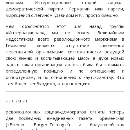
«новом» Интернационале старой социал-
демократической партии Германии или партии,
0
мирящейся с Легином, Давидом и К
, просто смешно.
Чем объясняется этот шаг назад группы
«Интернационал», мы не знаем. Величайшим
недостатком всего революционного марксизма в
Германии является отсутствие сплоченной
нелегальной организации, систематически ведущей
свою линию и воспитывающей массы в духе новых
задач: такая организация должна была бы занимать
определенную позицию и по отношению к
оппортунизму и по отношению к каутскианству. Это
тем более необходимо, что у немецких
4 В. И. ЛЕНИН
революционных социал-демократов отняты теперь
две последних ежедневных газеты: бременская
5
(«Bremer Bürger-Zeitung»
) и брауншвейгская
6