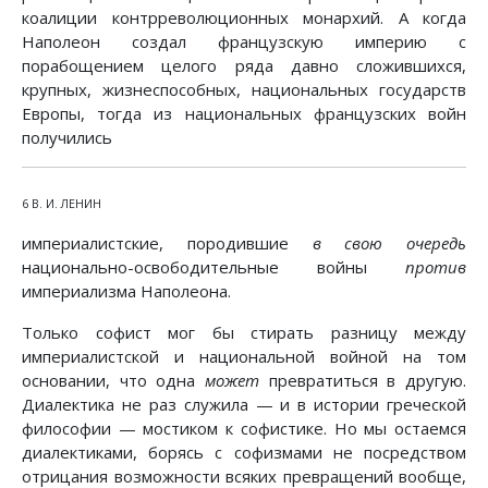
коалиции контрреволюционных монархий. А когда
Наполеон создал французскую империю с
порабощением целого ряда давно сложившихся,
крупных, жизнеспособных, национальных государств
Европы, тогда из национальных французских войн
получились
6 В. И. ЛЕНИН
империалистские, породившие
в свою очередь
национально-освободительные войны
против
империализма Наполеона.
Только софист мог бы стирать разницу между
империалистской и национальной войной на том
основании, что одна
может
превратиться в другую.
Диалектика не раз служила — и в истории греческой
философии — мостиком к софистике. Но мы остаемся
диалектиками, борясь с софизмами не посредством
отрицания возможности всяких превращений вообще,