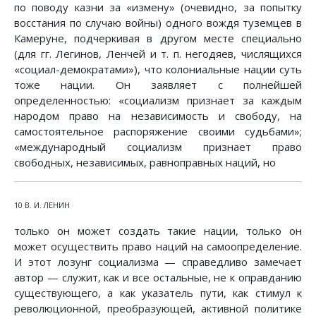
по поводу казни за «измену» (очевидно, за попытку
восстания по случаю войны) одного вождя туземцев в
Камеруне, подчеркивая в другом месте специально
(для гг. Легинов, Ленчей и т. п. негодяев, числящихся
«социал-демократами»), что колониальные нации суть
тоже нации. Он заявляет с полнейшей
определенностью: «социализм признает за каждым
народом право на независимость и свободу, на
самостоятельное распоряжение своими судьбами»;
«международный социализм признает право
свободных, независимых, равноправных наций, но
10 В. И. ЛЕНИН
только он может создать такие нации, только он
может осуществить право наций на самоопределение.
И этот лозунг социализма — справедливо замечает
автор — служит, как и все остальные, не к оправданию
существующего, а как указатель пути, как стимул к
революционной, преобразующей, активной политике