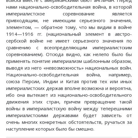
войска вместе с американскими бьют англичан. Перед
нами национально-освободительная война, в которой
империалистское соревнование является
привходящим, не имеющим серьезного значения,
элементом, — обратное тому, что мы видим в войне
1914—1916 гг. (национальный элемент в австро-
сербской войне не имеет серьезного значения по
сравнению с всеопределяющим империалистским
соревнованием). Отсюда видно, как нелепо было бы
применять понятие империализм шаблонным образом,
выводя из него «невозможность» национальных войн.
Национально-освободительная война, например,
союза Персии, Индии и Китая против тех или иных
империалистских держав вполне возможна и вероятна,
ибо она вытекает из национально-освободительного
движения этих стран, причем превращение такой
войны в империалистскую войну между теперешними
империалистскими державами будет зависеть от
очень многих конкретных обстоятельств, ручаться за
наступление которых было бы смешно.