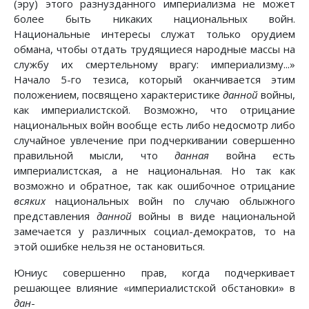
(эру) этого разнузданного империализма не может
более быть никаких национальных войн.
Национальные интересы служат только орудием
обмана, чтобы отдать трудящиеся народные массы на
службу их смертельному врагу: империализму...»
Начало 5-го тезиса, который оканчивается этим
положением, посвящено характеристике
данной
войны,
как империалистской. Возможно, что отрицание
национальных войн вообще есть либо недосмотр либо
случайное увлечение при подчеркивании совершенно
правильной мысли, что
данная
война есть
империалистская, а не национальная. Но так как
возможно и обратное, так как ошибочное отрицание
всяких
национальных войн по случаю облыжного
представления
данной
войны в виде национальной
замечается у различных социал-демократов, то на
этой ошибке нельзя не остановиться.
Юниус совершенно прав, когда подчеркивает
решающее влияние «империалистской обстановки» в
дан
-