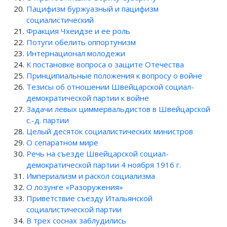
Пацифизм буржуазный и пацифизм
социалистический
Фракция Чхеидзе и ее роль
Потуги обелить оппортунизм
Интернационал молодежи
К постановке вопроса о защите Отечества
Принципиальные положения к вопросу о войне
Тезисы об отношении Швейцарской социал-
демократической партии к войне
Задачи левых циммервальдистов в Швейцарской
с.-д. партии
Целый десяток социалистических министров
О сепаратном мире
Речь на съезде Швейцарской социал-
демократической партии 4 ноября 1916 г.
Империализм и раскол социализма
О лозунге «Разоружения»
Приветствие съезду Итальянской
социалистической партии
В трех соснах заблудились