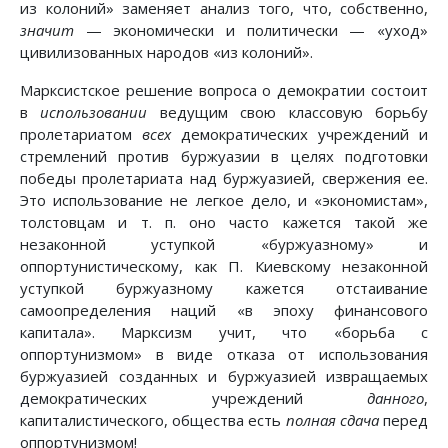
из колоний» заменяет анализ того, что, собственно,
значит
— экономически и политически — «уход»
цивилизованных народов «из колоний».
Марксистское решение вопроса о демократии состоит
в
использовании
ведущим свою классовую борьбу
пролетариатом
всех
демократических учреждений и
стремлений против буржуазии в целях подготовки
победы пролетариата над буржуазией, свержения ее.
Это использование не легкое дело, и «экономистам»,
толстовцам и т. п. оно часто кажется такой же
незаконной уступкой «буржуазному» и
оппортунистическому, как П. Киевскому незаконной
уступкой буржуазному кажется отстаивание
самоопределения наций «в эпоху финансового
капитала». Марксизм учит, что «борьба с
оппортунизмом» в виде отказа от использования
буржуазией созданных и буржуазией извращаемых
демократических учреждений
данного
,
капиталистического, общества есть
полная сдача
перед
оппортунизмом!