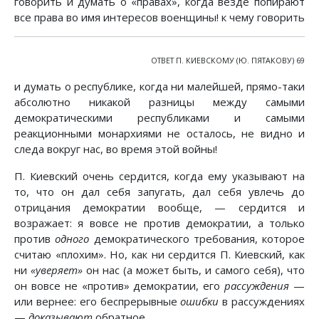
говорить и думать о «правах», когда везде попирают
все права во имя интересов военщины! к чему говорить
ОТВЕТ П. КИЕВСКОМУ (Ю. ПЯТАКОВУ) 69
и думать о республике, когда ни малейшей, прямо-таки
абсолютно никакой разницы между самыми
демократическими республиками и самыми
реакционными монархиями не осталось, не видно и
следа вокруг нас, во время этой войны!
П. Киевский очень сердится, когда ему указывают на
то, что он дал себя запугать, дал себя увлечь до
отрицания демократии вообще, — сердится и
возражает: я вовсе не против демократии, а только
против
одного
демократического требования, которое
считаю «плохим». Но, как ни сердится П. Киевский, как
ни
«уверяет»
он нас (а может быть, и самого себя), что
он вовсе не «против» демократии, его
рассуждения
—
или вернее: его беспрерывные
ошибки
в рассуждениях
—
доказывают
обратное.