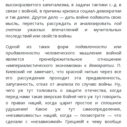
высокоразвитого капитализма, в задачи тактики с.-д. в
связи с войной, в причины кризиса социал-демократии
и так далее. Другое дело — дать войне
подавить
свою
мысль, перестать рассуждать и анализировать
под
гнетом
ужасных впечатлений и мучительных
последствий или свойств войны.
Одной из таких форм
подавленности
или
придавленности
человеческого мышления войной
является пренебрежительное отношение
«империалистического экономизма» к
демократии
. П.
Киевский не замечает, что красной нитью через все
его рассуждения проходит эта придавленность,
запуганность, отказ от анализа по случаю войны. Ну,
чего уж тут толковать о защите отечества, когда
перед нами такая зверская бойня! чего уж тут говорить
о правах наций, когда царит простое и сплошное
удушение! Какое уж тут самоопределение,
«независимость» наций, когда — посмотрите — что
сделали с «независимой» Грецией! к чему вообще