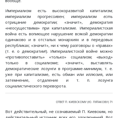
вообще.
Империализм есть высокоразвитой капитализм;
империализм прогрессивен; империализм
есть
отрицание демократии; «значит», демократия
«неосуществима» при капитализме. Империалистская
война есть вопиющее нарушение всякой демократии
одинаково и в отсталых монархиях и в передовых
республиках; «значит», ни к чему разговоры о «правах»
(т. е. о демократии!). Империалистской войне можно
«противопоставить» «только» социализм; «выход»
только в социализме; «значит», выставлять
демократические лозунги в программе-минимум, т. е.
уже при капитализме, есть обман или иллюзия, или
затемнение, отдаление и т. п. лозунга
социалистического переворота.
ОТВЕТ П. КИЕВСКОМУ (Ю. ПЯТАКОВУ) 71
Вот действительный, не сознаваемый П. Киевским, но
действительный источник всех его злоключений. Вот