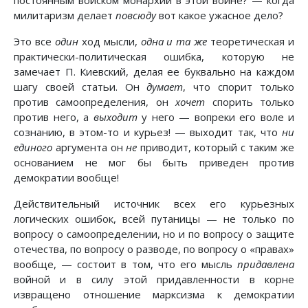
постоянным войском монархий в этой войне? — когда
милитаризм делает
повсюду
вот какое ужасное дело?
Это все
один
ход мысли,
одна и та же
теоретическая и
практически-политическая ошибка, которую не
замечает П. Киевский, делая ее буквально на каждом
шагу своей статьи. Он
думает
, что спорит только
против самоопределения, он
хочет
спорить только
против него, а
выходит
у него — вопреки его воле и
сознанию, в этом-то и курьез! — выходит так, что
ни
единого
аргумента он
не
приводит, который с таким же
основанием не мог бы быть приведен против
демократии вообще!
Действительный источник всех его курьезных
логических ошибок, всей путаницы — не только по
вопросу о самоопределении, но и по вопросу о защите
отечества, по вопросу о разводе, по вопросу о «правах»
вообще, — состоит в том, что его мысль
придавлена
войной и в силу этой придавленности в корне
извращено отношение марксизма к демократии