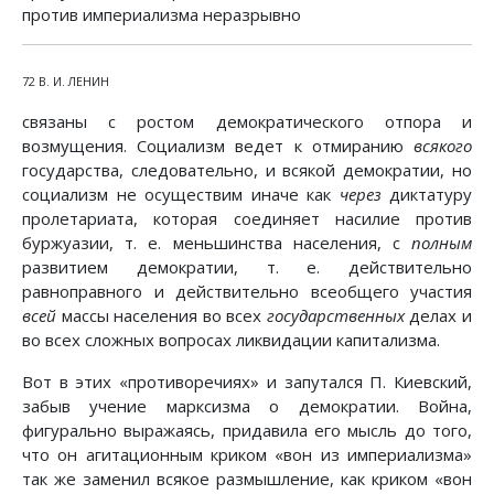
против империализма неразрывно
72 В. И. ЛЕНИН
связаны с ростом демократического отпора и
возмущения. Социализм ведет к отмиранию
всякого
государства, следовательно, и всякой демократии, но
социализм не осуществим иначе как
через
диктатуру
пролетариата, которая соединяет насилие против
буржуазии, т. е. меньшинства населения, с
полным
развитием демократии, т. е. действительно
равноправного и действительно всеобщего участия
всей
массы населения во всех
государственных
делах и
во всех сложных вопросах ликвидации капитализма.
Вот в этих «противоречиях» и запутался П. Киевский,
забыв учение марксизма о демократии. Война,
фигурально выражаясь, придавила его мысль до того,
что он агитационным криком «вон из империализма»
так же заменил всякое размышление, как криком «вон