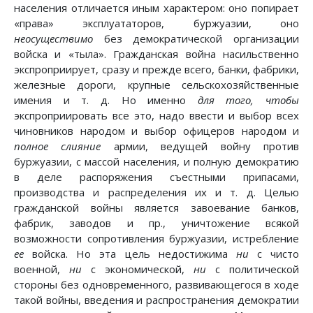
населения отличается иным характером: оно попирает
«права» эксплуататоров, буржуазии, оно
неосуществимо
без демократической организации
войска и «тыла». Гражданская война насильственно
экспроприирует, сразу и прежде всего, банки, фабрики,
железные дороги, крупные сельскохозяйственные
имения и т. д. Но именно
для того, чтобы
экспроприировать все это, надо ввести и выбор всех
чиновников народом и выбор офицеров народом и
полное слияние
армии, ведущей войну против
буржуазии, с массой населения, и полную демократию
в деле распоряжения съестными припасами,
производства и распределения их и т. д. Целью
гражданской войны является завоевание банков,
фабрик, заводов и пр., уничтожение всякой
возможности сопротивления буржуазии, истребление
ее
войска. Но эта цель недостижима
ни
с чисто
военной,
ни
с экономической,
ни
с политической
стороны без одновременного, развивающегося в ходе
такой войны, введения и распространения демократии