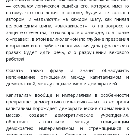
—
основная
логическая ошибка его, которая, именно
потому, что она лежит в основе, будучи не сознана
автором, и
«взрывает»
на каждом шагу, как гнилая
велосипедная шина, «выскакивает» то на вопросе о
защите отечества, то на вопросе о разводе, то в фразе
о «правах», в этой великолепной (по глубине презрения
к «правам» и по глубине непонимания дела) фразе:
не
о
правах будет идти речь,
а
о разрушении векового
рабства!
Сказать такую фразу и значит обнаружить
непонимание отношения между капитализмом и
демократией, между социализмом и демократией.
Капитализм вообще и империализм в особенности
превращает демократию в иллюзию — и в то же время
капитализм порождает демократические стремления в
массах, создает демократические учреждения,
обостряет антагонизм между отрицающим
демократию империализмом и стремящимися к
демократии массами. Свергнуть капитализм и