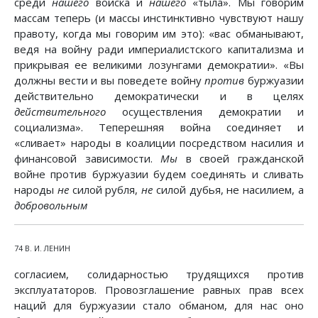
среди
нашего
войска и
нашего
«тыла». Мы говорим
массам теперь (и массы инстинктивно чувствуют нашу
правоту, когда мы говорим им это): «вас обманывают,
ведя на войну ради империалистского капитализма и
прикрывая ее великими лозунгами демократии». «Вы
должны вести и вы поведете войну
против
буржуазии
действительно демократически и в целях
действительного
осуществления демократии и
социализма». Теперешняя война соединяет и
«сливает» народы в коалиции посредством насилия и
финансовой зависимости.
Мы
в своей гражданской
войне против буржуазии будем соединять и сливать
народы
не
силой рубля,
не
силой дубья, не насилием, а
добровольным
74 В. И. ЛЕНИН
согласием, солидарностью трудящихся против
эксплуататоров. Провозглашение равных прав всех
наций для буржуазии стало обманом, для нас оно