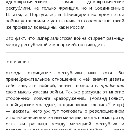
«демократические», самые демократические
республики, не только Франция, но и Соединенные
Штаты, и Португалия, и Швейцария во время этой
войны установили и устанавливают совершенно такой
же произвол военщины, как и Россия.
Это факт, что империалистская война стирает разницу
между республикой и монархией, но выводить
70 В. И. ЛЕНИН
отсюда отрицание республики или хотя бы
пренебрежительное отношение к ней значит давать
себя запугать войной, значит позволять
придавить
свою мысль ужасам войны. Так же рассуждают многие
сторонники лозунга «разоружения» (Роланд-Гольст,
44
швейцарские молодые, скандинавские «левые»
и пр.)
— дескать, чего уж тут толковать о революционном
использовании войска или милиции, когда, посмотрите,
есть ли разница между милицией республик и