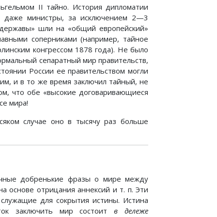
ьгельмом II тайно. История дипломатии
о, даже министры, за исключением 2—3
е державы» шли на «общий европейский»
лавными соперниками (например, тайное
линским конгрессом 1878 года). Не было
формальный сепаратный мир правительств,
стоянии России ее правительством могли
им, и в то же время заключил тайный, не
ом, что обе «высокие договаривающиеся
се мира!
сяком случае оно в тысячу раз больше
чные добренькие фразы о мире между
 основе отрицания аннексий и т. п. Эти
служащие для сокрытия истины. Истина
ыток заключить мир состоит
в дележе