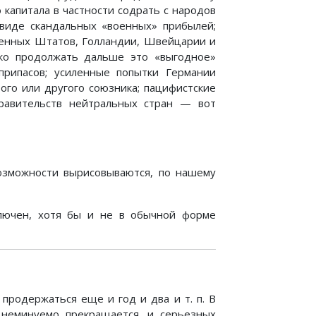
 капитала в частности содрать с народов
виде скандальных «военных» прибылей;
ненных Штатов, Голландии, Швейцарии и
гко продолжать дальше это «выгодное»
припасов; усиленные попытки Германии
того или другого союзника; пацифистские
правительств нейтральных стран — вот
озможности вырисовываются, по нашему
лючен, хотя бы и не в обычной форме
продержаться еще и год и два и т. п. В
 неминуемо прекращается, и серьезных