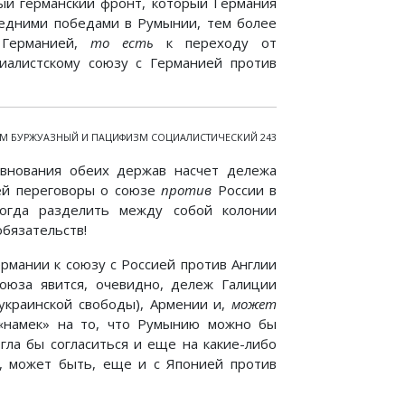
ый германский фронт, который Германия
ледними победами в Румынии, тем более
 Германией,
то есть
к переходу от
иалистскому союзу с Германией против
М БУРЖУАЗНЫЙ И ПАЦИФИЗМ СОЦИАЛИСТИЧЕСКИЙ 243
евнования обеих держав насчет дележа
ей переговоры о союзе
против
России в
тогда разделить между собой колонии
обязательств!
рмании к союзу с Россией против Англии
оюза явится, очевидно, дележ Галиции
украинской свободы), Армении и,
может
«намек» на то, что Румынию можно бы
гла бы согласиться и еще на какие-либо
а, может быть, еще и с Японией против