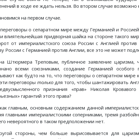
енений в ходе ее ждать нельзя. Во втором случае возможно
ановимся на первом случае.
 переговоры о сепаратном мире между Германией и Россией 
или влиятельнейшая придворная шайка на стороне такого мир
орот от империалистского союза России с Англией против
зу России с Германией против Англии, все это не может под
на Штюрмера Треповым, публичное заявление царизма, ч
знано всеми союзниками, создание Германией особого 
зывают как будто на то, что переговоры о сепаратном мире
 эти переговоры
только
для того, чтобы шантажировать Анг
едвусмысленного признания «прав» Николая Кровавого
рьезных» гарантий этого права?
 как главным, основным содержанием данной империалистс
мя главными империалистскими соперниками, тремя разбойни
его невероятного в таком предположении нет.
ругой стороны, чем больше вырисовывается для царизм