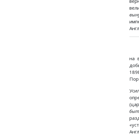
вер
вел
вын
имп
Анг
на 
доб
189
Пор
Уси
опр
(ца
быт
раз
«ус
Англ