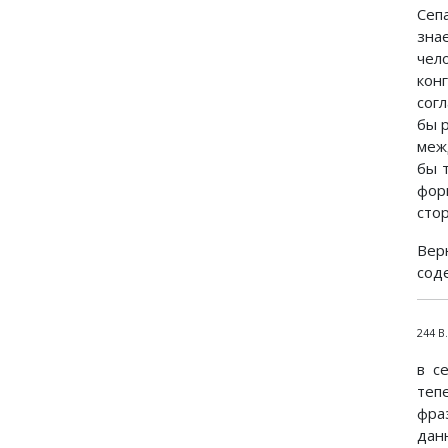
Сеп
зна
чел
кон
сог
бы 
меж
бы 
фор
сто
Вер
сод
244 В
в с
теп
фра
дан