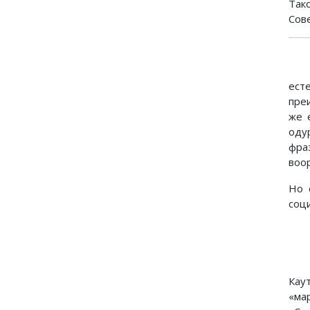
Так
Сов
ест
пре
же 
оду
фра
воор
Но 
соц
Кау
«ма