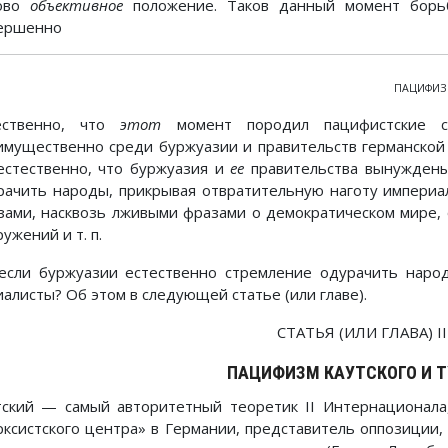
ово
объективное
положение. Таков данный момент борьб
ершенно
ПАЦИФИЗ
ественно, что
этот
момент породил пацифистские ст
имущественно среди буржуазии и правительств германской 
естественно, что буржуазия и
ее
правительства вынуждены 
рачить народы, прикрывая отвратительную наготу империа
зами, насквозь лживыми фразами о демократическом мире,
ужений и т. п.
если буржуазии естественно стремление одурачить народ
иалисты? Об этом в следующей статье (или главе).
СТАТЬЯ (ИЛИ ГЛАВА) II
ПАЦИФИЗМ КАУТСКОГО И Т
тский — самый авторитетный теоретик II Интернационала
рксистского центра» в Германии, представитель оппозиции,