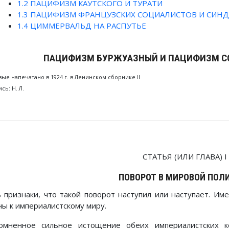
1.2
ПАЦИФИЗМ КАУТСКОГО И ТУРАТИ
1.3
ПАЦИФИЗМ ФРАНЦУЗСКИХ СОЦИАЛИСТОВ И СИН
1.4
ЦИММЕРВАЛЬД НА РАСПУТЬЕ
ПАЦИФИЗМ БУРЖУАЗНЫЙ И ПАЦИФИЗМ С
ые напечатано в 1924 г. в Ленинском сборнике II
сь: Η. Л.
СТАТЬЯ (ИЛИ ГЛАВА) I
ПОВОРОТ В МИРОВОЙ ПОЛ
ь признаки, что такой поворот наступил или наступает. Им
ны к империалистскому миру.
омненное сильное истощение обеих империалистских к