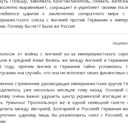
нуть Польшу, завоевать Константинополь, сломать железн
иколепно выравнивает, сокращает и укрепляет своими пос
уждается
царизм к заключению сепаратного мира с
ериалистского союза с Англией против Германии к импер
лии. Почему бы нет? Была же Россия
ПАЦИФИЗ
волосок от войны с Англией из-за империалистского сор
ычи в средней Азии! Велись же между Англией и Германи
8 году, причем Англия и Германия тайно условились 
тугалии «на случай», что она не исполнит своих финансовых 
ленное стремление руководящих империалистских кругов Ге
еделилось уже несколько месяцев тому назад. Основой с
ризму очень важно удушить центр украинской агитации и 
ь, Румынии!
Проскользнул же в одной немецкой газете 
делить между Австрией, Болгарией и Россией! Германия мо
тупочки» царизму лишь бы реализовать союз с Россией, 
ии.