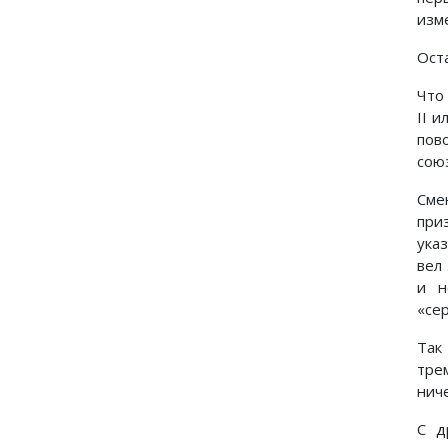
изм
Ост
Что
II 
пов
сою
Сме
при
ука
вел
и н
«се
Так
тре
нич
С д