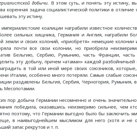
ериалистской добычи.
В этом суть, и понять эту истину, вы
ова коренная задача социалистической политики в отличие 
ушевать эту истину.
 империалистские коалиции награбили известное количест
более сильных хищника, Германия и Англия, награбили бо
ей земли и своих колоний, «приобретя» немецкие колонии 
еряла почти все свои колонии, но приобрела неизмери
ватив Бельгию, Сербию, Румынию, часть Франции, часть
делить эту добычу, причем «атаман» каждой разбойничьей ш
наградить в той или иной мере своих союзников, которые
пени Италии, особенно много потеряли. Самые слабые союзн
лиции раздавлены Бельгия, Сербия, Черногория, Румыния, 
ть Месопотамии.
сих пор добыча Германии несомненно и очень значительно
мания победила, оказавшись неизмеримо сильнее, чем кт
ятно поэтому, что Германии выгодно было бы заключить мир
еще, в наивыгоднейшем мыслимом для него (хотя и не оч
ший запас рекрутов и т. п.