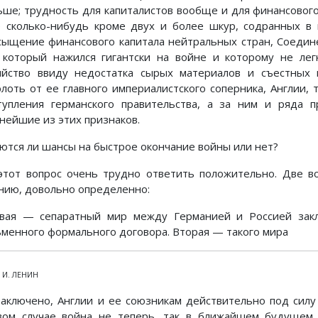
ьше; трудность для капиталистов вообще и для финансового
 сколько-нибудь кроме двух и более шкур, содранных в 
сыщение финансового капитала нейтральных стран, Соеди
, который нажился гигантски на войне и которому не ле
яйство ввиду недостатка сырых материалов и съестных 
олоть от ее главного империалистского соперника, Англии, 
тупления германского правительства, а за ним и ряда 
внейшие из этих признаков.
ются ли шансы на быстрое окончание войны или нет?
этот вопрос очень трудно ответить положительно. Две в
нию, довольно определенно:
вая — сепаратный мир между Германией и Россией зак
ьменного формального договора. Вторая — такого мира
. И. ЛЕНИН
заключено, Англии и ее союзникам действительно под силу 
вом случае война не теперь, так в ближайшем будущем