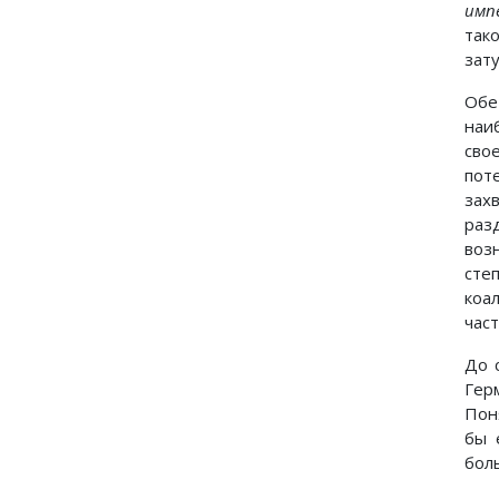
имп
так
зат
Обе
наи
сво
пот
зах
раз
воз
сте
коа
час
До 
Гер
Пон
бы 
боль