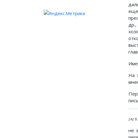
дал
еще
пре
др.
хоз
отк
выс
гла
Име
На 
мне
Пер
пис
242 В
не 
пер