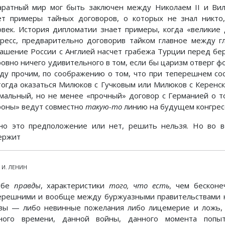
аратный мир мог быть заключен между Николаем II и Вил
ет примеры тайных договоров, о которых не знал никт
овек. История дипломатии знает примеры, когда «велики
гресс, предварительно договорив тайком главное между г
лашение России с Англией насчет грабежа Турции перед бер
ровно ничего удивительного в том, если бы царизм отверг 
ду прочим, по соображению о том, что при теперешнем со
тогда оказаться Милюков с Гучковым или Милюков с Керенск
мальный, но не менее «прочный» договор с Германией о т
роны» ведут совместно
такую-то
линию на будущем конгрес
но это предположение или нет, решить нельзя. Но во в
ержит
. И. ЛЕНИН
ебе
правды
, характеристики
того, что есть,
чем бесконе
ерешними и вообще между буржуазными правительствами на
зы — либо невинные пожелания либо лицемерие и ложь, 
ного времени, данной войны, данного момента поп