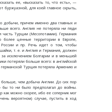
сказать ее, «высказать то, что есть», —
от буржуазной, для коей главное скрыть,
во добычи, причем именно два главных и
льше всего. Англия не потеряла ни пяди
и часть Турции (Месопотамии). Германия
мо более ценные территории в Европе,
 России и пр. Речь идет о том, чтобы
айки, т. е. и Англия и Германия, должен
, за исключением Болгарии и в меньшей
ики потеряли больше всего: в английской
в германской Турция потеряла Армению и
 больше, чем добыча Англии. До сих пор
о бы то ни было предполагал до войны.
 как можно скорее, ибо ее соперник мог
ень вероятном) случае, пустить в ход