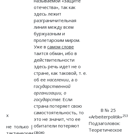
называемой «защите
отечества», так как
здесь лежит
разграничительная
линия между всем
буржуазным и
пролетарским миром.
Уже в
самом слове
таится обман, ибо в
действительности
здесь речь идет не о
стране, как таковой, т. е.
об ее
населении
, а о
г
осударственной
организации, о
государстве
. Если
страна потеряет свою
В № 25
самостоятельность, то
x
253
«Arbeiterpolitik»
это не значит, что ее
Подзаголовок:
обитатели потеряют
не только |
Теоретическое
свою
тактическим