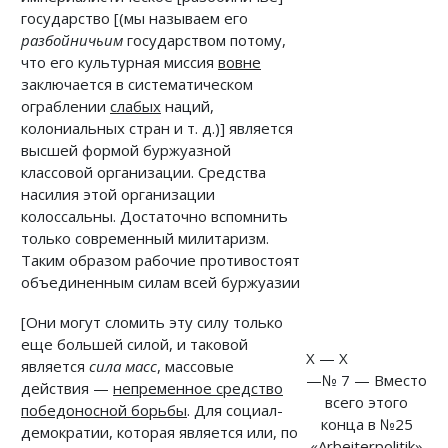
государство [(мы называем его
разбойничьим
государством потому,
что его культурная миссия
вовне
заключается в систематическом
ограблении
слабых
наций,
колониальных стран и т. д.)] является
высшей формой буржуазной
классовой организации. Средства
насилия этой организации
колоссальны. Достаточно вспомнить
только современный милитаризм.
Таким образом рабочие противостоят
объединенным силам всей буржуазии
[Они могут сломить эту силу только
еще большей силой, и таковой
X — X
является
сила масс
, массовые
—№ 7 — Вместо
действия —
непременное средство
всего этого
победоносной борьбы
. Для социал-
конца в №25
демократии, которая является или, по
«Arbeiterpolitik»