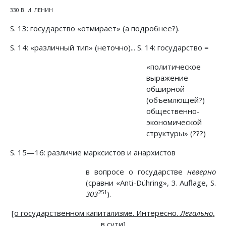
330 В. И. ЛЕНИН
S. 13: государство «отмирает» (а подробнее?).
S. 14: «различный тип» (неточно)... S. 14: государство =
«политическое
выражение
обширной
(объемлющей?)
общественно-
экономической
структуры» (???)
S. 15—16: различие марксистов и анархистов
в вопросе о государстве
неверно
(сравни «Anti-Dühring», 3. Auflage, S.
251
303
).
[о государственном капитализме. Интересно.
Легально
,
в сути]