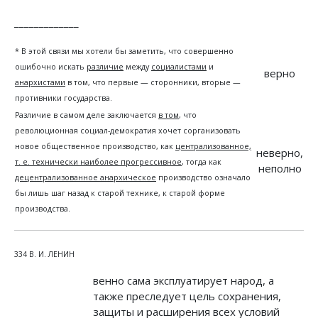
_____________
* В этой связи мы хотели бы заметить, что совершенно
ошибочно искать
различие
между
социалистами
и
верно
анархистами
в том, что первые — сторонники, вторые —
противники государства.
Различие в самом деле заключается
в том
, что
революционная социал-демократия хочет сорганизовать
новое общественное производство, как
централизованное,
неверно,
т. е. технически наиболее прогрессивное
, тогда как
неполно
децентрализованное анархическое
производство означало
бы лишь шаг назад к старой технике, к старой форме
производства.
334 В. И. ЛЕНИН
венно сама эксплуатирует народ, а
также преследует цель сохранения,
защиты и расширения всех условий