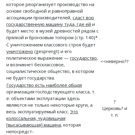
которое реорганизует производство на
основе свободной и равноправной
ассоциации производителей,
сдаст всю
государственную машину туда, где ей
и
будет место: в музей древностей рядом с
прялкой и бронзовым топором (стр. 140)* .
С уничтожением классового строя будет
уничтожено
(gesprengt) и его
политическое выражение —
государство
,
<<неверно??
и возникнет бесклассовое,
социалистическое общество, в котором
не будет государства.
Государство есть наиболее
общая
организация господствующего класса, т.
е. объектами эксплуатации здесь
?
являются не только некоторые круги, а
Церковь? и
весь эксплуатируемый класс.
Это
т. п.
колоссальная, чудовищная
[высасывающая] машина
, которая
непосредст-