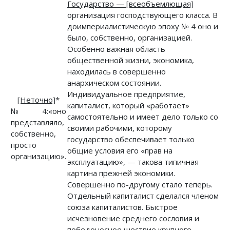
Государство — [всеобъемлющая]
организация господствующего класса. В
доимпериалистическую эпоху № 4 оно и
было, собственно, организацией.
Особенно важная область
общественной жизни, экономика,
находилась в совершенно
анархическом состоянии.
Индивидуальное предприятие,
[Неточно]
*
капиталист, который «работает»
№ 4:«оно
самостоятельно и имеет дело только со
представляло,
своими рабочими, которому
собственно,
государство обеспечивает только
просто
общие условия его «прав на
организацию».
эксплуатацию», — такова типичная
картина прежней экономики.
Совершенно по-другому стало теперь.
Отдельный капиталист сделался членом
союза капиталистов. Быстрое
исчезновение среднего сословия и
победоносное шествие крупного