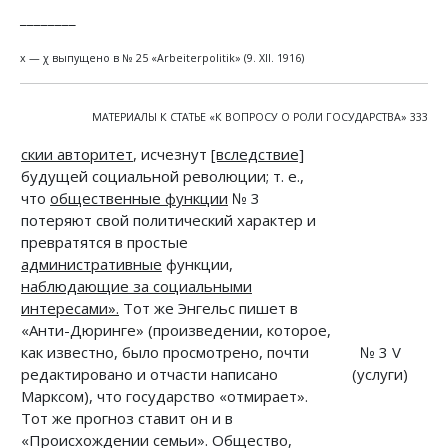
________
х — χ выпущено в № 25 «Arbeiterpolitik» (9. XII. 1916)
МАТЕРИАЛЫ К СТАТЬЕ «К ВОПРОСУ О РОЛИ ГОСУДАРСТВА» 333
скии авторитет
, исчезнут
[вследствие]
будущей социальной революции; т. е.,
что
общественные функции
№ 3
потеряют свой политический характер и
превратятся в простые
административные
функции,
наблюдающие за социальными
интересами».
Тот же Энгельс пишет в
«Анти-Дюринге» (произведении, которое,
как известно, было просмотрено, почти
№ 3 V
редактировано и отчасти написано
(услуги)
Марксом), что государство «отмирает».
Тот же прогноз ставит он и в
«Происхождении семьи». Общество,