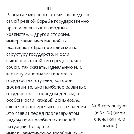
III
Развитие мирового хозяйства ведет к
самой резкой борьбе государственно-
организованных «народных
хозяйств». С другой стороны,
империалистические войны
оказывают обратное влияние на
структуру государств. И если
вышеописанный тип представляет
собой, так сказать,
идеальную № 6
картину
империалистического
государства, ступень, которой
достигли
только наиболее развитые
государства, то каждый день и, в
особенности, каждый день
войны
,
№ 6 «реальную»
влечет к расширению этого явления.
(в № 25) (явно
Это ставит перед пролетариатом
опечатка! ! или
задачу приспособления к новой
описка).
ситуации. Ясно, что
империалистическое [разбойничье]