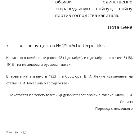
объявит единственно
«справедливую войну», войну
против господства капитала.
Нота-Бене
х------х = выпущено в № 25 «Arbeiterpolitik».
Написано в ноябре, не ранее 18 (1 декабря), и в декабре, не ранее 5 (18),
1916 г на немецком и русском языках
Впервые напечатано в 1933 г. в брошюре: В. И. Ленин «Замечания на
статьи Н. И. Бухарина о государстве»
Печатается по тексту газеты «Jugend-Internationale» с замечаниями В. И.
Ленина
Перевод с немецкого
________
* — Так! Ред.