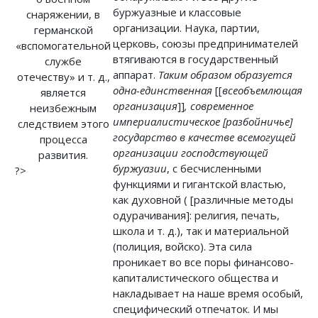
буржуазные и классовые
снаряжении, в
организации. Наука, партии,
германской
церковь, союзы предпринимателей
«вспомогательной
втягиваются в государственный
службе
аппарат.
Таким образом образуется
отечеству» и т. д.,
одна-единственная
[[
всеобъемлющая
является
организация
]]
, современное
неизбежным
империалистическое [разбойничье]
следствием этого
государство в качестве всемогущей
процесса
организации господствующей
развития.
буржуазии
, с бесчисленными
?>
функциями и гигантской властью,
как духовной ( [различные методы
одурачивания]: религия, печать,
школа и т. д.), так и материальной
(полиция, войско). Эта сила
проникает во все поры финансово-
капиталистического общества и
накладывает на наше время особый,
специфический отпечаток. И мы