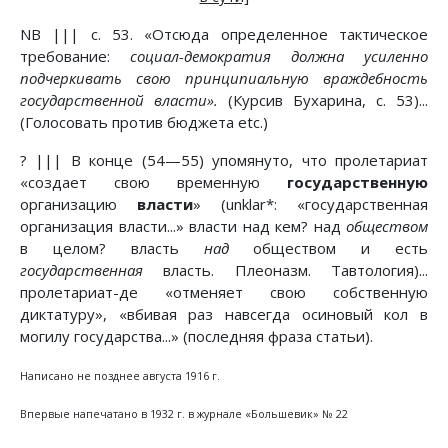
NB ||| с. 53. «Отсюда определенное тактическое
требование:
социал-демократия должна усиленно
подчеркивать свою принципиальную враждебность
государственной власти».
(Курсив Бухарина, с. 53)...
(Голосовать против бюджета etc.)
? ||| В конце (54—55) упомянуто, что пролетариат
«создает свою временную
государственную
организацию
власти
» (unklar*: «государственная
организация власти...» власти над кем? над
обществом
в целом? власть
над
обществом и есть
государственная
власть. Плеоназм. Тавтология)...
пролетариат-де «отменяет свою собственную
диктатуру», «вбивая раз навсегда осиновый кол в
могилу государства...» (последняя фраза статьи).
Написано не позднее августа 1916 г.
Впервые напечатано в 1932 г. в журнале «Большевик» № 22