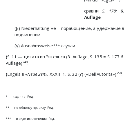
сравни
S. 178:
6.
Auflage
(β) Niederhaltung не = порабощение, а удержание в
подчинении...
(γ) Ausnahmsweise*** случаи...
{S. 11 — цитата из Энгельса (3. Auflage, S. 135 = S. 177 6.
249
Auflage)
.
250
{Engels в
«Neue Zeit»,
XXXII, 1, S. 32 (?) («Dell'Autorita»)
.
________
* — издание. Ред.
** — по общему правилу. Ред.
*** — в виде исключения. Ред.