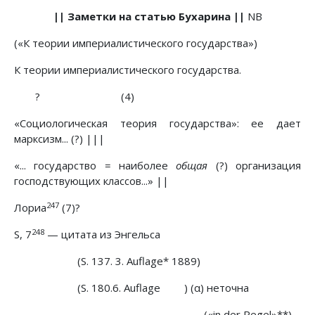
|| Заметки на статью Бухарина ||
NB
(«К теории империалистического государства»)
К теории империалистического государства.
?
.....................................
(4)
«Социологическая теория государства»: ее дает
марксизм... (?) |||
«... государство = наиболее
общая
(?) организация
господствующих классов...» ||
247
Лориа
(7)?
248
S, 7
— цитата из Энгельса
(S. 137. 3. Auflage* 1889)
(S. 180.6. Auflage
..........
) (α) неточна
(«in der Regel»**)