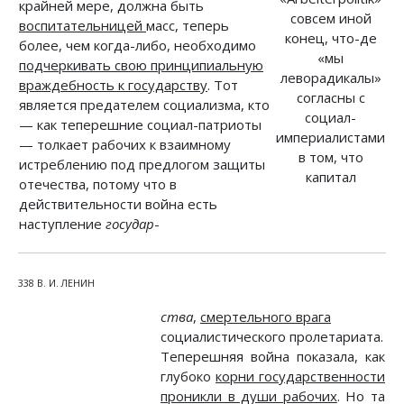
крайней мере, должна быть
совсем иной
воспитательницей
масс, теперь
конец, что-де
более, чем когда-либо, необходимо
«мы
подчеркивать свою принципиальную
леворадикалы»
враждебность к государству
. Тот
согласны с
является предателем социализма, кто
социал-
— как теперешние социал-патриоты
империалистами
— толкает рабочих к взаимному
в том, что
истреблению под предлогом защиты
капитал
отечества, потому что в
действительности война есть
наступление
государ
-
338 В. И. ЛЕНИН
ства
,
смертельного врага
социалистического пролетариата.
Теперешняя война показала, как
глубоко
корни государственности
проникли в души рабочих
. Но та