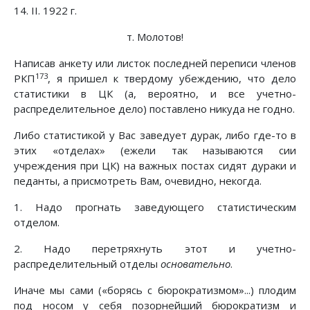
14. II. 1922 г.
т. Молотов!
Написав анкету или листок последней переписи членов
173
РКП
, я пришел к твердому убеждению, что дело
статистики в ЦК (а, вероятно, и все учетно-
распределительное дело) поставлено никуда не годно.
Либо статистикой у Вас заведует дурак, либо где-то в
этих «отделах» (ежели так называются сии
учреждения при ЦК) на важных постах сидят дураки и
педанты, а присмотреть Вам, очевидно, некогда.
1. Надо прогнать заведующего статистическим
отделом.
2. Надо перетряхнуть этот и учетно-
распределительный отделы
основательно
.
Иначе мы сами («борясь с бюрократизмом»...) плодим
под носом у себя позорнейший бюрократизм и