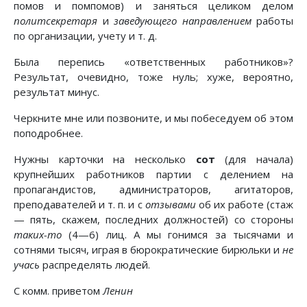
помов и помпомов) и заняться целиком делом
политсекретаря
и
заведующего направлением
работы
по организации, учету и т. д.
Была перепись «ответственных работников»?
Результат, очевидно, тоже нуль; хуже, вероятно,
результат минус.
Черкните мне или позвоните, и мы побеседуем об этом
поподробнее.
Нужны карточки на несколько
сот
(для начала)
крупнейших работников партии с делением на
пропагандистов, администраторов, агитаторов,
преподавателей и т. п. и с
отзывами
об их работе (стаж
— пять, скажем, последних должностей) со стороны
таких-то
(4—6) лиц. А мы гонимся за тысячами и
сотнями тысяч, играя в бюрократические бирюльки и
не
учась
распределять людей.
С комм. приветом
Ленин