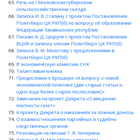
Речь на I Московском губернском
сельскохозяйственном съезде
Записка И. В. Сталину с проектом Постановления
Политбюро ЦК РКП(б) по вопросу об образовании
Федерации Закавказских республик
Письмо А. Д. Цюрупе с проектом Постановления
ВЦИК и записка членам Политбюро ЦК РКП(б)
Записка В. М. Молотову с предложениями в
Политбюро ЦК РКП(б)
В экономическую комиссию СНК
Талантливая книжка
Предисловие к брошюре «К вопросу о новой
экономической политике (две старые статьи и
одно еще более старое послесловие)»
Замечания на проект Декрета «О введении
платности газет»
К проекту Декрета о наказаниях за ложные доносы
О взаимоотношениях партийных и судебно-
следственных органов
Резолюция на письме Г. В. Чичерина
Записка В. М. Михайлову с проектом