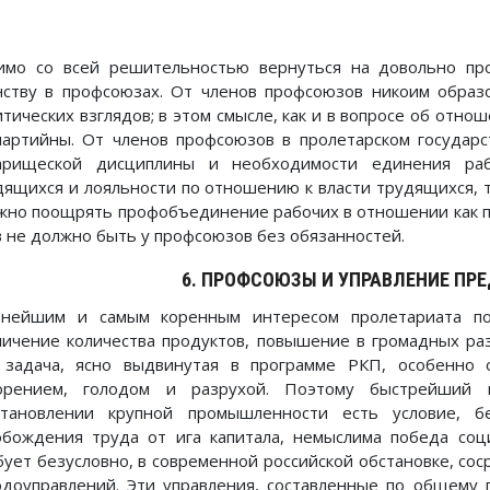
имо со всей решительностью вернуться на довольно пр
нству в профсоюзах. От членов профсоюзов никоим образ
итических взглядов; в этом смысле, как и в вопросе об отн
партийны. От членов профсоюзов в пролетарском государ
арищеской дисциплины и необходимости единения раб
дящихся и лояльности по отношению к власти трудящихся, т.
жно поощрять профобъединение рабочих в отношении как пр
в не должно быть у профсоюзов без обязанностей.
6. ПРОФСОЮЗЫ И УПРАВЛЕНИЕ ПР
внейшим и самым коренным интересом пролетариата пос
личение количества продуктов, повышение в громадных ра
 задача, ясно выдвинутая в программе РКП, особенно 
орением, голодом и разрухой. Поэтому быстрейший
становлении крупной промышленности есть условие, б
обождения труда от ига капитала, немыслима победа соц
бует безусловно, в современной российской обстановке, сос
одоуправлений. Эти управления, составленные по общему 