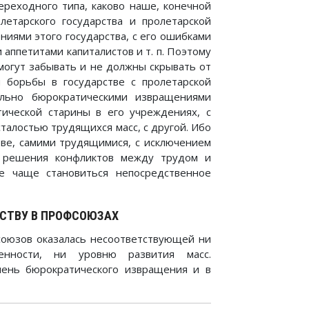
переходного типа, каково наше, конечной
етарского государства и пролетарской
ниями этого государства, с его ошибками
аппетитами капиталистов и т. п. Поэтому
могут забывать и не должны скрывать от
 борьбы в государстве с пролетарской
льно бюрократическими извращениями
стической старины в его учреждениях, с
талостью трудящихся масс, с другой. Ибо
ове, самими трудящимися, с исключением
м решения конфликтов между трудом и
е чаще становиться непосредственное
НСТВУ В ПРОФСОЮЗАХ
союзов оказалась несоответствующей ни
енности, ни уровню развития масс.
пень бюрократического извращения и в