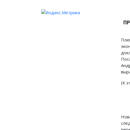
ПР
Пле
эко
док
Пос
Анд
выр
(К 
Нов
сле
пер