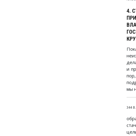
4. 
ПРИ
ВЛА
ГОС
КРУ
Пок
неи
дел
и п
пор
под
мы 
344 В
обр
ста
цел