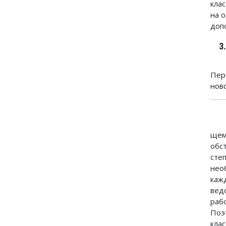
кла
на 
доп
3
Пер
нов
щем
обс
сте
нео
каж
вед
раб
Поэ
кла