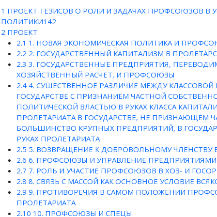
1
ПРОЕКТ ТЕЗИСОВ О РОЛИ И ЗАДАЧАХ ПРОФСОЮЗОВ В
ПОЛИТИКИ142
2
ПРОЕКТ
2.1
1. НОВАЯ ЭКОНОМИЧЕСКАЯ ПОЛИТИКА И ПРОФС
2.2
2. ГОСУДАРСТВЕННЫЙ КАПИТАЛИЗМ В ПРОЛЕТАР
2.3
3. ГОСУДАРСТВЕННЫЕ ПРЕДПРИЯТИЯ, ПЕРЕВОДИ
ХОЗЯЙСТВЕННЫЙ РАСЧЕТ, И ПРОФСОЮЗЫ
2.4
4. СУЩЕСТВЕННОЕ РАЗЛИЧИЕ МЕЖДУ КЛАССОВОЙ
ГОСУДАРСТВЕ С ПРИЗНАНИЕМ ЧАСТНОЙ СОБСТВЕННОСТ
ПОЛИТИЧЕСКОЙ ВЛАСТЬЮ В РУКАХ КЛАССА КАПИТАЛ
ПРОЛЕТАРИАТА В ГОСУДАРСТВЕ, НЕ ПРИЗНАЮЩЕМ 
БОЛЬШИНСТВО КРУПНЫХ ПРЕДПРИЯТИЙ, В ГОСУДАР
РУКАХ ПРОЛЕТАРИАТА
2.5
5. ВОЗВРАЩЕНИЕ К ДОБРОВОЛЬНОМУ ЧЛЕНСТВУ
2.6
6. ПРОФСОЮЗЫ И УПРАВЛЕНИЕ ПРЕДПРИЯТИЯМИ
2.7
7. РОЛЬ И УЧАСТИЕ ПРОФСОЮЗОВ В ХОЗ- И ГОСО
2.8
8. СВЯЗЬ С МАССОЙ КАК ОСНОВНОЕ УСЛОВИЕ ВС
2.9
9. ПРОТИВОРЕЧИЯ В САМОМ ПОЛОЖЕНИИ ПРОФС
ПРОЛЕТАРИАТА
2.10
10. ПРОФСОЮЗЫ И СПЕЦЫ