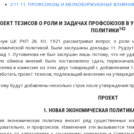
2.11
11. ПРОФСОЮЗЫ И МЕЛКОБУРЖУАЗНЫЕ ВЛИЯНИЯ
ОЕКТ ТЕЗИСОВ О РОЛИ И ЗАДАЧАХ ПРОФСОЮЗОВ В
142
ПОЛИТИКИ
нум ЦК РКП 28. XII. 1921 рассматривал вопрос о роли 
номической политикой. Были заслушаны доклады тт. Рудзу
лад т. Лутовинова не был заслушан лишь потому, что не уд
ле обмена мнений было постановлено сдать первоначаль
реева в комиссию из этих двух товарищей с добавлением т.
аботать проект тезисов, подлежащий внесению на утвержде
этому будут добавлены несколько строк
после
утверждения пр
ПРОЕКТ
1. НОВАЯ ЭКОНОМИЧЕСКАЯ ПОЛИТИК
ая экономическая политика вносит ряд существенных и
довательно, и профсоюзов. Изменения эти вызываются тем
ехода от капитализма к социализму компартия и Соввлас