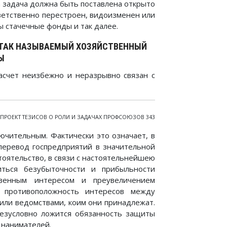
а задача должна быть поставлена открыто
ветственно перестроен, видоизменен или
 стачечные фонды и так далее.
 ТАК НАЗЫВАЕМЫЙ ХОЗЯЙСТВЕННЫЙ
Ы
асчет неизбежно и неразрывно связан с
ПРОЕКТ ТЕЗИСОВ О РОЛИ И ЗАДАЧАХ ПРОФСОЮЗОВ 343
ючительным. Фактически это означает, в
перевод госпредприятий в значительной
тоятельство, в связи с настоятельнейшею
иться безубыточности и прибыльности
твенным интересом и преувеличением
 противоположность интересов между
или ведомствами, коим они принадлежат.
езусловно ложится обязанность защиты
 нанимателей.