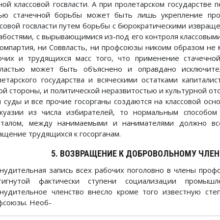
ной классовой госвласти. А при пролетарском государстве 
ью стачечной борьбы может быть лишь укрепление прол
ссовой госвласти путем борьбы с бюрократическими извраще
лабостями, с вырывающимися из-под его контроля классовыми 
компартия, ни Соввласть, ни профсоюзы никоим образом не 
очих и трудящихся масс того, что применение стачечной
властью может быть объяснено и оправдано исключите
летарского государства и всяческими остатками капитали
ой стороны, и политической неразвитостью и культурной отс
и суды и все прочие госорганы создаются на классовой осн
жуазии из числа избирателей, то нормальным способо
италом, между нанимаемыми и нанимателями должно вс
ащение трудящихся к госорганам.
5. ВОЗВРАЩЕНИЕ К ДОБРОВОЛЬНОМУ ЧЛЕ
нудительная запись всех рабочих поголовно в члены проф
тигнутой фактически ступени социализации промышл
нудительное членство внесло кроме того известную сте
фсоюзы. Необ-