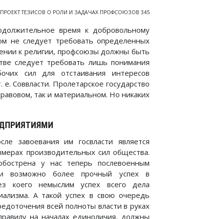
ПРОЕКТ ТЕЗИСОВ О РОЛИ И ЗАДАЧАХ ПРОФСОЮЗОВ 345
одолжительное время к добровольному
ом не следует требовать определенных
ошении к религии, профсоюзы должны быть
стве следует требовать лишь понимания
очих сил для отстаивания интересов
 е. Соввласти. Пролетарское государство
авовом, так и материальном. Но никаких
ЕДПРИЯТИЯМИ
ле завоевания им госвласти является
змерах производительных сил общества.
обострена у нас теперь послевоенным
 и возможно более прочный успех в
ез коего немыслим успех всего дела
иализма. А такой успех в свою очередь
редоточения всей полноты власти в руках
правилу на началах единоличия, должны