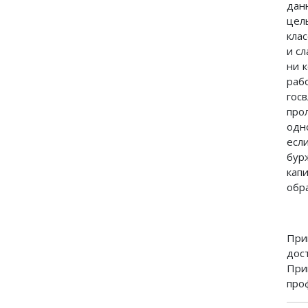
дан
цел
кла
и с
ни 
раб
гос
про
одн
есл
бур
кап
обр
При
дос
При
про