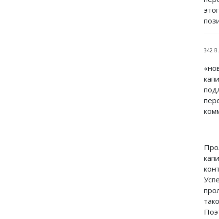
это
пози
342 В
«но
кап
под
пер
ком
Про
кап
кон
Усп
про
так
Поэ