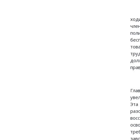
ход
чле
пол
бес
тов
тру
дол
пра
Гла
уве
Эта
раз
вос
осв
тре
зав