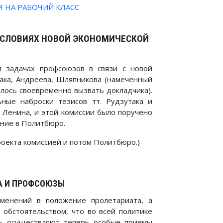
 НА РАБОЧИЙ КЛАСС
 УСЛОВИЯХ НОВОЙ ЭКОНОМИЧЕСКОЙ
и задачах профсоюзов в связи с новой
така, Андреева, Шляпникова (намеченный
алось своевременно вызвать докладчика).
ные наброски тезисов тт. Рудзутака и
 Ленина, и этой комиссии было поручено
ние в Политбюро.
оекта комиссией и потом Политбюро.)
А И ПРОФСОЮЗЫ
зменений в положение пролетариата, а
 обстоятельством, что во всей политике
ть осуществляют теперь особые приемы