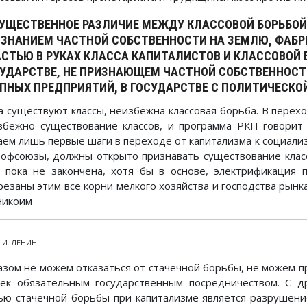
СУЩЕСТВЕННОЕ РАЗЛИЧИЕ МЕЖДУ КЛАССОВОЙ БОРЬБОЙ
ЗНАНИЕМ ЧАСТНОЙ СОБСТВЕННОСТИ НА ЗЕМЛЮ, ФАБРИК
СТЬЮ В РУКАХ КЛАССА КАПИТАЛИСТОВ И КЛАССОВОЙ 
УДАРСТВЕ, НЕ ПРИЗНАЮЩЕМ ЧАСТНОЙ СОБСТВЕННОСТ
ПНЫХ ПРЕДПРИЯТИЙ, В ГОСУДАРСТВЕ С ПОЛИТИЧЕСКО
а существуют классы, неизбежна классовая борьба. В перех
збежно существование классов, и программа РКП говорит
аем лишь первые шаги в переходе от капитализма к социализм
рофсоюзы, должны открыто признавать существование клас
, пока не закончена, хотя бы в основе, электрификация
резаны этим все корни мелкого хозяйства и господства рынк
никоим
. И. ЛЕНИН
азом не можем отказаться от стачечной борьбы, не можем п
чек обязательным государственным посредничеством. С д
ью стачечной борьбы при капитализме является разрушени