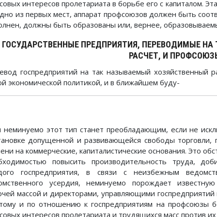
ссовых интересов пролетариата в борьбе его с капиталом. Эт
одно из первых мест, аппарат профсоюзов должен быть соот
олнен, должны быть образованы или, вернее, образовываемы
. ГОСУДАРСТВЕННЫЕ ПРЕДПРИЯТИЯ, ПЕРЕВОДИМЫЕ НА
РАСЧЕТ, И ПРОФСОЮЗ
евод госпредприятий на так называемый хозяйственный р
ой экономической политикой, и в ближайшем буду-
 неминуемо этот тип станет преобладающим, если не искл
тановке допущенной и развивающейся свободы торговли, 
пени на коммерческие, капиталистические основания. Это обс
бходимостью повысить производительность труда, доб
дого госпредприятия, в связи с неизбежным ведомс
омственного усердия, неминуемо порождает известную
очей массой и директорами, управляющими госпредприятий 
тому и по отношению к госпредприятиям на профсоюзы б
ссовых интересов пролетариата и трудящихся масс против их