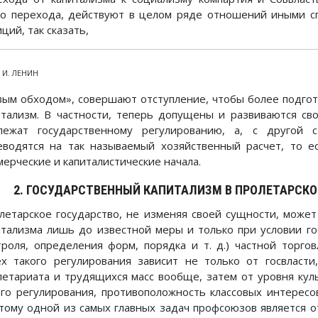
го перехода, действуют в целом ряде отношений иными с
ций, так сказать,
. И. ЛЕНИН
вым обходом», совершают отступление, чтобы более подгот
итализм. В частности, теперь допущены и развиваются св
лежат государственному регулированию, а, с другой с
еводятся на так называемый хозяйственный расчет, то е
мерческие и капиталистические начала.
2. ГОСУДАРСТВЕННЫЙ КАПИТАЛИЗМ В ПРОЛЕТАРСК
летарское государство, не изменяя своей сущности, может
итализма лишь до известной меры и только при условии го
троля, определения форм, порядка и т. д.) частной торгов
ех такого регулирования зависит не только от госвласт
летариата и трудящихся масс вообще, затем от уровня куль
ого регулирования, противоположность классовых интересов
тому одной из самых главных задач профсоюзов является 