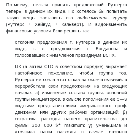
По-моему, нельзя принять предложений Рутгерса
теперь, в данном их виде. Но хотелось бы попытать
такую вещь: заставить его
видоизменить группу
(Рутгерс + Хейвуд + Кальверт). И видоизменить
финансовые условия. Если решить так:
отклоняя предложения т. Рутгерса в данном их
виде, т. е. предложения т. Богданова и
голосовавших с ним членов президиума ВСНХ,
ЦК (а затем СТО в советском порядке) выражает
настойчивое пожелание, чтобы группа тов.
Рутгерса не сочла этот отказ за окончательный, а
переработала свои предложения на следующих
началах: а) изменение состава группы, основной
группы инициаторов, в смысле пополнения ее 5—8
видными представителями американского проф.
движения или других рабочих организаций; β)
сократила расходы нашего правительства до
суммы 300 000 $* maximum; γ) уменьшила и
уточнила наши расходы в случае разрыва