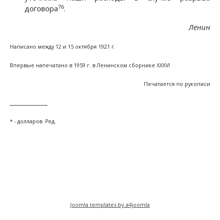
76
договора
.
Ленин
Написано между 12 и 15 октября 1921 г.
Впервые напечатано в 1959 г. в Ленинском сборнике XXXVI
Печатается по рукописи
___________
* - долларов. Ред.
Предыдущий: К четырехлетней годовщине Ок
Следующий: Записка В. М. Моло
Назад
Вперед
Joomla templates by a4joomla