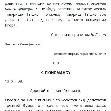
равняется апелляции
ко мне лично против решения
нашей фракции.
Я не буду отвечать на такое «если»
товарища Тышко. По-моему, товарищ Тышко
сам
должен взять назад свое предложение о назначении
Игоря.
С товарищ, приветом
Н. Ленин
Написано в Женеве (местное)
Печатается впервые, по рукописной копии
130
К. ГЮИСМАНСУ
13. XII. 08.
Дорогой товарищ Гюисманс!
Спасибо за Ваше письмо. Что касается с.-д. депутатов
третьей Думы, то я сделал
все, что в моих силах.
Надеюсь, что мне удастся лично повидаться с