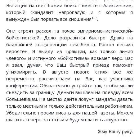
Вытащил на свет божий бойкот вместе с Алексинским,
который скандалит напропалую и с которым я
163
вынужден был порвать все сношения
.
Они строят раскол на почве эмпириомонистической-
бойкотистской. Дело разразится быстро. Драка на
ближайшей конференции неизбежна. Раскол весьма
вероятен. Я выйду из фракции, как только линия
«левого» и истинного «бойкотизма» возьмет верх. Вас
я звал, думая, что Ваш быстрый приезд поможет
утихомирить. В августе нового стиля все же
непременно рассчитываем на Вас, как участника
конференции. Обязательно устройте так, чтобы могли
съездить за границу. Деньги вышлем на поездку всем
большевикам. На местах дайте лозунг: мандаты давать
только местным и только действительным работникам.
Убедительно просим писать для нашей газеты. Можем
платить теперь за статьи и будем платить аккуратно.
Жму Вашу руку.