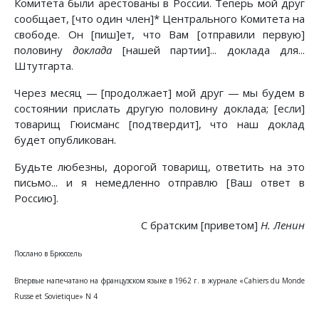
Комитета были арестованы в России. Теперь мой друг
сообщает, [что один член]* Центрального Комитета на
свободе. Он [пиш]ет, что Вам [отправили первую]
половину
доклада
[нашей партии]... доклада для...
Штутгарта.
Через месяц — [продолжает] мой друг — мы будем в
состоянии прислать другую половину доклада; [если]
товарищ Гюисманс [подтвердит], что наш доклад
будет опубликован.
Будьте любезны, дорогой товарищ, ответить на это
письмо... и я немедленно отправлю [Ваш ответ в
Россию].
С братским [приветом]
Н. Ленин
Послано в Брюссель
Впервые напечатано на французском языке в 1962 г. в журнале «Cahiers du Monde
Russe et Sovietique» N 4