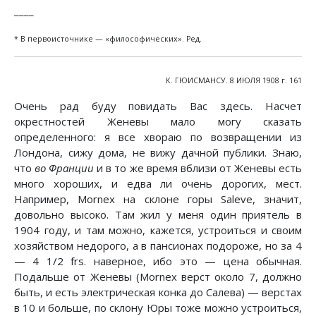
____
* В первоисточнике — «философических». Ред.
К. ГЮИСМАНСУ. 8 ИЮЛЯ 1908 г. 161
Очень рад буду повидать Вас здесь. Насчет
окрестностей Женевы мало могу сказать
определенного: я все хвораю по возвращении из
Лондона, сижу дома, не вижу дачной публики. Знаю,
что
во Франции
и в то же время вблизи от Женевы есть
много хороших, и едва ли очень дорогих, мест.
Например, Моrnех на склоне горы Saleve, значит,
довольно высоко. Там жил у меня один приятель в
1904 году, и там можно, кажется, устроиться и своим
хозяйством недорого, а в пансионах подороже, но за 4
— 4 1/2 frs. наверное, ибо это — цена обычная.
Подальше от Женевы (Моrnех верст около 7, должно
быть, и есть электрическая конка до Салева) — верстах
в 10 и больше, по склону Юры тоже можно устроиться,