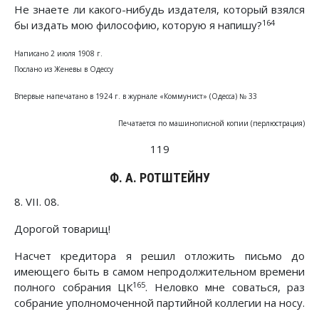
Не знаете ли какого-нибудь издателя, который взялся
164
бы издать мою философию, которую я напишу?
Написано 2 июля 1908 г.
Послано из Женевы в Одессу
Впервые напечатано в 1924 г. в журнале «Коммунист» (Одесса) № 33
Печатается по машинописной копии (перлюстрация)
119
Ф. А. РОТШТЕЙНУ
8. VII. 08.
Дорогой товарищ!
Насчет кредитора я решил отложить письмо до
имеющего быть в самом непродолжительном времени
165
полного собрания ЦК
. Неловко мне соваться, раз
собрание уполномоченной партийной коллегии на носу.