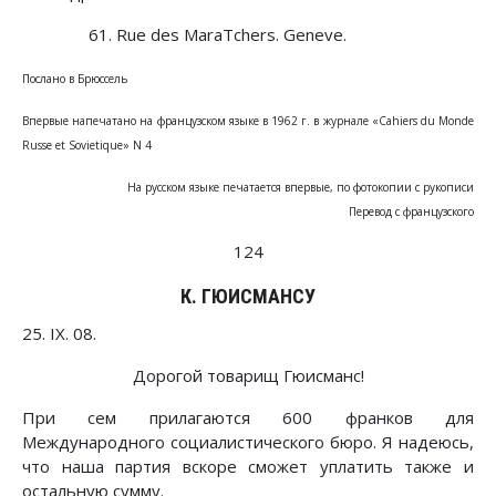
61. Rue des MaraTchers. Geneve.
Послано в Брюссель
Впервые напечатано на французском языке в 1962 г. в журнале «Cahiers du Monde
Russe et Sovietique» N 4
На русском языке печатается впервые, по фотокопии с рукописи
Перевод с французского
124
К. ГЮИСМАНСУ
25. IX. 08.
Дорогой товарищ Гюисманс!
При сем прилагаются 600 франков для
Международного социалистического бюро. Я надеюсь,
что наша партия вскоре сможет уплатить также и
остальную сумму.