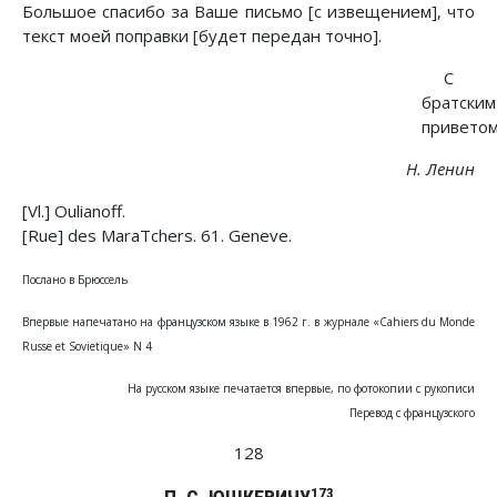
Большое спасибо за Ваше письмо [с извещением], что
текст моей поправки [будет передан точно].
С
братским
привето
Н. Ленин
[Vl.] Oulianoff.
[Rue] des MaraTchers. 61. Geneve.
Послано в Брюссель
Впервые напечатано на французском языке в 1962 г. в журнале «Cahiers du Monde
Russe et Sovietique» N 4
На русском языке печатается впервые, по фотокопии с рукописи
Перевод с французского
128
173