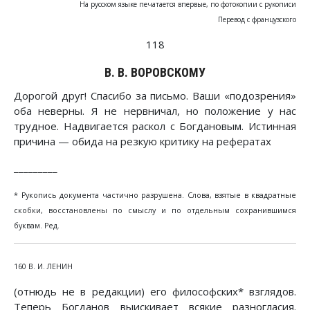
На русском языке печатается впервые, по фотокопии с рукописи
Перевод с французского
118
В. В. ВОРОВСКОМУ
Дорогой друг! Спасибо за письмо. Ваши «подозрения»
оба неверны. Я не нервничал, но положение у нас
трудное. Надвигается раскол с Богдановым. Истинная
причина — обида на резкую критику на рефератах
_________
* Рукопись документа частично разрушена. Слова, взятые в квадратные
скобки, восстановлены по смыслу и по отдельным сохранившимся
буквам. Ред.
160 В. И. ЛЕНИН
(отнюдь не в редакции) его философских* взглядов.
Теперь Богданов выискивает всякие разногласия.