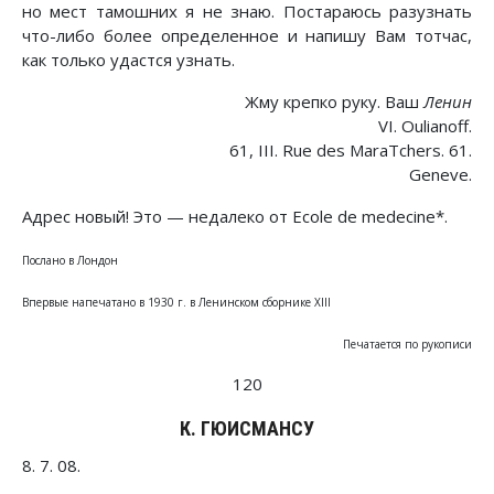
но мест тамошних я не знаю. Постараюсь разузнать
что-либо более определенное и напишу Вам тотчас,
как только удастся узнать.
Жму крепко руку. Ваш
Ленин
VI. Oulianoff.
61, III. Rue des MaraTchers. 61.
Geneve.
Адрес новый! Это — недалеко от Ecole de medecine*.
Послано в Лондон
Впервые напечатано в 1930 г. в Ленинском сборнике XIII
Печатается по рукописи
120
К. ГЮИСМАНСУ
8. 7. 08.