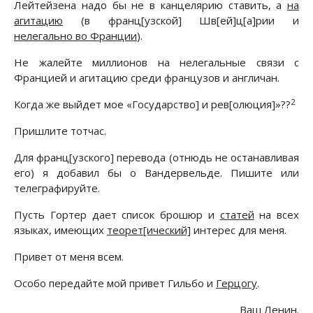
Лейтейзена надо бы не в канцелярию ставить, а
на
агитацию
(в франц[узской] Шв[ей]ц[а]рии и
нелегально во Франции
).
Не жалейте миллионов на нелегальные связи с
Францией и агитацию среди французов и англичан.
2
Когда же выйдет мое «Государство] и рев[олюция]»??
Пришлите тотчас.
Для франц[узского] перевода (отнюдь не останавливая
его) я добавил бы о Вандервельде. Пишите или
телеграфируйте.
Пусть Гортер дает список брошюр и
статей
на всех
языках, имеющих
теорет[ический]
интерес для меня.
Привет от меня всем.
Особо передайте мой привет Гильбо и
Герцогу
.
Ваш Ленин.