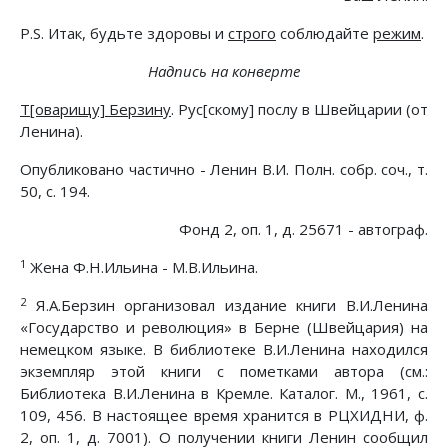
P.S. Итак, будьте здоровы и
строго
соблюдайте
режим
.
Надпись на конверте
Т[оварищу] Берзину
. Рус[скому] послу в Швейцарии (от
Ленина).
Опубликовано частично - Ленин В.И. Полн. собр. соч., т.
50, с. 194.
Фонд 2, оп. 1, д. 25671 - автограф.
1
Жена Ф.Н.Ильина - М.В.Ильина.
2
Я.А.Берзин организовал издание книги В.И.Ленина
«Государство и революция» в Берне (Швейцария) на
немецком языке. В библиотеке В.И.Ленина находился
экземпляр этой книги с пометками автора (см.:
Библиотека В.И.Ленина в Кремле. Каталог. М., 1961, с.
109, 456. В настоящее время хранится в РЦХИДНИ, ф.
2, оп. 1, д. 7001). О получении книги Ленин сообщил