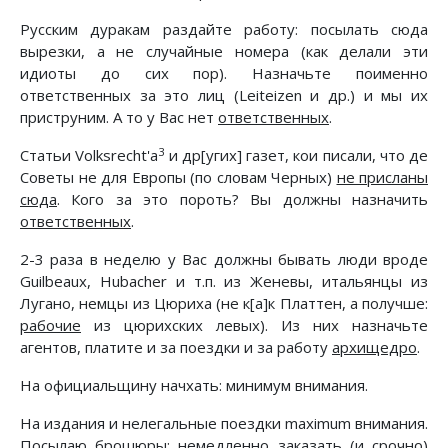
Русским дуракам раздайте работу: посылать сюда
вырезки, а не случайные номера (как делали эти
идиоты до сих пор). Назначьте поименно
ответственных за это лиц (Leiteizen и др.) и мы их
приструним. А то у Вас нет
ответственных
.
3
Статьи Volksrecht'a
и др[угих] газет, кои писали, что де
Советы не для Европы (по словам Черных)
не присланы
сюда
. Кого за это пороть? Вы должны назначить
ответственных
.
2-3 раза в неделю у Вас должны бывать люди вроде
Guilbeaux, Hubacher и т.п. из Женевы, итальянцы из
Лугано, немцы из Цюриха (не к[а]к Платтен, а получше:
рабочие
из цюрихских левых). Из них назначьте
агентов, платите и за поездки и за работу
архищедро
.
На официальщину начхать: минимум внимания.
На издания и нелегальные поездки maximum внимания.
Посылаю брошюры: немедленно заказать (и срочно)