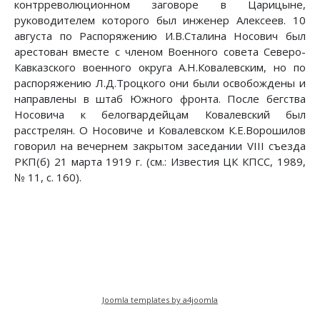
контрреволюционном заговоре в Царицыне,
руководителем которого был инженер Алексеев. 10
августа по Распоряжению И.В.Сталина Носович был
арестован вместе с членом Военного совета Северо-
Кавказского военного округа А.Н.Ковалевским, но по
распоряжению Л.Д.Троцкого они были освобождены и
направлены в штаб Южного фронта. После бегства
Носовича к белогвардейцам Ковалевский был
расстрелян. О Носовиче и Ковалевском К.Е.Ворошилов
говорил на вечернем закрытом заседании VIII съезда
РКП(б) 21 марта 1919 г. (см.: Известия ЦК КПСС, 1989,
№ 11, с. 160).
Предыдущий: Документы 1918 г. (август)
Следующий: Документы 1918 г. 
Назад
Вперед
Joomla templates by a4joomla