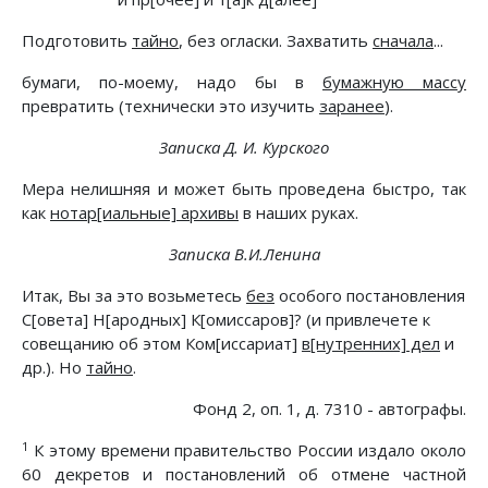
Подготовить
тайно
, без огласки. Захватить
сначала
...
бумаги, по-моему, надо бы в
бумажную массу
превратить (технически это изучить
заранее
).
Записка Д. И. Курского
Мера нелишняя и может быть проведена быстро, так
как
нотар[иальные] архивы
в наших руках.
Записка В.И.Ленина
Итак, Вы за это возьметесь
без
особого постановления
С[овета] Н[ародных] К[омиссаров]? (и привлечете к
совещанию об этом Ком[иссариат]
в[нутренних] дел
и
др.). Но
тайно
.
Фонд 2, оп. 1, д. 7310 - автографы.
1
К этому времени правительство России издало около
60 декретов и постановлений об отмене частной