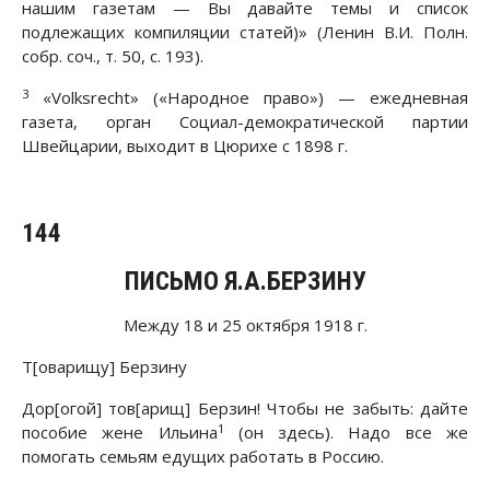
нашим газетам — Вы давайте темы и список
подлежащих компиляции статей)» (Ленин В.И. Полн.
собр. соч., т. 50, с. 193).
3
«Volksrecht» («Народное право») — ежедневная
газета, орган Социал-демократической партии
Швейцарии, выходит в Цюрихе с 1898 г.
144
ПИСЬМО Я.А.БЕРЗИНУ
Между 18 и 25 октября 1918 г.
Т[оварищу] Берзину
Дор[огой] тов[арищ] Берзин! Чтобы не забыть: дайте
1
пособие жене Ильина
(он здесь). Надо все же
помогать семьям едущих работать в Россию.