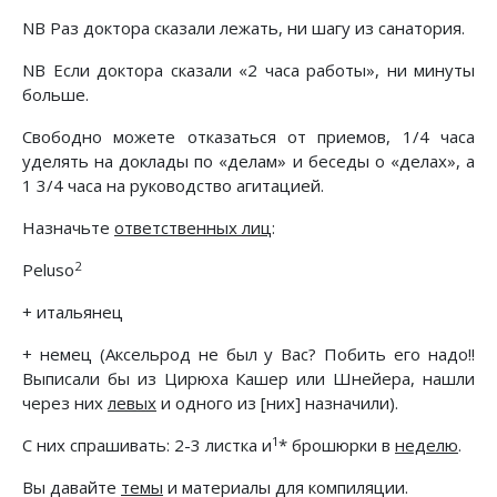
NB Раз доктора сказали лежать, ни шагу из санатория.
NB Если доктора сказали «2 часа работы», ни минуты
больше.
Свободно можете отказаться от приемов, 1/4 часа
уделять на доклады по «делам» и беседы о «делах», а
1 3/4 часа на руководство агитацией.
Назначьте
ответственных лиц
:
2
Peluso
+ итальянец
+ немец (Аксельрод не был у Вас? Побить его надо!!
Выписали бы из Цирюха Кашер или Шнейера, нашли
через них
левых
и одного из [них] назначили).
1
С них спрашивать: 2-3 листка и
* брошюрки в
неделю
.
Вы давайте
темы
и материалы для компиляции.