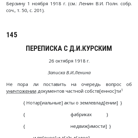
Берзину 1 ноября 1918 г. (см.: Ленин В.И. Полн. собр.
соч., т. 50, с. 201).
145
ПЕРЕПИСКА С Д.И.КУРСКИМ
26 октября 1918 г.
Записка В.И.Ленина
Не пора ли поставить на очередь вопрос об
1
уничтожении
документов частной собств[енноc]ти
{ Нотар[иальные] акты о землевлад[ении] }
{ фабриках }
{ недвиж[имости] }
и пр[очее] и т[а]к д[алее]