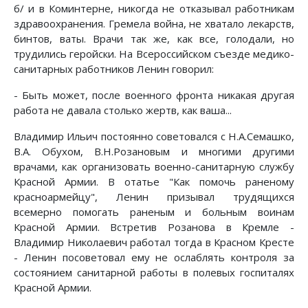
б/ и в Коминтерне, никогда не отказывал работникам
здравоохранения. Гремела война, не хватало лекарств,
бинтов, ваты. Врачи так же, как все, голодали, но
трудились геройски. На Всероссийском съезде медико-
санитарных работников Ленин говорил:
- Быть может, после военного фронта никакая другая
работа не давала столько жертв, как ваша...
Владимир Ильич постоянно советовался с Н.А.Семашко,
В.А. Обухом, В.Н.Розановым и многими другими
врачами, как организовать военно-санитарную службу
Красной Армии. В отатье "Как помочь раненому
красноармейцу", Ленин призывал трудящихся
всемерно помогать раненым и больным воинам
Красной Армии. Встретив Розанова в Кремле -
Владимир Николаевич работал тогда в Красном Кресте
- Ленин посоветовал ему не ослаблять контроля за
состоянием санитарной работы в полевых госпиталях
Красной Армии.