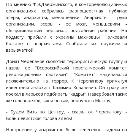
По мнению Ф.Э.Дзержинского, в контрреволюционных
организациях собралась разношерстная публика:
эсеры, анархисты, меньшевики. Анархисты - руки
организации, эсеры - ее мозг, меньшевики -
обслуживающий персонал, подсобные рабочие. На
подмогу прибыли с Украины махновцы. Толковали
больше с анархистами. Снабдили их оружием и
взрывчаткой.
Донат Черепанов сколотил террористическую группу и
назвал ее "Всероссийский повстанческий комитет
революционных партизан". "Комитет" нацеливался
исключительно на террор. К Черепанову примкнул
известный анархист Казимир Ковалевич. Он сразу же
поехал в Харьков подбирать "кадры". Навербовал таких
же головорезов, как и он сам, вернулся в Москву,
- Будем бить по Центру, - сказал он Черепанову. -
Большевистская голова здесь!
Настроение у анархистов было невеселое: сидели на