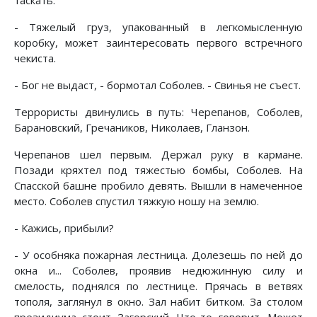
- Тяжелый груз, упакованный в легкомысленную
коробку, может заинтересовать первого встречного
чекиста.
- Бог не выдаст, - бормотал Соболев. - Свинья не съест.
Террористы двинулись в путь: Черепанов, Соболев,
Барановский, Гречаников, Николаев, Гланзон.
Черепанов шел первым. Держал руку в кармане.
Позади кряхтел под тяжестью бомбы, Соболев. На
Спасской башне пробило девять. Вышли в намеченное
место. Соболев спустил тяжкую ношу на землю.
- Кажись, прибыли?
- У особняка пожарная лестница. Долезешь по ней до
окна и... Соболев, проявив недюжинную силу и
смелость, поднялся по лестнице. Прячась в ветвях
тополя, заглянул в окно. Зал набит битком. За столом
президиума стоит Загорский. Что-то говорит. Может