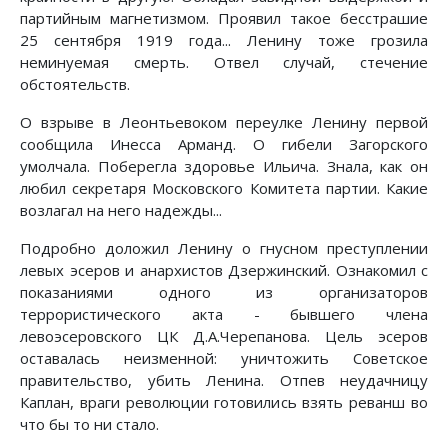
партийным магнетизмом. Проявил такое бесстрашие
25 сентября 1919 года... Ленину тоже грозила
неминуемая смерть. Отвел случай, стечение
обстоятельств.
О взрыве в Леонтьевоком переулке Ленину первой
сообщила Инесса Арманд. О гибели Загорского
умолчала. Поберегла здоровье Ильича. Знала, как он
любил секретаря Московского Комитета партии. Какие
возлагал на него надежды...
Подробно доложил Ленину о гнусном преступлении
левых эсеров и анархистов Дзержинский. Ознакомил с
показаниями одного из организаторов
террористического акта - бывшего члена
левоэсеровского ЦК Д.А.Черепанова. Цель эсеров
оставалась неизменной: уничтожить Советское
правительство, убить Ленина. Отпев неудачницу
Каплан, враги революции готовились взять реванш во
что бы то ни стало.