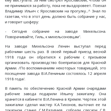
не принимался за работу, пока не выздоровеет. Поехал
Владимир Ильич с Ярославским на прогулку...^ Знал по
газетам, что в этот день должно быть собрание у нас,
и говорит шоферу:
- Сегодня собрание на заводе Михельсона.
Поворачивайте, Гиль, к михельсоновцам".
На заводе Михельсона Ленин выступал перед
рабочими шесть раз. В своей первый приезд весной
1918 года он обратился к рабочим с призывом
организовать производство боеприпасов для Красной
Армии. /По воспоминаниям некоторых товарищей, это
посещение завода В.И.Лениным состоялось 12 апреля
1918 года/.
В память по обеспечению Красной Армии снарядами
рабочие завода подарили Ильичу зажигалку. Она
хранится в кабинете В.И.Ленина в Кремле. Чертеж этой
зажигалки сделал мастер К.А.Тихонов, выточил ее па
токарном станке С.М.Разуваев, собрали слесари С.В.