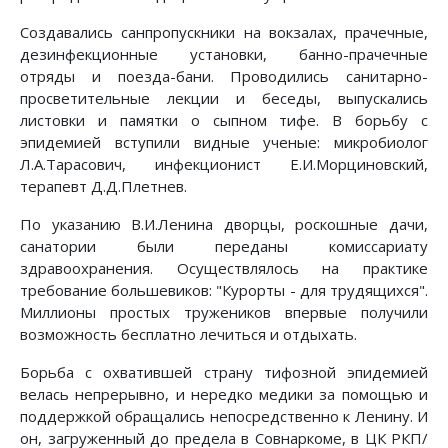
Создавались санпропускники на вокзалах, прачечные,
дезинфекционные установки, банно-прачечные
отряды и поезда-бани. Проводились санитарно-
просветительные лекции и беседы, выпускались
листовки и памятки о сыпном тифе. В борьбу с
эпидемией вступили видные ученые: микробиолог
Л.А.Тарасович, инфекционист Е.И.Морциновский,
терапевт Д.Д.Плетнев.
По указанию В.И.Ленина дворцы, роскошные дачи,
санатории были переданы комиссариату
здравоохранения. Осуществлялось на практике
требование большевиков: "Курорты - для трудящихся".
Миллионы простых тружеников впервые получили
возможность бесплатно лечиться и отдыхать.
Борьба с охватившей страну тифозной эпидемией
велась непрерывно, и нередко медики за помощью и
поддержкой обращались непосредственно к Ленину. И
он, загруженный до предела в Совнаркоме, в ЦК РКП/