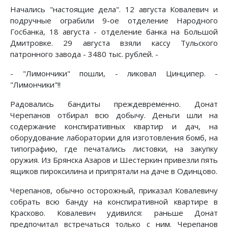
Начались "настоящие дела". 12 августа Ковалевич и
подручные ограбили 9-ое отделение Народного
Госбанка, 18 августа - отделение банка на Большой
Дмитровке. 29 августа взяли кассу Тульского
патронного завода - 3480 тыс. рублей. -
- "Лимончики" пошли, - ликовал Цинципер. -
"Лимончики"!!
Радовались бандиты преждевременно. Донат
Черепанов отбирал всю добычу. Деньги шли на
содержание конспиративных квартир и дач, на
оборудование лаборатории для изготовления бомб, на
типографию, где печатались листовки, на закупку
оружия. Из Брянска Азаров и Шестеркин привезли пять
ящиков пироксилина и припрятали на даче в Одинцово.
Черепанов, обычно осторожный, приказал Ковалевичу
собрать всю банду на конспиративной квартире в
Красково. Ковалевич удивился: раньше Донат
предпочитал встречаться только с ним. Черепанов