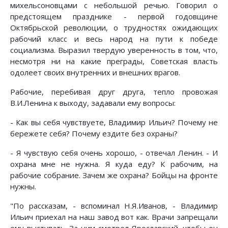
михельсоновцами с небольшой речью. Говорил о
предстоящем празднике - первой годовщине
Октябрьской революции, о трудностях ожидающих
рабочий класс и весь народ на пути к победе
социализма. Выразил твердую уверенность в том, что,
несмотря ни на какие преграды, Советская власть
одолеет своих внутренних и внешних врагов.
Рабочие, перебивая друг друга, тепло провожая
В.И.Ленина к выходу, задавали ему вопросы:
- Как вы себя чувствуете, Владимир Ильич? Почему не
бережете себя? Почему ездите без охраны?
- Я чувствую себя очень хорошо, - отвечал Ленин. - И
охрана мне не нужна. Я куда еду? К рабочим, на
рабочие собрание. Зачем же охрана? Бойцы на фронте
нужны.
"По рассказам, - вспоминал Н.Я.Иванов, - Владимир
Ильич приехал на наш завод вот как. Врачи запрещали
ему выступать. За ним смотрел Ярославский, чтобы он