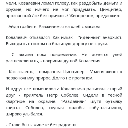
мели. Ковалевич ломал голову, как раздобыть деньги и
оружие, но ничего не мог придумать. Цинципер,
прозванный /не без причины/ Живорезом, предложил:
- Айда грабить. Разживемся на хлеб с маслом.
Ковалевич отказался. Как-никак - "идейный" анархист.
Выходить с ножом на большую дорогу не с руки.
- С эксами пока повременим. Не хочется улей
расшевеливать, - покривил душой Ковалевич.
- Как знаешь, - помрачнел Цинципер. - У меня живот к
позвоночнику прирос. Долго не протянем.
И вдруг все изменилось: Ковалевича разыскал старый
друг - приятель Петр Соболев. Сидели в тесной
квартире на окраине. "Раздавили" шутя бутылку
спирта. Соболев, слушая жалобы собутыльников,
широко улыбался.
- Стало быть живете без радости.