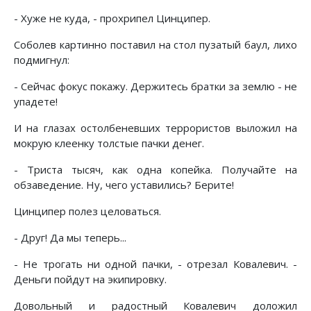
- Хуже не куда, - прохрипел Цинципер.
Соболев картинно поставил на стол пузатый баул, лихо
подмигнул:
- Сейчас фокус покажу. Держитесь братки за землю - не
упадете!
И на глазах остолбеневших террористов выложил на
мокрую клеенку толстые пачки денег.
- Триста тысяч, как одна копейка. Получайте на
обзаведение. Ну, чего уставились? Берите!
Цинципер полез целоваться.
- Друг! Да мы теперь...
- Не трогать ни одной пачки, - отрезал Ковалевич. -
Деньги пойдут на экипировку.
Довольный и радостный Ковалевич доложил