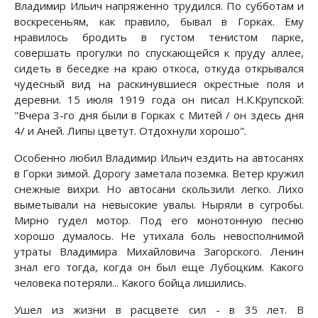
Владимир Ильич напряженно трудился. По субботам и
воскресеньям, как правило, бывал в Горках. Ему
нравилось бродить в густом тенистом парке,
совершать прогулки по спускающейся к пруду аллее,
сидеть в беседке на краю откоса, откуда открывался
чудесный вид на раскинувшиеся окрестные поля и
деревни. 15 июля 1919 года он писал Н.К.Крупской:
"Вчера 3-го дня были в Горках с Митей / он здесь дня
4/ и Аней. Липы цветут. Отдохнули хорошо".
Особенно любил Владимир Ильич ездить на автосанях
в Горки зимой. Дорогу заметала поземка. Ветер кружил
снежные вихри. Но автосани скользили легко. Лихо
выметывали на невысокие увалы. Ныряли в сугробы.
Мирно гудел мотор. Под его монотонную песню
хорошо думалось. Не утихала боль невосполнимой
утраты Владимира Михайловича Загорского. Ленин
знал его тогда, когда он был еще Лубоцким. Какого
человека потеряли... Какого бойца лишились.
Ушел из жизни в расцвете сил - в 35 лет. В