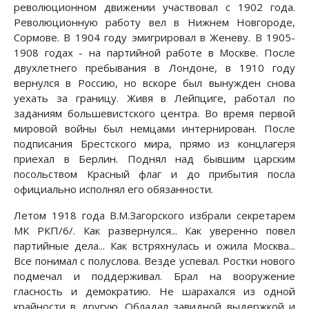
революционном движении участвовал с 1902 года.
Революционную работу вел в Нижнем Новгороде,
Сормове. В 1904 году эмигрировал в Женеву. В 1905-
1908 годах - на партийной работе в Москве. После
двухлетнего пребывания в Лондоне, в 1910 году
вернулся в Россию, но вскоре был вынужден снова
уехать за границу. Живя в Лейпциге, работал по
заданиям большевистского центра. Во время первой
мировой войны был немцами интернирован. После
подписания Брестского мира, прямо из концлагеря
приехал в Берлин. Поднял над бывшим царским
посольством Красный флаг и до прибытия посла
официально исполнял его обязанности.
Летом 1918 года В.М.Загорского избрали секретарем
МК РКП/6/. Как развернулся... Как уверенно повел
партийные дела... Как встряхнулась и ожила Москва...
Все понимал с полуслова. Везде успевал. Ростки нового
подмечал и поддерживал. Брал на вооружение
гласность и демократию. Не шарахался из одной
крайности в другую. Обладал завидной выдержкой и