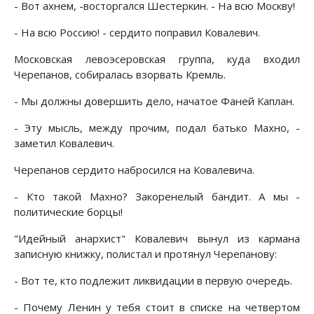
- Вот ахнем, -восторгался Шестеркин. - На всю Москву!
- На всю Россию! - сердито поправил Ковалевич.
Московская левоэсеровская группа, куда входил
Черепанов, собиралась взорвать Кремль.
- Мы должны довершить дело, начатое Фаней Каплан.
- Эту мысль, между прочим, подал батько Махно, -
заметил Ковалевич.
Черепанов сердито набросился на Ковалевича.
- Кто такой Махно? Закоренелый бандит. А мы -
политические борцы!
"Идейный анархист" Ковалевич вынул из кармана
записную книжку, полистал и протянул Черепанову:
- Вот те, кто подлежит ликвидации в первую очередь.
- Почему Ленин у тебя стоит в списке на четвертом