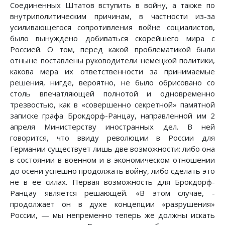
Соединенных Штатов вступить в войну, а также по
внутриполитическим причинам, в частности из-за
усиливающегося сопротивления войне социалистов,
было вынуждено добиваться скорейшего мира с
Россией. О том, перед какой проблематикой были
отныне поставлены руководители немецкой политики,
какова мера их ответственности за принимаемые
решения, нигде, вероятно, не было обрисовано со
столь впечатляющей полнотой и одновременно
трезвостью, как в «совершенно секретной» памятной
записке графа Брокдорф-Ранцау, направленной им 2
апреля Министерству иностранных дел. В ней
говорится, что ввиду революции в России для
Германии существует лишь две возможности: либо она
в состоянии в военном и в экономическом отношении
до осени успешно продолжать войну, либо сделать это
не в ее силах. Первая возможность для Брокдорф-
Ранцау является решающей. «В этом случае, -
продолжает он в духе концепции «разрушения»
России, — мы непременно теперь же должны искать