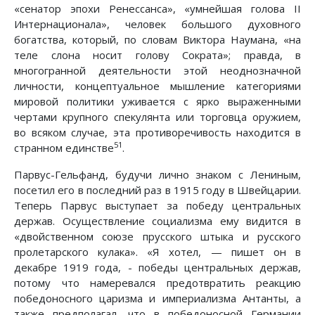
«сенатор эпохи Ренессанса», «умнейшая голова II
Интернационала», человек большого духовного
богатства, который, по словам Виктора Наумана, «на
теле слона носит голову Сократа»; правда, в
многогранной деятельности этой неоднозначной
личности, концептуальное мышление категориями
мировой политики уживается с ярко выраженными
чертами крупного спекулянта или торговца оружием,
во всяком случае, эта противоречивость находится в
51
странном единстве
.
Парвус-Гельфанд, будучи лично знаком с Лениным,
посетил его в последний раз в 1915 году в Швейцарии.
Теперь Парвус выступает за победу центральных
держав. Осуществление социализма ему видится в
«двойственном союзе прусского штыка и русского
пролетарского кулака». «Я хотел, — пишет он в
декабре 1919 года, - победы центральных держав,
потому что намеревался предотвратить реакцию
победоносного царизма и империализма Антанты, а
также предполагал, что в победоносной Германии