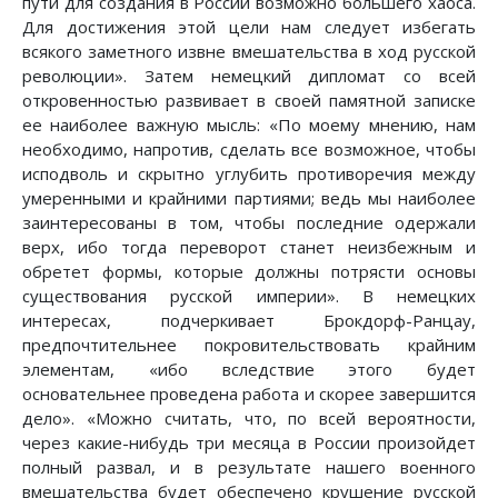
пути для создания в России возможно большего хаоса.
Для достижения этой цели нам следует избегать
всякого заметного извне вмешательства в ход русской
революции». Затем немецкий дипломат со всей
откровенностью развивает в своей памятной записке
ее наиболее важную мысль: «По моему мнению, нам
необходимо, напротив, сделать все возможное, чтобы
исподволь и скрытно углубить противоречия между
умеренными и крайними партиями; ведь мы наиболее
заинтересованы в том, чтобы последние одержали
верх, ибо тогда переворот станет неизбежным и
обретет формы, которые должны потрясти основы
существования русской империи». В немецких
интересах, подчеркивает Брокдорф-Ранцау,
предпочтительнее покровительствовать крайним
элементам, «ибо вследствие этого будет
основательнее проведена работа и скорее завершится
дело». «Можно считать, что, по всей вероятности,
через какие-нибудь три месяца в России произойдет
полный развал, и в результате нашего военного
вмешательства будет обеспечено крушение русской