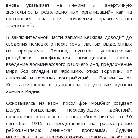
вновь указывает на Ленина и «энергичную
деятельность революционных организаций» как на
противовес опасности появления правительства
31
«кадетов»
.
В заключительной части записки Кескюла доводит до
сведения немецкого посла семь главных, выделенных
из программы Ленина, пунктов: установление
республики, конфискация помещичьих земель,
введение восьмичасового рабочего дня, предложение
мира без оглядки на Францию, отказ Германии от
аннексий и военных контрибуций, а России — от
Константинополя и Дарданелл, вступление русской
армии в Индию.
Основываясь на этом, посол фон Ромберг создает
целую концепцию последующих действий,
проведение которых он в подробном письме от 30
сентября 1915 г. представляет на рассмотрение
рейхсканцлера: ленинская программа, будучи
использована «в неприятельских странах», особенно