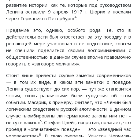
развитие истории, как те, которые под руководством
Ленина оставили 9 апреля 1917 г. Цюрих и поехали
4
через Германию в Петербург»
.
Предание это, однако, особого рода. Те, кто в
действительности был ответствен за эту поездку и в
решающей мере участвовал в ее подготовке, совсем
не спешили поделиться своими воспоминаниями с
общественностью; в данном случае вполне правомочно
говорить о «заговоре молчания».
Стоит лишь привести скупые заметки современников
— в том их виде, в каком эти заметки о поездке
Ленина существуют до сих пор, — тут же становится
ясным, сколь различными были суждения об этом
событии. Масарик, к примеру, считает, что «Ленин был
логическим следствием русской алогичности. В данном
случае пломбированы ли германские вагоны или нет -
5
не суть важно»
. Стефан Цвейг, напротив, полагает, что
проезд в «опечатанном поезде» — это «звездный час
6
человечества»
. В свою очередь, Уинстон Черчилль