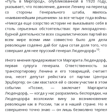
«Путь в Миргород», опубликованной в 1920 году,
указывает, что позволение, данное Ленину на переезд
со стороны Генерального штаба, явилось
«наиважнейшим решением» за все четыре года войны.
«Никогда еще озорство истории не выказывало себя в
столь серьезных обстоятельствах: при лихорадочно-
бурной деятельности всех социалистических партий во
всем мире всеми ими совместно было для дела
революции содеяно дай бог одна сотая доля того, что
10
совершил для нее прусский генерал Людендорф»
.
Иного мнения придерживается Маргарита Людендорф,
первая супруга генерала. Ответственность за
транспортировку Ленина и его товарищей, считает
она, несет депутат рейхстага от партии Центра
Эрцбергер; он сам хвастался ей о своем участии в этом
событии. «Позже, — заключает Маргарита
Людендорф, — когда у нас разразились беспорядки, на
Людендорфа возложили вину за возникновение
революции как в России, так и в нашей стране. Но я
совершенно точно знаю — он лишь безмолвно терпел