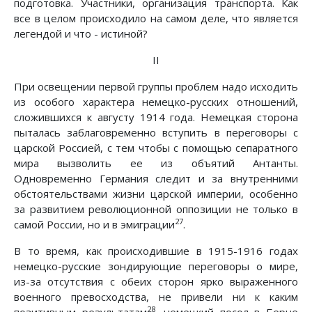
подготовка. Участники, организация транспорта. Как
все в целом происходило на самом деле, что является
легендой и что - истиной?
II
При освещении первой группы проблем надо исходить
из особого характера немецко-русских отношений,
сложившихся к августу 1914 года. Немецкая сторона
пыталась заблаговременно вступить в переговоры с
царской Россией, с тем чтобы с помощью сепаратного
мира вызволить ее из объятий Антанты.
Одновременно Германия следит и за внутренними
обстоятельствами жизни царской империи, особенно
за развитием революционной оппозиции не только в
27
самой России, но и в эмиграции
.
В то время, как происходившие в 1915-1916 годах
немецко-русские зондирующие переговоры о мире,
из-за отсутствия с обеих сторон ярко выраженного
военного превосходства, не привели ни к каким
28
позитивным результатам
, немецкий посол в Берне