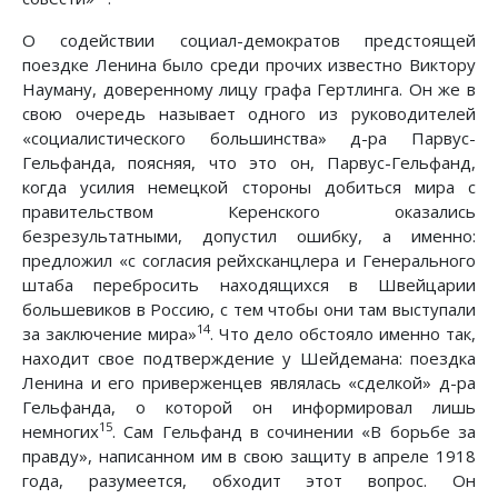
О содействии социал-демократов предстоящей
поездке Ленина было среди прочих известно Виктору
Науману, доверенному лицу графа Гертлинга. Он же в
свою очередь называет одного из руководителей
«социалистического большинства» д-ра Парвус-
Гельфанда, поясняя, что это он, Парвус-Гельфанд,
когда усилия немецкой стороны добиться мира с
правительством Керенского оказались
безрезультатными, допустил ошибку, а именно:
предложил «с согласия рейхсканцлера и Генерального
штаба перебросить находящихся в Швейцарии
большевиков в Россию, с тем чтобы они там выступали
14
за заключение мира»
. Что дело обстояло именно так,
находит свое подтверждение у Шейдемана: поездка
Ленина и его приверженцев являлась «сделкой» д-ра
Гельфанда, о которой он информировал лишь
15
немногих
. Сам Гельфанд в сочинении «В борьбе за
правду», написанном им в свою защиту в апреле 1918
года, разумеется, обходит этот вопрос. Он