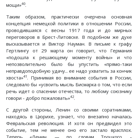
40
мощи»
.
Таким образом, практически очерчена основная
концепция немецкой политики в отношении России,
проводившаяся с весны 1917 года и до мирных
переговоров в Брест-Литовске. В подобном же духе
высказывается и Виктор Науман. В письме к графу
Гертлингу от 29 марта он говорит, что Германия
«подошла к решающему моменту войны» и что
непозволительно было бы упустить «прямо-таки
неправдоподобную удачу... ее надо ухватить за кончик
41
хвоста»
. Принимая во внимание события в России,
следовало бы «усвоить мысль Бисмарка о том, что если
речь идет о спасении отечества, то любому союзнику
42
говори - добро пожаловать»
.
С другой стороны, Ленин со своими соратниками,
находясь в Цюрихе, узнает, что внезапно началась
Февральская революция. И хотя он предвидел это
событие, тем не менее оно его застало врасплох.
Теперь «Ленин, — по словам Троцкого, -