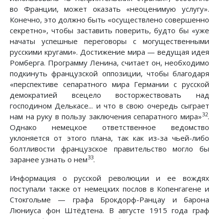
во Франции, может оказать «неоценимую услугу».
Конечно, это должно быть «осуществлено совершенно
секретно», чтобы заставить поверить, будто бы «уже
начаты успешные переговоры с могущественными
русскими кругами». Достижение мира — ведущая идея
Ромберга. Программу Ленина, считает он, необходимо
подкинуть французской оппозиции, чтобы благодаря
«перспективе сепаратного мира Германии с русской
демократией всецело восторжествовать над
господином Делькасе... и что в свою очередь сыграет
32
нам на руку в пользу заключения сепаратного мира»
.
Однако немецкое ответственное ведомство
уклоняется от этого плана, так как из-за чьей-либо
болтливости французское правительство могло бы
33
заранее узнать о нем
.
Информация о русской революции и ее вождях
поступали также от немецких послов в Копенгагене и
Стокгольме — графа Брокдорф-Ранцау и барона
Люниуса фон Штёдтена. В августе 1915 года граф