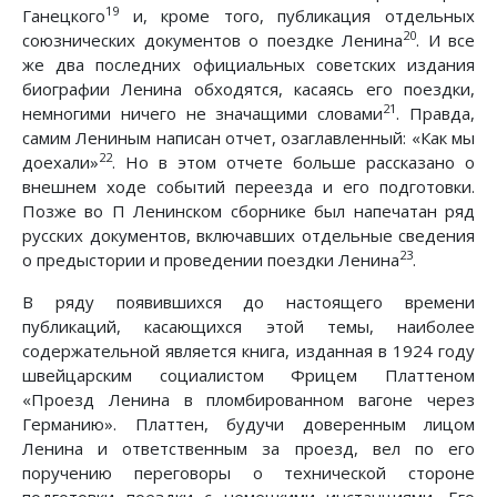
19
Ганецкого
и, кроме того, публикация отдельных
20
союзнических документов о поездке Ленина
. И все
же два последних официальных советских издания
биографии Ленина обходятся, касаясь его поездки,
21
немногими ничего не значащими словами
. Правда,
самим Лениным написан отчет, озаглавленный: «Как мы
22
доехали»
. Но в этом отчете больше рассказано о
внешнем ходе событий переезда и его подготовки.
Позже во П Ленинском сборнике был напечатан ряд
русских документов, включавших отдельные сведения
23
о предыстории и проведении поездки Ленина
.
В ряду появившихся до настоящего времени
публикаций, касающихся этой темы, наиболее
содержательной является книга, изданная в 1924 году
швейцарским социалистом Фрицем Платтеном
«Проезд Ленина в пломбированном вагоне через
Германию». Платтен, будучи доверенным лицом
Ленина и ответственным за проезд, вел по его
поручению переговоры о технической стороне
подготовки поездки с немецкими инстанциями. Его