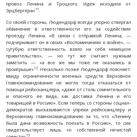
провоз Ленина и Троцкого. Идея исходила от
11
Эрцбергера»
.
Со своей стороны, Людендорф всегда упорно отвергал
обвинение в ответственности его за содействие
проезду Ленина. «В связи с отправкой Ленина, —
подчеркивает он в своих «Воспоминаниях о войне», —
сугубую ответственность взяло на себя немецкое
правительство», — но тут же считает нужным
заметить — «а все же мы тоже не оказались в
12
проигрыше»
. Несколько позже Людендорф поясняет:
ввиду ограниченности военных средств Верховное
главнокомандование не могло тогда отказаться от
помощи рейхсканцлера, «даже от столь сомнительного
и опасного ее вида, как доставка Ленина и его
товарищей в Россию». Если теперь со стороны социал-
демократов высказываются упреки рейхсканцлеру и
Верховному главнокомандованию за то, что «Ленину
была дана возможность поехать в Россию», то сие
свидетельствует лишь «о собственной нечистой
13
совести»
.