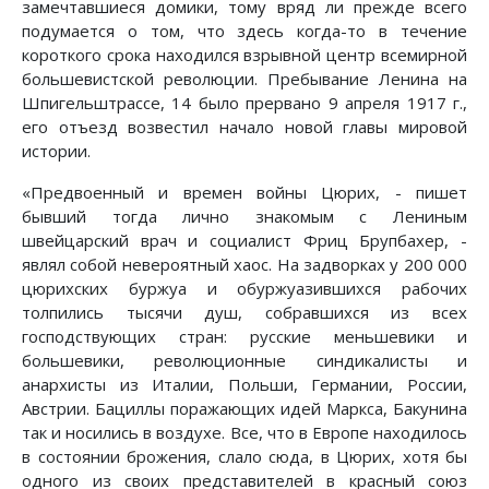
замечтавшиеся домики, тому вряд ли прежде всего
подумается о том, что здесь когда-то в течение
короткого срока находился взрывной центр всемирной
большевистской революции. Пребывание Ленина на
Шпигельштрассе, 14 было прервано 9 апреля 1917 г.,
его отъезд возвестил начало новой главы мировой
истории.
«Предвоенный и времен войны Цюрих, - пишет
бывший тогда лично знакомым с Лениным
швейцарский врач и социалист Фриц Брупбахер, -
являл собой невероятный хаос. На задворках у 200 000
цюрихских буржуа и обуржуазившихся рабочих
толпились тысячи душ, собравшихся из всех
господствующих стран: русские меньшевики и
большевики, революционные синдикалисты и
анархисты из Италии, Польши, Германии, России,
Австрии. Бациллы поражающих идей Маркса, Бакунина
так и носились в воздухе. Все, что в Европе находилось
в состоянии брожения, слало сюда, в Цюрих, хотя бы
одного из своих представителей в красный союз