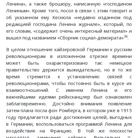
Ленина», а также брошюру, написанную «господином
Лениным». Кроме того, посол в связи с этим говорит и
об указанном ему Кескюла «недавно изданном под
редакцией господина Ленина журнале», который, по
его словам, «содержит очень интересный материал» и
36
вышел под названием «Сборник социал-демократа»
.
В целом отношение кайзеровской Германии к русским
революционерам в изложенном отрезке времени
может быть охарактеризовано так: немецкое
правительство держится выжидательно, но в то же
время стремится к установлению связей с
революционерами, чтобы постоянно быть в курсе их
взаимоотношений. С именем Ленина и его
важнейшими идеями рейхсканцлер был ознакомлен
заблаговременно. Достойно внимания появление
затем плана посла фон Ромберга, в котором уже в 1915
году предлагается ради достижения целей, выгодных
в Германии, воспользоваться программой Ленина для
воздействия на Францию. В той же плоскости
находятся замечания кайзера Вильгельма II,