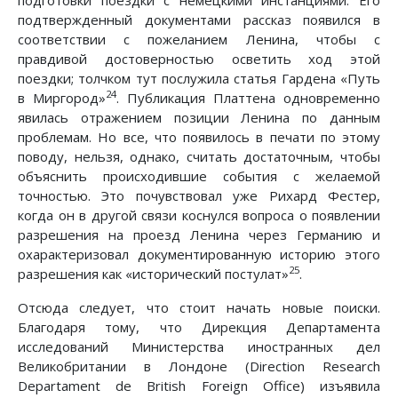
подтвержденный документами рассказ появился в
соответствии с пожеланием Ленина, чтобы с
правдивой достоверностью осветить ход этой
поездки; толчком тут послужила статья Гардена «Путь
24
в Миргород»
. Публикация Платтена одновременно
явилась отражением позиции Ленина по данным
проблемам. Но все, что появилось в печати по этому
поводу, нельзя, однако, считать достаточным, чтобы
объяснить происходившие события с желаемой
точностью. Это почувствовал уже Рихард Фестер,
когда он в другой связи коснулся вопроса о появлении
разрешения на проезд Ленина через Германию и
охарактеризовал документированную историю этого
25
разрешения как «исторический постулат»
.
Отсюда следует, что стоит начать новые поиски.
Благодаря тому, что Дирекция Департамента
исследований Министерства иностранных дел
Великобритании в Лондоне (Direction Research
Departament de British Foreign Office) изъявила