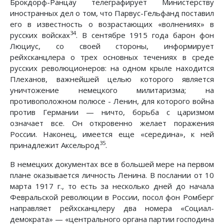
Брокдорф-Ранцау телеграфирует Министерству
иностранных дел о том, что Парвус-Гельфанд поставил
его в известность о возрастающих «волнениях» в
34
русских войсках
. В сентябре 1915 года барон фон
Люциус, со своей стороны, информирует
рейхсканцлера о трех основных течениях в среде
русских революционеров: на одном крыле находится
Плеханов, важнейшей целью которого является
уничтожение немецкого милитаризма; на
противоположном полюсе - Ленин, для которого война
против Германии — ничто, борьба с царизмом
означает все. Он откровенно желает поражения
России. Наконец, имеется еще «середина», к ней
35
принадлежит Аксельрод
.
В немецких документах все в большей мере на первом
плане оказывается личность Ленина. В послании от 10
марта 1917 г., то есть за несколько дней до начала
Февральской революции в России, посол фон Ромберг
направляет рейхсканцлеру два номера «Социал-
демократа» — «центрального органа партии господина