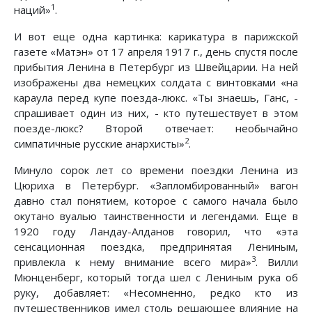
1
наций»
.
И вот еще одна картинка: карикатура в парижской
газете «Матэн» от 17 апреля 1917 г., день спустя после
прибытия Ленина в Петербург из Швейцарии. На ней
изображены два немецких солдата с винтовками «на
караула перед купе поезда-люкс. «Ты знаешь, Ганс, -
спрашивает один из них, - кто путешествует в этом
поезде-люкс? Второй отвечает: необычайно
2
симпатичные русские анархисты»
.
Минуло сорок лет со времени поездки Ленина из
Цюриха в Петербург. «Запломбированный» вагон
давно стал понятием, которое с самого начала было
окутано вуалью таинственности и легендами. Еще в
1920 году Ландау-Алданов говорил, что «эта
сенсационная поездка, предпринятая Лениным,
3
привлекла к нему внимание всего мира»
. Вилли
Мюнценберг, который тогда шел с Лениным рука об
руку, добавляет: «Несомненно, редко кто из
путешественников имел столь решающее влияние на