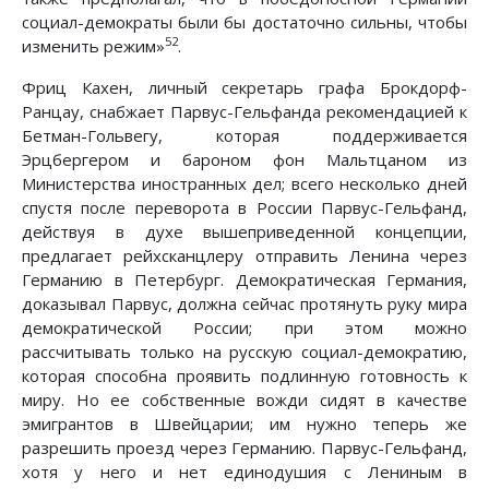
социал-демократы были бы достаточно сильны, чтобы
52
изменить режим»
.
Фриц Кахен, личный секретарь графа Брокдорф-
Ранцау, снабжает Парвус-Гельфанда рекомендацией к
Бетман-Гольвегу, которая поддерживается
Эрцбергером и бароном фон Мальтцаном из
Министерства иностранных дел; всего несколько дней
спустя после переворота в России Парвус-Гельфанд,
действуя в духе вышеприведенной концепции,
предлагает рейхсканцлеру отправить Ленина через
Германию в Петербург. Демократическая Германия,
доказывал Парвус, должна сейчас протянуть руку мира
демократической России; при этом можно
рассчитывать только на русскую социал-демократию,
которая способна проявить подлинную готовность к
миру. Но ее собственные вожди сидят в качестве
эмигрантов в Швейцарии; им нужно теперь же
разрешить проезд через Германию. Парвус-Гельфанд,
хотя у него и нет единодушия с Лениным в