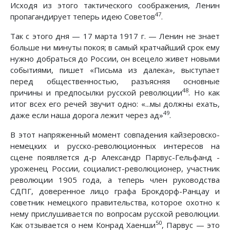
Исходя из этого тактического соображения, Ленин
47
пропагандирует теперь идею Советов
.
Так с этого дня — 17 марта 1917 г. — Ленин не знает
больше ни минуты покоя; в самый кратчайший срок ему
нужно добраться до России, он всецело живет новыми
событиями, пишет «Письма из далека», выступает
перед общественностью, разъясняя основные
48
причины и предпосылки русской революции
. Но как
итог всех его речей звучит одно: «...мы должны ехать,
49
даже если наша дорога лежит через ад»
.
В этот напряженный момент совпадения кайзеровско-
немецких и русско-революционных интересов на
сцене появляется д-р Александр Парвус-Гельфанд -
уроженец России, социалист-революционер, участник
революции 1905 года, а теперь член руководства
СДПГ, доверенное лицо графа Брокдорф-Ранцау и
советник немецкого правительства, которое охотно к
нему прислушивается по вопросам русской революции.
50
Как отзывается о нем Конрад Хаенши
, Парвус — это