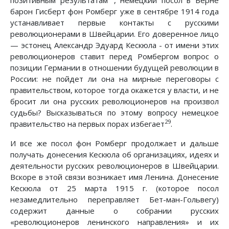
барон Гисберт фон Ромберг уже в сентябре 1914 года
устанавливает первые контакты с русскими
революционерами в Швейцарии. Его доверенное лицо
— эстонец Александр Эдуард Кескюла - от имени этих
революционеров ставит перед Ромбергом вопрос о
позиции Германии в отношении будущей революции в
России: не пойдет ли она на мирные переговоры с
правительством, которое тогда окажется у власти, и не
бросит ли она русских революционеров на произвол
судьбы? Высказываться по этому вопросу немецкое
29
правительство на первых порах избегает
.
И все же посол фон Ромберг продолжает и дальше
получать донесения Кескюла об организациях, идеях и
деятельности русских революционеров в Швейцарии.
Вскоре в этой связи возникает имя Ленина. Донесение
Кескюла от 25 марта 1915 г. (которое посол
незамедлительно переправляет Бет-ман-Гольвегу)
содержит данные о собрании русских
«революционеров ленинского направления» и их