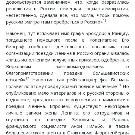
довольствуется замечанием, что, когда разразилась
революция в России, немецкая социал-демократия,
«естественно, сделала все, что могла, чтобы помочь
16
русским эмигрантам перебраться в Россию»
.
Наконец, тут всплывает имя графа Брокдорфа-Ранцау,
тогдашнего немецкого посла в Копенгагене Его
биограф сообщает: деятельность посланника при
организации поездки Ленина в Россию ограничивалась
«лишь исполнением полученных приказов, одобренных
Верховным главнокомандованием, о
благоприятствовании поездке большевистских
17
вождей»
. Напротив, сам рейхсканцлер фон Бетман-
18
Гольвег по этому поводу хранит полное молчание
. Но
опубликовано мало материалов и с русской стороны о
подоплеке, предпосылках и внутренних взаимосвязях
поездки Ленина. Впрочем, существуют некоторые
личные записи жены Ленина, его сотрудников и
спутников по поездке Зиновьева и Радека,
французского социалиста Анри Гильбо, а также
большевистского агента в Стокгольме Фюрстенберга-