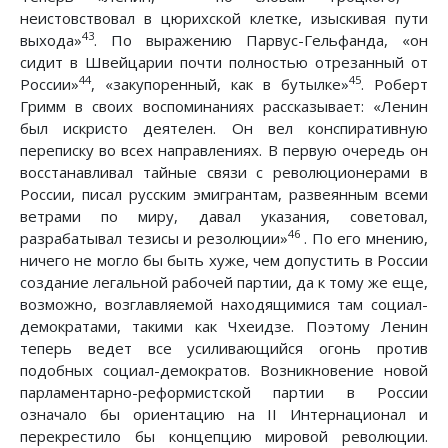
неистовствовал в цюрихской клетке, изыскивая пути
43
выхода»
. По выражению Парвус-Гельфанда, «он
сидит в Швейцарии почти полностью отрезанный от
44
45
России»
, «закупоренный, как в бутылке»
. Роберт
Гримм в своих воспоминаниях рассказывает: «Ленин
был искристо деятелен. Он вел конспиративную
переписку во всех направлениях. В первую очередь он
восстанавливал тайные связи с революционерами в
России, писал русским эмигрантам, развеянным всеми
ветрами по миру, давал указания, советовал,
46
разрабатывал тезисы и резолюции»
. По его мнению,
ничего не могло бы быть хуже, чем допустить в России
создание легальной рабочей партии, да к тому же еще,
возможно, возглавляемой находящимися там социал-
демократами, такими как Чхеидзе. Поэтому Ленин
теперь ведет все усиливающийся огонь против
подобных социал-демократов. Возникновение новой
парламентарно-реформистской партии в России
означало бы ориентацию на II Интернационал и
перекрестило бы концепцию мировой революции.