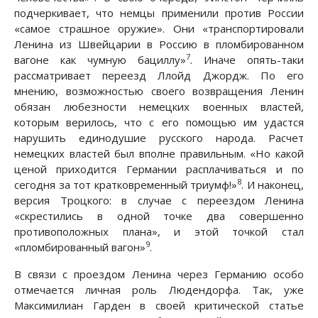
подчеркивает, что немцы применили против России
«самое страшное оружие». Они «транспортировали
Ленина из Швейцарии в Россию в пломбированном
7
вагоне как чумную бациллу»
. Иначе опять-таки
рассматривает переезд Ллойд Джордж. По его
мнению, возможностью своего возвращения Ленин
обязан любезности немецких военных властей,
которым верилось, что с его помощью им удастся
нарушить единодушие русского народа. Расчет
немецких властей был вполне правильным. «Но какой
ценой приходится Германии расплачиваться и по
8
сегодня за тот кратковременный триумф!»
. И наконец,
версия Троцкого: в случае с переездом Ленина
«скрестились в одной точке два совершенно
противоположных плана», и этой точкой стал
9
«пломбированный вагон»
.
В связи с проездом Ленина через Германию особо
отмечается личная роль Людендорфа. Так, уже
Максимилиан Гарден в своей критической статье