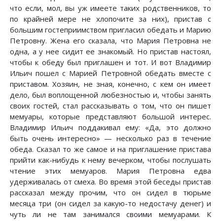
что если, мол, вы уж имеете таких родственников, то
по крайней мере не хлопочите за них), пристав с
большим гостеприимством пригласил обедать и Марию
Петровну. Жена его сказала, что Мария Петровна не
одна, а у нее сидит ее знакомый. Но пристав настоял,
чтобы к обеду был приглашен и тот. И вот Владимир
Ильич пошел с Марией Петровной обедать вместе с
приставом. Хозяин, не зная, конечно, с кем он имеет
дело, был воплощенной любезностью и, чтобы занять
своих гостей, стал рассказывать о том, что он пишет
мемуары, которые представляют большой интерес.
Владимир Ильич поддакивал ему: «Да, это должно
быть очень интересно» — несколько раз в течение
обеда. Сказал то же самое и на приглашение пристава
прийти как-нибудь к нему вечерком, чтобы послушать
чтение этих мемуаров. Мария Петровна едва
удерживалась от смеха. Во время этой беседы пристав
рассказал между прочим, что он сидел в тюрьме
месяца три (он сидел за какую-то недостачу денег) и
чуть ли не там занимался своими мемуарами. К