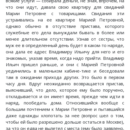
всякие услуги — собирала деньги, не зная, впрочем, на
что они идут, давала свою квартиру для свиданий
Марии Петровне с товарищами. Свидания эти
устраивались на ее квартире Марией Петровной,
однако обычно в отсутствие пристава, которого
служебные его дела вынуждали бывать в более или
менее длительном отсутствии. Узнав от сестры, что
муж ее в определенный день будет в каком-то наряде,
она дала ее адрес Владимиру Ильичу для него и его
знакомых, указав время, когда надо прийти. Владимир
Ильич пришел раньше, и они с Марией Петровной
уединились в маленьком кабине-тике и беседовали
там в ожидании прихода других. Это было в первом
часу дня. Вдруг неожиданно возвращается пристав,
выяснивший, что дело, которое ему было поручено,
откладывается и он имеет время, прежде чем идти в
наряд, пообедать дома. Относившийся вообще с
большим почтением к Марии Петровне и пытавшийся
даже однажды хлопотать за нее (вопрос шел о том,
чтобы ей было разрешено дольше остаться в Москве),
за что он едва не вылетел с места (ему было заявлено,