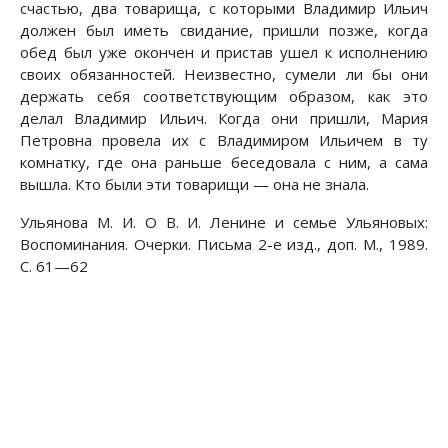
счастью, два товарища, с которыми Владимир Ильич
должен был иметь свидание, пришли позже, когда
обед был уже окончен и пристав ушел к исполнению
своих обязанностей. Неизвестно, сумели ли бы они
держать себя соответствующим образом, как это
делал Владимир Ильич. Когда они пришли, Мария
Петровна провела их с Владимиром Ильичем в ту
комнатку, где она раньше беседовала с ним, а сама
вышла. Кто были эти товарищи — она не знала.
Ульянова М. И. О В. И. Ленине и семье Ульяновых:
Воспоминания. Очерки. Письма 2-е изд., доп. М., 1989.
С. 61—62
Предыдущий: Меня взять не могут - все равно
Следующий: Из самарского (алак
Назад
Вперед