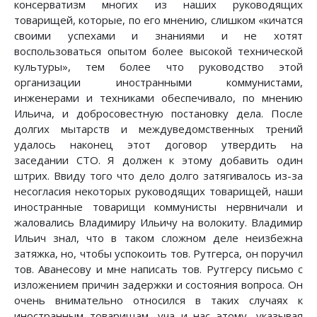
консерватизм многих из наших руководящих
товарищей, которые, по его мнению, слишком «кичатся
своими успехами и знаниями и не хотят
воспользоваться опытом более высокой технической
культуры», тем более что руководство этой
организации иностранными коммунистами,
инженерами и техниками обеспечивало, по мнению
Ильича, и добросовестную постановку дела. После
долгих мытарств и междуведомственных трений
удалось наконец этот договор утвердить на
заседании СТО. Я должен к этому добавить один
штрих. Ввиду того что дело долго затягивалось из-за
несогласия некоторых руководящих товарищей, наши
иностранные товарищи коммунисты нервничали и
жаловались Владимиру Ильичу на волокиту. Владимир
Ильич знал, что в таком сложном деле неизбежна
затяжка, но, чтобы успокоить тов. Рутгерса, он поручил
тов. Аванесову и мне написать тов. Рутгерсу письмо с
изложением причин задержки и состояния вопроса. Он
очень внимательно относился в таких случаях к
иностранным товарищам, уча и нас этому, указывая