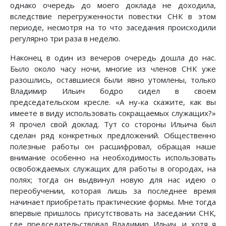
однако очередь до моего доклада не доходила,
вследствие перегруженности повестки СНК в этом
периоде, несмотря на то что заседания происходили
регулярно три раза в неделю.
Наконец в один из вечеров очередь дошла до нас.
Было около часу ночи, многие из членов СНК уже
разошлись, оставшиеся были явно утомлены, только
Владимир Ильич бодро сидел в своем
председательском кресле. «А ну-ка скажите, как вы
имеете в виду использовать сокращаемых служащих?»
Я прочел свой доклад. Тут со стороны Ильича был
сделан ряд конкретных предложений. Общественно
полезные работы он расшифровал, обращая наше
внимание особенно на необходимость использовать
освобождаемых служащих для работы в огородах, на
полях; тогда он выдвинул новую для нас идею о
переобучении, которая лишь за последнее время
начинает приобретать практические формы. Мне тогда
впервые пришлось присутствовать на заседании СНК,
где председательствовал Владимир Ильич, и хотя я