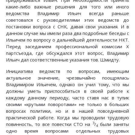
придерживался Ильич. При необходимости принять
какие-либо важные решения для того или иного
ведомства Владимир Ильич всегда раньше
советовался с руководителями этих ведомств до
постановки вопроса с СНК, давая свои указания. И в
данном случае мы имели раза два подробные беседы с
Ильичем по вопросу о дальнейшей деятельности НКТ.
Перед заседанием профессиональной комиссии X
партсъезда, где обсуждался этот вопрос, Владимир
Ильич дал соответственные указания тов. Шмидту.
Инициатива ведомств по вопросам, имеющим
актуальное значение, чрезвычайно поощрялась
Владимиром Ильичем, однако он учил тому, что мы
должны уметь приспособиться в своей работе к
каждому данному периоду, часто ставя нас в тупик
своими «крутыми поворотами» не только в больших
вопросах политики, но и в нашей повседневной
практической работе. Когда мы проводили трудовую
3
повинность, то все повестки СТО на
/
были заняты
4
одно время вопросами отдельных трудовых