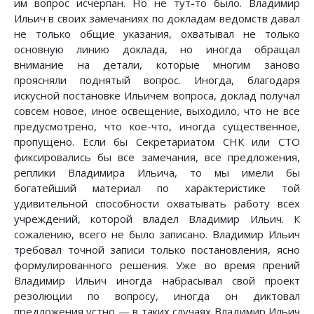
им вопрос исчерпан. Но не тут-то было. Владимир
Ильич в своих замечаниях по докладам ведомств давал
не только общие указания, охватывал не только
основную линию доклада, но иногда обращал
внимание на детали, которые многим заново
проясняли поднятый вопрос. Иногда, благодаря
искусной постановке Ильичем вопроса, доклад получал
совсем новое, иное освещение, выходило, что не все
предусмотрено, что кое-что, иногда существенное,
пропущено. Если бы Секретариатом СНК или СТО
фиксировались бы все замечания, все предложения,
реплики Владимира Ильича, то мы имели бы
богатейший материал по характеристике той
удивительной способности охватывать работу всех
учреждений, которой владел Владимир Ильич. К
сожалению, всего не было записано. Владимир Ильич
требовал точной записи только постановления, ясно
формулированного решения. Уже во время прений
Владимир Ильич иногда набрасывал свой проект
резолюции по вопросу, иногда он диктовал
предложения устно — в таких случаях Владимир Ильич