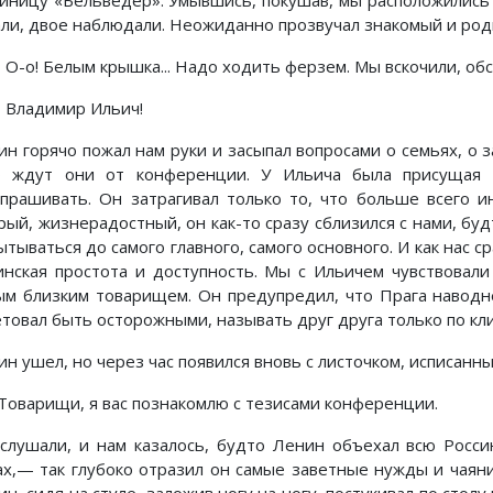
тиницу «Бельведер». Умывшись, покушав, мы расположились
али, двое наблюдали. Неожиданно прозвучал знакомый и род
-о! Белым крышка... Надо ходить ферзем. Мы вскочили, об
ладимир Ильич!
ин горячо пожал нам руки и засыпал вопросами о семьях, о з
о ждут они от конференции. У Ильича была присущая 
спрашивать. Он затрагивал только то, что больше всего 
рый, жизнерадостный, он как-то сразу сблизился с нами, буд
тываться до самого главного, самого основного. И как нас с
инская простота и доступность. Мы с Ильичем чувствовал
ым близким товарищем. Он предупредил, что Прага наводн
етовал быть осторожными, называть друг друга только по кли
ин ушел, но через час появился вновь с листочком, исписанн
оварищи, я вас познакомлю с тезисами конференции.
слушали, и нам казалось, будто Ленин объехал всю Росси
ах,— так глубоко отразил он самые заветные нужды и чаяни