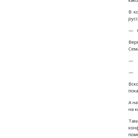
как
В к
рус
— С
Вер
Сем
— В
— Н
Вск
пок
А на
на к
Так
кон
пом