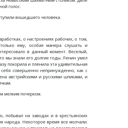
 за невысоким шахматным столиком: двое
ной голос:
ступили вошедшего человека.
аработках, о настроениях рабочих, о том,
только ему, особая манера слушать и
интересовало в данный момент. Веселый,
то мы знали его долгие годы. Ленин умел
разу покорила и пленила эта удивительная
и себя совершенно непринужденно, как с
ена австрийскими и русскими шпиками, и
чкам.
ым мелким почерком.
ю, побывал на заводах и в крестьянских
я народа. Некоторое время все молчали.