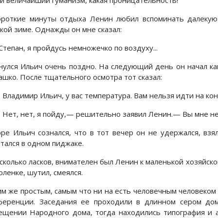
ой величайший гуманизм, какая проницательность!
ороткие минуты отдыха Ленин любил вспоминать далекую 
ской зиме. Однажды он мне сказал:
тепан, я пройдусь немножечко по воздуху...
нулся Ильич очень поздно. На следующий день он начал к
ашко. После тщательного осмотра тот сказал:
ладимир Ильич, у вас температура. Вам нельзя идти на кон
ет, нет, я пойду,— решительно заявил Ленин.— Вы мне не
оре Ильич сознался, что в тот вечер он не удержался, взя
атался в одном пиджаке.
сколько ласков, внимателен был Ленин к маленькой хозяйской
оленке, шутил, смеялся.
им же простым, самым что ни на есть человечным человеком
ференции. Заседания ее проходили в длинном сером до
ещении Народного дома, тогда находились типография и 