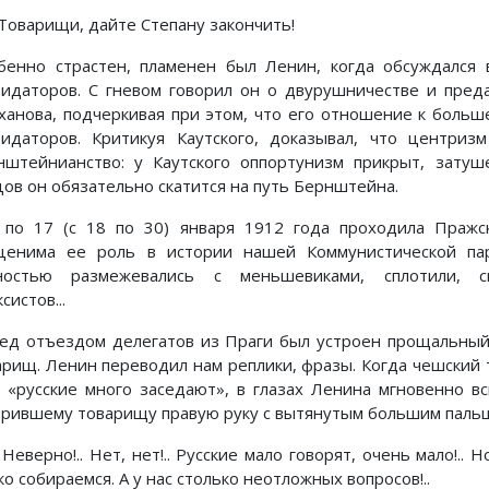
оварищи, дайте Степану закончить!
бенно страстен, пламенен был Ленин, когда обсуждался 
видаторов. С гневом говорил он о двурушничестве и пред
ханова, подчеркивая при этом, что его отношение к боль
видаторов. Критикуя Каутского, доказывал, что центриз
нштейнианство: у Каутского оппортунизм прикрыт, затуш
цов он обязательно скатится на путь Бернштейна.
 по 17 (с 18 по 30) января 1912 года проходила Пражс
ценима ее роль в истории нашей Коммунистической па
ностью размежевались с меньшевиками, сплотили, 
систов...
ед отъездом делегатов из Праги был устроен прощальный 
арищ. Ленин переводил нам реплики, фразы. Когда чешский 
, «русские много заседают», в глазах Ленина мгновенно в
орившему товарищу правую руку с вытянутым большим паль
еверно!.. Нет, нет!.. Русские мало говорят, очень мало!.. 
о собираемся. А у нас столько неотложных вопросов!..