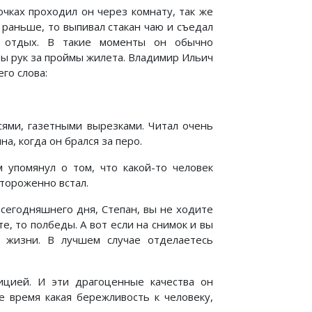
чках проходил он через комнату, так же
л раньше, то выпивал стакан чаю и съедал
й отдых. В такие моменты он обычно
цы рук за проймы жилета. Владимир Ильич
го слова:
сями, газетными вырезками. Читал очень
а, когда он брался за перо.
 упомянул о том, что какой-то человек
тороженно встал.
 сегодняшнего дня, Степан, вы не ходите
е, то полбеды. А вот если на снимок и вы
т жизни. В лучшем случае отделаетесь
ицией. И эти драгоценные качества он
 время какая бережливость к человеку,