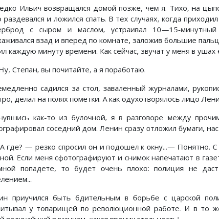
едко Ильич возвращался домой позже, чем я. Тихо, на цыпо
о раздевался и ложился спать. В тех случаях, когда приходи
ерброд с сыром и маслом, устраивал 10—15-минутны
хаживался взад и вперед по комнате, заложив большие паль
л каждую минуту времени. Как сейчас, звучат у меня в ушах е
у, Степан, вы почитайте, а я поработаю.
емедленно садился за стол, заваленный журналами, рукопи
ро, делал на полях пометки. А как одухотворялось лицо Ленин
нувшись как-то из булочной, я в разговоре между прочим
ографировал соседний дом. Ленин сразу отложил бумаги, нас
 где? — резко спросил он и подошел к окну...— Понятно. С
мной. Если меня сфотографируют и снимок напечатают в газет
мной попадете, то будет очень плохо: полиция не дас
лением...
ин приучился быть бдительным в борьбе с царской пол
питывал у товарищей по революционной работе. И в то же