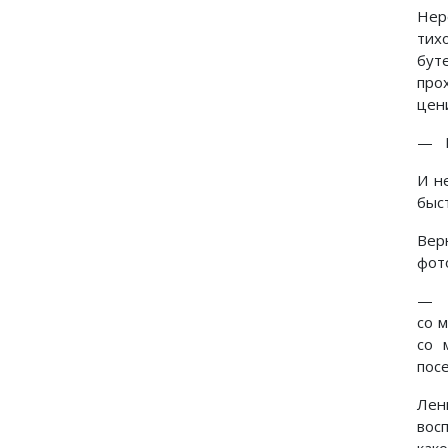
Нер
тих
бут
про
цени
— Н
И н
быст
Вер
фот
— А
со 
со 
посе
Лен
вос