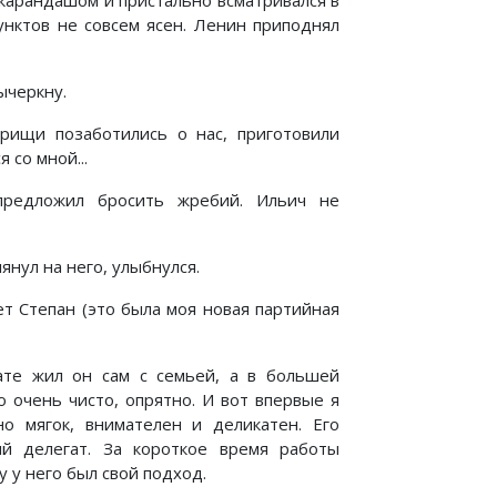
у карандашом и пристально всматривался в
унктов не совсем ясен. Ленин приподнял
ычеркну.
щи позаботились о нас, приготовили
 со мной...
 предложил бросить жребий. Ильич не
нул на него, улыбнулся.
ет Степан (это была моя новая партийная
ате жил он сам с семьей, а в большей
о очень чисто, опрятно. И вот впервые я
о мягок, внимателен и деликатен. Его
й делегат. За короткое время работы
 у него был свой подход.