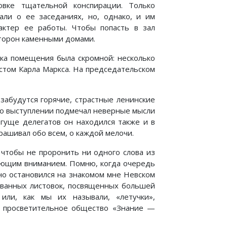
овке тщательной конспирации. Только
али о ее заседаниях, но, однако, и им
актер ее работы. Чтобы попасть в зал
сторон каменными домами.
вка помещения была скромной: несколько
стом Карла Маркса. На председательском
забудутся горячие, страстные ленинские
ибо выступлении подмечал неверные мысли
 гуще делегатов он находился также и в
рашивал обо всем, о каждой мелочи.
, чтобы не проронить ни одного слова из
вающим вниманием. Помню, когда очередь
бно остановился на знакомом мне Невском
рованных листовок, посвященных большей
или, как мы их называли, «летучки»,
и просветительное общество «Знание —