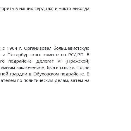
а гореть в наших сердцах, и никто никогда
 1904 г. Организовал большевистскую
о и Петербургского комитетов РСДРП. В
го подрайона. Делегат VI (Пражской)
емным заключениям, был в ссылке. После
ной гвардии в Обуховском подрайоне. В
вателем по политическим делам, затем на
нин и его партия"
Из книги "Записки большевика"