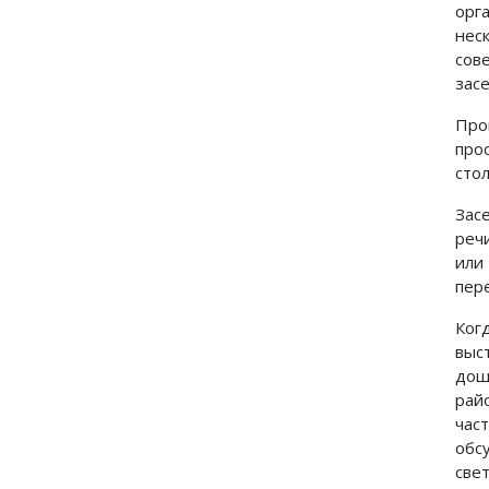
орг
нес
сов
зас
Про
про
стол
Зас
реч
или
пер
Ког
выс
дош
рай
час
обс
свет