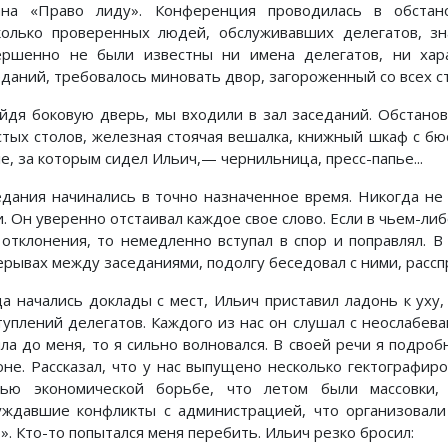
ана «Право лиду». Конференция проводилась в обстан
колько проверенных людей, обслуживавших делегатов, зн
ершенно не были известны ни имена делегатов, ни хар
еданий, требовалось миновать двор, загороженный со всех 
йдя боковую дверь, мы входили в зал заседаний. Обстано
стых столов, железная стоячая вешалка, книжный шкаф с бю
е, за которым сидел Ильич,— чернильница, пресс-папье...
едания начинались в точно назначенное время. Никогда не 
и. Он уверенно отстаивал каждое свое слово. Если в чьем-л
 отклонения, то немедленно вступал в спор и поправлял. В
ерывах между заседаниями, подолгу беседовал с ними, рассп
да начались доклады с мест, Ильич приставил ладонь к уху
туплений делегатов. Каждого из нас он слушал с неослабе
ла до меня, то я сильно волновался. В своей речи я подро
оне. Рассказал, что у нас выпущено несколько гектографи
тью экономической борьбе, что летом были массовки, 
уждавшие конфликты с администрацией, что организовал
». Кто-то попытался меня перебить. Ильич резко бросил: