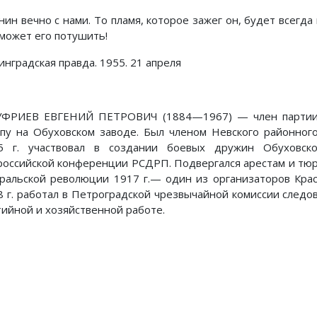
енин вечно с нами. То пламя, которое зажег он, будет всегд
сможет его потушить!
инградская правда. 1955. 21 апреля
ФРИЕВ ЕВГЕНИЙ ПЕТРОВИЧ (1884—1967) — член партии с
ппу на Обуховском заводе. Был членом Невского районног
5 г. участвовал в создании боевых дружин Обуховско
российской конференции РСДРП. Подвергался арестам и тюр
ральской революции 1917 г.— один из организаторов Крас
8 г. работал в Петроградской чрезвычайной комиссии следо
тийной и хозяйственной работе.
Предыдущий: Из статьи "Ле
Следующий: 
Назад
Вперед