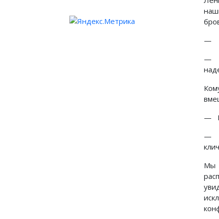
Лени
наш
бро
— А
— Н
наде
Ком
вмеш
— Н
— О
клич
Мы 
рас
уви
иск
кон