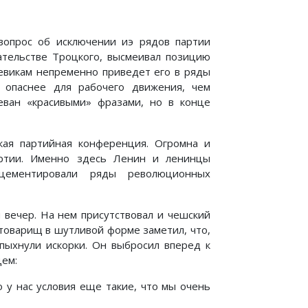
вопрос об исключении иэ рядов партии
ательстве Троцкого, высмеивал позицию
шевикам непременно приведет его в ряды
м опаснее для рабочего движения, чем
еван «красивыми» фразами, но в конце
кая партийная конференция. Огромна и
ртии. Именно здесь Ленин и ленинцы
сцементировали ряды революционных
вечер. На нем присутствовал и чешский
товарищ в шутливой форме заметил, что,
спыхнули искорки. Он выбросил вперед к
цем:
Но у нас условия еще такие, что мы очень