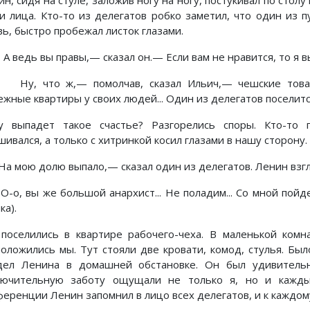
н, сидя на стуле, заложив ногу на ногу, постукивал по стол
и лица. Кто-то из делегатов робко заметил, что один из п
вь, быстро пробежал листок глазами.
 ведь вы правы,— сказал он.— Если вам не нравится, то я в
у, что ж,— помолчав, сказал Ильич,— чешские товари
жные квартиры у своих людей... Один из делегатов поселится
у выпадет такое счастье? Разгорелись споры. Кто-то
ивался, а только с хитринкой косил глазами в нашу сторону.
а мою долю выпало,— сказал один из делегатов. Ленин взгля
-о, вы же большой анархист... Не поладим... Со мной пойд
ка).
поселились в квартире рабочего-чеха. В маленькой комн
положились мы. Тут стояли две кровати, комод, стулья. Был
дел Ленина в домашней обстановке. Он был удивительн
лючительную заботу ощущали не только я, но и кажды
ференции Ленин запомнил в лицо всех делегатов, и к каждому