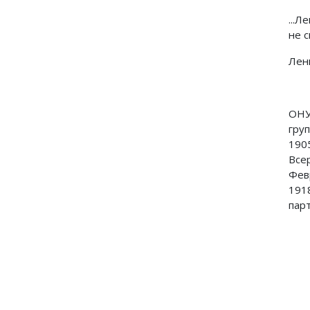
...Л
не 
Лен
ОНУ
гру
190
Все
Фев
191
пар