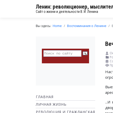
Ленин: революционер, мыслител
Сайт о жизни и деятельности В. И. Ленина
Вы здесь:
Home
Воспоминания о Ленине
Ве
Он
Ро
Со
П
Нас
огр
Вые
аре
ГЛАВНАЯ
...
ЛИЧНАЯ ЖИЗНЬ
дво
РЕВОЛЮЦИЯ И ГРАЖДАНСКАЯ