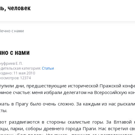
ь, человек
Вечно с нами
чно с нами
уфриев Е. П.
дительская категория:
Статьи
здано: 11 мая 2010
росмотров: 12374
тупили дни, предшествующие исторической Пражской конфе
омное счастье: меня избрали делегатом на Всероссийскую к
хать в Прагу было очень сложно. За каждым из нас рыскали
сты.
И вот раздвигаются в стороны скалистые горы. За Влтавой
рцы, парки, соборы древнего города Праги. Нас встретил с