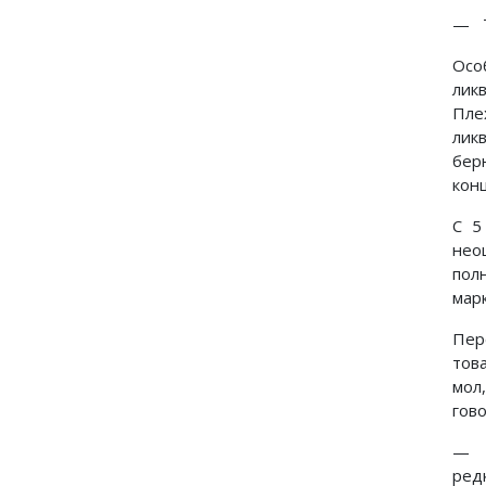
— Т
Осо
лик
Пле
лик
бер
кон
С 5
нео
пол
марк
Пер
тов
мол
гов
— Н
редк