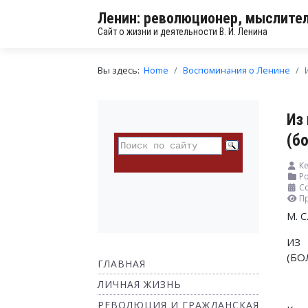
Ленин: революционер, мыслител
Сайт о жизни и деятельности В. И. Ленина
Вы здесь:
Home
Воспоминания о Ленине
Из
(б
Ке
Ро
С
П
М. С
ИЗ
(БО
ГЛАВНАЯ
ЛИЧНАЯ ЖИЗНЬ
РЕВОЛЮЦИЯ И ГРАЖДАНСКАЯ