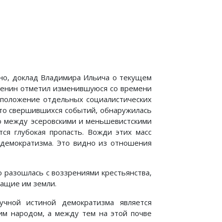
но, доклад Владимира Ильича о текущем
 Ленин отметил изменившуюся со времени
я положение отдельных социалистических
 что свершившихся событий, обнаружилась
то между эсеровскими и меньшевистскими
тся глубокая пропасть. Вожди этих масс
 демократизма. Это видно из отношения
о разошлась с воззрениями крестьянства,
ащие им земли.
чной истиной демократизма является
им народом, а между тем на этой почве