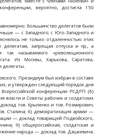
делегатов. Вместе с членами «Военки» и
конференции, вероятно, достигла 150
равномерно: большинство делегатов были
еньше — с Западного; с Юго-Западного и
ъяснялось не только отдаленностью этих
 делегатам, запрещая отпуска и пр., а
и так называемого «революционного
гата. Из Москвы, Харькова, Саратова,
и делегаты.
вского. Президиум был избран в составе
гих, и утвержден следующий порядок дня
м Всероссийской конференции РСДРП (б)
ия власти и Советы рабочих и солдатских
доклад тов. Крыленко и тов. Розмирович;
в. Сталина; 6) демократизация армии —
изации — доклад товарищей Подвойского,
нина; 9) общероссийская, солдатская и
ружение народа — доклад тов. Дашкевича;