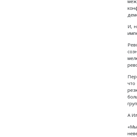
меж
кон
дем
И, 
имп
Рев
соз
мел
рев
Пер
что
рез
бол
гру
А Ил
«Мы
нев