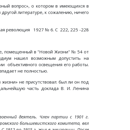
рный вопрос», о котором в имеющихся в
другой литературе, к сожалению, ничего
ая революция 1927 № 6. С 222, 225 -228
де, помещенный в "Новой Жизни" № 54 от
зидиум нашел возможным допустить на
ии объективного освещения его работы.
впадает не полностью.
 жизни» не присутствовал: был ли он под
альнейшую часть доклада В. И. Ленина
оенный деятель. Член партии с 1901 г.
тромского большевистского комитета, вел
 1912 по 1915 г. жил в эмиграции. После