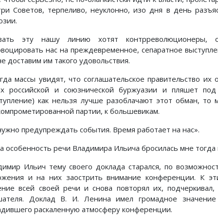
три Советов, терпеливо, неуклонно, изо дня в день разъ
юзии.
вать эту нашу линию хотят контрреволюционеры, о
овоцировать нас на преждевременное, сепаратное выступлен
не доставим им такого удовольствия.
огда массы увидят, что соглашательское правительство их 
ах российской и союзнической буржуазии и пляшет под
ступление) как нельзя лучше разоблачают этот обман, то
компрометированной партии, к большевикам.
нужно предупреждать события. Время работает на нас».
а особенность речи Владимира Ильича бросилась мне тогда в
димир Ильич тему своего доклада старался, по возможнос
ожения и на них заострить внимание конференции. К э
ение всей своей речи и снова повторял их, подчеркивал,
шателя. Доклад В. И. Ленина имел громадное значение
адившего раскаленную атмосферу конференции.