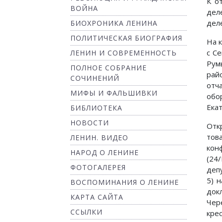
К о
ВОЙНА
дел
дел
БИОХРОНИКА ЛЕНИНА
ПОЛИТИЧЕСКАЯ БИОГРАФИЯ
На 
с С
ЛЕНИН И СОВРЕМЕННОСТЬ
Рум
ПОЛНОЕ СОБРАНИЕ
рай
СОЧИНЕНИЙ
отч
МИФЫ И ФАЛЬШИВКИ
обо
Ека
БИБЛИОТЕКА
НОВОСТИ
Отк
тов
ЛЕНИН. ВИДЕО
кон
НАРОД О ЛЕНИНЕ
(24
ФОТОГАЛЕРЕЯ
деп
5) 
ВОСПОМИНАНИЯ О ЛЕНИНЕ
док
КАРТА САЙТА
Чер
ССЫЛКИ
кре