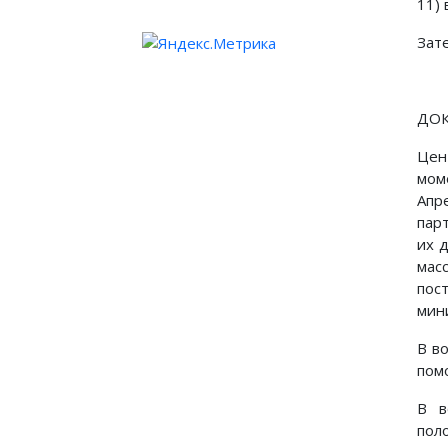
11)
Зате
ДОК
Цен
мом
Апр
пар
их 
мас
пос
мин
В в
пом
В в
пол