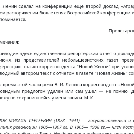
И. Ленин сделал на конференции еще второй доклад «Агра
ем распоряжении бюллетенях Всероссийской конференции и 
упоминается.
Пролетарск
мечания:
Приводим здесь единственный репортерский отчет о докла
июня. Из представителей небольшевистских газет пре
ференцию только корреспондента "Новой Жизни" при услов
водимый автором текст с отчетом в газете "Новая Жизнь" со
Во время этой части речи В. И. Ленина корреспондент «Новой
говидным предлогом удален или сам ушел — не помню. Д
ожу по сохранившейся у меня записи. М. К.
РОВ МИХАИЛ СЕРГЕЕВИЧ (1878—1941) — государственный и в
стник революции 1905—1907 гг. В 1905— 1908 гг.— член Кос
тийную работу в Твери. Неоднократно подвергался арестам. С