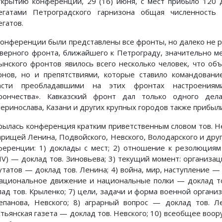
ткрытию конференции, 29 (16) июня, с мест прибыло 120 
егатами Петроградского гарнизона общая численность 
егатов.
конференции были представлены все фронты, но далеко не 
еверного фронта, ближайшего к Петрограду, значительно м
ынского фронтов явилось всего несколько человек, что об
онов, но и препятствиями, которые ставило командование
асти преобладавшими на этих фронтах настроениям
рончества». Кавказский фронт дал только одного дела
теринослава, Казани и других крупных городов также прибыл
рылась конференция кратким приветственным словом тов. Не
арищей Ленина, Подвойского, Невского, Володарского и дру
ференции: 1) доклады с мест; 2) отношение к резолюция
/IV) — доклад тов. Зиновьева; 3) текущий момент: организац
утатов — доклад тов. Ленина; 4) война, мир, наступление — 
национальное движение и национальные полки — доклад то
лад тов. Крыленко; 7) цели, задачи и форма военной орган
епанова, Невского; 8) аграрный вопрос — доклад тов. Ле
стьянская газета — доклад тов. Невского; 10) всеобщее воо