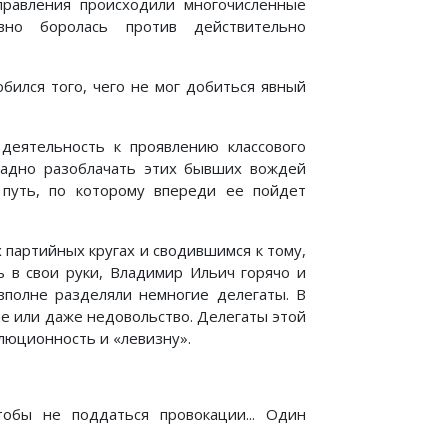
равления происходили многочисленные
ивно боролась против действительно
обился того, чего не мог добиться явный
деятельность к проявлению классового
щадно разоблачать этих бывших вождей
 путь, по которому впереди ее пойдет
 партийных кругах и сводившимся к тому,
ь в свои руки, Владимир Ильич горячо и
 вполне разделяли немногие делегаты. В
е или даже недовольство. Делегаты этой
олюционность и «левизну».
бы не поддаться провокации... Один