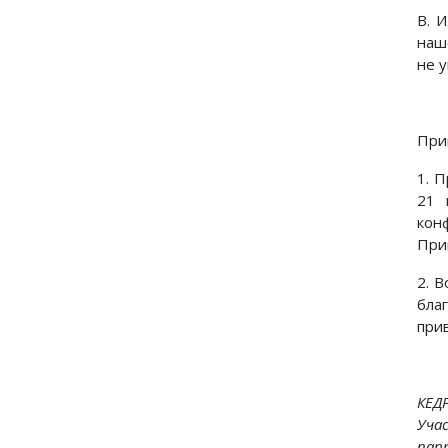
В. 
наш
не 
При
1. 
21 
кон
При
2. 
бла
прив
КЕД
Уча
пар