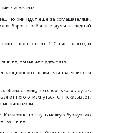
ению с апрелем?
е... Но они идут еще за соглашателями,
хся выборов в районные думы наглядный
писок подано всего 150 тыс. голосов, и
взявши ее, мы сможем удержать.
еволюционного правительства являются
х обеих столиц, не говоря уже о других,
ьзя от него отмахнуться. Он показывает,
 и меньшевикам.
и. Как можно толкнуть мелкую буржуазию
ет взять ее.
рская партия должна бороться за влияние