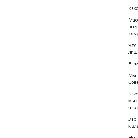
Как
Мас
эсе
том
Что
лиш
Если
Мы 
Сове
Как
мы 
что
Это
к вл
Нет