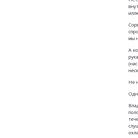
вну
илл
Сор
спр
мы 
А к
рук
(на
нес
Не 
Одн
Вла
пол
теч
слу
охл