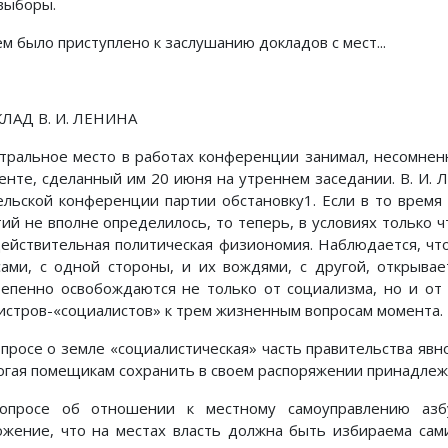
 выборы.
м было приступлено к заслушанию докладов с мест...
ЛАД В. И. ЛЕНИНА
тральное место в работах конференции занимал, несомнен
енте, сделанный им 20 июня на утреннем заседании. В. И.
ельской конференции партии обстановку1. Если в то врем
тий не вполне определилось, то теперь, в условиях только
действительная политическая физиономия. Наблюдается, ч
сами, с одной стороны, и их вождями, с другой, открывае
тепенно освобождаются не только от социализма, но и от
истров-«социалистов» к трем жизненным вопросам момента.
опросе о земле «социалистическая» часть правительства явн
огая помещикам сохранить в своем распоряжении принадлеж
опросе об отношении к местному самоуправлению азбу
ожение, что на местах власть должна быть избираема сам