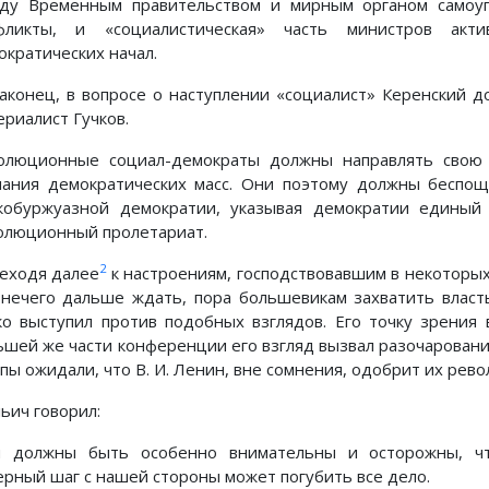
ду Временным правительством и мирным органом самоуп
фликты, и «социалистическая» часть министров акт
ократических начал.
наконец, в вопросе о наступлении «социалист» Керенский д
ериалист Гучков.
олюционные социал-демократы должны направлять свою 
нания демократических масс. Они поэтому должны беспо
кобуржуазной демократии, указывая демократии единый
олюционный пролетариат.
2
еходя далее
к настроениям, господствовавшим в некоторых
 нечего дальше ждать, пора большевикам захватить власт
ко выступил против подобных взглядов. Его точку зрения
ьшей же части конференции его взгляд вызвал разочаровани
ппы ожидали, что В. И. Ленин, вне сомнения, одобрит их рев
ьич говорил:
 должны быть особенно внимательны и осторожны, что
ерный шаг с нашей стороны может погубить все дело.