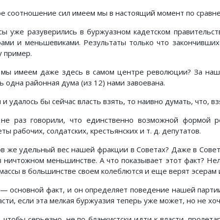
ое соотношение сил имеем мы в настоящий момент по сравн
сы уже разуверились в буржуазном кадетском правительств
рами и меньшевиками. Результаты только что закончивши
у пример.
 мы имеем даже здесь в самом центре революции? За наш с
ь одна районная дума (из 12) нами завоевана.
 и удалось бы сейчас власть взять, то наивно думать, что, 
не раз говорили, что единственно возможной формой р
ты рабочих, солдатских, крестьянских и т. д. депутатов.
ов же удельный вес нашей фракции в Советах? Даже в Совета
в ничтожном меньшинстве. А что показывает этот факт? Нел
 массы в большинстве своем колеблются и еще верят эсерам
 — основной факт, и он определяет поведение нашей парти
асти, если эта мелкая буржуазия теперь уже может, но не хоч
, чтобы серьезно, не по-бланкистски идти к власти, пролета