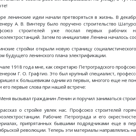
оте!
оре ленинские идеи начали претворяться в жизнь. В декабр
енеру А. В. Винтеру было поручено строительство Шатурс
фсоюз строителей уже послал первых рабочих н
роэлектростанций. Затем по инициативе Ленина началось со
инские стройки открыли новую страницу социалистическог
ом будущего ленинского плана электрификации.
ачале 1918 года мне, как секретарю Петроградского профсою
енером Г. О. Графтио. Это был крупный специалист, профес
пришел к большевикам одним из первых, многого еще не п
и его первые слова при нашей встрече:
еня вызывал гражданин Ленин и поручил заниматься строи
 рассказ о стройке увлек нас. Профсоюз строителей горя
роэлектростанции. Рабочие Петрограда и его окрестнос
ериалах, припрятанных бывшими подрядчиками еще в пер
ябрьской революции. Теперь эти материалы направлялись на