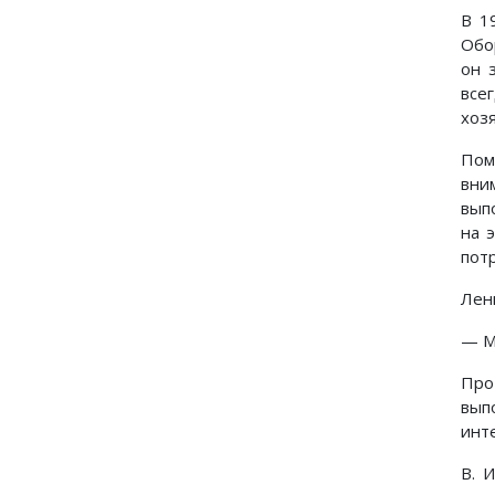
В 1
Обо
он 
все
хоз
Пом
вни
вып
на 
пот
Лен
— М
Про
вып
инт
В. 