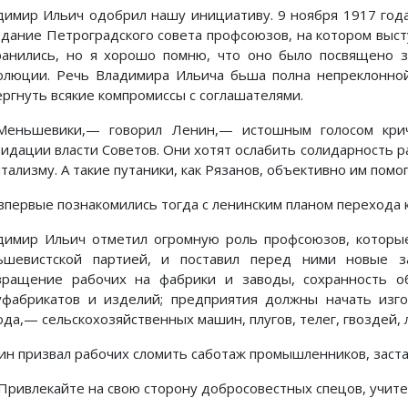
димир Ильич одобрил нашу инициативу. 9 ноября 1917 год
едание Петроградского совета профсоюзов, на котором выст
ранились, но я хорошо помню, что оно было посвящено з
олюции. Речь Владимира Ильича бьша полна непреклонной
ергнуть всякие компромиссы с соглашателями.
еньшевики,— говорил Ленин,— истошным голосом крич
видации власти Советов. Они хотят ослабить солидарность ра
тализму. А такие путаники, как Рязанов, объективно им помо
впервые познакомились тогда с ленинским планом перехода к
димир Ильич отметил огромную роль профсоюзов, которы
ьшевистской партией, и поставил перед ними новые з
вращение рабочих на фабрики и заводы, сохранность об
уфабрикатов и изделий; предприятия должны начать изг
да,— сельскохозяйственных машин, плугов, телег, гвоздей, ло
ин призвал рабочих сломить саботаж промышленников, заста
ривлекайте на свою сторону добросовестных спецов, учитес