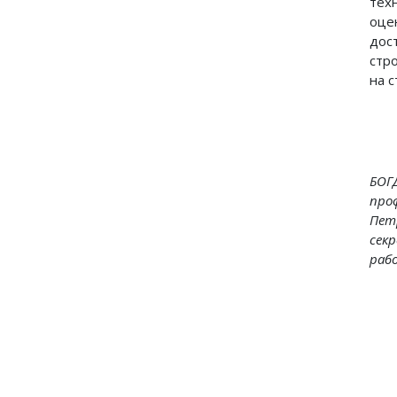
тех
оце
дос
стр
на 
БОГ
про
Пет
сек
раб