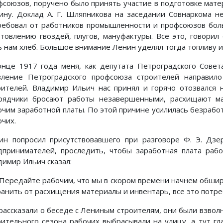
фсоюзов, поручено было принять участие в подготовке мате
ину. Доклад А. Г. Шляпникова на заседании Совнаркома н
ребовал от работников промышленности и профсоюзов боль
отовлению гвоздей, плугов, мануфактуры. Все это, говорил
ь нам хлеб. Большое внимание Ленин уделял тогда топливу 
онце 1917 года меня, как депутата Петроградского Совет
вление Петроградского профсоюза строителей направил
оителей. Владимир Ильич нас принял и горячо отозвался 
рядчики бросают работы незавершенными, расхищают ма
очим заработной платы. По этой причине усилилась безрабо
очих.
ин попросил присутствовавшего при разговоре Ф. Э. Дзе
дпринимателей, проследить, чтобы заработная плата раб
димир Ильич сказал:
ередайте рабочим, что мы в скором времени начнем обшир
ранить от расхищения материалы и инвентарь, все это потре
рассказали о беседе с Лениным строителям, они были взвол
оительного сезона рабочих выбрасывали на улицу, а тут гл