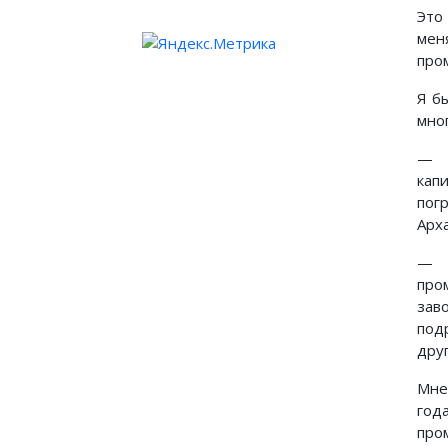
Это
мен
про
Я б
мно
— В
кап
пог
Арха
— Н
про
зав
под
дру
Мне
год
про