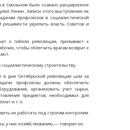
а в Смольном было созвано расширенное
упил Ленин. Записи этого выступления не
адачам профсоюзов в социалистической
 решимости укрепить власть Советов и
ат о гибели революции, призывают к
бочих, чтобы облегчить врагам возврат к
гают.
 социалистическому строительству.
е в дни Октябрьской революции шли за
адачи: профсоюзы должны обеспечить
орудования, организовать учет сырья,
отовление предметов, необходимых для
пат и т. п.
вить их работать под строгим контролем.
ь у них хозяйствованию,— говорил он.