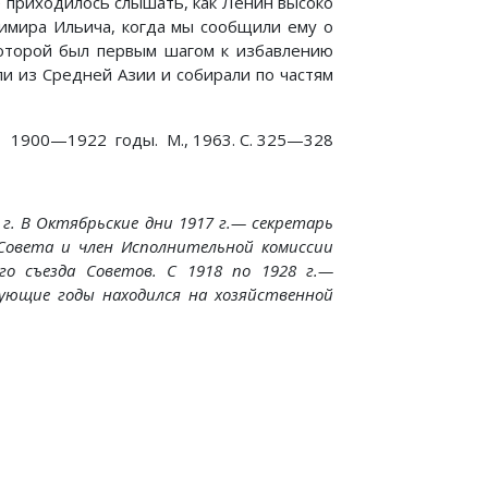
е приходилось слышать, как Ленин высоко
имира Ильича, когда мы сообщили ему о
 которой был первым шагом к избавлению
ли из Средней Азии и собирали по частям
 1900—1922 годы. М., 1963. С. 325—328
. В Октябрьские дни 1917 г.— секретарь
Совета и член Исполнительной комиссии
ого съезда Советов. С 1918 по 1928 г.—
дующие годы находился на хозяйственной
с учил революционной тактике
 Отрывки из воспоминаний