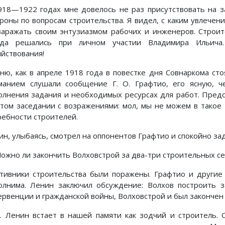
918—1922 годах мне довелось не раз присутствовать на з
роны по вопросам строительства. Я видел, с каким увлечени
заражать своим энтузиазмом рабочих и инженеров. Строит
гда решались при личном участии Владимира Ильича
яйствования!
ню, как в апреле 1918 года в повестке дня Совнаркома сто
манием слушали сообщение Г. О. Графтио, его ясную, ч
олнения задания и необходимых ресурсах для работ. Пред
этом заседании с возражениями: мол, мы не можем в тако
ребности строителей.
ин, улыбаясь, смотрел на оппонентов Графтио и спокойно зад
ожно ли закончить Волховстрой за два-три строительных сез
тивники строительства были поражены. Графтио и другие 
олнима. Ленин заключил обсуждение: Волхов построить з
ервенции и гражданской войны, Волховстрой и был закончен 
И. Ленин встает в нашей памяти как зодчий и строитель.