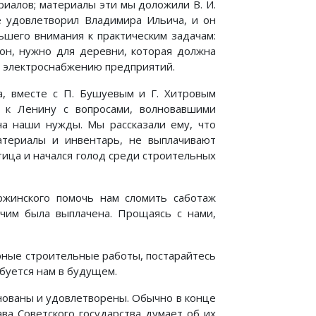
риалов; материалы эти мы доложили В. И.
е удовлетворил Владимира Ильича, и он
шего внимания к практическим задачам:
 он, нужно для деревни, которая должна
и электроснабжению предприятий.
а, вместе с П. Бушуевым и Г. Хитровым
о к Ленину с вопросами, волновавшими
на наши нужды. Мы рассказали ему, что
териалы и инвентарь, не выплачивают
тица и начался голод среди строительных
ржинского помочь нам сломить саботаж
очим была выплачена. Прощаясь с нами,
ные строительные работы, постарайтесь
буется нам в будущем.
нованы и удовлетворены. Обычно в конце
ава Советского государства думает об их