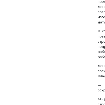
про
Лен
пот
изг
дат
В к
пра
стр
под
раб
раб
Лен
пре
Вла
— П
сох
Мы 
стр