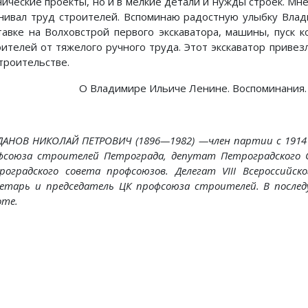
нические проекты, но и в мелкие детали и нужды строек. Мн
нивал труд строителей. Вспоминаю радостную улыбку Влад
тавке на Волховстрой первого экскаватора, машины, пуск
оителей от тяжелого ручного труда. Этот экскаватор привез
строительстве.
О Владимире Ильиче Ленине. Воспоминания.
ДАНОВ НИКОЛАЙ ПЕТРОВИЧ (1896—1982) —член партии с 1914 г
фсоюза строителей Петрограда, депутат Петроградского 
роградского совета профсоюзов. Делегат VIII Всероссийск
ретарь и председатель ЦК профсоюза строителей. В после
оте.
Предыдущий: Как Ильич на
Следующий:
Назад
Вперед