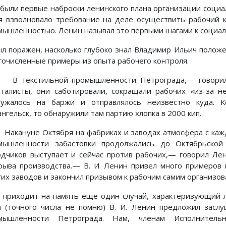
 были первые наброски ленинского плана организации соци
я взволновало требование на деле осуществить рабочий к
мышленностью. Ленин называл это первыми шагами к социал
ыл поражен, насколько глубоко знал Владимир Ильич положе
гочисленные примеры из опыта рабочего контроля.
 текстильной промышленности Петрограда,— говорил 
италисты, они саботировали, сокращали рабочих «из-за н
ружалось на баржи и отправлялось неизвестно куда. 
нгельск, то обнаружили там партию хлопка в 2000 кип.
акануне Октября на фабриках и заводах атмосфера с кажд
мышленности забастовки продолжались до Октябрьской
одчиков выступает и сейчас против рабочих,— говорил Ле
рыва производства.— В. И. Ленин привел много примеров 
гих заводов и закончил призывом к рабочим самим организов
 приходит на память еще один случай, характеризующий л
а (точного числа не помню) В. И. Ленин предложил засл
мышленности Петрограда. Нам, членам Исполнительн