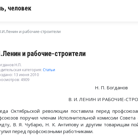
ь, человек
В.И.Ленин и рабочие-строители
И.Ленин и рабочие-строители
гданов Н.П.
дительская категория:
Статьи
оздано: 13 июня 2010
росмотров: 4909
Н. П. Богданов
В. И. ЛЕНИН И РАБОЧИЕ-СТР
еда Октябрьской революции поставила перед профсоюза
фсоюзов поручил членам Исполнительной комиссии Совета (
дту, В. Я. Чубарю, Н. К. Антипову и другим товарищам пой
тупил перед профсоюзными работниками.