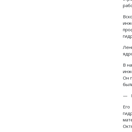
раб
Вск
инж
про
гид
Лен
ядр
В н
инж
Он 
был
— М
Его
гид
мат
Окт