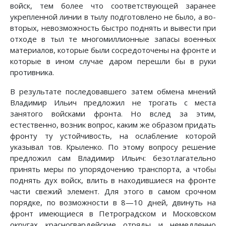
войск, тем более что соответствующей заранее
укрепленной линии в тылу подготовлено не было, а во-
вторых, невозможность быстро поднять и вывести при
отходе в тыл те многомиллионные запасы военных
материалов, которые были сосредоточены на фронте и
которые в ином случае даром перешли бы в руки
противника.
В результате последовавшего затем обмена мнений
Владимир Ильич предложил не трогать с места
занятого войсками фронта. Но вслед за этим,
естественно, возник вопрос, каким же образом придать
фронту ту устойчивость, на ослабление которой
указывал тов. Крыленко. По этому вопросу решение
предложил сам Владимир Ильич: безотлагательно
принять меры по упорядочению транспорта, а чтобы
поднять дух войск, влить в находившиеся на фронте
части свежий элемент. Для этого в самом срочном
порядке, по возможности в 8—10 дней, двинуть на
фронт имеющиеся в Петроградском и Московском
округах красногвардейские отряды и немедленно