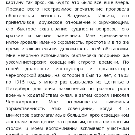
картину так ярко, как будто это было все еще вчера.
Прежде всего неотразимое впечатление произвела
обаятельная личность Владимира Ильича, его
приветливое, дружеское отношение к окружающим,
его быстрое схватывание сущности вопросов, его
краткие и меткие замечания. Мне чрезвычайно
импонировали именно скромность, простота и в то же
время исключительная деловитость всей обстановки.
Мне невольно вспомнилась обстановка подобных же
узкоминистерских совещаний старого времени. По
своей должности инструктора и организатора
черногорской армии, на которой я был 12 лет, с 1903
по 1915 год, я много раз вызывался из Цетинье в
Петербург для дачи заключений по разного рода
военным ходатайствам князя, а затем короля Николая
Черногорского. Мне вспоминается никчемная
торжественность этих совещаний, когда 4—5
министров располагались в большом, ярко освещенном
люстрами помещении, за огромным, покрытым красным
столом. В моем воспоминании всплывают участники
подобных совещаний — и заливавшийся соловьем