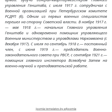
управления Генштаба, с июля 1917 г. сотрудничал с
Военной организацией при Петербургском комитете
РСДРП (б). Одним из первых военных специалистов
перешел на сторону Советской власти. В ноябре 1917 г.
— мае 1918 г.— начальник Главного управления
Генштаба и одновременно помощник управляющего
Военным министерством и управделами Наркомвоена (с
декабря 1917). С июля по сентябрь 1918 г.— постоянный
член, с июня 1919 г.— председатель Военно-
законодательного совета при РВСР, с сентября 1921 г.—
помощник главного инспектора Всевобуча Затем на
военно-научной и преподавательской работе.
Предыдущий: Ленин на военной работе
Следующий: Из красной тетрад
Назад
Вперед
Joomla templates by a4joomla