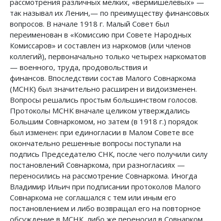
рассмотрения различных мелких, «вермишелевых» —
так называл их Ленин,— по преимуществу финансовых
вопросов. В начале 1918 г. Малый Совет был
переименован в «Комиссию при Совете Народных
Комиссаров» и составлен из наркомов (или членов
коллегий), первоначально только четырех наркоматов
— военного, труда, продовольствия и
финансов. Впоследствии состав Малого Совнаркома
(МСНК) был значительно расширен и видоизменен.
Вопросы решались простым большинством голосов.
Протоколы МСНК вначале целиком утверждались
Большим Совнаркомом, но затем (в 1918 г.) порядок
был изменен: при единогласии в Малом Совете все
окончательно решенные вопросы поступали на
подпись Председателю СНК, после чего получили силу
постановлений Совнаркома, при разногласиях —
переносились на рассмотрение Совнаркома. Иногда
Владимир Ильич при подписании протоколов Малого
Совнаркома не соглашался с тем или иным его
постановлением и либо возвращал его на повторное
обсуждение в МСНК, либо же переносил в Совнарком.