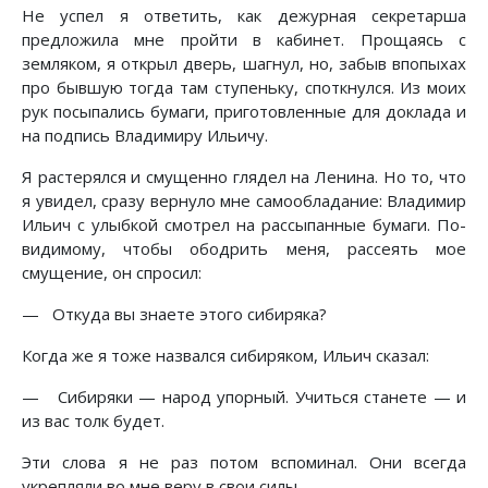
Не успел я ответить, как дежурная секретарша
предложила мне пройти в кабинет. Прощаясь с
земляком, я открыл дверь, шагнул, но, забыв впопыхах
про бывшую тогда там ступеньку, споткнулся. Из моих
рук посыпались бумаги, приготовленные для доклада и
на подпись Владимиру Ильичу.
Я растерялся и смущенно глядел на Ленина. Но то, что
я увидел, сразу вернуло мне самообладание: Владимир
Ильич с улыбкой смотрел на рассыпанные бумаги. По-
видимому, чтобы ободрить меня, рассеять мое
смущение, он спросил:
— Откуда вы знаете этого сибиряка?
Когда же я тоже назвался сибиряком, Ильич сказал:
— Сибиряки — народ упорный. Учиться станете — и
из вас толк будет.
Эти слова я не раз потом вспоминал. Они всегда
укрепляли во мне веру в свои силы.