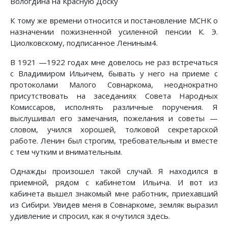
Вологдина на Красную Доску
К тому же времени относится и постановление МСНК о
назначении пожизненной усиленной пенсии К. Э.
Циолковскому, подписанное Лениным4.
В 1921 —1922 годах мне довелось не раз встречаться
с Владимиром Ильичем, бывать у него на приеме с
протоколами Малого Совнаркома, неоднократно
присутствовать на заседаниях Совета Народных
Комиссаров, исполнять различные поручения. Я
выслушивал его замечания, пожелания и советы —
словом, учился хорошей, толковой секретарской
работе. Ленин был строгим, требовательным и вместе
с тем чутким и внимательным.
Однажды произошел такой случай. Я находился в
приемной, рядом с кабинетом Ильича. И вот из
кабинета вышел знакомый мне работник, приехавший
из Сибири. Увидев меня в Совнаркоме, земляк выразил
удивление и спросил, как я очутился здесь.