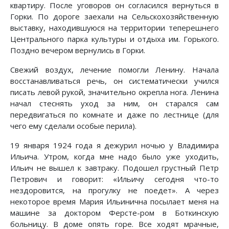
квартиру. После уговоров он согласился вернуться в
Горки. По дороге заехали на Сельскохозяйственную
выставку, находившуюся на территории теперешнего
Центрального парка культуры и отдыха им. Горького.
Поздно вечером вернулись в Горки.
Свежий воздух, лечение помогли Ленину. Начала
восстанавливаться речь, он систематически учился
писать левой рукой, значительно окрепла нога. Ленина
начал стеснять уход за ним, он старался сам
передвигаться по комнате и даже по лестнице (для
чего ему сделали особые перила).
19 января 1924 года я дежурил ночью у Владимира
Ильича. Утром, когда мне надо было уже уходить,
Ильич не вышел к завтраку. Подошел грустный Петр
Петрович и говорит: «Ильичу сегодня что-то
нездоровится, на прогулку не поедет». А через
некоторое время Мария Ильинична посылает меня на
машине за доктором Ферсте-ром в Боткинскую
больницу. В доме опять горе. Все ходят мрачные,