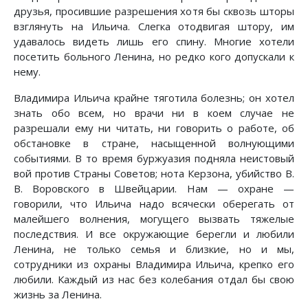
друзья, просившие разрешения хотя бы сквозь шторы
взглянуть на Ильича. Слегка отодвигая штору, им
удавалось видеть лишь его спину. Многие хотели
посетить больного Ленина, но редко кого допускали к
нему.
Владимира Ильича крайне тяготила болезнь; он хотел
знать обо всем, но врачи ни в коем случае не
разрешали ему ни читать, ни говорить о работе, об
обстановке в стране, насыщенной волнующими
событиями. В то время буржуазия подняла неистовый
вой против Страны Советов; нота Керзона, убийство В.
В. Воровского в Швейцарии. Нам — охране —
говорили, что Ильича надо всячески оберегать от
малейшего волнения, могущего вызвать тяжелые
последствия. И все окружающие берегли и любили
Ленина, не только семья и близкие, но и мы,
сотрудники из охраны Владимира Ильича, крепко его
любили. Каждый из нас без колебания отдал бы свою
жизнь за Ленина.