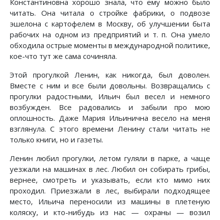
Константиновна хорошо знала, что ему можно было
читать. Она читала о стройке фабрики, о подвозе
эшелона с картофелем в Москву, об улучшении быта
рабочих на одном из предприятий и т. п. Она умело
обходила острые моменты в международной политике,
кое-что тут же сама сочиняла.
Этой прогулкой Ленин, как никогда, был доволен.
Вместе с ним и все были довольны. Возвращались с
прогулки радостными, Ильич был весел и немного
возбужден. Все радовались и забыли про мою
оплошность. Даже Мария Ильинична весело на меня
взглянула. С этого времени Ленину стали читать не
только книги, но и газеты.
Ленин любил прогулки, летом гуляли в парке, а чаще
уезжали на машинах в лес. Любил он собирать грибы,
вернее, смотреть и указывать, если кто мимо них
проходил. Приезжали в лес, выбирали подходящее
место, Ильича переносили из машины в плетеную
коляску, и кто-нибудь из нас — охраны — возил