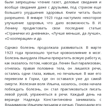
были запрещены чтение газет, деловые свидания и
вообще свидания даже с друзьями, под страхом еще
большего ухудшения здоровья. Книги читать было
разрешено. В январе 1923 года наступило некоторое
улучшение здоровья, что дало возможность В. И.
Ленину продиктовать свои последние статьи:
«Странички из дневника», «Лучше меньше, да лучше»,
«О кооперации» и др.
Однако болезнь продолжала развиваться. В марте
1923 года произошло третье кровоизлияние в мозг.
Болезнь вынудила Ильича прекратить всякую работу и,
как оказалось потом, навсегда. Ленин был парализован,
отнялась правая половина тела, он лишился речи,
остались одни глаза, живые, но печальные. В мае его
перевезли в Горки, где он оставался уже до самой
смерти. Железная воля Ильича, казалось, снова начала
побеждать болезнь, он стал практиковаться писать
левой рукой, упражняться в речи. Каждый день на
веранде Надежда Константиновна занималась с
Владимиром Ильичем письмом и речью. Приходили его