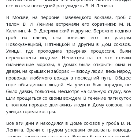
все хотели последний раз увидеть В. И. Ленина.
В Москве, на перроне Павелецкого вокзала, гроб с
телом В. И. Ленина встречали его соратники: М. И.
Калинин, Ф. Э. Дзержинский и другие. Бережно подняв
гроб на плечи, они понесли его по улицам
Новокузнецкой, Пятницкой и другим в Дом союзов.
Улицы, где проходила траурная процессия, были
переполнены людьми. Несмотря на то что стояли
сильнейшие морозы, в домах были открыты окна и
двери, на крышах и заборах — всюду люди, весь народ
провожал любимого вождя в последний путь. Общее
горе объединило людей. На улицах был порядок, не
было давки, толкотни. Несмотря на сильную стужу, все
шли прощаться со своим вождем. В течение пяти суток
в полном порядке двигались люди к Дому союзов, на
улицах горели костры.
Все эти дни я находился в Доме союзов у гроба В. И.
Ленина. Врачи с трудом успевали оказывать помощь
людям, терявшим сознание. Велико было горе людей,