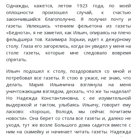
Однажды, кажется, летом 1923 года, по моей
оплошности произошел случай, к счастью
закончившийся благополучно. Я получил почту и
газеты. Увлекшись чтением фельетона из газеты
«Беднота», я не заметил, как Ильич, опираясь на плечо
фельдшера тов. Казимира Зорьки, идет к дежурному
столу. Глаза его загорелись, когда он увидел у меня на
столе газеты, которые мне следовало вовремя
спрятать.
Ильич подошел к столу, поздоровался со мной и
потребовал все газеты. Я стою в ужасе, не знаю, что
делать. Мария Ильинична взглянула на меня
уничтожающим взглядом, дескать, что же ты наделал?
Но Надежда Константиновна, с ее изумительной
выдержкой и тактом, улыбаясь Ильичу, говорит ему
ласково: «Хорошо, Володя, мы сейчас почитаем
новости». Она берет со стола все газеты и, далеко не
уходя, тут же возле Большого дома садится вместе с
ним на скамейку и начинает читать газеты. Надежда