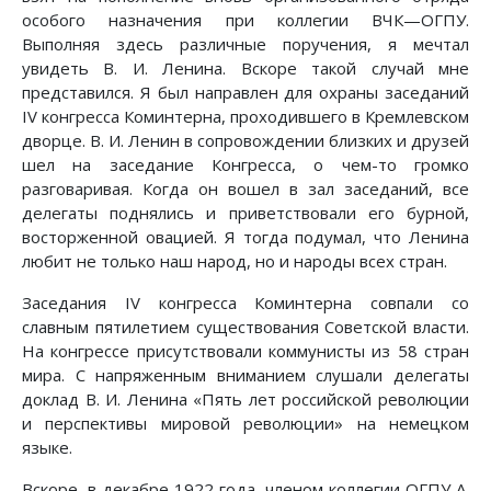
особого назначения при коллегии ВЧК—ОГПУ.
Выполняя здесь различные поручения, я мечтал
увидеть В. И. Ленина. Вскоре такой случай мне
представился. Я был направлен для охраны заседаний
IV конгресса Коминтерна, проходившего в Кремлевском
дворце. В. И. Ленин в сопровождении близких и друзей
шел на заседание Конгресса, о чем-то громко
разговаривая. Когда он вошел в зал заседаний, все
делегаты поднялись и приветствовали его бурной,
восторженной овацией. Я тогда подумал, что Ленина
любит не только наш народ, но и народы всех стран.
Заседания IV конгресса Коминтерна совпали со
славным пятилетием существования Советской власти.
На конгрессе присутствовали коммунисты из 58 стран
мира. С напряженным вниманием слушали делегаты
доклад В. И. Ленина «Пять лет российской революции
и перспективы мировой революции» на немецком
языке.
Вскоре, в декабре 1922 года, членом коллегии ОГПУ А.