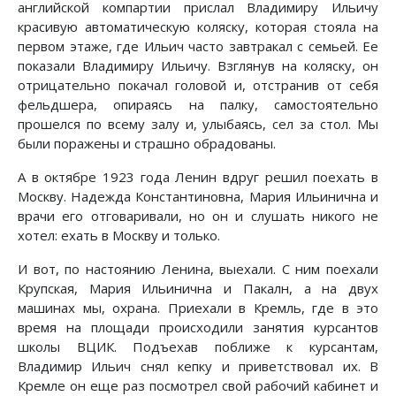
английской компартии прислал Владимиру Ильичу
красивую автоматическую коляску, которая стояла на
первом этаже, где Ильич часто завтракал с семьей. Ее
показали Владимиру Ильичу. Взглянув на коляску, он
отрицательно покачал головой и, отстранив от себя
фельдшера, опираясь на палку, самостоятельно
прошелся по всему залу и, улыбаясь, сел за стол. Мы
были поражены и страшно обрадованы.
А в октябре 1923 года Ленин вдруг решил поехать в
Москву. Надежда Константиновна, Мария Ильинична и
врачи его отговаривали, но он и слушать никого не
хотел: ехать в Москву и только.
И вот, по настоянию Ленина, выехали. С ним поехали
Крупская, Мария Ильинична и Пакалн, а на двух
машинах мы, охрана. Приехали в Кремль, где в это
время на площади происходили занятия курсантов
школы ВЦИК. Подъехав поближе к курсантам,
Владимир Ильич снял кепку и приветствовал их. В
Кремле он еще раз посмотрел свой рабочий кабинет и