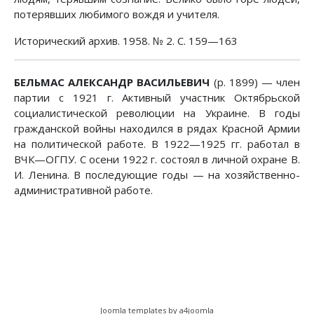
потерявших любимого вождя и учителя.
Исторический архив. 1958. № 2. С. 159—163
БЕЛЬМАС АЛЕКСАНДР ВАСИЛЬЕВИЧ
(р. 1899) — член
партии с 1921 г. Активный участник Октябрьской
социалистической революции на Украине. В годы
гражданской войны находился в рядах Красной Армии
на политической работе. В 1922—1925 гг. работал в
ВЧК—ОГПУ. С осени 1922 г. состоял в личной охране В.
И. Ленина. В последующие годы — на хозяйственно-
административной работе.
Предыдущий: Вечно живой
Следующий: Большой дом
Назад
Вперед
Joomla templates by a4joomla