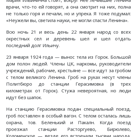
Мария Ильинична стоит, вокруг нее лечившие Ленина
врачи, что-то ей говорят, а она смотрит на них, полна
не только горя и печали, но и упрека. Я тоже подумал:
«Неужели вы, светила науки, не могли спасти Ленина».
Всю ночь 21 и весь день 22 января народ со всех
окрестных сел и деревень шел и шел отдать
последний долг Ильичу.
23 января 1924 года — вынос тела из Горок. Большой
дом полон людей. Члены ЦК, наркомы, руководители
учреждений, рабочие, крестьяне — все идут за гробом
с телом великого Ленина. Гроб на руках несут члены
Политбюро до станции Герасимовка (в трех
километрах от Горок). Стужа невероятная, но люди
идут без шапок.
На станцию Герасимовка подан специальный поезд,
гроб поставлен в особый вагон. С телом осталась лишь
охрана, тов. Беленький и Пакалн. Когда поезд
проезжал станции Расторгуево, Бирюлево,
Коломенское — везде его встречали тысячи народа,