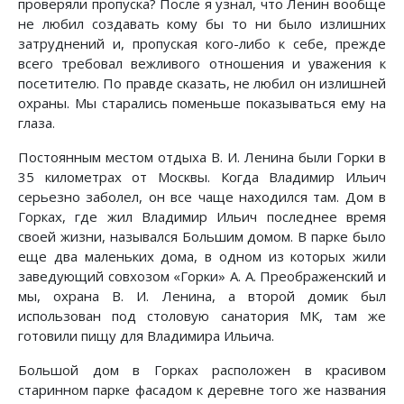
проверяли пропуска? После я узнал, что Ленин вообще
не любил создавать кому бы то ни было излишних
затруднений и, пропуская кого-либо к себе, прежде
всего требовал вежливого отношения и уважения к
посетителю. По правде сказать, не любил он излишней
охраны. Мы старались поменьше показываться ему на
глаза.
Постоянным местом отдыха В. И. Ленина были Горки в
35 километрах от Москвы. Когда Владимир Ильич
серьезно заболел, он все чаще находился там. Дом в
Горках, где жил Владимир Ильич последнее время
своей жизни, назывался Большим домом. В парке было
еще два маленьких дома, в одном из которых жили
заведующий совхозом «Горки» А. А. Преображенский и
мы, охрана В. И. Ленина, а второй домик был
использован под столовую санатория МК, там же
готовили пищу для Владимира Ильича.
Большой дом в Горках расположен в красивом
старинном парке фасадом к деревне того же названия