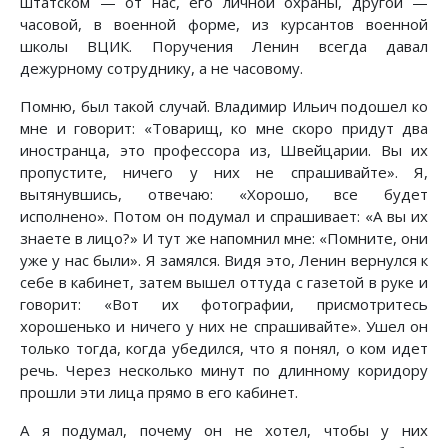
штатском — от нас, его личной охраны, другой —
часовой, в военной форме, из курсантов военной
школы ВЦИК. Поручения Ленин всегда давал
дежурному сотруднику, а не часовому.
Помню, был такой случай. Владимир Ильич подошел ко
мне и говорит: «Товарищ, ко мне скоро придут два
иностранца, это профессора из, Швейцарии. Вы их
пропустите, ничего у них не спрашивайте». Я,
вытянувшись, отвечаю: «Хорошо, все будет
исполнено». Потом он подумал и спрашивает: «А вы их
знаете в лицо?» И тут же напомнил мне: «Помните, они
уже у нас были». Я замялся. Видя это, Ленин вернулся к
себе в кабинет, затем вышел оттуда с газетой в руке и
говорит: «Вот их фотографии, присмотритесь
хорошенько и ничего у них не спрашивайте». Ушел он
только тогда, когда убедился, что я понял, о ком идет
речь. Через несколько минут по длинному коридору
прошли эти лица прямо в его кабинет.
А я подумал, почему он не хотел, чтобы у них