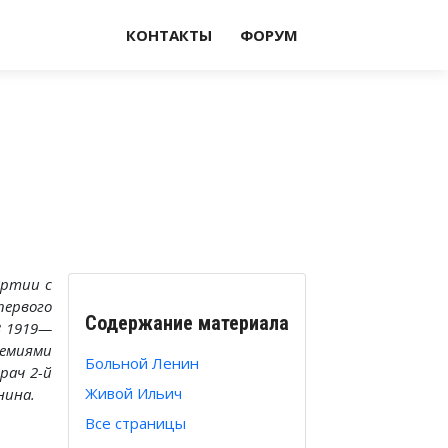
КОНТАКТЫ
ФОРУМ
артии с
ервого
Содержание материала
В 1919—
демиями
Больной Ленин
рач 2-й
Живой Ильич
нина.
Все страницы