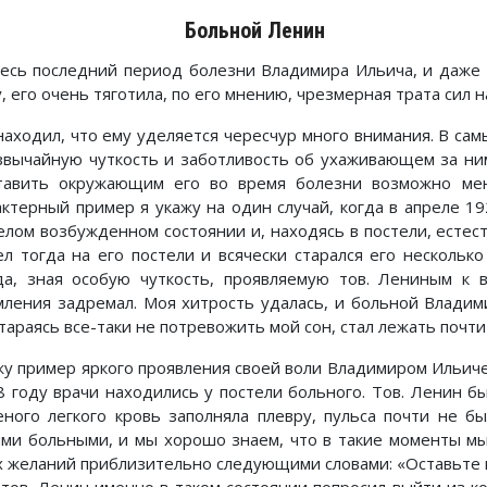
Больной Ленин
весь последний период болезни Владимира Ильича, и даже 
, его очень тяготила, по его мнению, чрезмерная трата сил 
находил, что ему уделяется чересчур много внимания. В са
звычайную чуткость и заботливость об ухаживающем за ним
тавить окружающим его во время болезни возможно мен
актерный пример я укажу на один случай, когда в апреле 1
елом возбужденном состоянии и, находясь в постели, естест
ел тогда на его постели и всячески старался его несколько
да, зная особую чуткость, проявляемую тов. Лениным к в
мления задремал. Моя хитрость удалась, и больной Владим
тараясь все-таки не потревожить мой сон, стал лежать почти
жу пример яркого проявления своей воли Владимиром Ильиче
8 году врачи находились у постели больного. Тов. Ленин б
еного легкого кровь заполняла плевру, пульса почти не бы
ими больными, и мы хорошо знаем, что в такие моменты м
х желаний приблизительно следующими словами: «Оставьте м