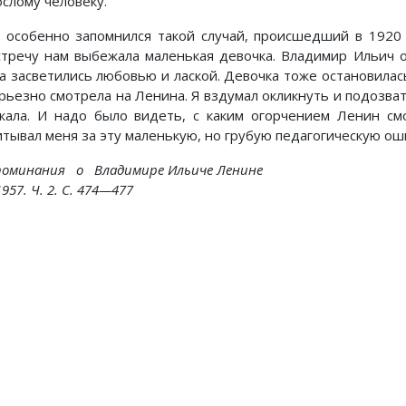
ослому человеку.
 особенно запомнился такой случай, происшедший в 1920 г
стречу нам выбежала маленькая девочка. Владимир Ильич о
за засветились любовью и лаской. Девочка тоже остановилась
рьезно смотрела на Ленина. Я вздумал окликнуть и подозвать
жала. И надо было видеть, с каким огорчением Ленин см
итывал меня за эту маленькую, но грубую педагогическую ош
поминания о Владимире Ильиче Ленине
1957. Ч. 2. С. 474—477
Предыдущий: Из моих восп
Следующий:
Назад
Вперед