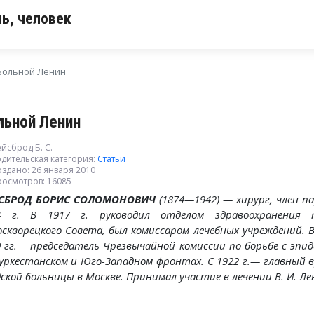
ь, человек
Больной Ленин
льной Ленин
йсброд Б. С.
дительская категория:
Статьи
здано: 26 января 2010
росмотров: 16085
СБРОД БОРИС СОЛОМОНОВИЧ
(1874—1942) — хирург, член п
4 г. В 1917 г. руководил отделом здравоохранения п
оскворецкого Совета, был комиссаром лечебных учреждений. 
0 гг.— председатель Чрезвычайной комиссии по борьбе с эпи
Туркестанском и Юго-Западном фронтах. С 1922 г.— главный в
ской больницы в Москве. Принимал участие в лечении В. И. Ле