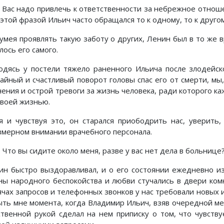
ас надо привлечь к ответственности за небрежное отноше
этой фразой Ильич часто обращался то к одному, то к друго
 умея проявлять такую заботу о других, Ленин был в то же 
лось его самого.
одясь у постели тяжело раненного Ильича после злодейск
чайный и счастливый поворот головы спас его от смерти, мы,
нения и острой тревоги за жизнь человека, ради которого 
своей жизнью.
я и чувствуя это, он старался приободрить нас, уверить
змерном внимании врачебного персонала.
то вы сидите около меня, разве у вас нет дела в больнице
ин быстро выздоравливал, и о его состоянии ежедневно и
ны народного беспокойства и любви стучались в двери ком
ячах запросов и телефонных звонков у нас требовали новых 
ыть мне момента, когда Владимир Ильич, взяв очередной м
ственной рукой сделал на нем приписку о том, что чувств