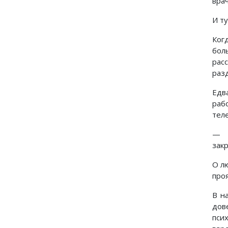
вра
И т
Ког
бол
рас
раз
Едв
раб
тел
— Н
зак
О л
про
В н
дов
пси