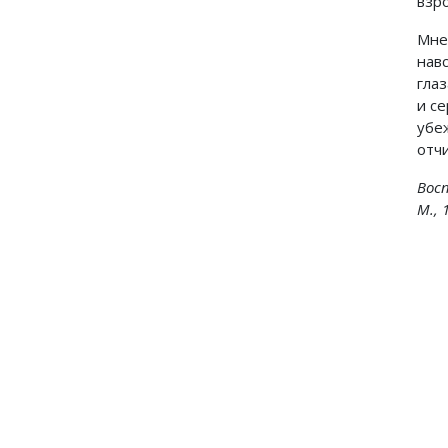
взр
Мне
нав
гла
и се
убе
отч
Вос
М., 