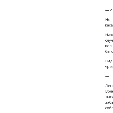
— В
— с 
Но,
каса
Нах
слу
вол
бы 
Вид
чре
— Ч
Лен
Вол
тыс
заб
соб