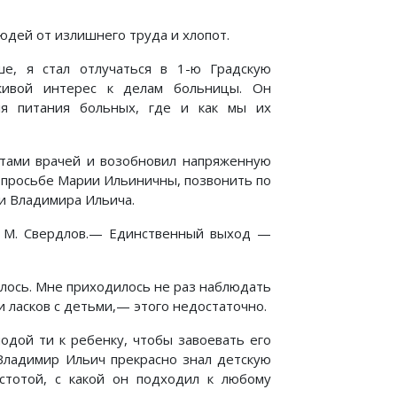
юдей от излишнего труда и хлопот.
ше, я стал отлучаться в 1-ю Градскую
живой интерес к делам больницы. Он
ля питания больных, где и как мы их
ветами врачей и возобновил напряженную
 просьбе Марии Ильиничны, позвонить по
ти Владимира Ильича.
М. Свердлов.— Единственный выход —
алось. Мне приходилось не раз наблюдать
и ласков с детьми,— этого недостаточно.
одой ти к ребенку, чтобы завоевать его
 Владимир Ильич прекрасно знал детскую
стотой, с какой он подходил к любому