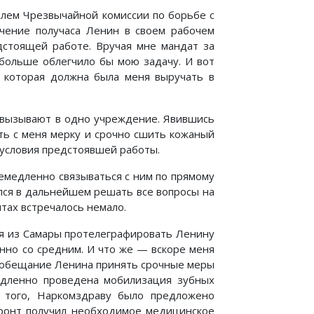
елем Чрезвычайной комиссии по борьбе с
чение получаса Ленин в своем рабочем
дстоящей работе. Вручая мне мандат за
 больше облегчило бы мою задачу. И вот
 которая должна была меня выручать в
 вызывают в одно учреждение. Явившись
ять с меня мерку и срочно сшить кожаный
я условия предстоявшей работы.
емедленно связываться с ним по прямому
лся в дальнейшем решать все вопросы на
тах встречалось немало.
ся из Самары протелеграфировать Ленину
нно со средним. И что же — вскоре меня
а обещание Ленина принять срочные меры
едленно проведена мобилизация зубных
е того, Наркомздраву было предложено
фронт получил необходимое медицинское