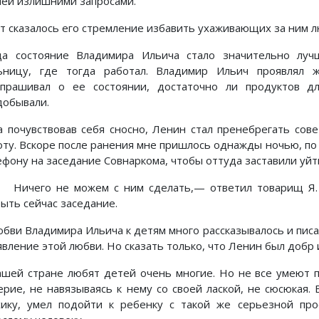
чей излишними запросами.
ут сказалось его стремление избавить ухаживающих за ним л
да состояние Владимира Ильича стало значительно луч
ьницу, где тогда работал. Владимир Ильич проявлял 
спрашивал о ее состоянии, достаточно ли продуктов д
добывали.
а почувствовав себя сносно, Ленин стал пренебрегать со
оту. Вскоре после ранения мне пришлось однажды ночью, по
ефону на заседание Совнаркома, чтобы оттуда заставили уй
ичего не можем с ним сделать,— ответил товарищ Я. 
рыть сейчас заседание.
юбви Владимира Ильича к детям много рассказывалось и пис
явление этой любви. Но сказать только, что Ленин был добр 
ашей стране любят детей очень многие. Но не все умеют п
ерие, не навязываясь к нему со своей лаской, не сюсюкая.
хику, умел подойти к ребенку с такой же серьезной про