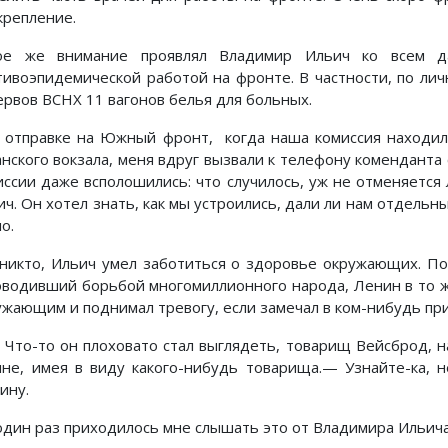
крепление.
ое же внимание проявлял Владимир Ильич ко всем д
тивоэпидемической работой на фронте. В частности, по ли
ервов ВСНХ 11 вагонов белья для больных.
 отправке на Южный фронт, когда наша комиссия находила
анского вокзала, меня вдруг вызвали к телефону коменданта
иссии даже всполошились: что случилось, уж не отменяется 
ч. Он хотел знать, как мы устроились, дали ли нам отдельны
о.
 никто, Ильич умел заботиться о здоровье окружающих. П
оводивший борьбой многомиллионного народа, Ленин в то же
ужающим и поднимал тревогу, если замечал в ком-нибудь пр
то-то он плоховато стал выглядеть, товарищ Вейсброд, н
мне, имея в виду какого-нибудь товарища.— Узнайте-ка, 
ину.
один раз приходилось мне слышать это от Владимира Ильича