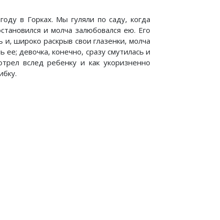
оду в Горках. Мы гуляли по саду, когда
становился и молча залюбовался ею. Его
 и, широко раскрыв свои глазенки, молча
 ее; девочка, конечно, сразу смутилась и
отрел вслед ребенку и как укоризненно
ибку.
оминаний о В. И. Ленине
 Память сердца