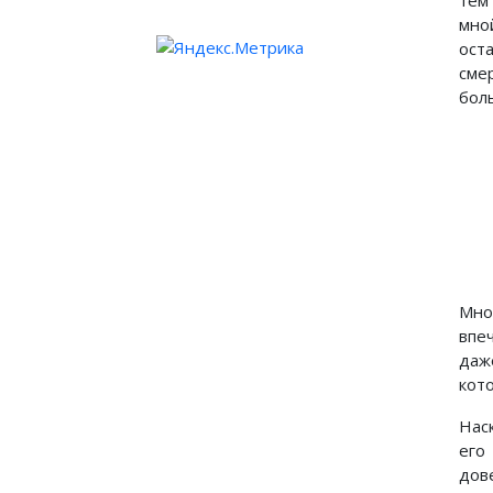
тем
мно
ост
сме
бол
Мно
впе
даж
кот
Нас
его
дове