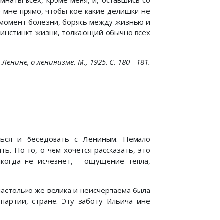
мнаты всех, кроме меня, и, оставшись со
е мне прямо, чтобы кое-какие делишки не
о момент болезни, борясь между жизнью и
е инстинкт жизни, толкающий обычно всех
Ленине, о ленинизме. М., 1925. С. 180—181.
ться и беседовать с Лениным. Немало
ь. Но то, о чем хочется рассказать, это
когда не исчезнет,— ощущение тепла,
настолько же велика и неисчерпаема была
партии, стране. Эту заботу Ильича мне