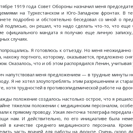
ктябре 1919 года Совет Обороны назначил меня председат
демиями на Туркестанском и Юго-Западном фронтах. В те
инете подробно и обстоятельно беседовал со мной о пре
ей подписью, он решил, что надо сделать что-то, что еще
ме официального мандата я получаю еще личную записку,
дных случаях.
попрощались. Я готовлюсь к отъезду. Но меня неожиданно
а, нахожу портного, которому, оказывается, предложено сн
тюм. Оказалось, что и об этом распорядился Ленин, учитыва
ич напутствовал меня предложением — в трудные минуты н
воду. Я не хотел злоупотреблять этим разрешением и стара
те, хотя трудностей в противоэпидемической работе на фрон
ажды положение создалось настолько острое, что я решил
райне тяжелом положении с медицинским персоналом, особе
вали к прямому проводу. Узкая ленточка телеграфа передал
ощи нам. И действительно, по его инициативе была нем
чей в качестве среднего медицинского персонала. Кром
елить часть врачей для работы на фронте. Очень скоро 