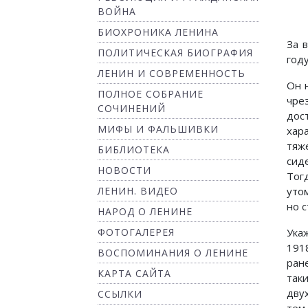
ВОЙНА
БИОХРОНИКА ЛЕНИНА
За 
ПОЛИТИЧЕСКАЯ БИОГРАФИЯ
году
ЛЕНИН И СОВРЕМЕННОСТЬ
Он 
ПОЛНОЕ СОБРАНИЕ
чре
СОЧИНЕНИЙ
дос
МИФЫ И ФАЛЬШИВКИ
хар
тяж
БИБЛИОТЕКА
сид
НОВОСТИ
Тог
ЛЕНИН. ВИДЕО
уто
но с
НАРОД О ЛЕНИНЕ
ФОТОГАЛЕРЕЯ
Ука
191
ВОСПОМИНАНИЯ О ЛЕНИНЕ
ран
КАРТА САЙТА
так
дву
ССЫЛКИ