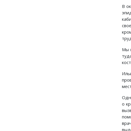
В о
эпи
каб
сво
кро
тру
Мы 
туд
кос
Иль
про
мес
Одн
о к
выз
пом
вра
выд