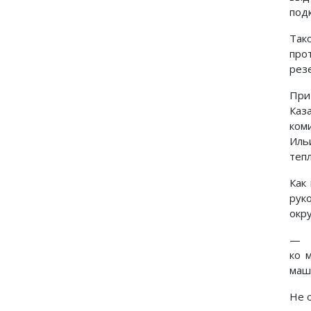
под
Так
про
рез
При
Каз
ком
Ильи
тепл
Как
рук
окр
— Ч
ко 
маш
Не 