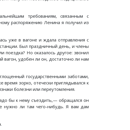
альнейшим требованиям, связанным с
чному распоряжению Ленина я получил из
сь уже в вагоне и ждала отправления с
 станции. Был праздничный день, и члены
ли поездка? Но оказалось другое: звонил
й вагон, удобен ли он, достаточно ли нам
оглощенный государственными заботами,
 время зорко, отечески приглядывался к
изнаки болезни или переутомления.
адо бы к нему съездить,— обращался он
не нужно ли там чего-нибудь. Я вам дам
.