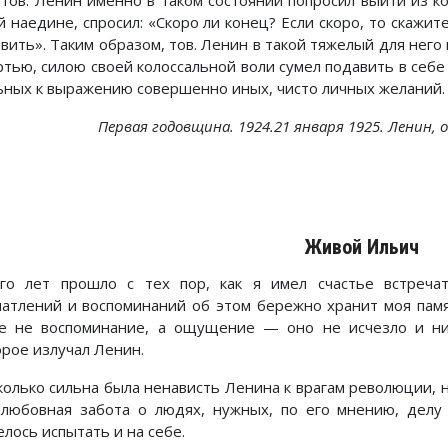
 тов. Ленин именно в таком состоянии попросил выйти из ко
й наедине, спросил: «Скоро ли конец? Если скоро, то скажит
авить». Таким образом, тов. Ленин в такой тяжелый для нег
ртью, силою своей колоссальной воли сумел подавить в себ
ьных к выражению совершенно иных, чисто личных желаний.
Первая годовщина. 1924.21 января 1925. Ленин, о 
Живой Ильич
го лет прошло с тех пор, как я имел счастье встреча
чатлений и воспоминаний об этом бережно хранит моя памят
е не воспоминание, а ощущение — оно не исчезло и ни
орое излучал Ленин.
колько сильна была ненависть Ленина к врагам революции, 
 любовная забота о людях, нужных, по его мнению, делу 
лось испытать и на себе.