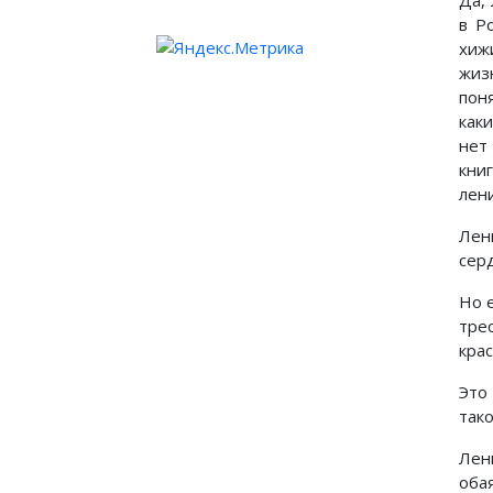
Да,
в Р
хиж
жиз
пон
как
нет
кни
лен
Лен
сер
Но 
тре
кра
Это
тако
Лен
оба