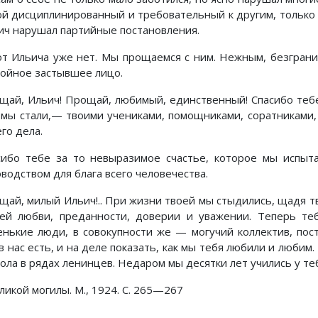
ой дисциплинированный и требовательный к другим, только
ич нарушал партийные постановления.
от Ильича уже нет. Мы прощаемся с ним. Нежным, безгран
койное застывшее лицо.
щай, Ильич! Прощай, любимый, единственный! Спасибо тебе 
 мы стали,— твоими учениками, помощниками, соратниками
го дела.
сибо тебе за то невыразимое счастье, которое мы испыта
водством для блага всего человечества.
щай, милый Ильич!.. При жизни твоей мы стыдились, щадя т
ей любви, преданности, доверии и уважении. Теперь те
енькие люди, в совокупности же — могучий коллектив, пос
 в нас есть, и на деле показать, как мы тебя любили и люби
кола в рядах ленинцев. Недаром мы десятки лет учились у те
ликой могилы. М., 1924. С. 265—267