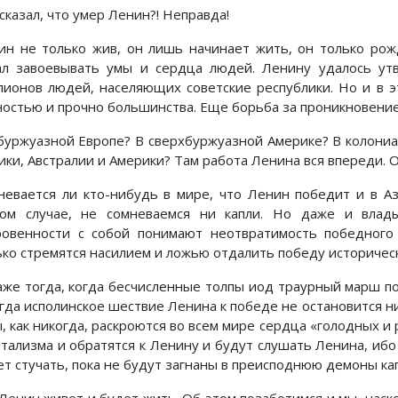
сказал, что умер Ленин?! Неправда!
ин не только жив, он лишь начинает жить, он только рож
ал завоевывать умы и сердца людей. Ленину удалось утв
лионов людей, населяющих советские республики. Но и в 
ностью и прочно большинства. Еще борьба за проникновение
 буржуазной Европе? В сверхбуржуазной Америке? В колониа
ики, Австралии и Америки? Там работа Ленина вся впереди. О
невается ли кто-нибудь в мире, что Ленин победит и в Аз
ком случае, не сомневаемся ни капли. Но даже и влад
ровенности с собой понимают неотвратимость победного
ько стремятся насилием и ложью отдалить победу историческ
аже тогда, когда бесчисленные толпы иод траурный марш по
огда исполинское шествие Ленина к победе не остановится ни
ы, как никогда, раскроются во всем мире сердца «голодных и
итализма и обратятся к Ленину и будут слушать Ленина, ибо
ет стучать, пока не будут загнаны в преисподнюю демоны ка