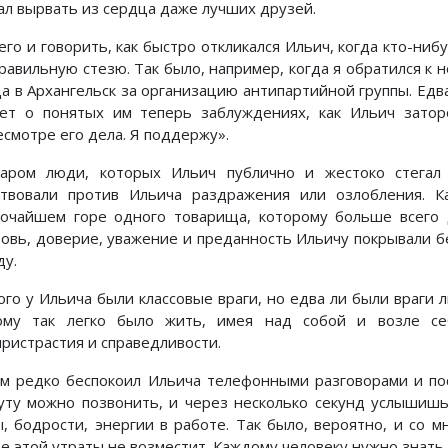
ал вырвать из сердца даже лучших друзей.
его и говорить, как быстро откликался Ильич, когда кто-ниб
правильную стезю. Так было, например, когда я обратился к 
да в Архангельск за организацию антипартийной группы. Едва
ет о понятых им теперь заблуждениях, как Ильич зато
есмотре его дела. Я поддержу».
аром люди, которых Ильич публично и жестоко стегал 
ствовали против Ильича раздражения или озлобления. 
бочайшем горе одного товарища, которому больше всего 
овь, доверие, уважение и преданность Ильичу покрывали б
ду.
ого у Ильича были классовые враги, но едва ли были враги 
ому так легко было жить, имея над собой и возле себ
пристрастия и справедливости.
ам редко беспокоил Ильича телефонными разговорами и по
уту можно позвонить, и через несколько секунд услышишь
ы, бодрости, энергии в работе. Так было, вероятно, и со м
те этой утраты не возместит. Каждому человеку нужно знать,