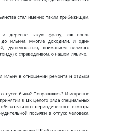
стьянства стал именно таким прибежищем,
и деревне такую фразу, как вопль
и до Ильича. Многие доходили. И один
й, душевностью, вниманием великого
генду) о справедливом, о нашем Ильиче.
ял Ильич в отношении ремонта и отдыха
 отпуске были? Поправились? И искренне
 принятии в ЦК целого ряда специальных
 обязательного периодического осмотра
нудительной посылки в отпуск человека,
е постановления ЦК об отпусках для него.