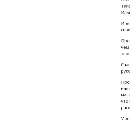
Так
Иль
И в
спо
Про
чем
твое
Спа
руко
Про
наш
мал
что
рас
У ве