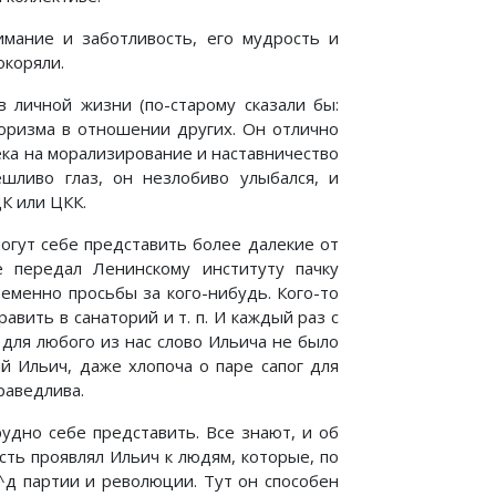
нимание и заботливость, его мудрость и
окоряли.
 личной жизни (по-старому сказали бы:
горизма в отношении других. Он отлично
ека на морализирование и наставничество
ешливо глаз, он незлобиво улыбался, и
К или ЦКК.
огут себе представить более далекие от
е передал Ленинскому институту пачку
ременно просьбы за кого-нибудь. Кого-то
равить в санаторий и т. п. И каждый раз с
 для любого из нас слово Ильича не было
й Ильич, даже хлопоча о паре сапог для
раведлива.
удно себе представить. Все знают, и об
ть проявлял Ильич к людям, которые, по
^д партии и революции. Тут он способен