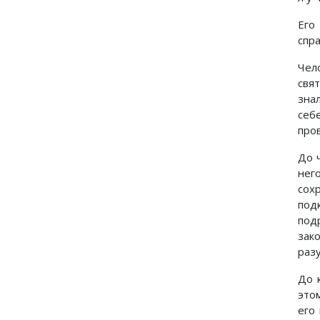
Его
спр
Чел
свя
зна
себ
про
До 
нег
сох
подк
под
зак
разу
До 
это
его