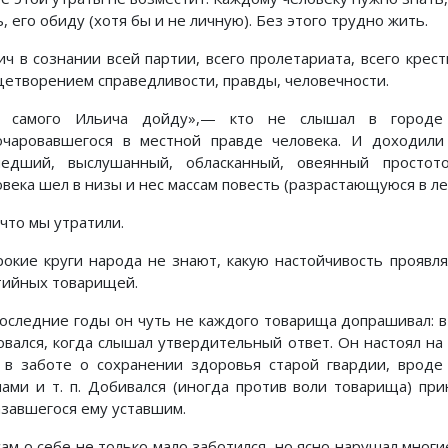
, его обиду (хотя бы и не личную). Без этого трудно жить.
ич в сознании всей партии, всего пролетариата, всего кре
цетворением справедливости, правды, человечности.
 самого Ильича дойду»,— кто не слышал в городе 
очаровавшегося в местной правде человека. И доходил
едший, выслушанный, обласканный, овеянный простото
овека шел в низы и нес массам повесть (разрастающуюся в ле
что мы утратили.
окие круги народа не знают, какую настойчивость проявл
тийных товарищей.
последние годы он чуть не каждого товарища допрашивал: в
овался, когда слышал утвердительный ответ. Он настоял на
 в заботе о сохранении здоровья старой гвардии, вроде
чами и т. п. Добивался (иногда против воли товарища) при
азавшегося ему уставшим.
сам о себе не только мало заботился, но ясно нарушал многи