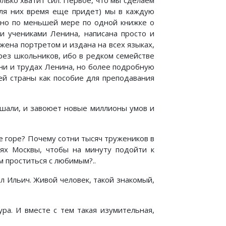
лько хватит сил. Первое, что мы сделаем
для них время еще придет) мы в каждую
тно по меньшей мере по одной книжке о
и учениками Ленина, написана просто и
жена портретом и издана на всех языках,
рез школьников, ибо в редком семействе
ни и трудах Ленина, но более подробную
ей страны как пособие для преподавания
ышали, и завоюет новые миллионы умов и
ое горе? Почему сотни тысяч тружеников в
ях Москвы, чтобы на минуту подойти к
м проститься с любимым?..
л Ильич. Живой человек, такой знакомый,
ра. И вместе с тем такая изумительная,