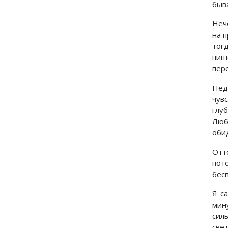
быв
Неч
на 
тог
пиш
пер
Нед
чув
глу
Люб
оби
Отт
пот
бес
Я с
мин
сил
све