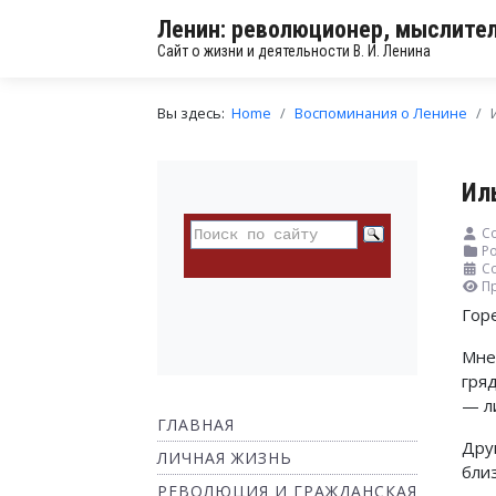
Ленин: революционер, мыслител
Сайт о жизни и деятельности В. И. Ленина
Вы здесь:
Home
Воспоминания о Ленине
Ил
Со
Ро
Со
П
Гор
Мне
гря
— л
ГЛАВНАЯ
Дру
ЛИЧНАЯ ЖИЗНЬ
бли
РЕВОЛЮЦИЯ И ГРАЖДАНСКАЯ