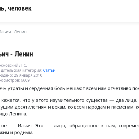
ь, человек
Ильич - Ленин
ьич - Ленин
сновский Л. С.
дительская категория:
Статьи
здано: 29 января 2010
росмотров: 6609
ечь утраты и сердечная боль мешают всем нам отчетливо пон
 кажется, что у этого изумительного существа — два лица
дущим десятилетиям и векам, ко всем народам и племенам, к
ицо Ленина.
гое — Ильич. Это — лицо, обращенное к нам, современн
зким и родным.