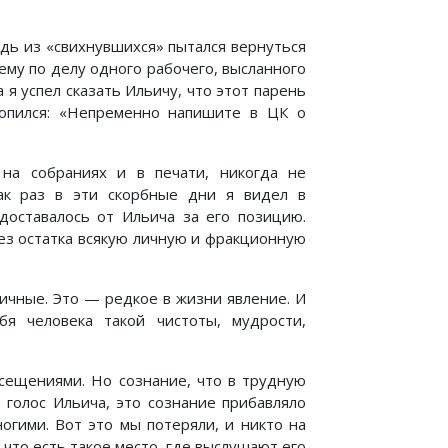
удь из «свихнувшихся» пытался вернуться
нему по делу одного рабочего, высланного
 я успел сказать Ильичу, что этот парень
ропился: «Непременно напишите в ЦК о
на собраниях и в печати, никогда не
Как раз в эти скорбные дни я видел в
доставалось от Ильича за его позицию.
ез остатка всякую личную и фракционную
личные. Это — редкое в жизни явление. И
я человека такой чистоты, мудрости,
сещениями. Но сознание, что в трудную
 голос Ильича, это сознание прибавляло
ногими. Вот это мы потеряли, и никто на
 что есть такое место, где выслушают его