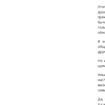
Это
душ
пре
быт
тол
оби
В к
общ
дру
Но 
щем
Иль
нас
миз
сем
Да,
л у 