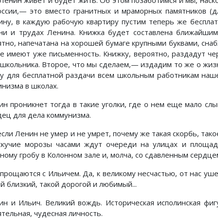
 Ленин живет и будет жить. Об этом позаботимся и мы, наско
оссии,— это вместо гранитных и мраморных памятников (
ину, в каждую рабочую квартиру пустим теперь же беспла
ни и трудах Ленина. Книжка будет составлена ближайшим
ятно, напечатана на хорошей бумаге крупными буквами, снаб
ие имеют уже письменность. Книжку, вероятно, раздадут че
 школьника. Второе, что мы сделаем,— издадим то же о жиз
гу для бесплатной раздачи всем школьным работникам наш
инизма в школах.
ин проникнет тогда в такие уголки, где о нем еще мало сл
дец для дела коммунизма.
если Ленин не умер и не умрет, почему же такая скорбь, так
скучие морозы часами ждут очереди на улицах и площад
сному гробу в Колонном зале и, молча, со сдавленным сердце
 прощаются с Ильичем. Да, к великому несчастью, от нас уше
й близкий, такой дорогой и любимый...
ин и Ильич. Великий вождь. Историческая исполинская фигу
ятельная, чудесная личность.