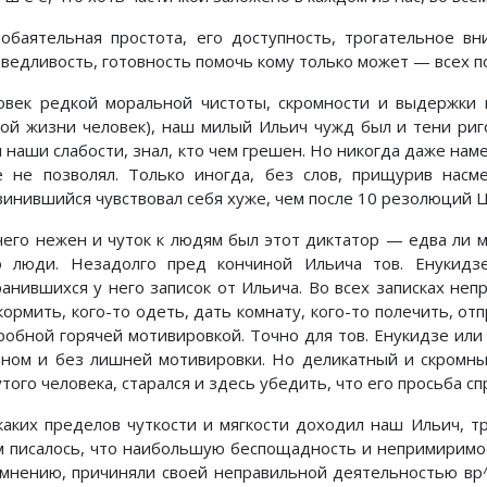
 обаятельная простота, его доступность, трогательное в
аведливость, готовность помочь кому только может — всех п
овек редкой моральной чистоты, скромности и выдержки в
той жизни человек), наш милый Ильич чужд был и тени ри
л наши слабости, знал, кто чем грешен. Но никогда даже нам
е не позволял. Только иногда, без слов, прищурив насм
винившийся чувствовал себя хуже, чем после 10 резолюций Ц
чего нежен и чуток к людям был этот диктатор — едва ли м
о люди. Незадолго пред кончиной Ильича тов. Енукидз
ранившихся у него записок от Ильича. Во всех записках неп
ормить, кого-то одеть, дать комнату, кого-то полечить, отп
робной горячей мотивировкой. Точно для тов. Енукидзе или
оном и без лишней мотивировки. Но деликатный и скромны
того человека, старался и здесь убедить, что его просьба сп
каких пределов чуткости и мягкости доходил наш Ильич, тр
м писалось, что наибольшую беспощадность и непримиримос
 мнению, причиняли своей неправильной деятельностью вр