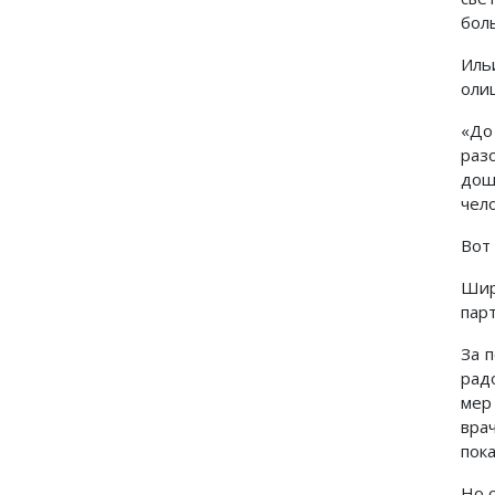
боль
Иль
оли
«До
раз
дош
чел
Вот 
Шир
пар
За 
рад
мер
вра
пок
Но 