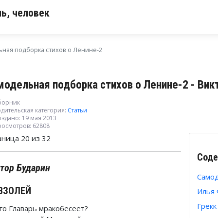
ь, человек
ная подборка стихов о Ленине-2
модельная подборка стихов о Ленине-2 - Ви
борник
дительская категория:
Статьи
здано: 19 мая 2013
росмотров: 62808
аница 20 из 32
Соде
тор Бударин
Самод
ВЗОЛЕЙ
Илья 
Грекк
его Главарь мракобесеет?