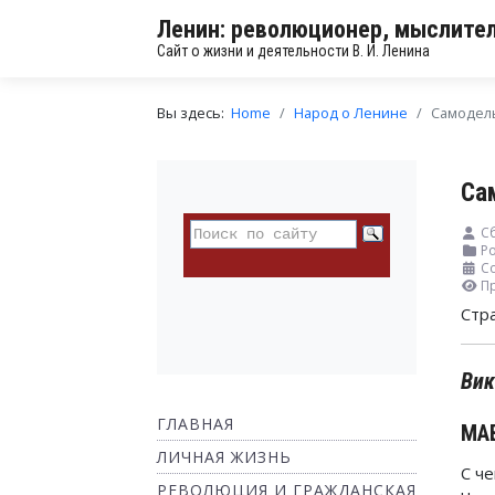
Ленин: революционер, мыслител
Сайт о жизни и деятельности В. И. Ленина
Вы здесь:
Home
Народ о Ленине
Самодель
Са
С
Ро
Со
П
Стр
Вик
ГЛАВНАЯ
МА
ЛИЧНАЯ ЖИЗНЬ
С ч
РЕВОЛЮЦИЯ И ГРАЖДАНСКАЯ