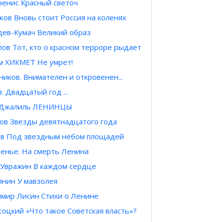
ренис Красный светоч
ков Вновь стоит Россия на коленях
ев-Кумач Великий образ
ов Тот, кто о красном терроре рыдает
м ХИКМЕТ Не умрет!
нников. Внимателен и откровенен...
. Двадцатый год ...
 Джалиль ЛЕНИНЦЫ
ов Звезды девятнадцатого года
ев Под звездным небом площадей
нье. На смерть Ленина
Увражин В каждом сердце
янин У мавзолея
мир Лисин Стихи о Ленине
оцкий «Что такое Советская власть»?