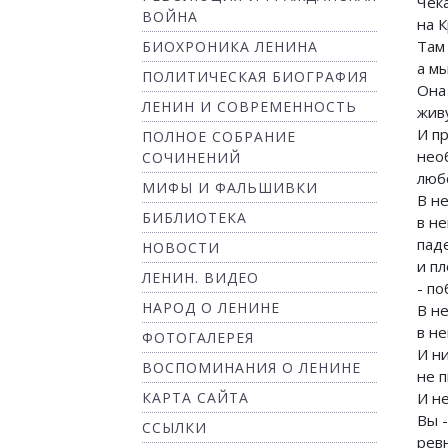
Чек
ВОЙНА
на 
Там
БИОХРОНИКА ЛЕНИНА
а мы
ПОЛИТИЧЕСКАЯ БИОГРАФИЯ
Она
ЛЕНИН И СОВРЕМЕННОСТЬ
жив
И п
ПОЛНОЕ СОБРАНИЕ
нео
СОЧИНЕНИЙ
люб
МИФЫ И ФАЛЬШИВКИ
В н
БИБЛИОТЕКА
в не
пад
НОВОСТИ
и п
ЛЕНИН. ВИДЕО
- п
НАРОД О ЛЕНИНЕ
В н
в н
ФОТОГАЛЕРЕЯ
И н
ВОСПОМИНАНИЯ О ЛЕНИНЕ
не 
И не
КАРТА САЙТА
Вы 
ССЫЛКИ
рев