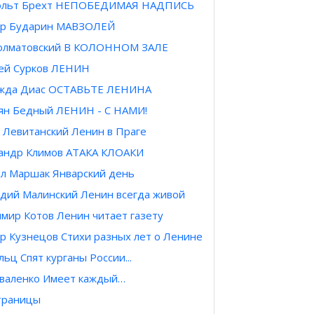
ольт Брехт НЕПОБЕДИМАЯ НАДПИСЬ
ор Бударин МАВЗОЛЕЙ
Долматовский В КОЛОННОМ ЗАЛЕ
ей Сурков ЛЕНИН
жда Диас ОСТАВЬТЕ ЛЕНИНА
ян Бедный ЛЕНИН - С НАМИ!
Левитанский Ленин в Праге
андр Климов АТАКА КЛОАКИ
л Маршак Январский день
дий Малинский Ленин всегда живой
мир Котов Ленин читает газету
р Кузнецов Стихи разных лет о Ленине
льц Спят курганы России...
валенко Имеет каждый…
траницы