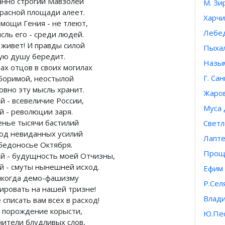
анно строгий Мавзолей
М. Зи
Красной площади алеет.
Харчи
 мощи Гения - не тлеют,
Лебед
сль его - среди людей.
 живет! И правды силой
Пыхал
ую душу бередит.
Назы
рах отцов в своих могилах
Г. Са
боримой, неостылой
овно эту мысль хранит.
Жаров
ей - всевеличие России,
Муса
й - революции заря.
енье тысячи бастилий
Светл
лод невиданных усилий
Лапт
обедоносье Октября.
Проще
ей - будущность моей Отчизны,
ей - смуты нынешней исход.
Ефим 
икогда демо-фашизму
Р.Сел
пировать на нашей тризне!
Влади
 списать вам всех в расход!
- порождение корысти,
Ю.Пес
нители блудливых слов,