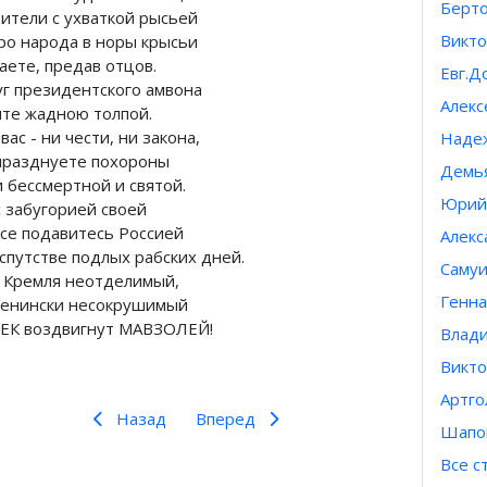
Берт
бители с ухваткой рысьей
Викт
ро народа в норы крысьи
аете, предав отцов.
Евг.
уг президентского амвона
Алекс
ите жадною толпой.
вас - ни чести, ни закона,
Наде
празднуете похороны
Демь
и бессмертной и святой.
Юрий 
с забугорией своей
все подавитесь Россией
Алекс
еспутстве подлых рабских дней.
Самуи
т Кремля неотделимый,
Генна
ленински несокрушимый
ЕК воздвигнут МАВЗОЛЕЙ!
Влади
Викто
Артго
Назад
Вперед
Шапо
Все с
Предыдущий: Ленин в нашей жизни
Следующий: Стихи о Ленине
Назад
Вперед