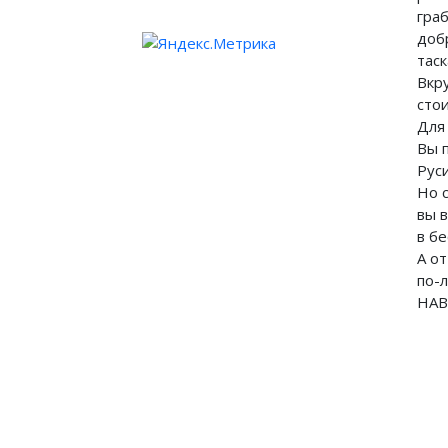
гра
доб
таск
Вкр
сто
Для 
Вы 
Рус
Но 
вы 
в б
А о
по-
НАВ