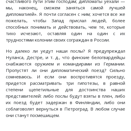
счастливого пути этим господам; дипломаты уехали —
мы, наконец, сможем заняться самой лучшей
дипломатией». Я почти согласен с ним; хочется все же
пожелать, чтобы Запад прислал людей, более
способных понимать и действовать, чем те, которые
тихо исчезают, оставляя один на один с их
трудностями колонии своих сограждан в России.
Но далеко ли уедут наши послы? Я предупреждал
Нуланса, Дестре, и т. д., что финские белогвардейцы
снабжаются оружием и командирами из Германии.
Пропустят ли они дипломатический поезд? Сильно
сомневаюсь. И если они воспротивятся проезду,
придется рассматривать три гипотезы, в равной
степени щепетильные для достоинства наших
представителей: либо послы будут взяты в плен, либо
их поезд будет задержан в Финляндии, либо они
соблаговолят вернуться в Петроград. В любом случае
они станут посмешищем.