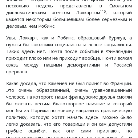
несколько недель представлены в Смольном
115
дипломатическим агентом Локкартом
, который
кажется некоторым большевикам более серьезным и
деловым, чем Робинс.
Увы, Локкарт, как и Робинс, образцовый буржуа, а
нужны бы союзники-социалисты и левые социалисты.
Таких здесь нет. Почта после событий в Финляндии
приходит плохо или не приходит вообще. Почти всякая
связь между нашими демократиями и Россией
прервана.
Какая досада, что Каменев не был принят во Франции.
Это очень образованный, очень уравновешенный
человек, на которого наши французские друзья смогли
бы оказать весьма благотворное влияние и который
мог бы из Парижа по-новому направить практическую
политику, которую хотят начать здесь. Можно было
легко доказать, что его товарищи и он сам допустили
грубые ошибки, как они сами признают, по
недоразумению, по неопытности, по незнанию. Да и