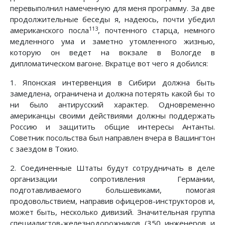
перевыполнил намеченную для меня программу. За две
продолжительные беседы я, надеюсь, почти убедил
113
американского посла
, почтенного старца, немного
медленного ума и заметно утомленного жизнью,
которую он ведет на вокзале в Вологде в
дипломатическом вагоне. Вкратце вот чего я добился:
1. Японская интервенция в Сибири должна быть
замедлена, ограничена и должна потерять какой бы то
ни было антирусский характер. Одновременно
американцы своими действиями должны поддержать
Россию и защитить общие интересы Антанты.
Советник посольства был направлен вчера в Вашингтон
с заездом в Токио.
2. Соединенные Штаты будут сотрудничать в деле
организации сопротивления Германии,
подготавливаемого большевиками, помогая
продовольствием, направив офицеров-инструкторов и,
может быть, несколько дивизий. Значительная группа
специалистов-железнодорожников (350 инженеров и