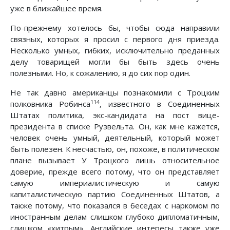
уже в ближайшее время.
По-прежнему хотелось бы, чтобы сюда направили
связных, которых я просил с первого дня приезда.
Несколько умных, гибких, исключительно преданных
делу товарищей могли бы быть здесь очень
полезными. Но, к сожалению, я до сих пор один.
Не так давно американцы познакомили с Троцким
114
полковника Робинса
, известного в Соединенных
Штатах политика, экс-кандидата на пост вице-
президента в списке Рузвельта. Он, как мне кажется,
человек очень умный, деятельный, который может
быть полезен. К несчастью, он, похоже, в политическом
плане вызывает У Троцкого лишь относительное
доверие, прежде всего потому, что он представляет
самую империалистическую и самую
капиталистическую партию Соединенных Штатов, а
также потому, что показался в беседах с наркомом по
иностранным делам слишком глубоко дипломатичным,
слишком «хитрым». Английские интересы также уже