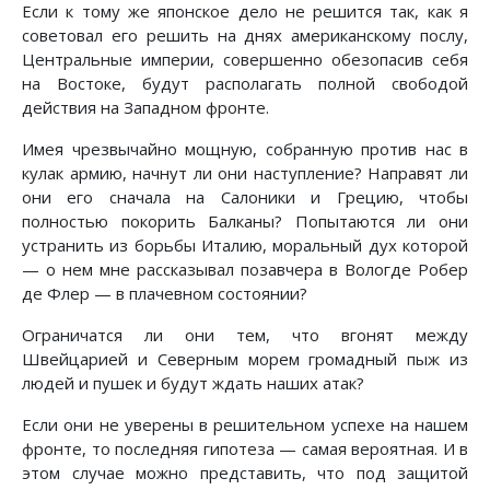
Если к тому же японское дело не решится так, как я
советовал его решить на днях американскому послу,
Центральные империи, совершенно обезопасив себя
на Востоке, будут располагать полной свободой
действия на Западном фронте.
Имея чрезвычайно мощную, собранную против нас в
кулак армию, начнут ли они наступление? Направят ли
они его сначала на Салоники и Грецию, чтобы
полностью покорить Балканы? Попытаются ли они
устранить из борьбы Италию, моральный дух которой
— о нем мне рассказывал позавчера в Вологде Робер
де Флер — в плачевном состоянии?
Ограничатся ли они тем, что вгонят между
Швейцарией и Северным морем громадный пыж из
людей и пушек и будут ждать наших атак?
Если они не уверены в решительном успехе на нашем
фронте, то последняя гипотеза — самая вероятная. И в
этом случае можно представить, что под защитой