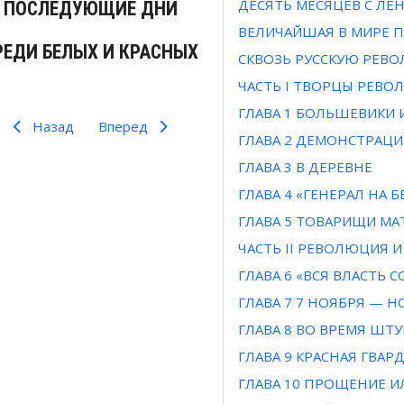
ДЕСЯТЬ МЕСЯЦЕВ С Л
ПОСЛЕДУЮЩИЕ ДНИ
ВЕЛИЧАЙШАЯ В МИРЕ 
РЕДИ БЕЛЫХ И КРАСНЫХ
СКВОЗЬ РУССКУЮ РЕВ
ЧАСТЬ I ТВОРЦЫ РЕВ
ГЛАВА 1 БОЛЬШЕВИКИ 
Назад
Вперед
ГЛАВА 2 ДЕМОНСТРАЦИ
Предыдущий: Встречи с Ильичем
Следующий: Записки о большевистской революци
Назад
Вперед
ГЛАВА 3 В ДЕРЕВНЕ
ГЛАВА 4 «ГЕНЕРАЛ НА 
ГЛАВА 5 ТОВАРИЩИ М
ЧАСТЬ II РЕВОЛЮЦИЯ
ГЛАВА 6 «ВСЯ ВЛАСТЬ С
ГЛАВА 7 7 НОЯБРЯ — Н
ГЛАВА 8 ВО ВРЕМЯ ШТ
ГЛАВА 9 КРАСНАЯ ГВАР
ГЛАВА 10 ПРОЩЕНИЕ И