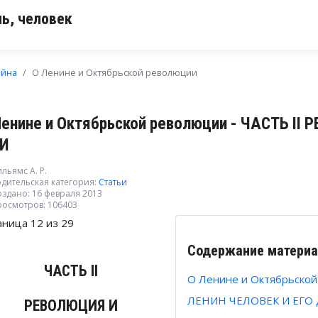
ь, человек
ойна
О Ленине и Октябрьской революции
Ленине и Октябрьской революции - ЧАСТЬ 
И
льямс А. Р.
дительская категория:
Статьи
оздано: 16 февраля 2013
росмотров: 106403
аница 12 из 29
Содержание материа
ЧАСТЬ II
О Ленине и Октябрьско
ЛЕНИН ЧЕЛОВЕК И ЕГО
РЕВОЛЮЦИЯ И