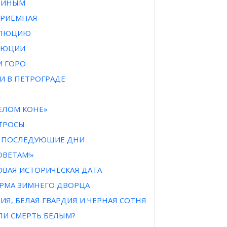
ЕНИНЫМ
ПРИЕМНАЯ
ОЛЮЦИЮ
ОЛЮЦИИ
И ГОРО
И В ПЕТРОГРАДЕ
и
БЕЛОМ КОНЕ»
АТРОСЫ
 И ПОСЛЕДУЮЩИЕ ДНИ
ОВЕТАМ!»
ОВАЯ ИСТОРИЧЕСКАЯ ДАТА
УРМА ЗИМНЕГО ДВОРЦА
ДИЯ, БЕЛАЯ ГВАРДИЯ И ЧЕРНАЯ СОТНЯ
ЛИ СМЕРТЬ БЕЛЫМ?