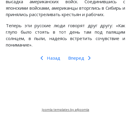
высадка американских войск. Соединившись с
японскими войсками, американцы вторглись в Сибирь и
принялись расстреливать крестьян и рабочих.
Теперь эти русские люди говорят друг другу: «Как
глупо было стоять в тот день там под палящим
солнцем, в пыли, надеясь встретить сочувствие и
понимание».
Назад
Вперед
Предыдущий: Встречи с Ильичем
Следующий: Записки о большев
Назад
Вперед
Joomla templates by a4joomla