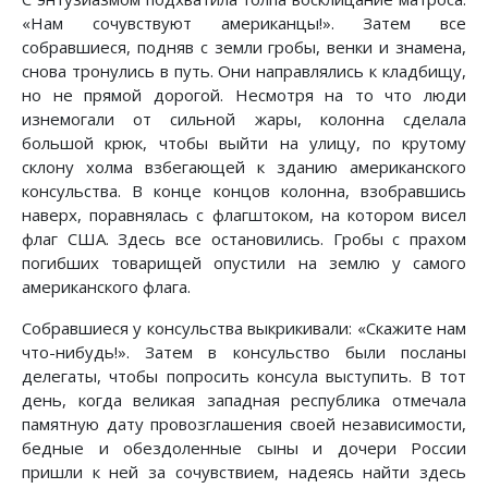
«Нам сочувствуют американцы!». Затем все
собравшиеся, подняв с земли гробы, венки и знамена,
снова тронулись в путь. Они направлялись к кладбищу,
но не прямой дорогой. Несмотря на то что люди
изнемогали от сильной жары, колонна сделала
большой крюк, чтобы выйти на улицу, по крутому
склону холма взбегающей к зданию американского
консульства. В конце концов колонна, взобравшись
наверх, поравнялась с флагштоком, на котором висел
флаг США. Здесь все остановились. Гробы с прахом
погибших товарищей опустили на землю у самого
американского флага.
Собравшиеся у консульства выкрикивали: «Скажите нам
что-нибудь!». Затем в консульство были посланы
делегаты, чтобы попросить консула выступить. В тот
день, когда великая западная республика отмечала
памятную дату провозглашения своей независимости,
бедные и обездоленные сыны и дочери России
пришли к ней за сочувствием, надеясь найти здесь