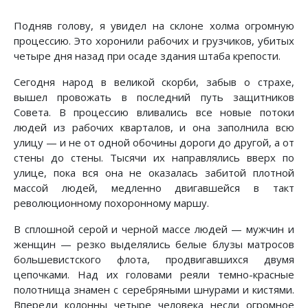
Подняв голову, я увидел на склоне холма огромную
процессию. Это хоронили рабочих и грузчиков, убитых
четыре дня назад при осаде здания штаба крепости.
Сегодня народ в великой скорби, забыв о страхе,
вышел провожать в последний путь защитников
Совета. В процессию вливались все новые потоки
людей из рабочих кварталов, и она заполнила всю
улицу — и не от одной обочины дороги до другой, а от
стены до стены. Тысячи их направлялись вверх по
улице, пока вся она не оказалась забитой плотной
массой людей, медленно двигавшейся в такт
революционному похоронному маршу.
В сплошной серой и черной массе людей — мужчин и
женщин — резко выделялись белые блузы матросов
большевистского флота, продвигавшихся двумя
цепочками. Над их головами реяли темно-красные
полотнища знамен с серебряными шнурами и кистями.
Впереди колонны четыре человека несли огромное