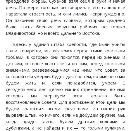
преодолев скорбь, Суханов взял себя в руки и начал
речь. По мере того как он говорил, в его словах все
нарастала страстность, и они лились непринужденно.
Он закончил свою речь словами, которым суждено
было стать боевым лозунгом рабочих не только
Владивостока, но и всего Дальнего Востока.
— Здесь, у здания штаба крепости, где были убиты
наши товарищи, мы клянемся перед этими красными
гробами, в которых они покоятся, перед их женами и
детьми, которые льют слезы по ним, перед красными
знаменами, развевающимися над ними, что Совет, за
который они умерли, будет для нас тем, во имя чего мы
будем жить и, если понадобится, умрем. С
сегодняшнего дня целью наших стремлений, во имя
которых мы жертвуем всем, должно быть
восстановление Совета. Для достижения этой цели мы
будем сражаться всеми средствами. Из наших рук
вырвали штык, но ничего, если не добудем оружие, мы,
когда придет день, будем драться кольями и
дубинками, а не найдем и их — то голыми кулаками.