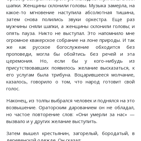
шапки. Женщины склонили головы. Музыка замерла, на
какое-то мгновение наступила абсолютная тишина,
затем снова полились звуки оркестра. Еще раз
мужчины сняли шапки, а женщины склонили головы; и
опять пауза. Никто не выступал. Это напомнило мне
огромное квакерское собрание на лоне природы. И так
же как русское богослужение обходится без
проповеди, могла бы обойтись без речей и эта
церемония. Но, если бы у кого-нибудь из
присутствовавших появилось желание высказаться, к
его услугам была трибуна. Воцарившееся молчание,
казалось, говорило о том, что народ готовит свой
голос.
Наконец, из толпы выбрался человек и поднялся на это
возвышение. Ораторским дарованием он не обладал,
но частое повторение слов: «Они умерли за нас» —
вызвало и у других желание выступить.
Затем вышел крестьянин, загорелый, бородатый, в
деревенской одежде. Он сказал: