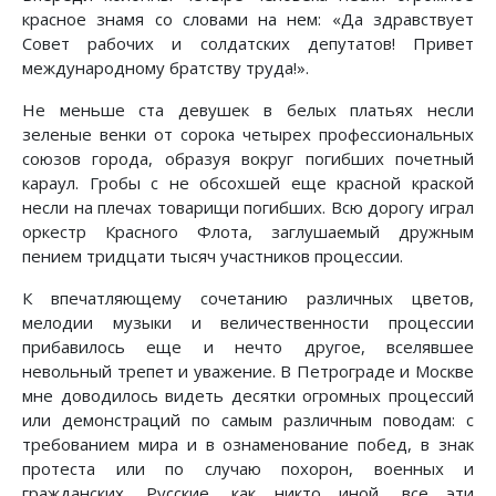
красное знамя со словами на нем: «Да здравствует
Совет рабочих и солдатских депутатов! Привет
международному братству труда!».
Не меньше ста девушек в белых платьях несли
зеленые венки от сорока четырех профессиональных
союзов города, образуя вокруг погибших почетный
караул. Гробы с не обсохшей еще красной краской
несли на плечах товарищи погибших. Всю дорогу играл
оркестр Красного Флота, заглушаемый дружным
пением тридцати тысяч участников процессии.
К впечатляющему сочетанию различных цветов,
мелодии музыки и величественности процессии
прибавилось еще и нечто другое, вселявшее
невольный трепет и уважение. В Петрограде и Москве
мне доводилось видеть десятки огромных процессий
или демонстраций по самым различным поводам: с
требованием мира и в ознаменование побед, в знак
протеста или по случаю похорон, военных и
гражданских. Русские, как никто иной, все эти