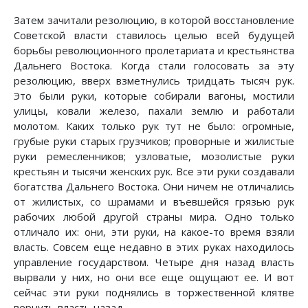
Затем зачитали резолюцию, в которой восстановление
Советской власти ставилось целью всей будущей
борьбы революционного пролетариата и крестьянства
Дальнего Востока. Когда стали голосовать за эту
резолюцию, вверх взметнулись тридцать тысяч рук.
Это были руки, которые собирали вагоны, мостили
улицы, ковали железо, пахали землю и работали
молотом. Каких только рук тут не было: огромные,
грубые руки старых грузчиков; проворные и жилистые
руки ремесленников; узловатые, мозолистые руки
крестьян и тысячи женских рук. Все эти руки создавали
богатства Дальнего Востока. Они ничем не отличались
от жилистых, со шрамами и въевшейся грязью рук
рабочих любой другой страны мира. Одно только
отличало их: они, эти руки, на какое-то время взяли
власть. Совсем еще недавно в этих руках находилось
управление государством. Четыре дня назад власть
вырвали у них, но они все еще ощущают ее. И вот
сейчас эти руки поднялись в торжественной клятве
вернуть власть назад.