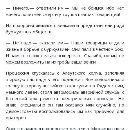
— Ничего,— ответили им.— Мы не боимся, ибо нет
ничего почетнее смерти у трупов павших товарищей!
На похороны явились с венками и представители ряда
буржуазных обществ.
— Не надо,— сказали им.— Наши товарищи отдали
жизнь в борьбе с буржуазией. Они пали в честном бою.
И память о них нельзя осквернять. Спасибо, но мы не
можем возложить на их гробы ваши венки.
Процессия спускалась с Алеутского холма, заполняя
широкую площадь у его подножия. Все поворачивали
голову в сторону английского консульства. Рядом с ним,
немного левее, стоял автомобиль аварийной службы с
башенкой для ремонта электрических проводов. Не
знаю, специально он там оказался или случайно, но
демонстранты воспользовались им как трибуной для
ораторов.
Оркестр заиграл похоронную мелодию. Мужчины сняли