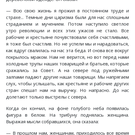
— Всю свою жизнь я прожил в постоянном труде и
страхе... Темные дни царизма были для нас сплошным
страданием и мучением. Потом наступило светлое
утро революции и всех этих ужасов не стало. Все
рабочие и крестьяне почувствовали себя счастливыми,
я тоже был счастлив. Но не успели мы и нарадоваться,
как вдруг свалилась на нас эта беда. И снова все вокруг
покрылось мраком. Нам не верится, но вот перед нами
холодные трупы наших товарищей и братьев, которые
сражались за Совет. А на севере под ружейными
залпами падают другие наши товарищи. Мы напрягаем
слух, чтобы услышать, как крестьяне и рабочие других
стран спешат нам на выручку. Но напрасно. До нас
долетают только выстрелы с севера.
Когда он кончил, на фоне голубого неба появилась
фигура в белом. На трибуну поднялась женщина.
Выражая мысли собравшихся, она сказала:
— В прошлом нам, женщинам, приходилось все время